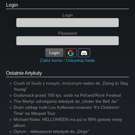
Login
Login
Password
Login
Załóż konto
/
Odzyskaj hasło
Ostatnie Artykuły
Crush of Souls z nowym, mrocznym wideo do „Dying to Stay
Young”
Godsmack przed 700 tys. osób na Pol'and'Rock Festival
The Martyr udostępnia teledysk do „Under the Bell Jar”
Drain oddaje hołd Lou Kollerowi coverem 'It's Clobberin'
Time' na Warped Tour
Michael Kiske: HELLOWEEN ma już w 90% gotowy nowy
album
Opium - debiutancki teledysk do „Dirge”