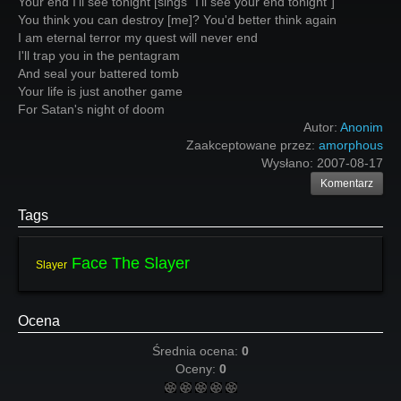
Your end I'll see tonight [sings "I'll see your end tonight"]
You think you can destroy [me]? You'd better think again
I am eternal terror my quest will never end
I'll trap you in the pentagram
And seal your battered tomb
Your life is just another game
For Satan's night of doom
Autor:
Anonim
Zaakceptowane przez:
amorphous
Wysłano:
2007-08-17
Komentarz
Tags
Face The Slayer
Slayer
Ocena
Średnia ocena:
0
Oceny:
0