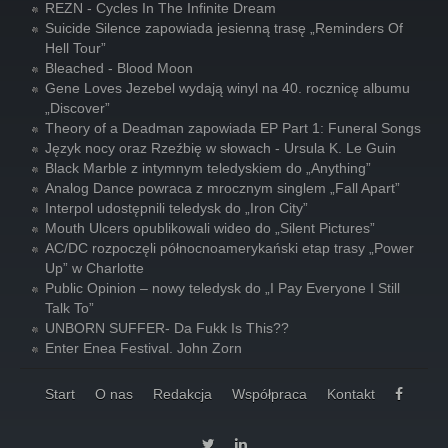
REZN - Cycles In The Infinite Dream
Suicide Silence zapowiada jesienną trasę „Reminders Of
Hell Tour”
Bleached - Blood Moon
Gene Loves Jezebel wydają winyl na 40. rocznicę albumu
„Discover”
Theory of a Deadman zapowiada EP Part 1: Funeral Songs
Język nocy oraz Rzeźbię w słowach - Ursula K. Le Guin
Black Marble z intymnym teledyskiem do „Anything”
Analog Dance powraca z mrocznym singlem „Fall Apart”
Interpol udostępnili teledysk do „Iron City”
Mouth Ulcers opublikowali wideo do „Silent Pictures”
AC/DC rozpoczęli północnoamerykański etap trasy „Power
Up” w Charlotte
Public Opinion – nowy teledysk do „I Pay Everyone I Still
Talk To”
UNBORN SUFFER- Da Fukk Is This??
Enter Enea Festival. John Zorn
Start
O nas
Redakcja
Współpraca
Kontakt