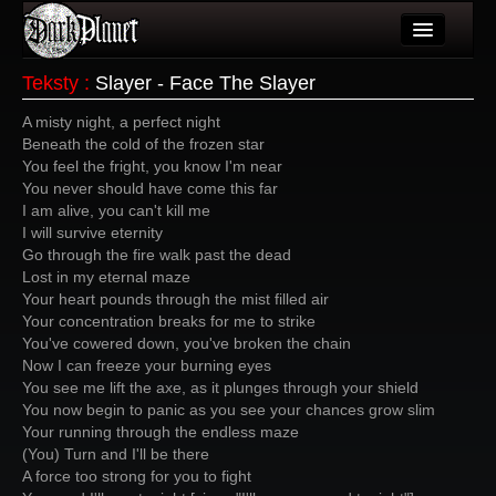
Artykuły
Teksty
:
Slayer - Face The Slayer
Użytkownicy
A misty night, a perfect night
Beneath the cold of the frozen star
Wydarzenia
You feel the fright, you know I'm near
You never should have come this far
Galeria
I am alive, you can't kill me
I will survive eternity
Forum
Go through the fire walk past the dead
Lost in my eternal maze
Więcej
Your heart pounds through the mist filled air
Your concentration breaks for me to strike
Login
You've cowered down, you've broken the chain
Now I can freeze your burning eyes
You see me lift the axe, as it plunges through your shield
You now begin to panic as you see your chances grow slim
Your running through the endless maze
(You) Turn and I'll be there
A force too strong for you to fight