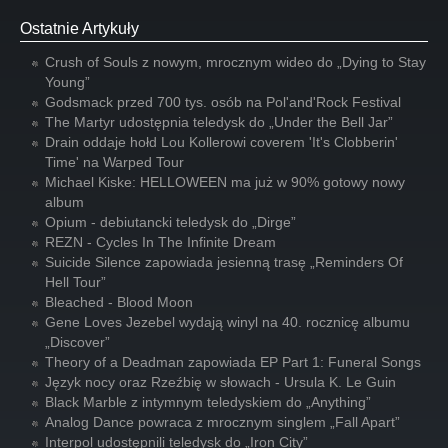
Ostatnie Artykuły
Crush of Souls z nowym, mrocznym wideo do „Dying to Stay
Young”
Godsmack przed 700 tys. osób na Pol'and'Rock Festival
The Martyr udostępnia teledysk do „Under the Bell Jar”
Drain oddaje hołd Lou Kollerowi coverem 'It's Clobberin'
Time' na Warped Tour
Michael Kiske: HELLOWEEN ma już w 90% gotowy nowy
album
Opium - debiutancki teledysk do „Dirge”
REZN - Cycles In The Infinite Dream
Suicide Silence zapowiada jesienną trasę „Reminders Of
Hell Tour”
Bleached - Blood Moon
Gene Loves Jezebel wydają winyl na 40. rocznicę albumu
„Discover”
Theory of a Deadman zapowiada EP Part 1: Funeral Songs
Język nocy oraz Rzeźbię w słowach - Ursula K. Le Guin
Black Marble z intymnym teledyskiem do „Anything”
Analog Dance powraca z mrocznym singlem „Fall Apart”
Interpol udostępnili teledysk do „Iron City”