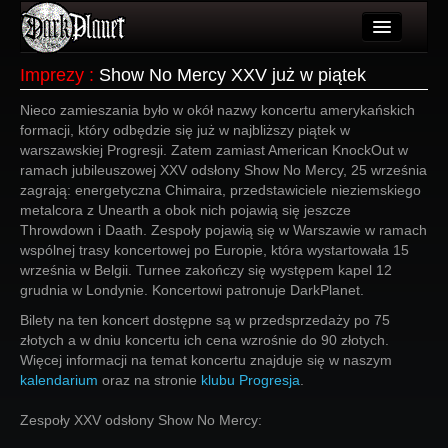
Artykuły
Imprezy
:
Show No Mercy XXV już w piątek
Użytkownicy
Nieco zamieszania było w okół nazwy koncertu amerykańskich
formacji, który odbędzie się już w najbliższy piątek w
Wydarzenia
warszawskiej Progresji. Zatem zamiast American KnockOut w
ramach jubileuszowej XXV odsłony Show No Mercy, 25 września
Galeria
zagrają: energetyczna Chimaira, przedstawiciele nieziemskiego
metalcora z Unearth a obok nich pojawią się jeszcze
Forum
Throwdown i Daath. Zespoły pojawią się w Warszawie w ramach
wspólnej trasy koncertowej po Europie, która wystartowała 15
Więcej
września w Belgii. Turnee zakończy się występem kapel 12
grudnia w Londynie. Koncertowi patronuje DarkPlanet.
Login
Bilety na ten koncert dostępne są w przedsprzedaży po 75
złotych a w dniu koncertu ich cena wzrośnie do 90 złotych.
Więcej informacji na temat koncertu znajduje się w naszym
kalendarium
oraz na stronie
klubu Progresja
.
Zespoły XXV odsłony Show No Mercy: