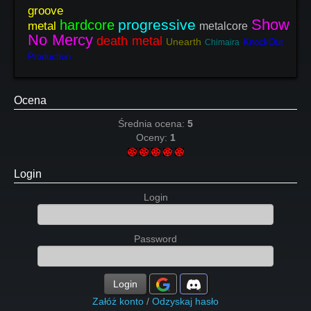
groove
Show
progressive
hardcore
metal
metalcore
No Mercy
death metal
Unearth
KnockOut
Chimaira
Production
Ocena
Średnia ocena:
5
Oceny:
1
Login
Login
Password
Login
Załóż konto
/
Odzyskaj hasło