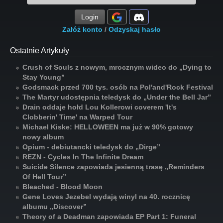
Login
Załóż konto
/
Odzyskaj hasło
Ostatnie Artykuły
Crush of Souls z nowym, mrocznym wideo do „Dying to
Stay Young”
Godsmack przed 700 tys. osób na Pol'and'Rock Festival
The Martyr udostępnia teledysk do „Under the Bell Jar”
Drain oddaje hołd Lou Kollerowi coverem 'It's
Clobberin' Time' na Warped Tour
Michael Kiske: HELLOWEEN ma już w 90% gotowy
nowy album
Opium - debiutancki teledysk do „Dirge”
REZN - Cycles In The Infinite Dream
Suicide Silence zapowiada jesienną trasę „Reminders
Of Hell Tour”
Bleached - Blood Moon
Gene Loves Jezebel wydają winyl na 40. rocznicę
albumu „Discover”
Theory of a Deadman zapowiada EP Part 1: Funeral