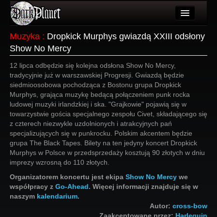
Artykuły
Muzyka
:
Dropkick Murphys gwiazdą XXIII odsłony
Show No Mercy
Użytkownicy
12 lipca odbędzie się kolejna odsłona Show No Mercy,
Wydarzenia
tradycyjnie już w warszawskiej Progresji. Gwiazdą będzie
siedmioosobowa pochodząca z Bostonu grupa Dropkick
Galeria
Murphys, grająca muzykę bedącą połączeniem punk rocka
ludowej muzyki irlandzkiej i ska. "Grajkowie" pojawią się w
Forum
towarzystwie gościa specjalnego zespołu Civet, składającego się
z czterech niezwykle uzdolnionych i atrakcyjnych pań
Więcej
specjalizujących się w punkrocku. Polskim akcentem będzie
grupa The Black Tapes. Bilety na ten jedyny koncert Dropkick
Login
Murphys w Polsce w przedsprzedaży kosztują 90 złotych w dniu
imprezy wzrosną do 110 złotych.
Organizatorem koncertu jest ekipa
Show No Mercy
we
współpracy z
Go-Ahead
. Więcej informacji znajduje się w
naszym
kalendarium
.
Autor:
cross-bow
Zaakceptowane przez:
Harlequin