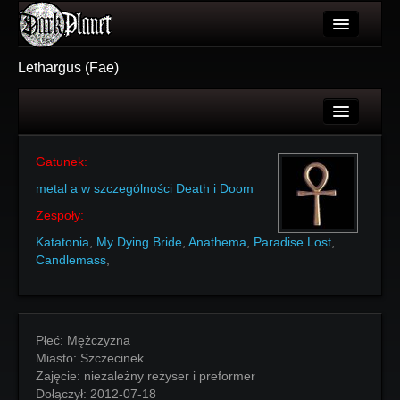
Artykuły
Lethargus (Fae)
Użytkownicy
Wydarzenia
Login
Galeria
Gatunek:
Rejestracja
metal a w szczególności Death i Doom
Forum
Zespoły:
Więcej
Katatonia
,
My Dying Bride
,
Anathema
,
Paradise Lost
,
Candlemass
,
Login
Płeć:
Mężczyzna
Miasto:
Szczecinek
Zajęcie:
niezależny reżyser i preformer
Dołączył:
2012-07-18