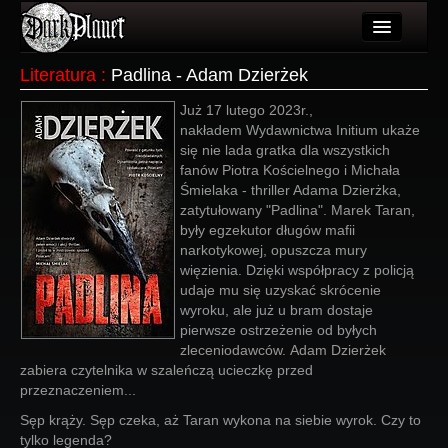
Artykuły
Literatura
:
Padlina - Adam Dzierżek
Użytkownicy
Już 17 lutego 2023r.,
nakładem Wydawnictwa Initium ukaże
Wydarzenia
się nie lada gratka dla wszystkich
fanów Piotra Kościelnego i Michała
Galeria
Śmielaka - thriller Adama Dzierżka,
zatytułowany "Padlina". Marek Taran,
Forum
były egzekutor długów mafii
narkotykowej, opuszcza mury
Więcej
więzienia. Dzięki współpracy z policją
udaje mu się uzyskać skrócenie
Login
wyroku, ale już u bram dostaje
pierwsze ostrzeżenie od byłych
zleceniodawców. Adam Dzierżek
zabiera czytelnika w szaleńczą ucieczkę przed
przeznaczeniem...
Sęp krąży. Sęp czeka, aż Taran wykona na siebie wyrok. Czy to
tylko legenda?