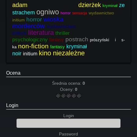
adam dzierżek
ze
kryminał
ogniwo
strachem
wydawnictwo
horror
sensacja
wioska
horror
initium
morderców
wydawnictwo
literatura
thriller
initium
postrach
psychologiczny
fantasy
prószyński i s-
non-fiction
kryminał
fantasy
ka
kino niezależne
noir
initium
Ocena
Średnia ocena:
0
Oceny:
0
Login
Login
Password