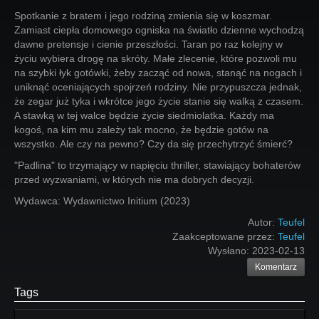
Spotkanie z bratem i jego rodziną zmienia się w koszmar.
Zamiast ciepła domowego ogniska na światło dzienne wychodzą
dawne pretensje i cienie przeszłości. Taran po raz kolejny w
życiu wybiera drogę na skróty. Małe zlecenie, które pozwoli mu
na szybki łyk gotówki, żeby zacząć od nowa, stanąć na nogach i
uniknąć oceniających spojrzeń rodziny. Nie przypuszcza jednak,
że zegar już tyka i wkrótce jego życie stanie się walką z czasem.
A stawką w tej walce będzie życie siedmiolatka. Każdy ma
kogoś, na kim mu zależy tak mocno, że będzie gotów na
wszystko. Ale czy na pewno? Czy da się przechytrzyć śmierć?
"Padlina" to trzymający w napięciu thriller, stawiający bohaterów
przed wyzwaniami, w których nie ma dobrych decyzji.
Wydawca: Wydawnictwo Initium (2023)
Autor:
Teufel
Zaakceptowane przez:
Teufel
Wysłano:
2023-02-13
Komentarz
Tags