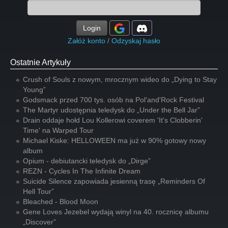
Login
Załóż konto
/
Odzyskaj hasło
Ostatnie Artykuły
Crush of Souls z nowym, mrocznym wideo do „Dying to Stay
Young”
Godsmack przed 700 tys. osób na Pol'and'Rock Festival
The Martyr udostępnia teledysk do „Under the Bell Jar”
Drain oddaje hołd Lou Kollerowi coverem 'It's Clobberin'
Time' na Warped Tour
Michael Kiske: HELLOWEEN ma już w 90% gotowy nowy
album
Opium - debiutancki teledysk do „Dirge”
REZN - Cycles In The Infinite Dream
Suicide Silence zapowiada jesienną trasę „Reminders Of
Hell Tour”
Bleached - Blood Moon
Gene Loves Jezebel wydają winyl na 40. rocznicę albumu
„Discover”