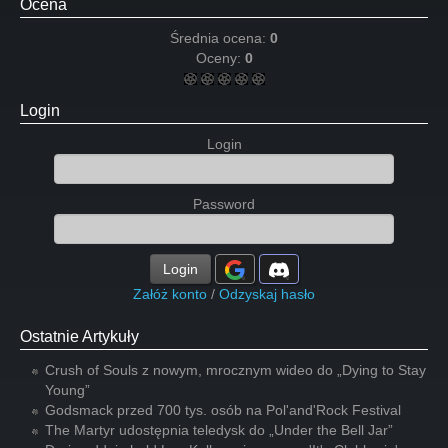
Ocena
Średnia ocena:
0
Oceny:
0
Login
Login
Password
Login
Załóż konto
/
Odzyskaj hasło
Ostatnie Artykuły
Crush of Souls z nowym, mrocznym wideo do „Dying to Stay
Young”
Godsmack przed 700 tys. osób na Pol'and'Rock Festival
The Martyr udostępnia teledysk do „Under the Bell Jar”