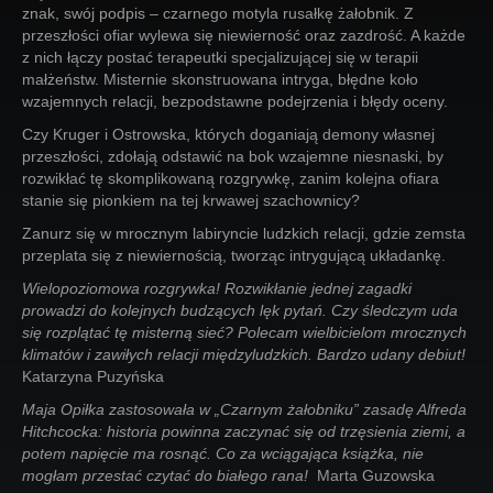
znak, swój podpis – czarnego motyla rusałkę żałobnik. Z
przeszłości ofiar wylewa się niewierność oraz zazdrość. A każde
z nich łączy postać terapeutki specjalizującej się w terapii
małżeństw. Misternie skonstruowana intryga, błędne koło
wzajemnych relacji, bezpodstawne podejrzenia i błędy oceny.
Czy Kruger i Ostrowska, których doganiają demony własnej
przeszłości, zdołają odstawić na bok wzajemne niesnaski, by
rozwikłać tę skomplikowaną rozgrywkę, zanim kolejna ofiara
stanie się pionkiem na tej krwawej szachownicy?
Zanurz się w mrocznym labiryncie ludzkich relacji, gdzie zemsta
przeplata się z niewiernością, tworząc intrygującą układankę.
Wielopoziomowa rozgrywka! Rozwikłanie jednej zagadki
prowadzi do kolejnych budzących lęk pytań. Czy śledczym uda
się rozplątać tę misterną sieć? Polecam wielbicielom mrocznych
klimatów i zawiłych relacji międzyludzkich. Bardzo udany debiut!
Katarzyna Puzyńska
Maja Opiłka zastosowała w „Czarnym żałobniku” zasadę Alfreda
Hitchcocka: historia powinna zaczynać się od trzęsienia ziemi, a
potem napięcie ma rosnąć. Co za wciągająca książka, nie
mogłam przestać czytać do białego rana!
Marta Guzowska