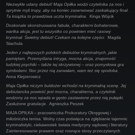
Niezwykle udany debiut! Maja Opiłka wodzi czytelnika za nos i
sprytnie myli tropy, aby na koniec zaserwować zaskakujący finał.
Ta książka to prawdziwa uczta kryminalna.
Kinga Wójcik
Doskonale skonstruowana fabuła, charakterni bohaterowie,
wartka akcja, jest tu wszystko co powinien mieć rasowy
kryminał. Świetny debiut! Czekam na kolejne części
. Magda
Stachula
Jeden z najlepszych polskich debiutów kryminalnych, jakie
pamiętam. Przemyślana intryga, mocna akcja, znajomość
ludzkiej psychiki – także tej skrzywionej – oraz pomysłowa gra
symbolami. Noc przez nią zarwałam, wam też się spodoba.
Anna Klejzerowicz
Maja Opiłka niczym buldożer wchodzi na kryminalną scenę. Jej
debiutancka powieść jest mocna, charakterna, a czytelnik
wodzony za nos wpada w gęsto zastawione przez nią pułapki.
Zasłużone gratulacje.
Agnieszka Peszek
MAJA OPIŁKA – pracowniczka Prokuratury Okręgowej i
miłośniczka tenisa. Wolny czas poświęca na zgłębianie tajemnic
kryminalistyki, ciekawostek świata medycyny sądowej i literatury.
Zainteresowanie prawem oraz rosnące stosy przeczytanych