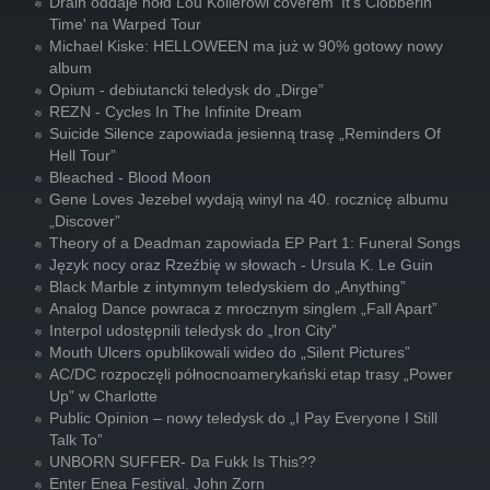
Drain oddaje hołd Lou Kollerowi coverem 'It's Clobberin'
Time' na Warped Tour
Michael Kiske: HELLOWEEN ma już w 90% gotowy nowy
album
Opium - debiutancki teledysk do „Dirge”
REZN - Cycles In The Infinite Dream
Suicide Silence zapowiada jesienną trasę „Reminders Of
Hell Tour”
Bleached - Blood Moon
Gene Loves Jezebel wydają winyl na 40. rocznicę albumu
„Discover”
Theory of a Deadman zapowiada EP Part 1: Funeral Songs
Język nocy oraz Rzeźbię w słowach - Ursula K. Le Guin
Black Marble z intymnym teledyskiem do „Anything”
Analog Dance powraca z mrocznym singlem „Fall Apart”
Interpol udostępnili teledysk do „Iron City”
Mouth Ulcers opublikowali wideo do „Silent Pictures”
AC/DC rozpoczęli północnoamerykański etap trasy „Power
Up” w Charlotte
Public Opinion – nowy teledysk do „I Pay Everyone I Still
Talk To”
UNBORN SUFFER- Da Fukk Is This??
Enter Enea Festival. John Zorn