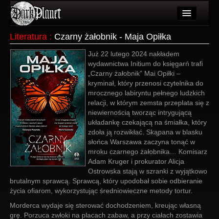
Artykuły
Literatura
:
Czarny żałobnik - Maja Opiłka
Użytkownicy
Już 22 lutego 2024 nakładem
wydawnictwa Initium do księgarń trafi
Wydarzenia
„Czarny żałobnik” Mai Opiłki –
kryminał, który przenosi czytelnika do
Galeria
mrocznego labiryntu pełnego ludzkich
relacji, w którym zemsta przeplata się z
Forum
niewiernością tworząc intrygującą
układankę czekającą na śmiałka, który
Więcej
zdoła ją rozwikłać. Skąpana w blasku
słońca Warszawa zaczyna tonąć w
Login
mroku czarnego żałobnika… Komisarz
Adam Kruger i prokurator Alicja
Ostrowska stają w szranki z wyjątkowo
brutalnym sprawcą. Sprawcą, który upodobał sobie odbieranie
życia ofiarom, wykorzystując średniowieczne metody tortur.
Morderca wydaje się sterować dochodzeniem, kreując własną
grę. Porzuca zwłoki na placach zabaw, a przy ciałach zostawia