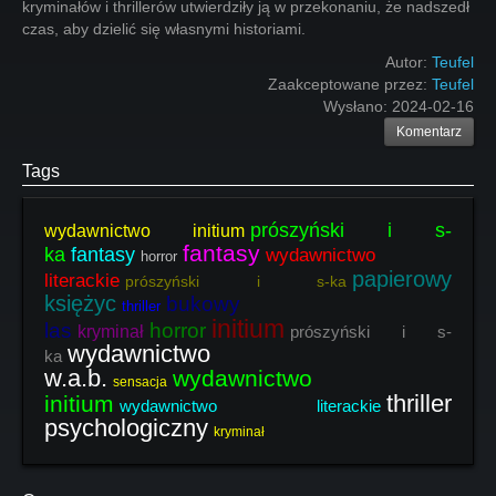
kryminałów i thrillerów utwierdziły ją w przekonaniu, że nadszedł
czas, aby dzielić się własnymi historiami.
Autor:
Teufel
Zaakceptowane przez:
Teufel
Wysłano:
2024-02-16
Komentarz
Tags
prószyński i s-
wydawnictwo initium
fantasy
ka
fantasy
wydawnictwo
horror
papierowy
literackie
prószyński i s-ka
księżyc
bukowy
thriller
initium
las
horror
kryminał
prószyński i s-
wydawnictwo
ka
w.a.b.
wydawnictwo
sensacja
thriller
initium
wydawnictwo literackie
psychologiczny
kryminał