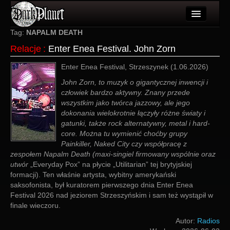
Artykuły
Tag:
NAPALM DEATH
Relacje
:
Enter Enea Festival. John Zorn
Użytkownicy
Enter Enea Festival, Strzeszynek (1.06.2026)
Wydarzenia
John Zorn, to muzyk o gigantycznej inwencji i
Galeria
człowiek bardzo aktywny. Znany przede
wszystkim jako twórca jazzowy, ale jego
Forum
dokonania wielokrotnie łączyły różne światy i
gatunki, także rock alternatywny, metal i hard-
Więcej
core. Można tu wymienić choćby grupy
Painkiller, Naked City czy współpracę z
zespołem Napalm Death (maxi-singiel firmowany wspólnie oraz
Login
utwór
„Everyday Pox” na płycie „Utilitarian” tej brytyjskiej
formacji). Ten właśnie artysta, wybitny amerykański
saksofonista, był kuratorem pierwszego dnia Enter Enea
Festival 2026 nad jeziorem Strzeszyńskim i sam też wystąpił w
finale wieczoru.
Autor:
Radios