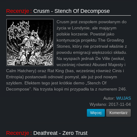
Recenzje
:
Crusm - Stench Of Decompose
Crusm jest zespołem powołanym do
życia w Londynie, ale mającym
polskie korzenie. Powstał jako
kontynuacja projektu The Growling
Stones, który nie przetrwał właśnie z
powodu emigracji większości składu.
Na wyspach jednak De Ville (wokal,
wcześniej również Abused Majesty i
Calm Hatchery) oraz Rat King (bas, wcześniej również Cinis i
Entropia) postanowili odnowić pomysł, ale już pod nowym
szyldem. Efektem tego jest krótkie demo „Stench Of
Decompose”. Na trzysta kopii mi przypadła ta z numerem 246.
Autor:
WUJAS
Wysłano:
2017-11-04
Więcej
Komentarz
Recenzje
:
Deathreat - Zero Trust