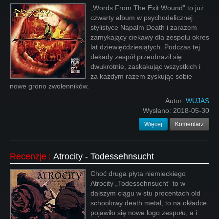
„Words From The Exit Wound” to już
czwarty album w psychodelicznej
stylistyce Napalm Death i zarazem
zamykający ciekawy dla zespołu okres
lat dziewięćdziesiątych. Podczas tej
dekady zespół przeobraził się
dwukrotnie, zaskakując wszystkich i
za każdym razem zyskując sobie
nowe grono zwolenników.
Autor:
WUJAS
Wysłano:
2018-05-30
Więcej
Komentarz
Recenzje
:
Atrocity - Todessehnsucht
Choć druga płyta niemieckiego
Atrocity „Todessehnsucht” to w
dalszym ciągu w stu procentach old
schoolowy death metal, to na okładce
pojawiło się nowe logo zespołu, a i