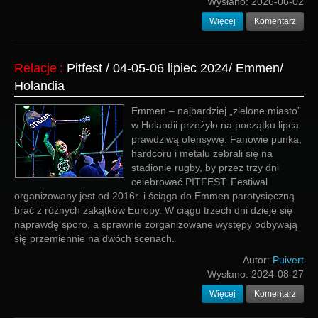
Wysłano:
2026-06-02
Więcej
Komentarz
Relacje
:
Pitfest / 04-05-06 lipiec 2024/ Emmen/
Holandia
Emmen – najbardziej „zielone miasto”
w Holandii przeżyło na początku lipca
prawdziwą ofensywę. Fanowie punka,
hardcoru i metalu zebrali się na
stadionie rugby, by przez trzy dni
celebrować PITFEST. Festiwal
organizowany jest od 2016r. i ściąga do Emmen parotysięczną
brać z różnych zakątków Europy. W ciągu trzech dni dzieje się
naprawdę sporo, a sprawnie zorganizowane występy odbywają
się przemiennie na dwóch scenach.
Autor:
Puivert
Wysłano:
2024-08-27
Więcej
Komentarz