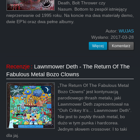
Death, Bolt Thrower czy
Nasum. Bottom to zespół istniejący
nieprzerwanie od 1995 roku. Na koncie ma dwa materiały demo,
dwie EP’ki oraz dwa pełne albumy.
Autor:
WUJAS
Wysłano:
2017-03-28
Więcej
Komentarz
Recenzje
:
Lawnmower Deth - The Return Of The
Fabulous Metal Bozo Clowns
„The Return Of The Fabulous Metal
Bozo Clowns” jest kontynuacją
parodiowego thrash metalu, jaki
Lawnmower Deth zaprezentował na
“Ooh Crikey It’s… Lawnmower Deth”.
Nie jest to zwykły thrash metal, bo
dużo w tym punka i hardcorea.
Jednym słowem crossover. I to taki
dla jaj.