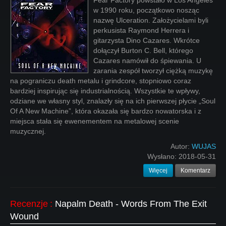
Fear Factory powstało w Los Angeles
w 1990 roku, początkowo nosząc
nazwę Ulceration. Założycielami byli
perkusista Raymond Herrera i
gitarzysta Dino Cazares. Wkrótce
dołączył Burton C. Bell, którego
Cazares namówił do śpiewania. U
zarania zespół tworzył ciężką muzykę
na pograniczu death metalu i grindcore, stopniowo coraz
bardziej inspirując się industrialnością. Wszystkie te wpływy,
odziane we własny styl, znalazły się na ich pierwszej płycie „Soul
Of A New Machine”, która okazała się bardzo nowatorska i z
miejsca stała się ewenementem na metalowej scenie
muzycznej.
Autor:
WUJAS
Wysłano:
2018-05-31
Więcej
Komentarz
Recenzje
:
Napalm Death - Words From The Exit
Wound