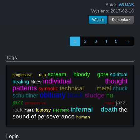
Autor:
WUJAS
Wysłano:
2017-02-10
Więcej
Komentarz
1
2
3
4
5
→
Tags
scream bloody gore
spiritual
progressive rock
individual thought
healing
blues
patterns
technical metal
chuck
symbolic
obituary
black
sludge
nu
schuldiner
jazz
jazz-
progressive metal
infernal death
the
rock
leprosy
metal
electronic
sound of perseverance
human
Login