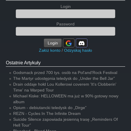
Login
Password
Login
Załóż konto
/
Odzyskaj hasło
Ostatnie Artykuły
Godsmack przed 700 tys. osób na Pol'and'Rock Festival
The Martyr udostępnia teledysk do „Under the Bell Jar”
Drain oddaje hołd Lou Kollerowi coverem 'It's Clobberin'
Time' na Warped Tour
Michael Kiske: HELLOWEEN ma już w 90% gotowy nowy
album
Opium - debiutancki teledysk do „Dirge”
REZN - Cycles In The Infinite Dream
Suicide Silence zapowiada jesienną trasę „Reminders Of
Hell Tour”