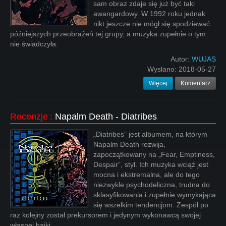
sam obraz zdaje się już być taki
awangardowy. W 1992 roku jednak
nikt jeszcze nie mógł się spodziewać
późniejszych przeobrażeń tej grupy, a muzyka zupełnie o tym
nie świadczyła.
Autor:
WUJAS
Wysłano:
2018-05-27
Więcej
Komentarz
Recenzje
:
Napalm Death - Diatribes
„Diatribes” jest albumem, na którym
Napalm Death rozwija,
zapoczątkowany na „Fear, Emptiness,
Despair”, styl. Ich muzyka wciąż jest
mocna i ekstremalna, ale do tego
niezwykle psychodeliczna, trudna do
sklasyfikowania i zupełnie wymykająca
się wszelkim tendencjom. Zespół po
raz kolejny został prekursorem i jedynym wykonawcą swojej
własnej bajki.