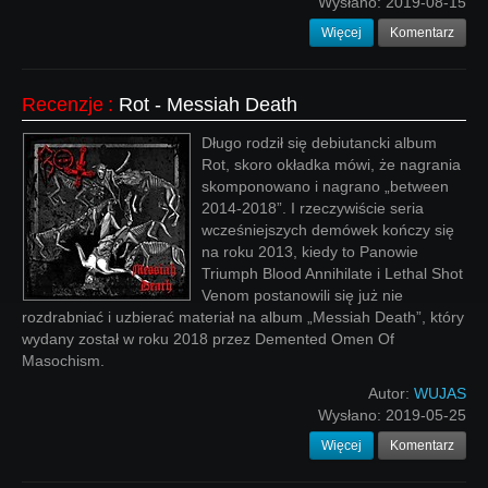
Wysłano:
2019-08-15
Więcej
Komentarz
Recenzje
:
Rot - Messiah Death
Długo rodził się debiutancki album
Rot, skoro okładka mówi, że nagrania
skomponowano i nagrano „between
2014-2018”. I rzeczywiście seria
wcześniejszych demówek kończy się
na roku 2013, kiedy to Panowie
Triumph Blood Annihilate i Lethal Shot
Venom postanowili się już nie
rozdrabniać i uzbierać materiał na album „Messiah Death”, który
wydany został w roku 2018 przez Demented Omen Of
Masochism.
Autor:
WUJAS
Wysłano:
2019-05-25
Więcej
Komentarz