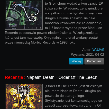
to Groinchurn wydać w tym czasie EP
i dwa splity. Wiadomo, że w grindcore
wszystkiego musi być dużo, więc i na
drugim albumie znalazło się całe
mnóstwo kawałków, ale ile dokładnie,
to już kaseta wydana przez Mad Lion
Records pozostawia pewne niedomówienia. W załączeniu ta,
która jest tam naprawdę. Oryginalnie materiał wydany został
przez niemiecką Morbid Records w 1998 roku.
Autor:
WUJAS
Wysłano:
2021-04-02
Więcej
Komentarz
Recenzje
:
Napalm Death - Order Of The Leech
„Order Of The Leech” jest dziesiątym
albumem Napalm Death i drugim po
powrocie do starego logo.
Stylistycznie jest kontynuacją tego co
zespół zaprezentował na „Enemy Of