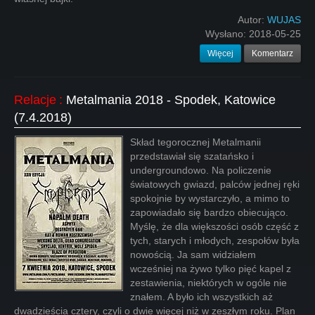
Autor:
WUJAS
Wysłano:
2018-05-25
Więcej
Komentarz
Relacje
:
Metalmania 2018 - Spodek, Katowice
(7.4.2018)
Skład tegorocznej Metalmanii
przedstawiał się szatańsko i
undergroundowo. Na policzenie
światowych gwiazd, palców jednej ręki
spokojnie by wystarczyło, a mimo to
zapowiadało się bardzo obiecująco.
Myślę, że dla większości osób część z
tych, starych i młodych, zespołów była
nowością. Ja sam widziałem
wcześniej na żywo tylko pięć kapel z
zestawienia, niektórych w ogóle nie
znałem. A było ich wszystkich aż
dwadzieścia cztery, czyli o dwie więcej niż w zeszłym roku. Plan