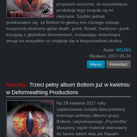
przyznam szczerze, że wcześniejsze
produkcje tego zespołu są mi
nieznane. Szybko jednak
przekonałem się, że Bottom to głośny mix różnego rodzaju
muzycznej ekstremy gdzie death, grind, thrash, hardcore i punk
bryzgają z głośników strumieniami, zostawiając śmierdzące
smugi na wszystkim co znajduje się w bezpośredniej okolicy.
Autor:
WUJAS
Wysłano:
2017-05-24
Więcej
Komentarz
Muzyka
:
Trzeci pełny album Bottom już w kwietniu
w Deformeathing Productions
Na 28 kwietnia 2017 roku
zaplanowana została data premiery
trzeciego pełnego albumu grupy
Bottom, zatytułowanego „Psychofilia”.
Masywny, ciężki materiał skierowany
do fanów takich ekip jak Napalm