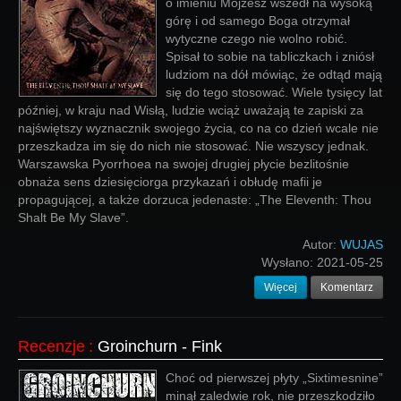
o imieniu Mojżesz wszedł na wysoką
górę i od samego Boga otrzymał
wytyczne czego nie wolno robić.
Spisał to sobie na tabliczkach i zniósł
ludziom na dół mówiąc, że odtąd mają
się do tego stosować. Wiele tysięcy lat
później, w kraju nad Wisłą, ludzie wciąż uważają te zapiski za
najświętszy wyznacznik swojego życia, co na co dzień wcale nie
przeszkadza im się do nich nie stosować. Nie wszyscy jednak.
Warszawska Pyorrhoea na swojej drugiej płycie bezlitośnie
obnaża sens dziesięciorga przykazań i obłudę mafii je
propagującej, a także dorzuca jedenaste: „The Eleventh: Thou
Shalt Be My Slave”.
Autor:
WUJAS
Wysłano:
2021-05-25
Więcej
Komentarz
Recenzje
:
Groinchurn - Fink
Choć od pierwszej płyty „Sixtimesnine”
minął zaledwie rok, nie przeszkodziło