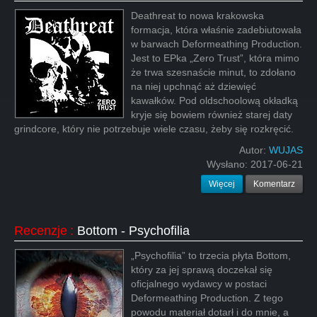
Deathreat to nowa krakowska
formacja, która właśnie zadebiutowała
w barwach Deformeathing Production.
Jest to EPka „Zero Trust”, która mimo
że trwa szesnaście minut, to zdołano
na niej upchnąć aż dziewięć
kawałków. Pod oldschoolową okładką
kryje się bowiem również starej daty
grindcore, który nie potrzebuje wiele czasu, żeby się rozkręcić.
Autor:
WUJAS
Wysłano:
2017-06-21
Więcej
Komentarz
Recenzje
:
Bottom - Psychofilia
„Psychofilia” to trzecia płyta Bottom,
który za jej sprawą doczekał się
oficjalnego wydawcy w postaci
Deformeathing Production. Z tego
powodu materiał dotarł i do mnie, a