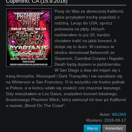
Cupertino, CA (15.9.2018)
Piszę do Was ze słonecznej Kalifornii,
gdzie przybyłem trochę pojeździć z
rodziną. Lecąc do USA, oprócz
polowania na płyty, których
nazbierałem tu już 20, bardzo
chciałem trafić na jakiś koncert. A
dzieje się tu dużo. W czerwcu te
okolice demolował Behemoth ze
Slayerem, Cannibal Corpse i Napalm
Death będą dopiero w październiku.
W San Diego o dwa dni mijam się z
trasą Amorphis, Moonspell i Dark Tranquility i nie wyrabiam się
na Wintersun w San Francisco. O to wszystko nie trudno jednak
w Polsce, a w końcu udało się znaleźć coś znacznie lepszego.
Gdy mieszkałem w Los Gatos, znalazłem koncert lokalnego,
thrashowego Phantom Witch, który wieńczył ich tour po Kalifornii
o nazwie „Blood On The Coast”.
Autor:
WUJAS
Wysłano:
2018-09-17
Więcej
Komentarz