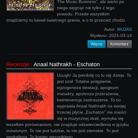
The Music Business”, ale warto po
niego sięgnąć nie tylko z tego
powodu. Przede wszystkim
znajdziemy tu kawał świetnego grania, a o to przecież chodzi.
Autor:
WUJAS
Wysłano:
2021-03-14
Więcej
Komentarz
Recenzje
:
Anaal Nathrakh - Eschaton
Uuugh! Ja pierdolę co tu się dzieje. To
jest szał. Totalne potępienie,
egzogeneza dewiacji, apogeum
masakry, apoteoza przerażenia,
kwintesencja zastraszenia. To co
wyprawia Anaal Nathrakh na swojej
trzeciej płycie „Eschaton” nie mieści
się w muzycznej skali, wymyka się
wszelkim porównaniom, nie znajduje odzwierciedlenia w języku
mówionym. To nie jest ludzkie, to nie jest ziemskie. To jest
apokalipsa. To koniec wszystkiego.