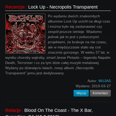
Recenzje
:
Lock Up - Necropolis Transparent
Po wydaniu dwóch znakomitych
albumów Lock Up ucichł na długi czas
i można było się zastanawiać czy
zespół jeszcze istnieje. Wiadomo
jednak jak to jest z pobocznymi
projektami, że brakuje na nie czasu,
ale w międzyczasie stało się coś
znacznie gorszego. W wieku 37 lat, w
wyniku choroby wątroby, zmarł Jesse Pintado – legenda Napalm
Death, Terrorizer i co za tym idzie całej muzyki metalowej.
Wydany po dziewięciu latach, nowy album „Necropolis
Transparent” jemu jest dedykowany.
Autor:
WUJAS
Wysłano:
2019-03-27
Więcej
Komentarz
Relacje
:
Blood On The Coast - The X Bar,