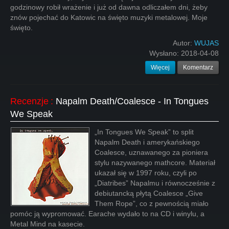
godzinowy robił wrażenie i już od dawna odliczałem dni, żeby
znów pojechać do Katowic na święto muzyki metalowej. Moje
święto.
Autor:
WUJAS
Wysłano:
2018-04-08
Więcej
Komentarz
Recenzje
:
Napalm Death/Coalesce - In Tongues
We Speak
„In Tongues We Speak” to split
Napalm Death i amerykańskiego
Coalesce, uznawanego za pioniera
stylu nazywanego mathcore. Materiał
ukazał się w 1997 roku, czyli po
„Diatribes” Napalmu i równocześnie z
debiutancką płytą Coalesce „Give
Them Rope”, co z pewnością miało
pomóc ją wypromować. Earache wydało to na CD i winylu, a
Metal Mind na kasecie.