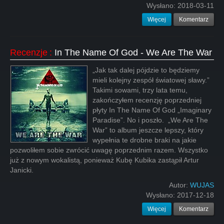
Wysłano:
2018-03-11
Więcej
Komentarz
Recenzje
:
In The Name Of God - We Are The War
„Jak tak dalej pójdzie to będziemy
mieli kolejny zespół światowej sławy.”
Takimi sowami, trzy lata temu,
zakończyłem recenzję poprzedniej
płyty In The Name Of God „Imaginary
Paradise”. No i poszło. „We Are The
War” to album jeszcze lepszy, który
wypełnia te drobne braki na jakie
pozwoliłem sobie zwrócić uwagę poprzednim razem. Wszystko
już z nowym wokalistą, ponieważ Kubę Kubika zastąpił Artur
Janicki.
Autor:
WUJAS
Wysłano:
2017-12-18
Więcej
Komentarz