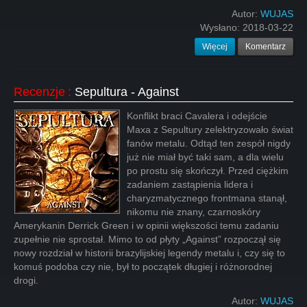
Autor:
WUJAS
Wysłano:
2018-03-22
Więcej
Komentarz
Recenzje
:
Sepultura - Against
Konflikt braci Cavalera i odejście
Maxa z Sepultury zelektryzowało świat
fanów metalu. Odtąd ten zespół nigdy
już nie miał być taki sam, a dla wielu
po prostu się skończył. Przed ciężkim
zadaniem zastąpienia lidera i
charyzmatycznego frontmana stanął,
nikomu nie znany, czarnoskóry
Amerykanin Derrick Green i w opinii większości temu zadaniu
zupełnie nie sprostał. Mimo to od płyty „Against” rozpoczął się
nowy rozdział w historii brazylijskiej legendy metalu i, czy się to
komuś podoba czy nie, był to początek długiej i różnorodnej
drogi.
Autor:
WUJAS