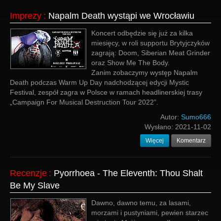
Imprezy
:
Napalm Death wystąpi we Wrocławiu
Koncert odbędzie się już za kilka
miesięcy, w roli supportu Brytyjczyków
zagrają: Doom, Siberian Meat Grinder
oraz Show Me The Body.
Zanim zobaczymy występ Napalm
Death podczas Warm Up Day nadchodzącej edycji Mystic
Festival, zespół zagra w Polsce w ramach headlinerskiej trasy
„Campaign For Musical Destruction Tour 2022”.
Autor:
Sumo666
Wysłano:
2021-11-02
Więcej
Komentarz
Recenzje
:
Pyorrhoea - The Eleventh: Thou Shalt
Be My Slave
Dawno, dawno temu, za lasami,
morzami i pustyniami, pewien starzec