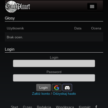
Artykuły
Głosy
Użytkownicy
Użytkownik
Data
Ocena
Wydarzenia
Brak ocen.
Galeria
Login
Forum
Login
Więcej
Password
Login
Login
Załóż konto
/
Odzyskaj hasło
Start
O nas
Redakcja
Współpraca
Kontakt