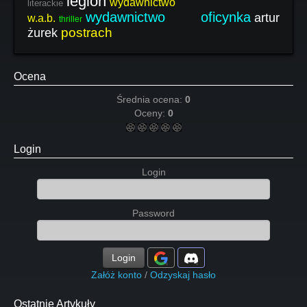
legion
wydawnictwo
literackie
wydawnictwo oficynka
artur
w.a.b.
thriller
postrach
żurek
Ocena
Średnia ocena:
0
Oceny:
0
Login
Login
Password
Login
Załóż konto
/
Odzyskaj hasło
Ostatnie Artykuły