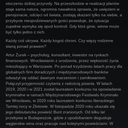
otoczeniu dzikiej przyrody. Na przeszkodzie w realizacji planów
staje sama natura, ogromna nawałnica sprawia, że uwięzieni w
pensjonacie, odcięci od świata, zostają skazani tylko na siebie, a
przybycie niespodziewanych gości powoduje, że sytuacja
zupełnie wymyka się spod kontroli. Gdy ktoś ginie, winne może
być tylko jedno z nich.
Każdy coś ukrywa. Każdy kogoś chroni. Czy więzy rodzinne
staną ponad prawem?
Artur Żurek – psycholog, konsultant, inwestor na rynkach
finansowych. Wrocławianin z urodzenia, przez większość życia
mieszkający w Warszawie. Po ponad trzydziestu latach pracy dla
globalnych firm doradczych i międzynarodowych banków
odważył się oddać dawnym marzeniom i zamiłowaniom.
Połączył przyjemność czytania z radością pisania. W latach
2019, 2020 i w 2021 został laureatem konkursu na opowiadanie
kryminalne w ramach Międzynarodowego Festiwalu Kryminału
we Wrocławiu, w 2020 roku laureatem konkursu literackiego
Tamtej nocy w Złotowie. W listopadzie 2020 roku ukazała się
jego debiutancka powieść Bunt zranionych. Od kilku lat
przebywa w Budapeszcie, gdzie z upodobaniem degustuje
węgierskie wina oraz pracuje nad kolejnymi powieściami. W