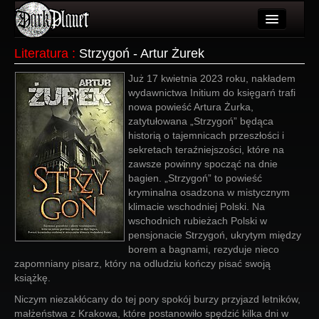
Artykuły
Literatura
:
Strzygoń - Artur Żurek
Użytkownicy
Już 17 kwietnia 2023 roku, nakładem
wydawnictwa Initium do księgarń trafi
Wydarzenia
nowa powieść Artura Żurka,
zatytułowana „Strzygoń” będąca
Galeria
historią o tajemnicach przeszłości i
sekretach teraźniejszości, które na
Forum
zawsze powinny spocząć na dnie
bagien. „Strzygoń” to powieść
Więcej
kryminalna osadzona w mistycznym
klimacie wschodniej Polski. Na
Login
wschodnich rubieżach Polski w
pensjonacie Strzygoń, ukrytym między
borem a bagnami, rezyduje nieco
zapomniany pisarz, który na odludziu kończy pisać swoją
książkę.
Niczym niezakłócany do tej pory spokój burzy przyjazd letników,
małżeństwa z Krakowa, które postanowiło spędzić kilka dni w