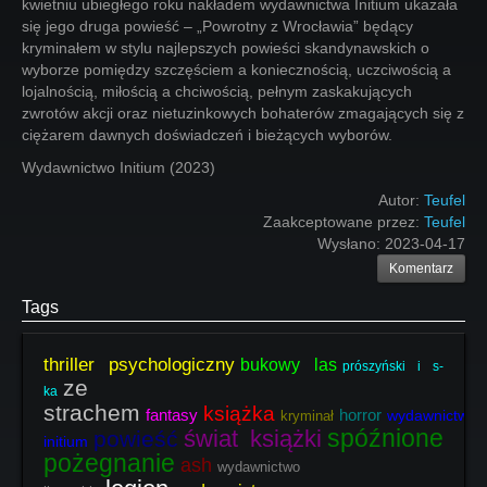
kwietniu ubiegłego roku nakładem wydawnictwa Initium ukazała
się jego druga powieść – „Powrotny z Wrocławia” będący
kryminałem w stylu najlepszych powieści skandynawskich o
wyborze pomiędzy szczęściem a koniecznością, uczciwością a
lojalnością, miłością a chciwością, pełnym zaskakujących
zwrotów akcji oraz nietuzinkowych bohaterów zmagających się z
ciężarem dawnych doświadczeń i bieżących wyborów.
Wydawnictwo Initium (2023)
Autor:
Teufel
Zaakceptowane przez:
Teufel
Wysłano:
2023-04-17
Komentarz
Tags
thriller psychologiczny
bukowy las
prószyński i s-
ze
ka
strachem
książka
fantasy
horror
wydawnictwo
kryminał
spóźnione
świat książki
powieść
initium
pożegnanie
ash
wydawnictwo