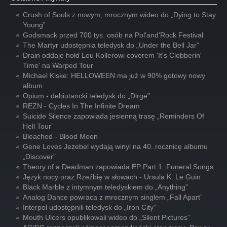
Crush of Souls z nowym, mrocznym wideo do „Dying to Stay
Young”
Godsmack przed 700 tys. osób na Pol'and'Rock Festival
The Martyr udostępnia teledysk do „Under the Bell Jar”
Drain oddaje hołd Lou Kollerowi coverem 'It's Clobberin'
Time' na Warped Tour
Michael Kiske: HELLOWEEN ma już w 90% gotowy nowy
album
Opium - debiutancki teledysk do „Dirge”
REZN - Cycles In The Infinite Dream
Suicide Silence zapowiada jesienną trasę „Reminders Of
Hell Tour”
Bleached - Blood Moon
Gene Loves Jezebel wydają winyl na 40. rocznicę albumu
„Discover”
Theory of a Deadman zapowiada EP Part 1: Funeral Songs
Język nocy oraz Rzeźbię w słowach - Ursula K. Le Guin
Black Marble z intymnym teledyskiem do „Anything”
Analog Dance powraca z mrocznym singlem „Fall Apart”
Interpol udostępnili teledysk do „Iron City”
Mouth Ulcers opublikowali wideo do „Silent Pictures”