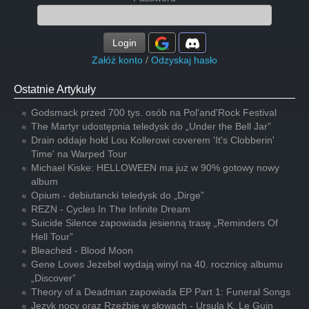
Login
Załóż konto
/
Odzyskaj hasło
Ostatnie Artykuły
Godsmack przed 700 tys. osób na Pol'and'Rock Festival
The Martyr udostępnia teledysk do „Under the Bell Jar”
Drain oddaje hołd Lou Kollerowi coverem 'It's Clobberin'
Time' na Warped Tour
Michael Kiske: HELLOWEEN ma już w 90% gotowy nowy
album
Opium - debiutancki teledysk do „Dirge”
REZN - Cycles In The Infinite Dream
Suicide Silence zapowiada jesienną trasę „Reminders Of
Hell Tour”
Bleached - Blood Moon
Gene Loves Jezebel wydają winyl na 40. rocznicę albumu
„Discover”
Theory of a Deadman zapowiada EP Part 1: Funeral Songs
Język nocy oraz Rzeźbię w słowach - Ursula K. Le Guin