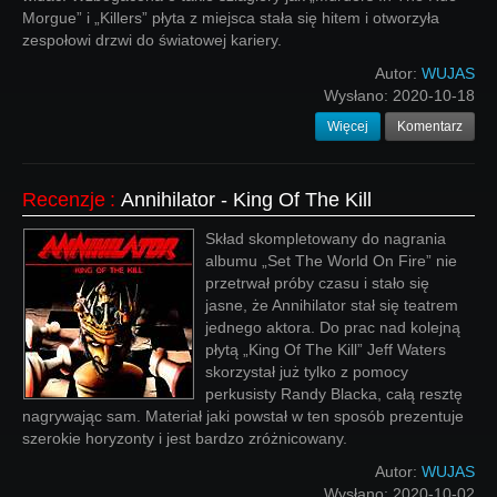
Morgue” i „Killers” płyta z miejsca stała się hitem i otworzyła
zespołowi drzwi do światowej kariery.
Autor:
WUJAS
Wysłano:
2020-10-18
Więcej
Komentarz
Recenzje
:
Annihilator - King Of The Kill
Skład skompletowany do nagrania
albumu „Set The World On Fire” nie
przetrwał próby czasu i stało się
jasne, że Annihilator stał się teatrem
jednego aktora. Do prac nad kolejną
płytą „King Of The Kill” Jeff Waters
skorzystał już tylko z pomocy
perkusisty Randy Blacka, całą resztę
nagrywając sam. Materiał jaki powstał w ten sposób prezentuje
szerokie horyzonty i jest bardzo zróżnicowany.
Autor:
WUJAS
Wysłano:
2020-10-02