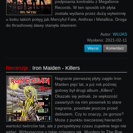
podpisania kontraktu z Megaforce
Records. W ten sposób ich płyta
została wydana przez dużą wytwórnię
u boku takich potęg jak Mercyful Fate, Anthrax i Metallica. Droga
do thrashowej sławy stanęła otworem.
Autor:
WUJAS
Wysłano:
2021-02-11
Więcej
Komentarz
Recenzje
:
Iron Maiden - Killers
Nagranie pierwszej płyty zajęło Iron
Maiden pięć lat, a już rok później
gotowy był drugi album „Killers”.
Okazało się jednak, że większość
zawartych na nim piosenek to stare
nagrania, powstałe jeszcze przed
debiutem. Czy to znaczy, że gorsze?
Może z punktu ówczesnej hierarchii
wartości twórców tak, ale z perspektywy czasu zupełnie tego nie
widać. Wzbogacona o takie szlagiery jak „Murders In The Rue