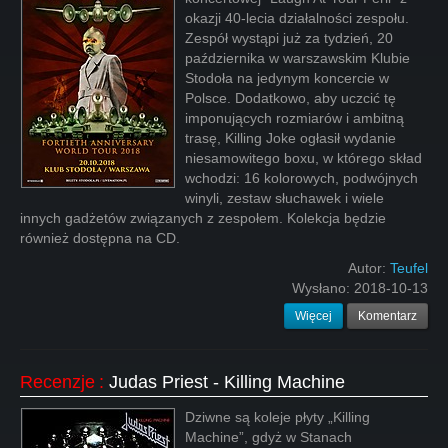
okazji 40-lecia działalności zespołu.
Zespół wystąpi już za tydzień, 20
października w warszawskim Klubie
Stodoła na jedynym koncercie w
Polsce. Dodatkowo, aby uczcić tę
imponujących rozmiarów i ambitną
trasę, Killing Joke ogłasił wydanie
niesamowitego boxu, w którego skład
wchodzi: 16 kolorowych, podwójnych
winyli, zestaw słuchawek i wiele
innych gadżetów związanych z zespołem. Kolekcja będzie
również dostępna na CD.
Autor:
Teufel
Wysłano:
2018-10-13
Więcej
Komentarz
Recenzje
:
Judas Priest - Killing Machine
Dziwne są koleje płyty „Killing
Machine”, gdyż w Stanach