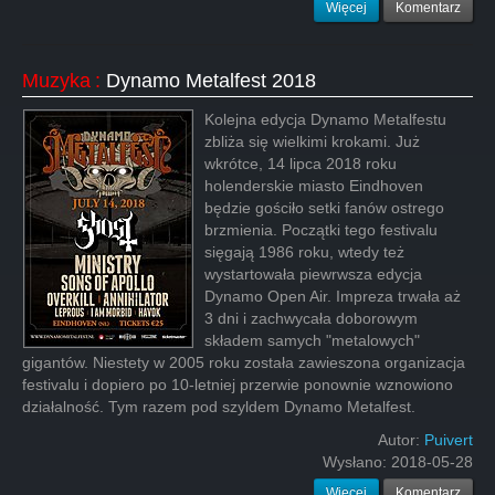
Więcej
Komentarz
Muzyka
:
Dynamo Metalfest 2018
Kolejna edycja Dynamo Metalfestu
zbliża się wielkimi krokami. Już
wkrótce, 14 lipca 2018 roku
holenderskie miasto Eindhoven
będzie gościło setki fanów ostrego
brzmienia. Początki tego festivalu
sięgają 1986 roku, wtedy też
wystartowała piewrwsza edycja
Dynamo Open Air. Impreza trwała aż
3 dni i zachwycała doborowym
składem samych "metalowych"
gigantów. Niestety w 2005 roku została zawieszona organizacja
festivalu i dopiero po 10-letniej przerwie ponownie wznowiono
działalność. Tym razem pod szyldem Dynamo Metalfest.
Autor:
Puivert
Wysłano:
2018-05-28
Więcej
Komentarz