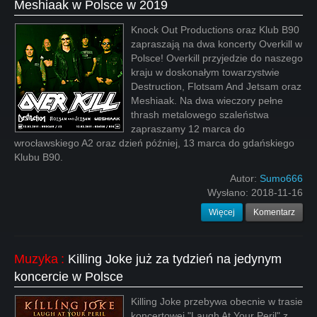
Meshiaak w Polsce w 2019
Knock Out Productions oraz Klub B90
zapraszają na dwa koncerty Overkill w
Polsce! Overkill przyjedzie do naszego
kraju w doskonałym towarzystwie
Destruction, Flotsam And Jetsam oraz
Meshiaak. Na dwa wieczory pełne
thrash metalowego szaleństwa
zapraszamy 12 marca do
wrocławskiego A2 oraz dzień później, 13 marca do gdańskiego
Klubu B90.
Autor:
Sumo666
Wysłano:
2018-11-16
Więcej
Komentarz
Muzyka
:
Killing Joke już za tydzień na jedynym
koncercie w Polsce
Killing Joke przebywa obecnie w trasie
koncertowej "Laugh At Your Peril" z