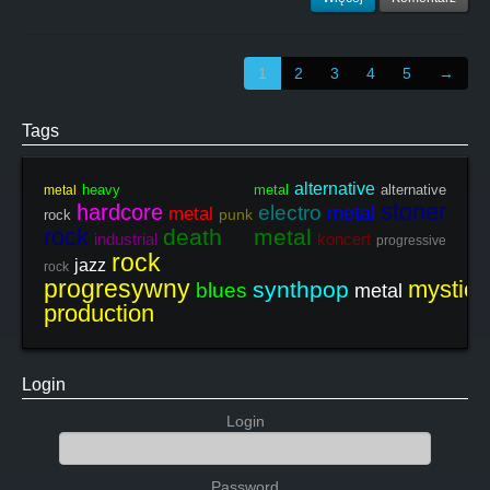
1
2
3
4
5
→
Tags
alternative
heavy metal
alternative
metal
stoner
hardcore
electro
metal
metal
punk
rock
rock
death metal
industrial
koncert
progressive
rock
jazz
rock
progresywny
mystic
synthpop
blues
metal
production
Login
Login
Password