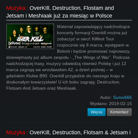
Muzyka
:
OverKIll, Destruction, Flostam and
Jetsam i Meshiaak już za miesiąc w Polsce
Materiał zapowiadający nadchodzące
koncerty formacji Overkill można już
zobaczyć w sieci! Killfest Tour
rozpocznie się 8 marca, występem w
Bolonii i będzie promować najnowszy,
dziewiętnasty już album zespołu - „The Wings of War”. Podczas
nadchodzącej trasy, muzycy odwiedzą również Polskę i już 12
marca zagrają we wrocławskim A2, a dzień później – w
gdańskim Klubie B90. Overkill przyjedzie do naszego kraju w
doskonałym towarzystwie! U ich boku zagrają: Destruction,
Flotsam And Jetsam oraz Meshiaak.
Autor:
Sumo666
Wysłano:
2019-02-15
Więcej
Komentarz
Muzyka
:
OverKIll, Destruction, Flotsam & Jetsam i