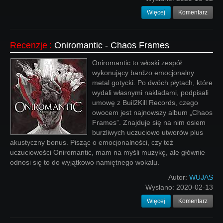
Więcej
Komentarz
Recenzje
:
Oniromantic - Chaos Frames
Oniromantic to włoski zespół
wykonujący bardzo emocjonalny
metal gotycki. Po dwóch płytach, które
wydali własnymi nakładami, podpisali
umowę z Buil2Kill Records, czego
owocem jest najnowszy album „Chaos
Frames”. Znajduje się na nim osiem
burzliwych uczuciowo utworów plus
akustyczny bonus. Pisząc o emocjonalności, czy też
uczuciowości Oniromantic, mam na myśli muzykę, ale głównie
odnosi się to do wyjątkowo namiętnego wokalu.
Autor:
WUJAS
Wysłano:
2020-02-13
Więcej
Komentarz