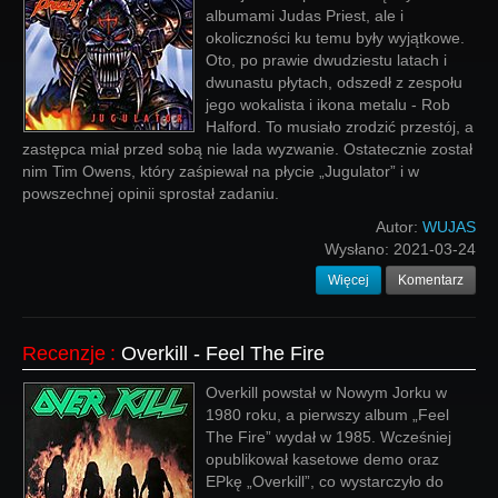
albumami Judas Priest, ale i
okoliczności ku temu były wyjątkowe.
Oto, po prawie dwudziestu latach i
dwunastu płytach, odszedł z zespołu
jego wokalista i ikona metalu - Rob
Halford. To musiało zrodzić przestój, a
zastępca miał przed sobą nie lada wyzwanie. Ostatecznie został
nim Tim Owens, który zaśpiewał na płycie „Jugulator” i w
powszechnej opinii sprostał zadaniu.
Autor:
WUJAS
Wysłano:
2021-03-24
Więcej
Komentarz
Recenzje
:
Overkill - Feel The Fire
Overkill powstał w Nowym Jorku w
1980 roku, a pierwszy album „Feel
The Fire” wydał w 1985. Wcześniej
opublikował kasetowe demo oraz
EPkę „Overkill”, co wystarczyło do