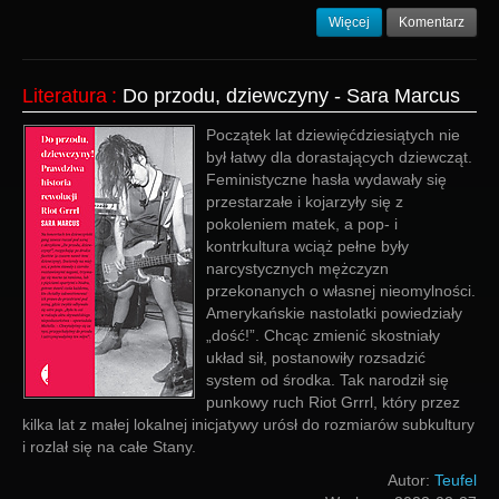
Więcej
Komentarz
Literatura
:
Do przodu, dziewczyny - Sara Marcus
Początek lat dziewięćdziesiątych nie
był łatwy dla dorastających dziewcząt.
Feministyczne hasła wydawały się
przestarzałe i kojarzyły się z
pokoleniem matek, a pop- i
kontrkultura wciąż pełne były
narcystycznych mężczyzn
przekonanych o własnej nieomylności.
Amerykańskie nastolatki powiedziały
„dość!”. Chcąc zmienić skostniały
układ sił, postanowiły rozsadzić
system od środka. Tak narodził się
punkowy ruch Riot Grrrl, który przez
kilka lat z małej lokalnej inicjatywy urósł do rozmiarów subkultury
i rozlał się na całe Stany.
Autor:
Teufel