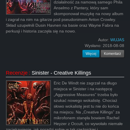
działalność za namową samego Phila
Anselmo z Pantery, który sam
skomponował muzykę na nowy album
i zagrał na nim na gitarze pod pseudonimem Anton Crowley.
Skład uzupełnili Dusin Havnen na basie oraz Wayne Fabra na
perkusji i historia zaczęła się na nowo.
Autor:
WUJAS
Wysłano:
2018-08-08
Więcej
Komentarz
Recenzje
:
Sinister - Creative Killings
Eric De Windt nie zagrzał na długo
miejsca w Sinister i na następcę
„Aggressive Measures” trzeba było
szukać nowego wokalistę. Chociaż
słowo wokalistę jest tu nie do końca
na miejscu. Na „Creative Killings” za
mikrofonem stanęła bowiem Rachel
Heyzer z Occult, co wywołało niemałe
zaciekawienie, jak poradzi sobie w tak rzeźnickiej i