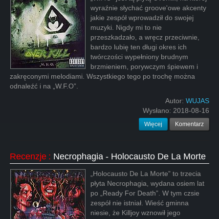
wyraźnie słychać groove'owe akcenty
jakie zespół wprowadził do swojej
muzyki. Nigdy mi to nie
przeszkadzało, a wręcz przeciwnie,
bardzo lubię ten długi okres ich
twórczości wypełniony brudnym
brzmieniem, porywczym śpiewem i
zakręconymi melodiami. Wszystkiego tego po trochę można
odnaleźć i na „W.F.O”.
Autor:
WUJAS
Wysłano:
2018-08-16
Więcej
Komentarz
Recenzje
:
Necrophagia - Holocausto De La Morte
„Holocausto De La Morte” to trzecia
płyta Necrophagia, wydana osiem lat
po „Ready For Death”. W tym czsie
zespół nie istniał. Wieść gminna
niesie, że Killjoy wznowił jego