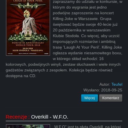
zapraszamy do udziału w konkursie, w
którym do wygrania jest jedno
podwójne zaproszenie na koncert
Killing Joke w Warszawie. Grupa
świętować będzie swoje 40-lecie już
20 października w warszawskim
Klubie Stodoła. Co więcej, aby uczcić
imponujących rozmiarów i ambitną
trasę 'Laugh At Your Peril’, Killing Joke
ogłasza wydanie niesamowitego boxu,
w którego skład wchodzi: 16
kolorowych, podwójnych winyli, zestaw słuchawek i wiele innych
gadżetów związanych z zespołem. Kolekcja będzie również
dostępna na CD.
Autor:
Teufel
Wysłano:
2018-09-25
Więcej
Komentarz
Recenzje
:
Overkill - W.F.O.
„W.F.O” jest tą płytą Overkill, na której