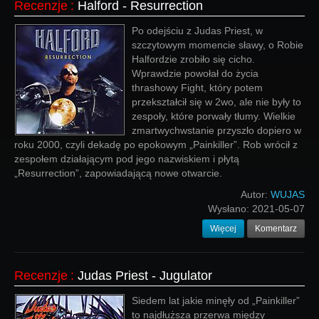
Recenzje
:
Halford - Resurrection
Po odejściu z Judas Priest, w
szczytowym momencie sławy, o Robie
Halfordzie zrobiło się cicho.
Wprawdzie powołał do życia
thrashowy Fight, który potem
przekształcił się w 2wo, ale nie były to
zespoły, które porwały tłumy. Wielkie
zmartwychwstanie przyszło dopiero w
roku 2000, czyli dekadę po epokowym „Painkiller”. Rob wrócił z
zespołem działającym pod jego nazwiskiem i płytą
„Resurrection”, zapowiadającą nowe otwarcie.
Autor:
WUJAS
Wysłano:
2021-05-07
Więcej
Komentarz
Recenzje
:
Judas Priest - Jugulator
Siedem lat jakie minęły od „Painkiller”
to najdłuższa przerwa między