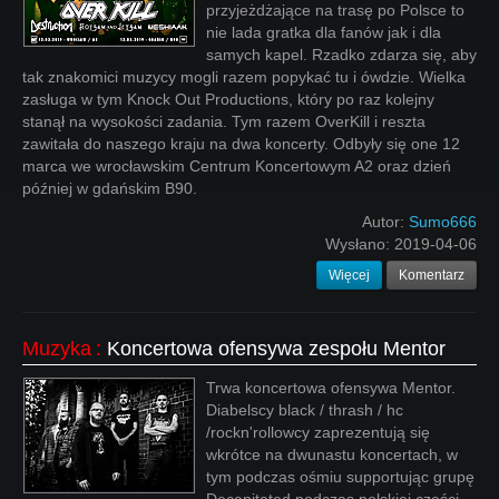
przyjeżdżające na trasę po Polsce to
nie lada gratka dla fanów jak i dla
samych kapel. Rzadko zdarza się, aby
tak znakomici muzycy mogli razem popykać tu i ówdzie. Wielka
zasługa w tym Knock Out Productions, który po raz kolejny
stanął na wysokości zadania. Tym razem OverKill i reszta
zawitała do naszego kraju na dwa koncerty. Odbyły się one 12
marca we wrocławskim Centrum Koncertowym A2 oraz dzień
później w gdańskim B90.
Autor:
Sumo666
Wysłano:
2019-04-06
Więcej
Komentarz
Muzyka
:
Koncertowa ofensywa zespołu Mentor
Trwa koncertowa ofensywa Mentor.
Diabelscy black / thrash / hc
/rockn'rollowcy zaprezentują się
wkrótce na dwunastu koncertach, w
tym podczas ośmiu supportując grupę