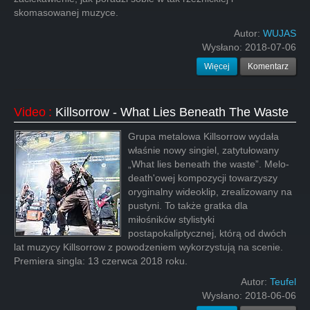
skomasowanej muzyce.
Autor:
WUJAS
Wysłano:
2018-07-06
Więcej
Komentarz
Video
:
Killsorrow - What Lies Beneath The Waste
Grupa metalowa Killsorrow wydała
właśnie nowy singiel, zatytułowany
„What lies beneath the waste”. Melo-
death'owej kompozycji towarzyszy
oryginalny wideoklip, zrealizowany na
pustyni. To także gratka dla
miłośników stylistyki
postapokaliptycznej, którą od dwóch
lat muzycy Killsorrow z powodzeniem wykorzystują na scenie.
Premiera singla: 13 czerwca 2018 roku.
Autor:
Teufel
Wysłano:
2018-06-06