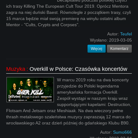
Decapitated podczas polskiej części
ich trasy Killing The European Cult Tour 2019. Oprócz Mentora
zagra na niej duński Baest. Równolegle z początkiem trasy, czyli
15 marca będzie miał swoją premierę na winylu ostatni album
Mentor - "Cults, Crypts and Corpses".
Autor:
Teufel
Wysłano:
2019-03-05
Więcej
Komentarz
Muzyka
:
Overkill w Polsce: Czasówka koncertów
W marcu 2019 roku na dwa koncerty
przyjedzie do Polski legendarna
amerykańska formacja Overkill.
Zespół wystąpi w naszym kraju wraz
supportującymi kapelami: Destruction,
Flotsam And Jetsam oraz Meshiaak. Na dwa wieczory pełne
thrash metalowego szaleństwa muzycy zapraszają 12 marca do
wrocławskiego A2 oraz dzień później do gdańskiego Klubu B90.
Autor:
Sumo666