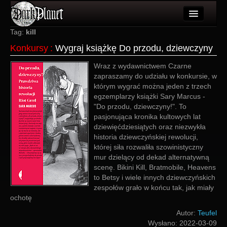
Artykuły
Tag:
kill
Konkursy
:
Wygraj książkę Do przodu, dziewczyny
Użytkownicy
Wraz z wydawnictwem Czarne
Wydarzenia
zapraszamy do udziału w konkursie, w
którym wygrać można jeden z trzech
Galeria
egzemplarzy książki Sary Marcus -
"Do przodu, dziewczyny!". To
Forum
pasjonująca kronika kultowych lat
dziewięćdziesiątych oraz niezwykła
Więcej
historia dziewczyńskiej rewolucji,
której siła rozwaliła szowinistyczny
Login
mur dzielący od dekad alternatywną
scenę. Bikini Kill, Bratmobile, Heavens
to Betsy i wiele innych dziewczyńskich
zespołów grało w końcu tak, jak miały
ochotę
Autor:
Teufel
Wysłano:
2022-03-09