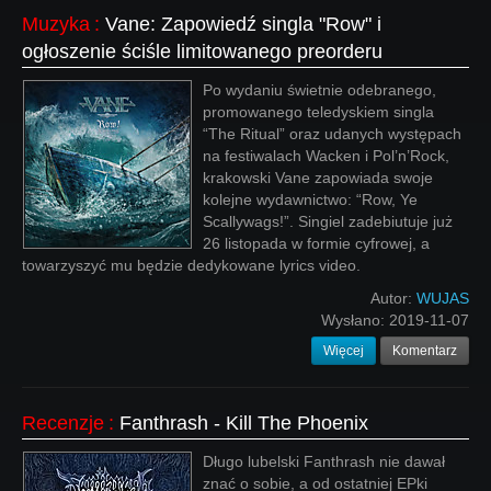
Muzyka
:
Vane: Zapowiedź singla "Row" i
ogłoszenie ściśle limitowanego preorderu
Po wydaniu świetnie odebranego,
promowanego teledyskiem singla
“The Ritual” oraz udanych występach
na festiwalach Wacken i Pol’n’Rock,
krakowski Vane zapowiada swoje
kolejne wydawnictwo: “Row, Ye
Scallywags!”. Singiel zadebiutuje już
26 listopada w formie cyfrowej, a
towarzyszyć mu będzie dedykowane lyrics video.
Autor:
WUJAS
Wysłano:
2019-11-07
Więcej
Komentarz
Recenzje
:
Fanthrash - Kill The Phoenix
Długo lubelski Fanthrash nie dawał
znać o sobie, a od ostatniej EPki