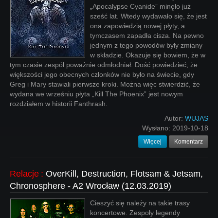
„Apocalypse Cyanide” minęło już
sześć lat. Wtedy wydawało się, że jest
ona zapowiedzią nowej płyty, a
tymczasem zapadła cisza. Na pewno
jednym z tego powodów były zmiany
w składzie. Okazuje się bowiem, że w
tym czasie zespół poważnie odmłodniał. Dość powiedzieć, że
większości jego obecnych członków nie było na świecie, gdy
Greg i Mary stawiali pierwsze kroki. Można więc stwierdzić, że
wydana we wrześniu płyta „Kill The Phoenix” jest nowym
rozdziałem w historii Fanthrash.
Autor:
WUJAS
Wysłano:
2019-10-18
Więcej
Komentarz
Relacje
:
OverKill, Destruction, Flotsam & Jetsam,
Chronosphere - A2 Wrocław (12.03.2019)
Cieszyć się należy na takie trasy
koncertowe. Zespoły legendy