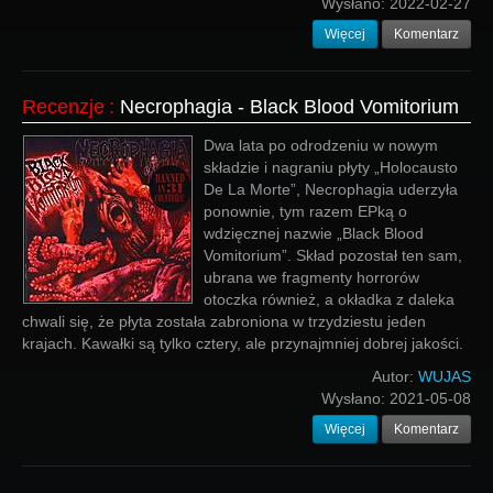
Wysłano:
2022-02-27
Więcej
Komentarz
Recenzje
:
Necrophagia - Black Blood Vomitorium
Dwa lata po odrodzeniu w nowym
składzie i nagraniu płyty „Holocausto
De La Morte”, Necrophagia uderzyła
ponownie, tym razem EPką o
wdzięcznej nazwie „Black Blood
Vomitorium”. Skład pozostał ten sam,
ubrana we fragmenty horrorów
otoczka również, a okładka z daleka
chwali się, że płyta została zabroniona w trzydziestu jeden
krajach. Kawałki są tylko cztery, ale przynajmniej dobrej jakości.
Autor:
WUJAS
Wysłano:
2021-05-08
Więcej
Komentarz