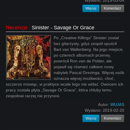
Wysłano:
2019-03-04
Więcej
Komentarz
Recenzje
:
Sinister - Savage Or Grace
Po „Creative Killings” Sinister został
bez gitarzysty, gdyż zespół opuścił
Bart van Wallenberg. Na jego miejsce,
po czterech albumach przerwy,
powrócił Ron van de Polder, ale
pojawił się również całkiem nowy
nabytek Pascal Grevinga. Więcej osób
oznacza więcej możliwości, choć,
szczerze mówiąc, w praktyce wcale tego nie widać. Owocem ich
pracy została płyta „Savage Or Grace”, która chluby temu
zespołowi raczej nie przynosi.
Autor:
WUJAS
Wysłano:
2019-02-20
Więcej
Komentarz