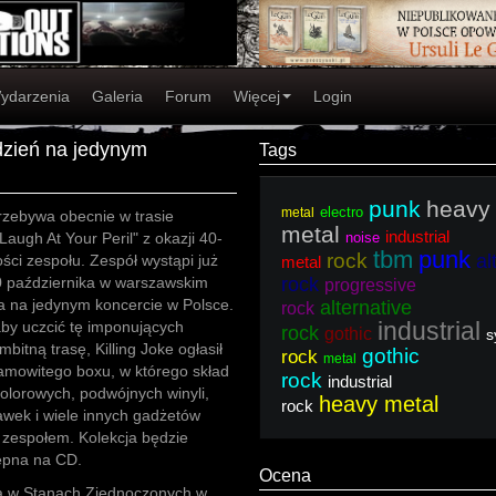
ydarzenia
Galeria
Forum
Więcej
Login
ydzień na jedynym
Tags
punk
heavy
electro
metal
przebywa obecnie w trasie
metal
industrial
Laugh At Your Peril" z okazji 40-
noise
tbm
punk
rock
al
ności zespołu. Zespół wystąpi już
metal
20 października w warszawskim
rock
progressive
a na jedynym koncercie w Polsce.
alternative
rock
industrial
by uczcić tę imponujących
rock
gothic
s
bitną trasę, Killing Joke ogłasił
gothic
rock
metal
amowitego boxu, w którego skład
rock
industrial
olorowych, podwójnych winyli,
heavy metal
rock
awek i wiele innych gadżetów
 zespołem. Kolekcja będzie
ępna na CD.
Ocena
ową w Stanach Zjednoczonych w