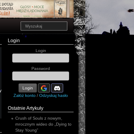
Login
Login
Password
ternative
Login
progressive
ynthpop
Załóż konto
/
Odzyskaj hasło
Ostatnie Artykuły
Crush of Souls z nowym,
mrocznym wideo do „Dying to
Stay Young”