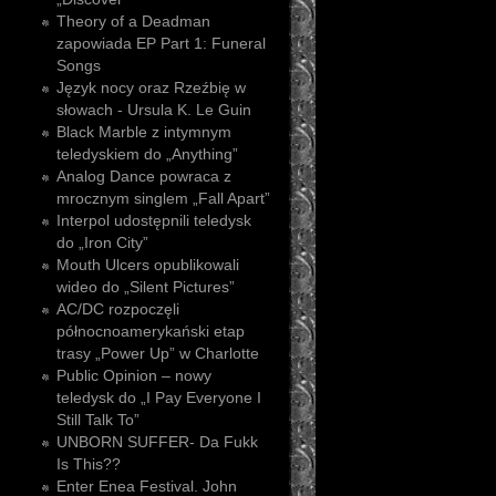
Theory of a Deadman
zapowiada EP Part 1: Funeral
Songs
Język nocy oraz Rzeźbię w
słowach - Ursula K. Le Guin
Black Marble z intymnym
teledyskiem do „Anything”
Analog Dance powraca z
mrocznym singlem „Fall Apart”
Interpol udostępnili teledysk
do „Iron City”
Mouth Ulcers opublikowali
wideo do „Silent Pictures”
AC/DC rozpoczęli
północnoamerykański etap
trasy „Power Up” w Charlotte
Public Opinion – nowy
teledysk do „I Pay Everyone I
Still Talk To”
UNBORN SUFFER- Da Fukk
Is This??
Enter Enea Festival. John