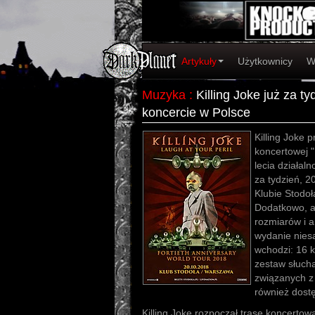
Artykuły
Użytkownicy
W
Muzyka
:
Killing Joke już za t
koncercie w Polsce
Killing Joke 
koncertowej "
lecia działal
za tydzień, 
Klubie Stodoł
Dodatkowo, a
rozmiarów i am
wydanie nies
wchodzi: 16 k
zestaw słuch
związanych z
również dost
Killing Joke rozpoczął trasę koncert