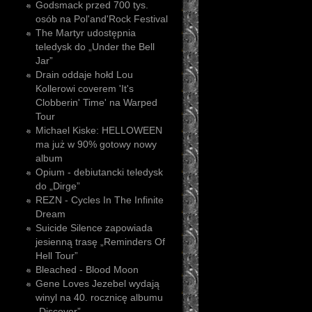
Godsmack przed 700 tys.
osób na Pol'and'Rock Festival
The Martyr udostępnia
teledysk do „Under the Bell
Jar”
Drain oddaje hołd Lou
Kollerowi coverem 'It's
Clobberin' Time' na Warped
Tour
Michael Kiske: HELLOWEEN
ma już w 90% gotowy nowy
album
Opium - debiutancki teledysk
do „Dirge”
REZN - Cycles In The Infinite
Dream
Suicide Silence zapowiada
jesienną trasę „Reminders Of
Hell Tour”
Bleached - Blood Moon
Gene Loves Jezebel wydają
winyl na 40. rocznicę albumu
„Discover”