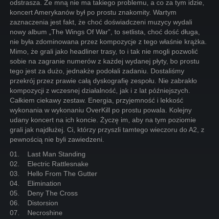
odstrasza. Ze mną nie ma takiego problemu, a co za tym idzie,
koncert Amerykanów był po prostu znakomity. Wartym
zaznaczenia jest fakt, że choć doświadczeni muzycy wydali
nowy album „The Wings Of War”, to setlista, choć dość długa,
nie była zdominowana przez kompozycje z tego właśnie krążka.
Mimo, że grali jako headliner trasy, to i tak nie mogli pozwolić
sobie na zagranie numerów z każdej wydanej płyty, bo prostu
tego jest za dużo, jednakże podołali zadaniu. Dostaliśmy
przekrój przez prawie całą dyskografię zespołu. Nie zabrakło
kompozycji z wczesnej działalność, jak i z lat późniejszych.
Całkiem ciekawy zestaw. Energia, przyjemność i lekkość
wykonania w wykonaniu OverKill po prostu powala. Kolejny
udany koncert na ich koncie. Życzę im, aby na tym poziomie
grali jak najdłużej. Ci, którzy przyszli tamtego wieczoru do A2, z
pewnością nie byli zawiedzeni.
01. Last Man Standing
02. Electric Rattlesnake
03. Hello From The Gutter
04. Elimination
05. Deny The Cross
06. Distorsion
07. Necroshine