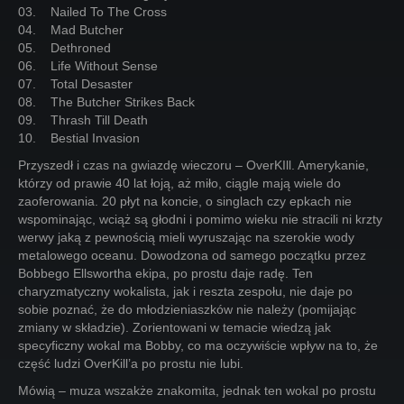
03. Nailed To The Cross
04. Mad Butcher
05. Dethroned
06. Life Without Sense
07. Total Desaster
08. The Butcher Strikes Back
09. Thrash Till Death
10. Bestial Invasion
Przyszedł i czas na gwiazdę wieczoru – OverKIll. Amerykanie,
którzy od prawie 40 lat łoją, aż miło, ciągle mają wiele do
zaoferowania. 20 płyt na koncie, o singlach czy epkach nie
wspominając, wciąż są głodni i pomimo wieku nie stracili ni krzty
werwy jaką z pewnością mieli wyruszając na szerokie wody
metalowego oceanu. Dowodzona od samego początku przez
Bobbego Ellswortha ekipa, po prostu daje radę. Ten
charyzmatyczny wokalista, jak i reszta zespołu, nie daje po
sobie poznać, że do młodzieniaszków nie należy (pomijając
zmiany w składzie). Zorientowani w temacie wiedzą jak
specyficzny wokal ma Bobby, co ma oczywiście wpływ na to, że
część ludzi OverKill’a po prostu nie lubi.
Mówią – muza wszakże znakomita, jednak ten wokal po prostu