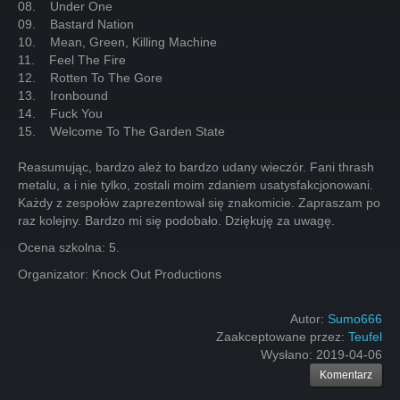
08. Under One
09. Bastard Nation
10. Mean, Green, Killing Machine
11. Feel The Fire
12. Rotten To The Gore
13. Ironbound
14. Fuck You
15. Welcome To The Garden State
Reasumując, bardzo ależ to bardzo udany wieczór. Fani thrash
metalu, a i nie tylko, zostali moim zdaniem usatysfakcjonowani.
Każdy z zespołów zaprezentował się znakomicie. Zapraszam po
raz kolejny. Bardzo mi się podobało. Dziękuję za uwagę.
Ocena szkolna: 5.
Organizator: Knock Out Productions
Autor:
Sumo666
Zaakceptowane przez:
Teufel
Wysłano:
2019-04-06
Komentarz