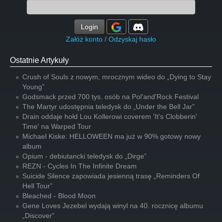
Login
Załóż konto
/
Odzyskaj hasło
Ostatnie Artykuły
Crush of Souls z nowym, mrocznym wideo do „Dying to Stay
Young”
Godsmack przed 700 tys. osób na Pol'and'Rock Festival
The Martyr udostępnia teledysk do „Under the Bell Jar”
Drain oddaje hołd Lou Kollerowi coverem 'It's Clobberin'
Time' na Warped Tour
Michael Kiske: HELLOWEEN ma już w 90% gotowy nowy
album
Opium - debiutancki teledysk do „Dirge”
REZN - Cycles In The Infinite Dream
Suicide Silence zapowiada jesienną trasę „Reminders Of
Hell Tour”
Bleached - Blood Moon
Gene Loves Jezebel wydają winyl na 40. rocznicę albumu
„Discover”