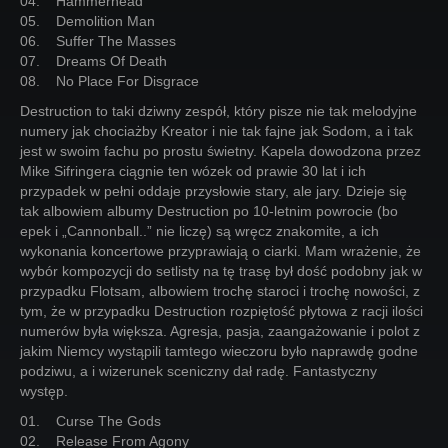
04. Hammerhead
05. Demolition Man
06. Suffer The Masses
07. Dreams Of Death
08. No Place For Disgrace
Destruction to taki dziwny zespół, który pisze nie tak melodyjne
numery jak chociażby Kreator i nie tak fajne jak Sodom, a i tak
jest w swoim fachu po prostu świetny. Kapela dowodzona przez
Mike Sifringera ciągnie ten wózek od prawie 30 lat i ich
przypadek w pełni oddaje przysłowie stary, ale jary. Dzieje się
tak albowiem albumy Destruction po 10-letnim powrocie (bo
epek i „Cannonball..” nie liczę) są wręcz znakomite, a ich
wykonania koncertowe przyprawiają o ciarki. Mam wrażenie, że
wybór kompozycji do setlisty na tę trasę był dość podobny jak w
przypadku Flotsam, albowiem trochę staroci i trochę nowości, z
tym, że w przypadku Destruction rozpiętość płytowa z racji ilości
numerów była większa. Agresja, pasja, zaangażowanie i polot z
jakim Niemcy wystąpili tamtego wieczoru było naprawdę godne
podziwu, a i wizerunek sceniczny dał radę. Fantastyczny
występ.
01. Curse The Gods
02. Release From Agony