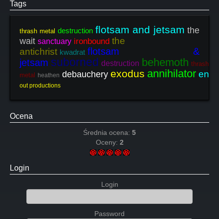
Tags
flotsam and jetsam
the
destruction
thrash metal
the
wait
ironbound
sanctuary
flotsam &
antichrist
kwadrat
suborned
behemoth
jetsam
destruction
thrash
annihilator
exodus
ent
debauchery
metal
heathen
out productions
Ocena
Średnia ocena:
5
Oceny:
2
Login
Login
Password