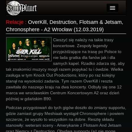
Artykuły
Relacje
:
OverKill, Destruction, Flotsam & Jetsam,
Chronosphere - A2 Wrocław (12.03.2019)
Użytkownicy
Cieszyć się należy na takie trasy
Wydarzenia
koncertowe. Zespoły legendy
przyjeżdżające na trasę po Polsce to
Galeria
nie lada gratka dla fanów jak i dla
samych kapel. Rzadko zdarza się, aby
Forum
tak znakomici muzycy mogli razem popykać tu i ówdzie. Wielka
zasługa w tym Knock Out Productions, który po raz kolejny
Więcej
stanął na wysokości zadania. Tym razem OverKill i reszta
zawitała do naszego kraju na dwa koncerty. Odbyły się one 12
Login
marca we wrocławskim Centrum Koncertowym A2 oraz dzień
później w gdańskim B90.
Podczas przygotowań do tych gigów doszło do zmiany supportu,
gdzie zamiast grupy Meshiaak wystąpił Chronosphere i powiem
szczerze, że wyszło to wszystkim na dobre. Resztę składu
stanowiły: weterani sceny - Amerykanie z Flotsam And Jetsam
oraz Niemcy z Destruction. Obydwa supporty (aż nie mogę