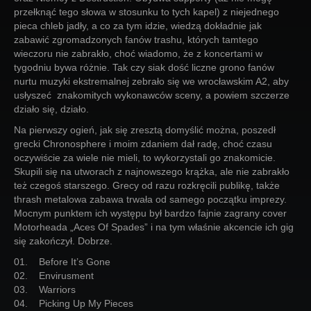
przełknąć tego słowa w stosunku to tych kapel) z niejednego
pieca chleb jadły, a co za tym idzie, wiedzą dokładnie jak
zabawić zgromadzonych fanów trashu, których tamtego
wieczoru nie zabrakło, choć wiadomo, że z koncertami w
tygodniu bywa różnie. Tak czy siak dość liczne grono fanów
nurtu muzyki ekstremalnej zebrało się we wrocławskim A2, aby
usłyszeć znakomitych wykonawców sceny, a powiem szczerze
działo się, działo.
Na pierwszy ogień, jak się zresztą domyślić można, poszedł
grecki Chronosphere i moim zdaniem dał radę, choć czasu
oczywiście za wiele nie mieli, to wykorzystali go znakomicie.
Skupili się na utworach z najnowszego krążka, ale nie zabrakło
też czegoś starszego. Grecy od razu rozkręcili publikę, także
thrash metalowa zabawa trwała od samego początku imprezy.
Mocnym punktem ich występu był bardzo fajnie zagrany cover
Motorheada „Aces Of Spades” i na tym właśnie akcencie ich gig
się zakończył. Dobrze.
01. Before It’s Gone
02. Envirusment
03. Warriors
04. Picking Up My Pieces