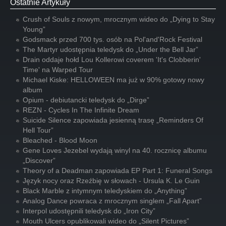
Ostatnie Artykuły
Crush of Souls z nowym, mrocznym wideo do „Dying to Stay
Young”
Godsmack przed 700 tys. osób na Pol'and'Rock Festival
The Martyr udostępnia teledysk do „Under the Bell Jar”
Drain oddaje hołd Lou Kollerowi coverem 'It's Clobberin'
Time' na Warped Tour
Michael Kiske: HELLOWEEN ma już w 90% gotowy nowy
album
Opium - debiutancki teledysk do „Dirge”
REZN - Cycles In The Infinite Dream
Suicide Silence zapowiada jesienną trasę „Reminders Of
Hell Tour”
Bleached - Blood Moon
Gene Loves Jezebel wydają winyl na 40. rocznicę albumu
„Discover”
Theory of a Deadman zapowiada EP Part 1: Funeral Songs
Język nocy oraz Rzeźbię w słowach - Ursula K. Le Guin
Black Marble z intymnym teledyskiem do „Anything”
Analog Dance powraca z mrocznym singlem „Fall Apart”
Interpol udostępnili teledysk do „Iron City”
Mouth Ulcers opublikowali wideo do „Silent Pictures”