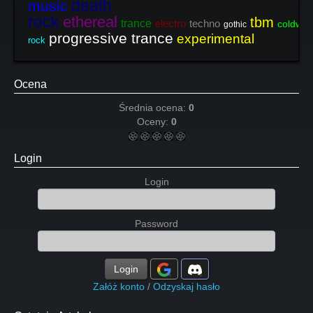
death
music
rock
ethereal
tbm
trance
electro
techno
coldwa
gothic
progressive trance
experimental
rock
Ocena
Średnia ocena:
0
Oceny:
0
Login
Login
Password
Login
Załóż konto
/
Odzyskaj hasło