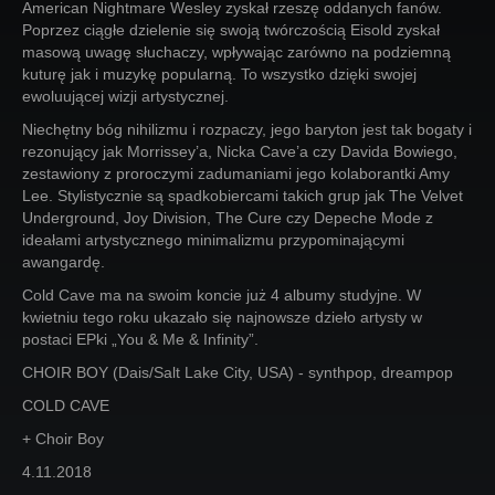
American Nightmare Wesley zyskał rzeszę oddanych fanów.
Poprzez ciągłe dzielenie się swoją twórczością Eisold zyskał
masową uwagę słuchaczy, wpływając zarówno na podziemną
kuturę jak i muzykę popularną. To wszystko dzięki swojej
ewoluującej wizji artystycznej.
Niechętny bóg nihilizmu i rozpaczy, jego baryton jest tak bogaty i
rezonujący jak Morrissey’a, Nicka Cave’a czy Davida Bowiego,
zestawiony z proroczymi zadumaniami jego kolaborantki Amy
Lee. Stylistycznie są spadkobiercami takich grup jak The Velvet
Underground, Joy Division, The Cure czy Depeche Mode z
ideałami artystycznego minimalizmu przypominającymi
awangardę.
Cold Cave ma na swoim koncie już 4 albumy studyjne. W
kwietniu tego roku ukazało się najnowsze dzieło artysty w
postaci EPki „You & Me & Infinity”.
CHOIR BOY (Dais/Salt Lake City, USA) - synthpop, dreampop
COLD CAVE
+ Choir Boy
4.11.2018