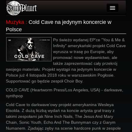
Artykuły
Muzyka
:
Cold Cave na jedynym koncercie w
Polsce
Użytkownicy
Po świeżo wydanej EP'ce "You & Me &
Wydarzenia
Infinity" amerykański projekt Cold Cave
wyrusza w trasę po Europie, aby
Galeria
promować nowe wydawnictwo, ale
także zaprezentować cały przekrój
Forum
swojego materiału. Projekt wystąpi na jedynym koncercie w
Polsce już 4 listopada 2018 roku w warszawskim Pogłosie.
Więcej
Supportować go będzie zespół Choir Boy.
Login
COLD CAVE (Heartworm Press/Los Angeles, USA) - darkwave,
synthpop
Cold Cave to darkwave’owy projekt amerykanina Wesleya
Eisolda. Z dużą liczbą wydań na koncie artysta grał trasy z
takimi zespołami jak Nine Inch Nails, The Jesus And Mary
Chain, Sonic Youth, Echo And The Bunnyman czy z Garym
Numanem. Zjadając zęby na scenie hardcore punk w zespole