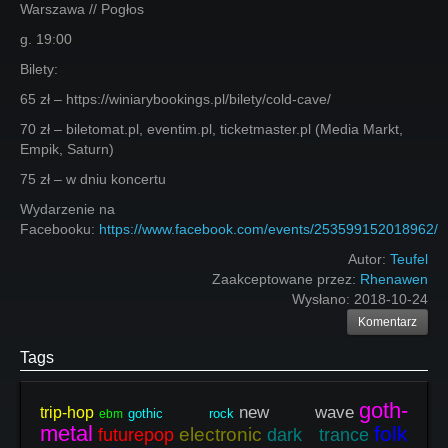
Warszawa // Pogłos
g. 19:00
Bilety:
65 zł – https://winiarybookings.pl/bilety/cold-cave/
70 zł – biletomat.pl, eventim.pl, ticketmaster.pl (Media Markt,
Empik, Saturn)
75 zł – w dniu koncertu
Wydarzenie na
Facebooku:
https://www.facebook.com/events/253599152018962/
Autor:
Teufel
Zaakceptowane przez:
Rhenawen
Wysłano:
2018-10-24
Komentarz
Tags
goth-
new wave
trip-hop
gothic rock
ebm
metal
folk
electronic
futurepop
dark trance