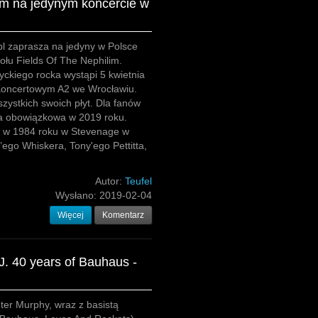
im na jedynym koncercie w
l zaprasza na jedyny w Polsce
ołu Fields Of The Nephilim.
ckiego rocka wystąpi 5 kwietnia
oncertowym A2 we Wrocławiu.
zystkich swoich płyt. Dla fanów
ja obowiązkowa w 2019 roku.
a w 1984 roku w Stevenage w
’ego Whiskera, Tony'ego Pettitta,
Autor:
Teufel
Wysłano:
2019-02-04
Więcej
Komentarz
J. 40 years of Bauhaus -
ter Murphy, wraz z basistą