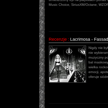
Music Choice, SiriusXM/Octane, WZO
Recenzje
:
Lacrimosa - Fassa
Nigdy nie by
nie wybieram.
muzyczny po
bal maskowy
wielka rocko
emocji, apo
oferuje siód