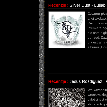
Recenzje
:
Silver Dust - Lullab
Czwarta płyta
a jej wydaw
Records wraz
Premiera będ
ale sam digip
dotrzeć. Zaw
orkiestralną
albumu „Hou
Recenzje
:
Jesus Rozdiguez - 
We wrześniu 
wrocławskie
całości jest 
klimatach go