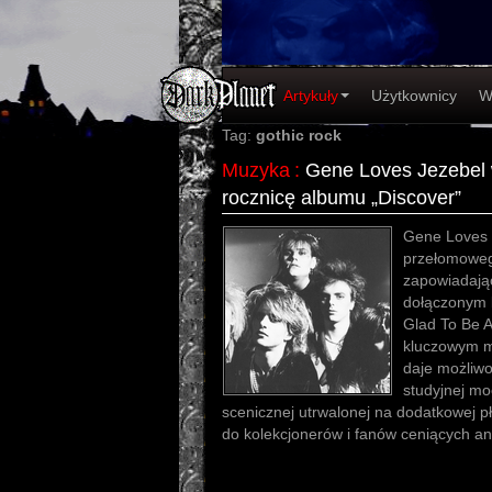
Artykuły
Użytkownicy
W
Tag:
gothic rock
Muzyka
:
Gene Loves Jezebel 
rocznicę albumu „Discover”
Gene Loves J
przełomoweg
zapowiadają
dołączonym
Glad To Be 
kluczowym m
daje możliw
studyjnej moc
scenicznej utrwalonej na dodatkowej p
do kolekcjonerów i fanów ceniących a