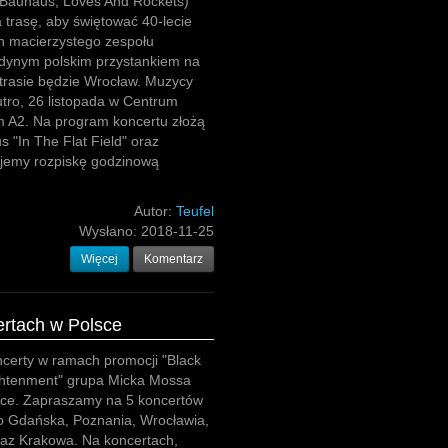
(Bauhaus, Loves And Rockets)
 trasę, aby świętować 40-lecie
h macierzystego zespołu
dynym polskim przystankiem na
 trasie będzie Wrocław. Muzycy
jutro, 26 listopada w Centrum
 A2. Na program koncertu złożą
s "In The Flat Field" oraz
ujemy rozpiskę godzinową
Autor:
Teufel
Wysłano:
2018-11-25
Więcej
Komentarz
ertach w Polsce
certy w ramach promocji "Black
ghtenment" grupa Micka Mossa
sce. Zapraszamy na 5 koncertów
o Gdańska, Poznania, Wrocławia,
az Krakowa. Na koncertach,