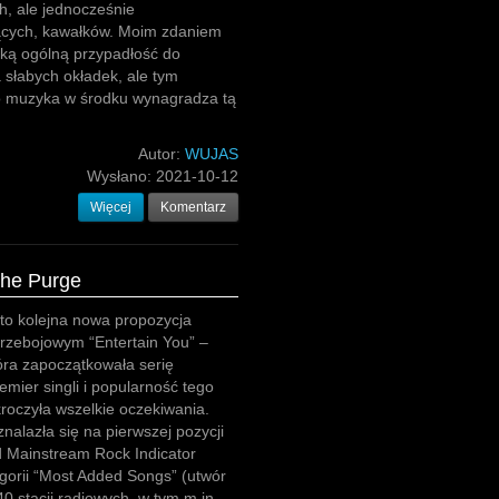
h, ale jednocześnie
ących, kawałków. Moim zdaniem
ką ogólną przypadłość do
słabych okładek, ale tym
bo muzyka w środku wynagradza tą
Autor:
WUJAS
Wysłano:
2021-10-12
Więcej
Komentarz
The Purge
to kolejna nowa propozycja
rzebojowym “Entertain You” –
óra zapoczątkowała serię
emier singli i popularność tego
roczyła wszelkie oczekiwania.
znalazła się na pierwszej pozycji
ard Mainstream Rock Indicator
gorii “Most Added Songs” (utwór
0 stacji radiowych, w tym m.in.