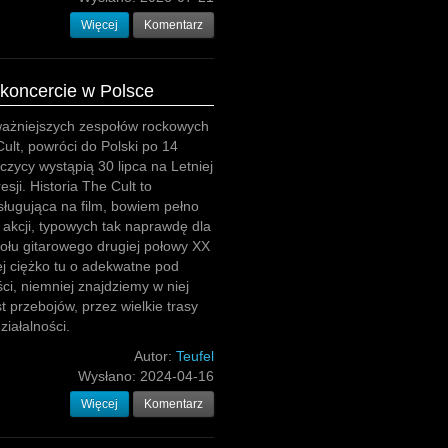
Więcej
Komentarz
 koncercie w Polsce
ważniejszych zespołów rockowych
Cult, powróci do Polski po 14
jczycy wystąpią 30 lipca na Letniej
sji. Historia The Cult to
ługująca na film, bowiem pełno
akcji, typowych tak naprawdę dla
ołu gitarowego drugiej połowy XX
j ciężko tu o adekwatne pod
ci, niemniej znajdziemy w niej
t przebojów, przez wielkie trasy
ziałalności.
Autor:
Teufel
Wysłano:
2024-04-16
Więcej
Komentarz