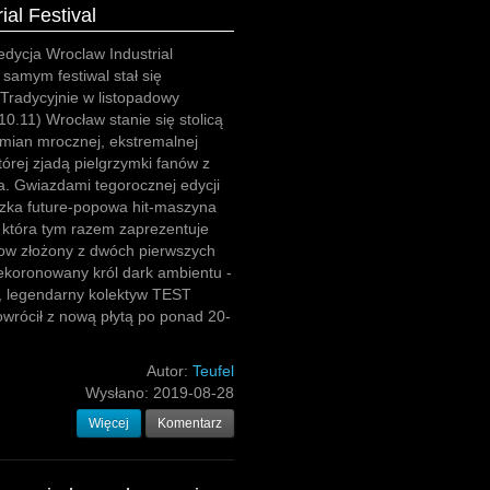
ial Festival
 edycja Wroclaw Industrial
 samym festiwal stał się
 Tradycyjnie w listopadowy
0.11) Wrocław stanie się stolicą
mian mrocznej, ekstremalnej
tórej zjadą pielgrzymki fanów z
a. Gwiazdami tegorocznej edycji
zka future-popowa hit-maszyna
tóra tym razem zaprezentuje
how złożony z dwóch pierwszych
ekoronowany król dark ambientu -
legendarny kolektyw TEST
wrócił z nową płytą po ponad 20-
Autor:
Teufel
Wysłano:
2019-08-28
Więcej
Komentarz