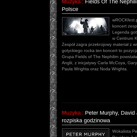
Muzyka
:
Fields Of The Nephil
Polsce
wROCKfest.p
koncert zesp
Legenda goty
w Centrum K
Zespół zagra przekrojowy materiał z ws
gotyckiego rocka ten koncert to pozyc
Grupa Fields of The Nephilim powstał
Anglii, z inicjatywy Carla McCoya, Gary
Paula Wrighta oraz Noda Wrighta.
Muzyka
:
Peter Murphy, David 
rozpiska godzinowa
Wokalista Pe