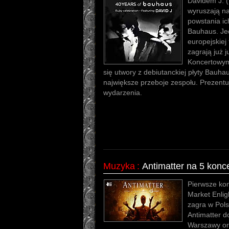
Davidem J. 
wyruszają na
powstania ic
Bauhaus. Je
europejskiej
zagrają już 
Koncertowym
się utwory z debiutanckiej płyty Bauhau
największe przeboje zespołu. Prezent
wydarzenia.
Muzyka
:
Antimatter na 5 konc
Pierwsze kon
Market Enli
zagra w Pol
Antimatter d
Warszawy or