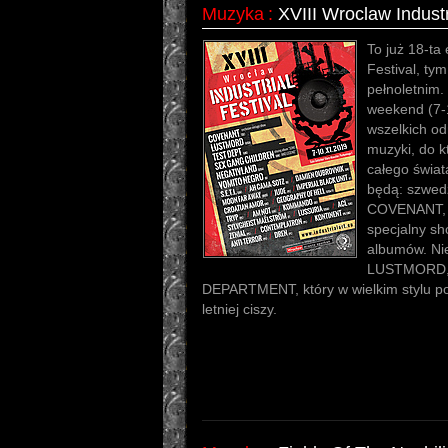
Muzyka
:
XVIII Wroclaw Industr
To już 18-ta
Festival, tym
pełnoletnim.
weekend (7-1
wszelkich od
muzyki, do k
całego świat
będą: szwed
COVENANT, k
specjalny s
albumów. Ni
LUSTMORD, 
DEPARTMENT, który w wielkim stylu po
letniej ciszy.