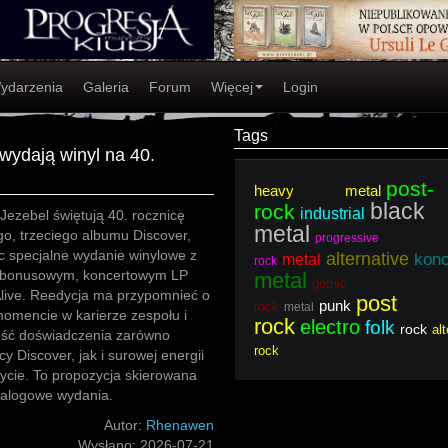
ydarzenia
Galeria
Forum
Więcej
Login
Tags
wydają winyl na 40.
post-
heavy metal
black
rock
industrial
ezebel świętują 40. rocznicę
metal
o, trzeciego albumu Discover,
progressive
c specjalne wydanie winylowe z
alternative
konc
metal
rock
 bonusowym, koncertowym LP
metal
gothic
Alive. Reedycja ma przypomnieć o
post
punk
rock
metal
omencie w karierze zespołu i
rock
electro
folk
rock
al
ość doświadczenia zarówno
rock
y Discover, jak i surowej energii
łycie. To propozycja skierowana
nalogowe wydania.
Autor:
Rhenawen
Wysłano:
2026-07-21