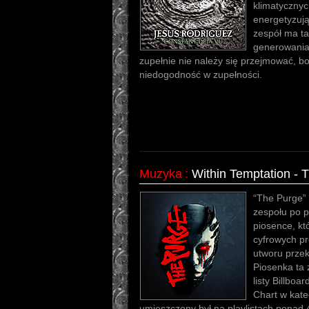
klimatycznyc
energetyzuj
zespół ma ta
generowania 
zupełnie nie należy się przejmować, 
niedogodność w zupełności.
Muzyka
:
Within Temptation - 
“The Purge” 
zespołu po p
piosence, kt
cyfrowych pr
utworu przek
Piosenka ta 
listy Billbo
Chart w kate
umieszczony był na playlistach ponad 4