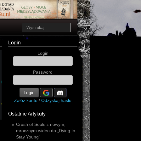
Login
Login
Password
gothic
blues
metal
jazz
ert
Login
Załóż konto
/
Odzyskaj hasło
ternative
Ostatnie Artykuły
Crush of Souls z nowym,
mrocznym wideo do „Dying to
Stay Young”