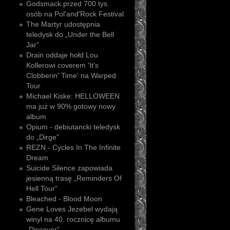
Godsmack przed 700 tys.
osób na Pol'and'Rock Festival
The Martyr udostępnia
teledysk do „Under the Bell
Jar”
Drain oddaje hołd Lou
Kollerowi coverem 'It's
Clobberin' Time' na Warped
Tour
Michael Kiske: HELLOWEEN
ma już w 90% gotowy nowy
album
Opium - debiutancki teledysk
do „Dirge”
REZN - Cycles In The Infinite
Dream
Suicide Silence zapowiada
jesienną trasę „Reminders Of
Hell Tour”
Bleached - Blood Moon
Gene Loves Jezebel wydają
winyl na 40. rocznicę albumu
„Discover”