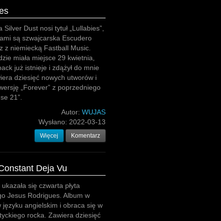
ies
 Silver Dust nosi tytuł „Lullabies”,
cami są szwajcarska Escudero
 z niemiecką Fastball Music.
zie miała miejsce 29 kwietnia,
ack już istnieje i zdążył do mnie
iera dziesięć nowych utworów i
 wersję „Forever” z poprzedniego
se 21”.
Autor:
WUJAS
Wysłano:
2022-03-13
Więcej
Komentarz
Constant Deja Vu
ukazała się czwarta płyta
go Jesus Rodrigues. Album w
w języku angielskim i obraca się w
tyckiego rocka. Zawiera dziesięć