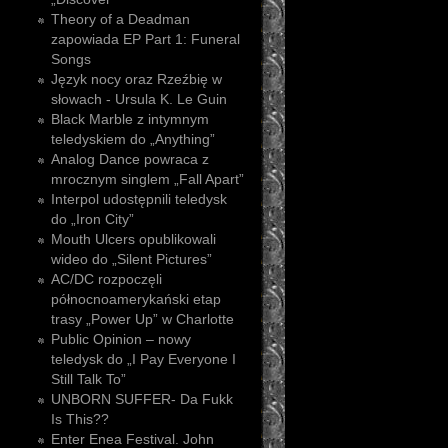
Theory of a Deadman
zapowiada EP Part 1: Funeral
Songs
Język nocy oraz Rzeźbię w
słowach - Ursula K. Le Guin
Black Marble z intymnym
teledyskiem do „Anything”
Analog Dance powraca z
mrocznym singlem „Fall Apart”
Interpol udostępnili teledysk
do „Iron City”
Mouth Ulcers opublikowali
wideo do „Silent Pictures”
AC/DC rozpoczęli
północnoamerykański etap
trasy „Power Up” w Charlotte
Public Opinion – nowy
teledysk do „I Pay Everyone I
Still Talk To”
UNBORN SUFFER- Da Fukk
Is This??
Enter Enea Festival. John