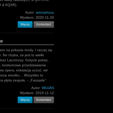
R & KQXR).
Autor:
amorphous
Wysłano:
2020-11-20
Więcej
Komentarz
de
łem na pokazie mody. I raczej się
 No chyba, że jest to wielki
kaz Lacrimosy. Gotycki pokaz,
, kostiumowe przedstawienie,
wa opera, eskalacja uczuć, wir
teoza smutku… Wszystko to
ma płyta zespołu - „Fassade”.
Autor:
WUJAS
Wysłano:
2019-11-12
Więcej
Komentarz