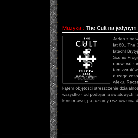
Muzyka
:
The Cult na jedynym
Jeden z naj
lat 80., The 
latach! Bryty
Scenie Progre
opowieść zas
tam zwrotów 
dużego zesp
wieku. Racze
kątem objętości streszczenie działalnoś
wszystko - od podbijania światowych lis
koncertowe, po rozłamy i wznowienia d