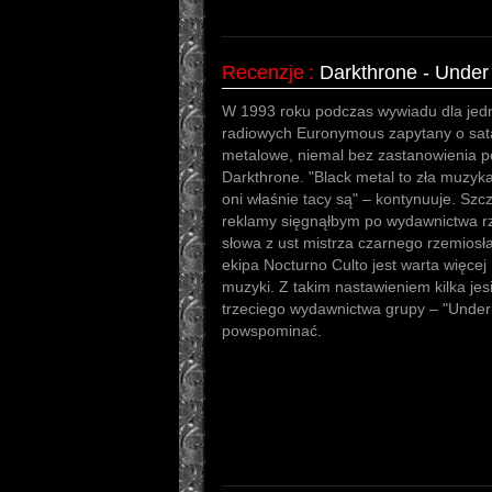
Recenzje
:
Darkthrone - Under
W 1993 roku podczas wywiadu dla jedn
radiowych Euronymous zapytany o sata
metalowe, niemal bez zastanowienia p
Darkthrone. "Black metal to zła muzyka
oni właśnie tacy są" – kontynuuje. Szc
reklamy sięgnąłbym po wydawnictwa rz
słowa z ust mistrza czarnego rzemiosł
ekipa Nocturno Culto jest warta więcej n
muzyki. Z takim nastawieniem kilka je
trzeciego wydawnictwa grupy – "Under
powspominać.