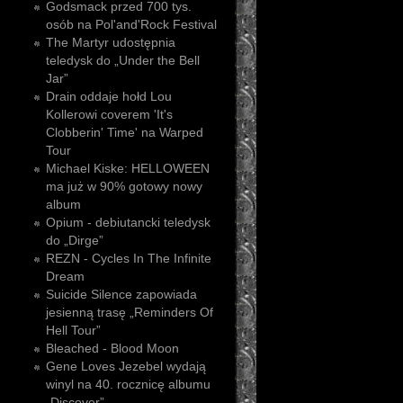
Godsmack przed 700 tys.
osób na Pol'and'Rock Festival
The Martyr udostępnia
teledysk do „Under the Bell
Jar”
Drain oddaje hołd Lou
Kollerowi coverem 'It's
Clobberin' Time' na Warped
Tour
Michael Kiske: HELLOWEEN
ma już w 90% gotowy nowy
album
Opium - debiutancki teledysk
do „Dirge”
REZN - Cycles In The Infinite
Dream
Suicide Silence zapowiada
jesienną trasę „Reminders Of
Hell Tour”
Bleached - Blood Moon
Gene Loves Jezebel wydają
winyl na 40. rocznicę albumu
„Discover”