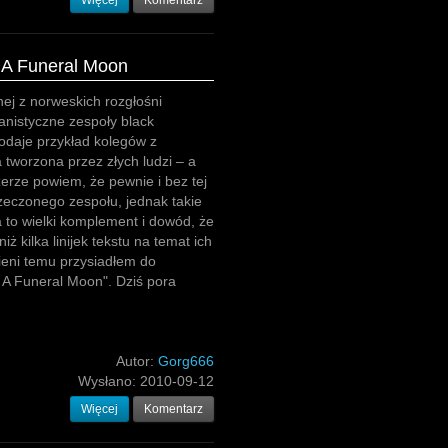
Więcej
Komentarz
 A Funeral Moon
ej z norweskich rozgłośni
nistyczne zespoły black
odaje przykład kolegów z
 tworzona przez złych ludzi – a
zerze powiem, że pewnie i bez tej
eczonego zespołu, jednak takie
a to wielki komplement i dowód, że
iż kilka linijek tekstu na temat ich
sieni temu przysiadłem do
 A Funeral Moon". Dziś pora
Autor:
Gorg666
Wysłano:
2010-09-12
Więcej
Komentarz