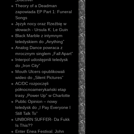
Theory of a Deadman
zapowiada EP Part 1: Funeral
Songs
Język nocy oraz Rzeźbię w
słowach - Ursula K. Le Guin
Black Marble z intymnym
teledyskiem do „Anything”
Analog Dance powraca z
mrocznym singlem „Fall Apart”
Interpol udostępnili teledysk
do „Iron City”
Mouth Ulcers opublikowali
wideo do „Silent Pictures”
AC/DC rozpoczęli
północnoamerykański etap
trasy „Power Up” w Charlotte
Public Opinion – nowy
teledysk do „I Pay Everyone I
Still Talk To”
UNBORN SUFFER- Da Fukk
Is This??
Enter Enea Festival. John