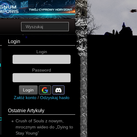
Login
Login
progressive
nic
rock'n'roll
progressive
Password
Login
Załóż konto
/
Odzyskaj hasło
Ostatnie Artykuły
phonic
Crush of Souls z nowym,
mrocznym wideo do „Dying to
Stay Young”