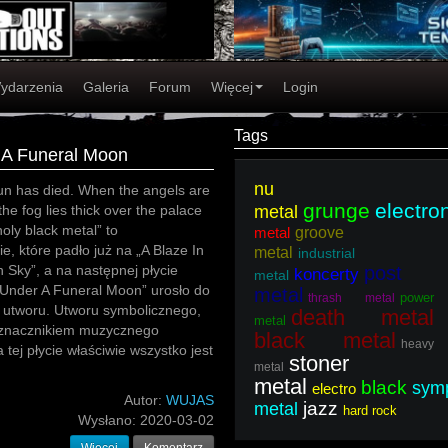
ydarzenia
Galeria
Forum
Więcej
Login
Tags
 A Funeral Moon
nu
un has died. When the angels are
grunge
electro
he fog lies thick over the palace
metal
oly black metal” to
metal
groove
e, które padło już na „A Blaze In
metal
industrial
 Sky”, a na następnej płycie
post
koncerty
metal
„Under A Funeral Moon” urosło do
metal
power
thrash metal
o utworu. Utworu symbolicznego,
death metal
metal
wyznacznikiem muzycznego
black metal
heavy
tej płycie właściwie wszystko jest
stoner
metal
metal
black
sym
electro
Autor:
WUJAS
jazz
metal
hard rock
Wysłano:
2020-03-02