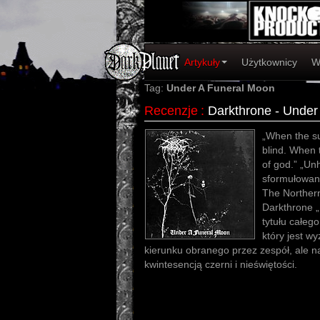
Artykuły
Użytkownicy
W
Tag:
Under A Funeral Moon
Recenzje
:
Darkthrone - Under
„When the s
blind. When t
of god.” „Unh
sformułowani
The Northern
Darkthrone 
tytułu całeg
który jest 
kierunku obranego przez zespół, ale na 
kwintesencją czerni i nieświętości.