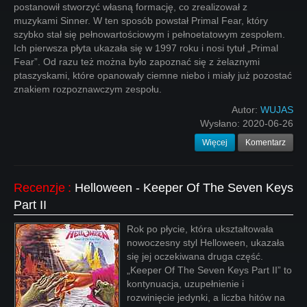
postanowił stworzyć własną formację, co zrealizował z
muzykami Sinner. W ten sposób powstał Primal Fear, który
szybko stał się pełnowartościowym i pełnoetatowym zespołem.
Ich pierwsza płyta ukazała się w 1997 roku i nosi tytuł „Primal
Fear”. Od razu też można było zapoznać się z żelaznymi
ptaszyskami, które opanowały ciemne niebo i miały już pozostać
znakiem rozpoznawczym zespołu.
Autor:
WUJAS
Wysłano:
2020-06-26
Więcej
Komentarz
Recenzje
:
Helloween - Keeper Of The Seven Keys
Part II
Rok po płycie, która ukształtowała
nowoczesny styl Helloween, ukazała
się jej oczekiwana druga część.
„Keeper Of The Seven Keys Part II” to
kontynuacja, uzupełnienie i
rozwinięcie jedynki, a liczba hitów na