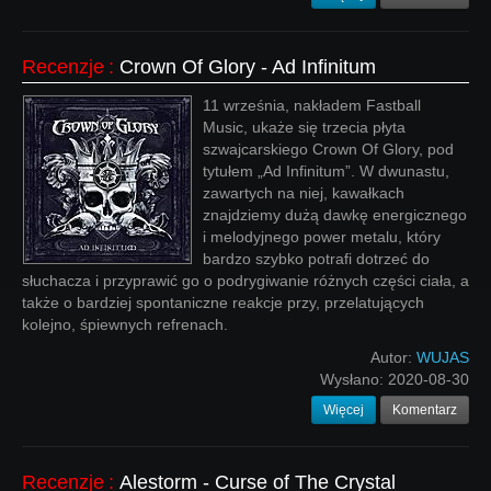
Recenzje
:
Crown Of Glory - Ad Infinitum
11 września, nakładem Fastball
Music, ukaże się trzecia płyta
szwajcarskiego Crown Of Glory, pod
tytułem „Ad Infinitum”. W dwunastu,
zawartych na niej, kawałkach
znajdziemy dużą dawkę energicznego
i melodyjnego power metalu, który
bardzo szybko potrafi dotrzeć do
słuchacza i przyprawić go o podrygiwanie różnych części ciała, a
także o bardziej spontaniczne reakcje przy, przelatujących
kolejno, śpiewnych refrenach.
Autor:
WUJAS
Wysłano:
2020-08-30
Więcej
Komentarz
Recenzje
:
Alestorm - Curse of The Crystal