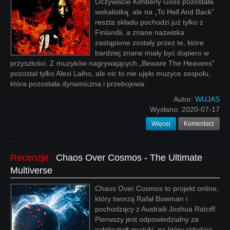
Oczywiście Kimberly Goss pozostała
wokalistką, ale na „To Hell And Back”
reszta składu pochodzi już tylko z
Finlandii, a znane nazwiska
zastąpione zostały przez te, które
bardziej znane miały być dopiero w
przyszłości. Z muzyków nagrywających „Beware The Heavens”
pozostał tylko Alexi Laiho, ale nic to nie ujęło muzyce zespołu,
która pozostała dynamiczna i przebojowa.
Autor:
WUJAS
Wysłano:
2020-07-17
Więcej
Komentarz
Recenzje
:
Chaos Over Cosmos - The Ultimate
Multiverse
Chaos Over Cosmos to projekt online,
który tworzą Rafał Bowman i
pochodzący z Australii Joshua Ratciff.
Pierwszy jest odpowiedzialny za
całokształt muzyki, na który składają