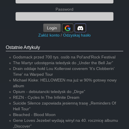
Password
Login
Załóż konto
/
Odzyskaj hasło
Ostatnie Artykuły
Godsmack przed 700 tys. osób na Pol'and'Rock Festival
The Martyr udostępnia teledysk do „Under the Bell Jar”
Drain oddaje hołd Lou Kollerowi coverem 'It's Clobberin'
Time' na Warped Tour
Michael Kiske: HELLOWEEN ma już w 90% gotowy nowy
album
Opium - debiutancki teledysk do „Dirge”
REZN - Cycles In The Infinite Dream
Suicide Silence zapowiada jesienną trasę „Reminders Of
Hell Tour”
Bleached - Blood Moon
Gene Loves Jezebel wydają winyl na 40. rocznicę albumu
„Discover”