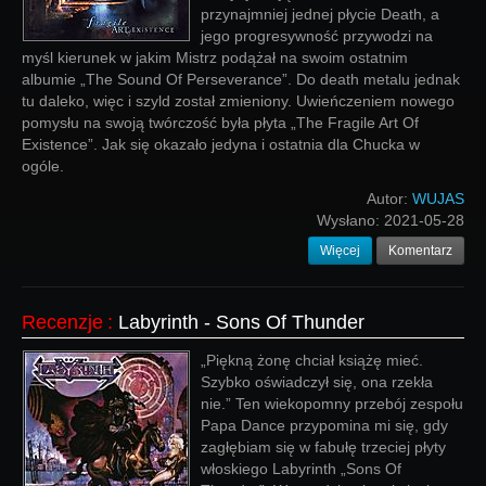
przynajmniej jednej płycie Death, a
jego progresywność przywodzi na
myśl kierunek w jakim Mistrz podążał na swoim ostatnim
albumie „The Sound Of Perseverance”. Do death metalu jednak
tu daleko, więc i szyld został zmieniony. Uwieńczeniem nowego
pomysłu na swoją twórczość była płyta „The Fragile Art Of
Existence”. Jak się okazało jedyna i ostatnia dla Chucka w
ogóle.
Autor:
WUJAS
Wysłano:
2021-05-28
Więcej
Komentarz
Recenzje
:
Labyrinth - Sons Of Thunder
„Piękną żonę chciał książę mieć.
Szybko oświadczył się, ona rzekła
nie.” Ten wiekopomny przebój zespołu
Papa Dance przypomina mi się, gdy
zagłębiam się w fabułę trzeciej płyty
włoskiego Labyrinth „Sons Of