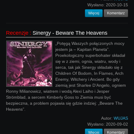
Wysłano:
2020-10-15
Więcej
Komentarz
Recenzje
:
Sinergy - Beware The Heavens
„Potęgą Waszych połączonych mocy
jestem ja – Kapitan Planeta”.
Proekologiczny superbohater składał
się w z ziemi, ognia, wiatru, wody i
serca, tak jak Sinergy składało się z
Children Of Bodom, In Flames, Arch
Enemy, Witchery i Ancient. Bo gdy
ziemią jest Sharlee D’Angelo, ogniem
Ronny Milianowicz, wiatrem i wodą Alexi Laiho i Jesper
Strömblad, a sercem Kimberly Goss to Ziemia musi być
bezpieczna, a problem pojawia się gdzie indziej: „Beware The
Heavens”.
Autor:
WUJAS
Wysłano:
2020-09-02
Więcej
Komentarz