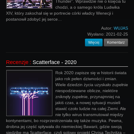
Thunder”. Wprawdzie nie o księcia tu
chodzi, a o samego króla Ludwika
XIV, który zakochał się w portrecie córki władcy Wenecji i
postanowił zdobyć jej serce…
Autor:
WUJAS
Wysłano:
2021-02-25
Więcej
Komentarz
Recenzje
:
Scatterface - 2020
Rok 2020 zapisze się w historii świata
jako rok pełen dziwności i zmian.
Wiele dziedzin życia uzyskało zupełnie
niespodziewane oblicze, niektóre
zniknęły zupełnie, przynajmniej na
jakiś czas, a nowej sytuacji musieli
stawić czoło ludzie na całej Ziemi. Ale
nie tylko wirus transmutował między
kontynentami, bo rozprzestrzeniała się także muzyka. Pewna,
drobna jej część spływała do niemieckiej Bawarii, gdzie swoją
siedzibę ma Scatterface, czyli solowy projekt Chrisa Techritza –