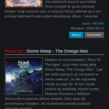
niej zawartych jeszcze ją przebija.
Komu przypał do gustu pierwszy
Keeper mógł zacierać ręce, a wszyscy którzy zetknęli się z tym
później traktowali to jako jeden dwupłytowy album. I słusznie.
Autor:
WUJAS
Wysłano:
2020-06-21
Więcej
Komentarz
Recenzje
:
Divine Weep - The Omega Man
Dopiero co recenzowałem „Tears Of
The Ages”, a już mam nową płytę
Divine Weep „The Omega Man”. I jak
tak sobie patrzę to aż nie jestem w
stanie uwierzyć, że tak naprawdę
minęło już pięć lat. W tym czasie
zmienił się wokalista, którym został
Mateusz Drzewicz z Hellhaim.
Wzmocniło to jeszcze oblicze zespołu, który para się
power/heavy metalem, ale momentami potrafi przyłożyć
znacznie mocniej.