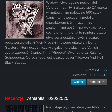
Wydawnictwo będzie nosiło tytuł
"Altered Insanity" i ukaże się 27 marca
w limitowanym nakładzie 500 sztuk.
Vanish to nowoczesny metal z
charakterem i, tym razem, ze
znakomitymi gośćmi na wokalu. To co
cechuje ten materiał to reinterpretacja
utworów z ostatniej płyty z udziałem
rockowej wokalistki Alicji Mroczki i nowego gitarzysty Bena
Galstera, który uczestniczy w ciężkich growlach, ale Vanish
zdołał zaprosić również Tima "Rippera" Owensa oraz Ralpha
Scheepersa. Oprócz tego jest jeszcze cover "Heaven And Hell"
Black Sabbath.
Autor:
WUJAS
Wysłano:
2020-03-07
Więcej
Komentarz
Recenzje
:
Athlantis - 02022020
Nie ustaje płytowa ofensywa Athlantis.