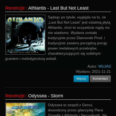
Recenzje
:
Athlantis - Last But Not Least
Sądząc po tytule, wygląda na to, że
„Last But Not Least” jest ostatnią płytą
Athlantis, choć to oczywiście nigdy nic
nie wiadomo. Wydana została
tradycyjnie przez Diamonds Prod. i
tradycyjnie zawiera porządną porcję
power metalowych przebojów,
charakteryzujących się solidnym
graniem i melodyjnością wokali.
Autor:
WUJAS
Wysłano:
2021-11-21
Więcej
Komentarz
Recenzje
:
Odyssea - Storm
Odyssea to zespół z Genui,
dowodzony przez gitarzystę Piera
Gonellę z Athlantis i Necrodeath. Na