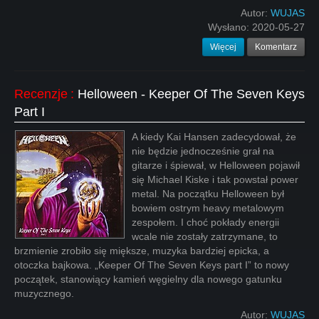
Autor:
WUJAS
Wysłano:
2020-05-27
Więcej
Komentarz
Recenzje
:
Helloween - Keeper Of The Seven Keys
Part I
A kiedy Kai Hansen zadecydował, że
nie będzie jednocześnie grał na
gitarze i śpiewał, w Helloween pojawił
się Michael Kiske i tak powstał power
metal. Na początku Helloween był
bowiem ostrym heavy metalowym
zespołem. I choć pokłady energii
wcale nie zostały zatrzymane, to
brzmienie zrobiło się miększe, muzyka bardziej epicka, a
otoczka bajkowa. „Keeper Of The Seven Keys part I” to nowy
początek, stanowiący kamień węgielny dla nowego gatunku
muzycznego.
Autor:
WUJAS