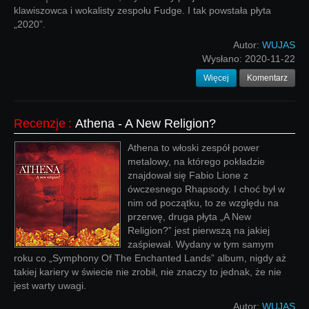
klawiszowca i wokalisty zespołu Fudge. I tak powstała płyta
„2020”.
Autor:
WUJAS
Wysłano:
2020-11-22
Więcej
Komentarz
Recenzje
:
Athena - A New Religion?
Athena to włoski zespół power
metalowy, na którego pokładzie
znajdował się Fabio Lione z
ówczesnego Rhapsody. I choć był w
nim od początku, to ze względu na
przerwę, druga płyta „A New
Religion?” jest pierwszą na jakiej
zaśpiewał. Wydany w tym samym
roku co „Symphony Of The Enchanted Lands” album, nigdy aż
takiej kariery w świecie nie zrobił, nie znaczy to jednak, że nie
jest warty uwagi.
Autor:
WUJAS