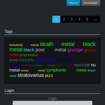
Więcej
Komentarz
1
2
3
4
5
→
Tags
death metal black
industrial metal
metal
grunge
post metal
black
groove
metal
progressive
stoner
electronic
koncerty
metal
metal
nu
electro
rock'n'roll
power metal
hard rock
metal
symphonic metal
heavy metal
thrash
stratovarius
jazz
metal
Login
Login