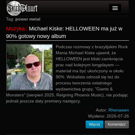
Artykuły
Tag:
power metal
Muzyka
:
Michael Kiske: HELLOWEEN ma już w
Użytkownicy
90% gotowy nowy album
Wydarzenia
Podczas rozmowy z brazylijskim Rock
Mania Michael Kiske ujawnił, że
Galeria
HELLOWEEN jest bliski zamknięcia
prac nad kolejnym longplayem —
Forum
materiał ma być ukończony w około
90%. Wokalista odnosił się też do
Więcej
procesu tworzenia ostatniego
wydawnictwa grupy, "Giants &
Login
Monsters" (sierpień 2025, Reigning Phoenix Music), nie podając
jednak jeszcze daty premiery następcy.
Autor:
Rhenawen
Wysłano:
2026-07-26
Więcej
Komentarz