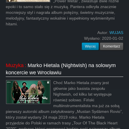
„Power Metal”, zwiastuje dwie różne
epoki i to samo stało się z muzyką. Pantera odkryła znacznie
mocniejszy styl i nagrała album potężny, świetny muzycznie,
melodyjny, fantastyczny wokalnie i wypełniony wyśmienitymi
hitami.
Autor:
WUJAS
Wysłano:
2020-01-02
Więcej
Komentarz
Muzyka
:
Marko Hietala (Nightwish) na solowym
koncercie we Wrocławiu
Choć Marko Hietala znany jest
głównie jako basista zespołu
Nightwish, od kilku lat występuje
również solowo. Fiński
multiinstrumentalista ma już za sobą
pierwszy autorski album zatytułowany „Mustan Sydämen Rovio”,
który został wydany 24 maja 2019 roku. Marko Hietala
przyjedzie do Polski w ramach trasy „Tour Of The Black Heart
2020”, podczas której promować będzie swój najnowszy album.