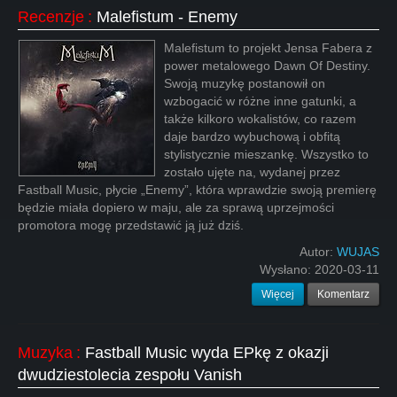
Recenzje
:
Malefistum - Enemy
Malefistum to projekt Jensa Fabera z
power metalowego Dawn Of Destiny.
Swoją muzykę postanowił on
wzbogacić w różne inne gatunki, a
także kilkoro wokalistów, co razem
daje bardzo wybuchową i obfitą
stylistycznie mieszankę. Wszystko to
zostało ujęte na, wydanej przez
Fastball Music, płycie „Enemy”, która wprawdzie swoją premierę
będzie miała dopiero w maju, ale za sprawą uprzejmości
promotora mogę przedstawić ją już dziś.
Autor:
WUJAS
Wysłano:
2020-03-11
Więcej
Komentarz
Muzyka
:
Fastball Music wyda EPkę z okazji
dwudziestolecia zespołu Vanish