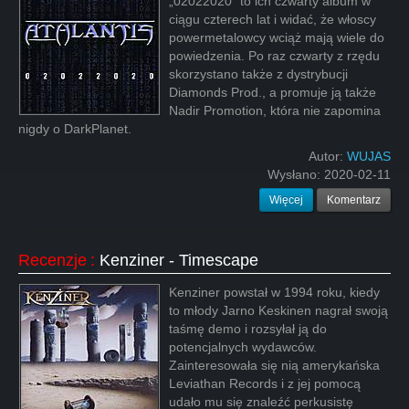
„02022020” to ich czwarty album w
ciągu czterech lat i widać, że włoscy
powermetalowcy wciąż mają wiele do
powiedzenia. Po raz czwarty z rzędu
skorzystano także z dystrybucji
Diamonds Prod., a promuje ją także
Nadir Promotion, która nie zapomina
nigdy o DarkPlanet.
Autor:
WUJAS
Wysłano:
2020-02-11
Więcej
Komentarz
Recenzje
:
Kenziner - Timescape
Kenziner powstał w 1994 roku, kiedy
to młody Jarno Keskinen nagrał swoją
taśmę demo i rozsyłał ją do
potencjalnych wydawców.
Zainteresowała się nią amerykańska
Leviathan Records i z jej pomocą
udało mu się znaleźć perkusistę