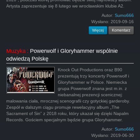
Artysta zaprezentuje się 8 lutego we wrocławskim klubie A2.
Autor:
Sumo666
Wysłano:
2019-09-16
Więcej
Komentarz
Muzyka
:
Powerwolf i Gloryhammer wspólnie
odwiedzą Polskę
Knock Out Productions oraz B90
prezentują trzy koncerty Powerwolf i
Gloryhammer w Polsce. Niemiecka
grupa Powerwolf znana jest m.in. z
niebanalnej prezencji scenicznej:
malowania ciała, mrocznej scenografii czy gotyckiej garderoby.
Zespół w dalszym ciągu promuje rewelacyjny album „The
Sacrament of Sin” z 2018 roku, który ukazał się dzięki Napalm
Records. Gościem specjalnym będzie grupa Gloryhammer.
Autor:
Sumo666
Wysłano:
2019-06-30