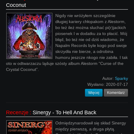
Coconut
Nigdy nie wróżyłem szczególnie
długiej kariery chłopakom z Alestorm,
bo też ileż można sluchać pi(r)jackich
piosenek I w dodatku za to płacić. Mój
błąd, bo też nie od dziś wiadomo, że
Napalm Records byle kogo pod swoje
skrzydła nie bierze, a odrobina
humoru jeszcze nkogo nie zabiła. I tak
oto w odtwarzaczu ląduje szósty album Alestorm “Curse of the
Crystal Coconut”.
Autor:
Sparky
Wysłano:
2020-07-17
Więcej
Komentarz
Recenzje
:
Sinergy - To Hell And Back
Odmiędzynarodowił się skład Sinergy
między pierwszą, a druga płytą.