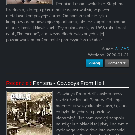
Dennisa Lesha i wokalistę Stephena
Fredricka, którego głos idealnie wpasował się w power
metalowe kompozycje Jarno. On sam został nie tylko
kompozytorem powstającego albumu, ale też zagrał na nim na
gitarze, basie i klawiszach. Płyta ukazała się w 1998 roku i nosi
tytuł „Timescape”, a o szczegółach związanych z jej
powstawaniem można sobie przeczytać w okładce.
Autor:
WUJAS
Wysłano:
2020-01-21
Więcej
Komentarz
Recenzje
:
Pantera - Cowboys From Hell
„Cowboys From Hell” otwiera nowy
rozdział w historii Pantery. Od tego
moementu wszystko się zaczęło, a to
co było dotychczas poszło w
niepamięć. Już sam wygląd zespołu
na zdjęciu z okładki tej płyty i na tym z
wydanego ledwie dwa lata wcześniej