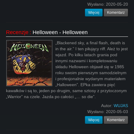
Wysłano:
2020-05-20
Więcej
Komentarz
Recenzje
:
Helloween - Helloween
„Blackened sky, a final flash, death is
in the air.” I ten piłujący riff. Ależ to jest
wjazd. Po kilku latach grania pod
innymi nazwami i kompletowaniu
składu Helloween objawił się w 1985
roku swoim pierwszym samodzielnym
i profesjonalnie wydanym materiałem
„Halloween”. EPka zawiera pięć
kawałków i są to, jeden po drugim, same sztosy z przytoczonym
„Warrior” na czele. Jazda po całości „… so die”.
Autor:
WUJAS
Wysłano:
2020-05-03
Więcej
Komentarz