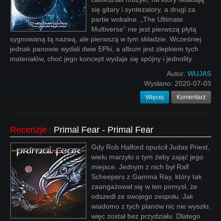
się gitary i syntezatory, a drugi za
partie wokalne. „The Ultimate
Multiverse” nie jest pierwszą płytą
sygnowaną tą nazwą, ale pierwszą w tym składzie. Wcześniej
jednak panowie wydali dwie EPki, a album jest zlepkiem tych
materiałów, choć jego koncept wydaje się spójny i jednolity.
Autor:
WUJAS
Wysłano:
2020-07-03
Więcej
Komentarz
Recenzje
:
Primal Fear - Primal Fear
Gdy Rob Halford opuścił Judas Priest,
wielu marzyło o tym żeby zająć jego
miejsce. Jednym z nich był Ralf
Scheepers z Gamma Ray, który tak
zaangażował się w ten pomysł, że
odszedł ze swojego zespołu. Jak
wiadomo z tych planów nic nie wyszło,
więc został bez przydziału. Dlatego