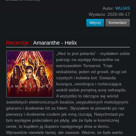
Autor:
WUJAS
Wysłano:
2020-06-17
Więcej
Komentarz
Recenzje
:
Amaranthe - Helix
„Ależ to jest petarda” - myślałem sobie
patrząc na występ Amaranthe na
warszawskim Torwarze. Troje
wokalistów, jeden od growli, drugi od
czystych i kobieta kot. Gwiazda
kusząca, uwodząca i roztaczająca
wokół siebie ponętną aurę seksapilu.
A wszystko to iskrzące się wśród
świetlistych elektronicznych beatów, uwypuklonych melodyjnymi
gitarami i dosłownie hit za hitem. Słyszałem te piosenki po raz
pierwszy i dosłownie czułem jak mną rzucają. Natychmiast po
tym występie poleciałem po płytę, ale że była w kosmicznej
cenie, to kupiłem ją dopiero następnego dnia w domu.
Wprawdzie niewiele taniej, ale zawsze. Ważne, że było warto.