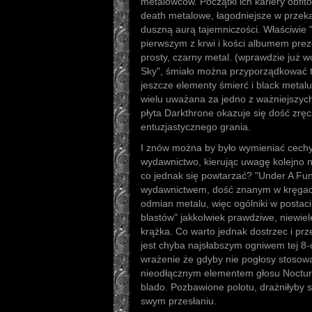
metalowców. Początki ich kariery obfi
death metalowe, łagodniejsze w przeka
duszną aurą tajemniczości. Właściwie 
pierwszym z krwi i kości albumem pre
prosty, czarny metal. (wprawdzie już w
Sky", śmiało można przyporządkować te
jeszcze elementy śmierć i black metalu
wielu uważana za jedno z ważniejszych
płyta Darkthrone okazuje się dość zrę
entuzjastycznego grania.
I znów można by było wymieniać cechy 
wydawnictwo, kierując uwagę kolejno na 
co jednak się powtarzać? "Under A Fu
wydawnictwem, dość znanym w kręgac
odmian metalu, więc ogólniki w postaci 
blastów" jakkolwiek prawdziwe, niewie
krążka. Co warto jednak dostrzec i prz
jest chyba najsłabszym ogniwem tej 8-
wrażenie że gdyby nie pogłosy stosow
nieodłącznym elementem głosu Nocturn
blado. Pozbawione polotu, drażniłyby 
swym przesłaniu.