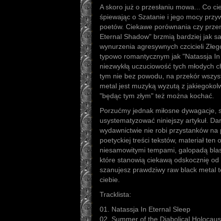
A skoro już o przesłaniu mowa... Co c
śpiewając o Szatanie i jego mocy prz
poetów. Ciekawe porównania czy przen
Eternal Shadow" brzmią bardziej jak sa
wynurzenia agresywnych czcicieli Złeg
typowo romantycznym jak "Natassja In 
niezwykłą uczuciowość tych młodych 
tym nie bez powodu, na przekór wszyst
metal jest muzyką wyzutą z jakiegokolw
"będąc tym złym" też można kochać.
Porzućmy jednak miłosne dywagacje, 
usystematyzować niniejszy artykuł. Da
wydawnictwie nie robi przystanków n
poetyckiej treści tekstów, materiał ten
niesamowitymi tempami, galopadą blast
które stanowią ciekawą odskocznię od r
szanujesz prawdziwy raw black metal t
ciebie.
Tracklista:
01. Natassja In Eternal Sleep
02. Summer of the Diabolical Holocaus