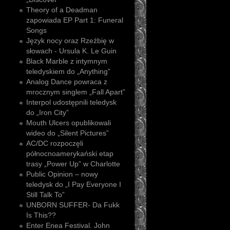
Theory of a Deadman
zapowiada EP Part 1: Funeral
Songs
Język nocy oraz Rzeźbię w
słowach - Ursula K. Le Guin
Black Marble z intymnym
teledyskiem do „Anything”
Analog Dance powraca z
mrocznym singlem „Fall Apart”
Interpol udostępnili teledysk
do „Iron City”
Mouth Ulcers opublikowali
wideo do „Silent Pictures”
AC/DC rozpoczęli
północnoamerykański etap
trasy „Power Up” w Charlotte
Public Opinion – nowy
teledysk do „I Pay Everyone I
Still Talk To”
UNBORN SUFFER- Da Fukk
Is This??
Enter Enea Festival. John