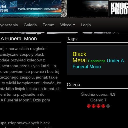
ydarzenia
Galeria
Forum
Więcej
Login
 A Funeral Moon
Tags
ej z norweskich rozgłośni
Black
nistyczne zespoły black
Metal
odaje przykład kolegów z
Under A
Darkthrone
 tworzona przez złych ludzi – a
Funeral Moon
zerze powiem, że pewnie i bez tej
eczonego zespołu, jednak takie
a to wielki komplement i dowód, że
Ocena
iż kilka linijek tekstu na temat ich
sieni temu przysiadłem do
Średnia ocena:
4.9
 A Funeral Moon". Dziś pora
Oceny:
7
 grupa zdeprawowanych black