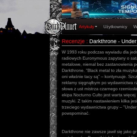
Artykuły
Użytkownicy
W
Recenzje
:
Darkthrone - Under
W 1993 roku podczas wywiadu dla jedn
radiowych Euronymous zapytany o sata
metalowe, niemal bez zastanowienia p
Darkthrone. "Black metal to zła muzyka
oni właśnie tacy są" – kontynuuje. Szc
reklamy sięgnąłbym po wydawnictwa rz
słowa z ust mistrza czarnego rzemiosł
ekipa Nocturno Culto jest warta więcej n
muzyki. Z takim nastawieniem kilka je
trzeciego wydawnictwa grupy – "Under
powspominać.
Darkthrone nie zawsze jawił się jako