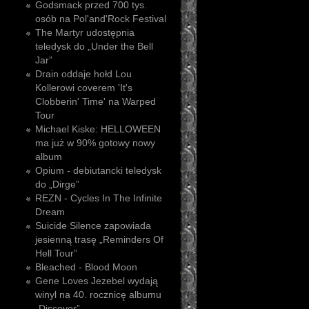
Godsmack przed 700 tys.
osób na Pol'and'Rock Festival
The Martyr udostępnia
teledysk do „Under the Bell
Jar”
Drain oddaje hołd Lou
Kollerowi coverem 'It's
Clobberin' Time' na Warped
Tour
Michael Kiske: HELLOWEEN
ma już w 90% gotowy nowy
album
Opium - debiutancki teledysk
do „Dirge”
REZN - Cycles In The Infinite
Dream
Suicide Silence zapowiada
jesienną trasę „Reminders Of
Hell Tour”
Bleached - Blood Moon
Gene Loves Jezebel wydają
winyl na 40. rocznicę albumu
„Discover”