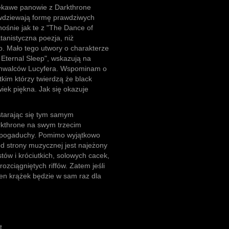
iekawe panowie z Darkthrone
ywdziewają formę prawdziwych
ośnie jak te z "The Dance of
tanistyczna poezja, niż
o. Mało tego utwory o charakterze
Eternal Sleep", wskazują na
chwalców Lucyfera. Wspominam o
kim którzy twierdzą że black
iek piękna. Jak się okazuje
starając się tym samym
rkthrone na swym trzecim
a pogaduchy. Pomimo wyjątkowo
 od strony muzycznej jest najeżony
ów i króciutkich, solowych cacek,
ozciągniętych riffów. Zatem jeśli
en krążek będzie w sam raz dla
t