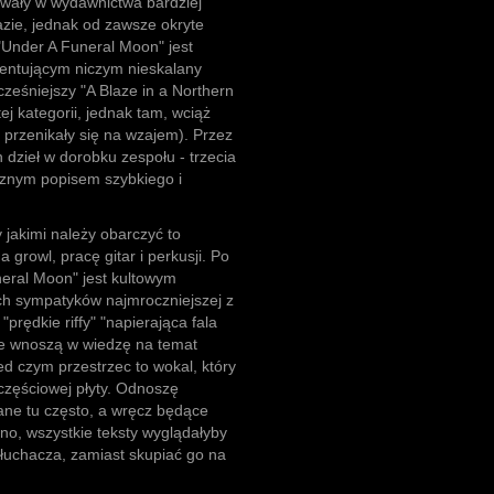
towały w wydawnictwa bardziej
zie, jednak od zawsze okryte
"Under A Funeral Moon" jest
zentującym niczym nieskalany
cześniejszy "A Blaze in a Northern
j kategorii, jednak tam, wciąż
 przenikały się na wzajem). Przez
 dzieł w dorobku zespołu - trzecia
cznym popisem szybkiego i
jakimi należy obarczyć to
growl, pracę gitar i perkusji. Po
neral Moon" jest kultowym
h sympatyków najmroczniejszej z
"prędkie riffy" "napierająca fala
le wnoszą w wiedzę na temat
ed czym przestrzec to wokal, który
częściowej płyty. Odnoszę
ane tu często, a wręcz będące
o, wszystkie teksty wyglądałyby
słuchacza, zamiast skupiać go na