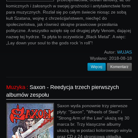
komicznych i żałosnych w swojej groźności i antytalenctwie form
para muzycznych. Rozlał się po całym świecie niosąc ze sobą
kult Szatana, wojnę z chrześcijaństwem, niechęć do
społeczeństwa, jak również skrajne prawicowe przesłania
polityczne. A wszystko wzięło się od drugiej płyty Venom, dającej
nazwę tej hydrze. Ta płyta to oczywiście „Black Metal”. A więc:
„Lay down your soul to the gods rock ‘n roll”!
Autor:
WUJAS
Wysłano:
2018-08-18
Więcej
Komentarz
Muzyka
:
Saxon - Reedycja trzech pierwszych
albumów zespołu
Saxon wyda ponownie trzy pierwsze
płyty: "Saxon", "Wheels of Steel" i
"Strong Arm of the Law" ukażą się 30
marca br. Trzy klasyczne albumy
ukażą się w postaci kolorowego winyla
oraz CD z 24 stronicową okładką.