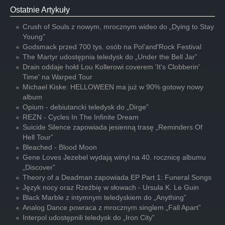
Ostatnie Artykuły
Crush of Souls z nowym, mrocznym wideo do „Dying to Stay
Young”
Godsmack przed 700 tys. osób na Pol'and'Rock Festival
The Martyr udostępnia teledysk do „Under the Bell Jar”
Drain oddaje hołd Lou Kollerowi coverem 'It's Clobberin'
Time' na Warped Tour
Michael Kiske: HELLOWEEN ma już w 90% gotowy nowy
album
Opium - debiutancki teledysk do „Dirge”
REZN - Cycles In The Infinite Dream
Suicide Silence zapowiada jesienną trasę „Reminders Of
Hell Tour”
Bleached - Blood Moon
Gene Loves Jezebel wydają winyl na 40. rocznicę albumu
„Discover”
Theory of a Deadman zapowiada EP Part 1: Funeral Songs
Język nocy oraz Rzeźbię w słowach - Ursula K. Le Guin
Black Marble z intymnym teledyskiem do „Anything”
Analog Dance powraca z mrocznym singlem „Fall Apart”
Interpol udostępnili teledysk do „Iron City”