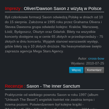
Imprezy
:
Oliver/Dawson Saxon z wizytą w Polsce
Byli członkowie formacji Saxon odwiedzą Polskę w dniach od 10
do 15 sierpnia. Założona w 1995 roku przez Grahama Olivera i
Stevea Dawsona grupa odwiedzi kolejno: Kraków, Warszawę,
Łódź, Bydgoszcz, Olsztyn oraz Gdańsk. Bilety na wszystkie
koncerty dostępne są w cenie 65 złotych w przedsprzedaży - 75
złotych w dniu koncertu. Wyjątek stanowi warszawski występ,
gdzie bilety są o 10 złotych droższe. Na heavymetalowe święto
zaprasza agencja Mega Stars Agency.
Autor:
cross-bow
Wysłano:
2010-07-25
Więcej
Komentarz
Recenzje
:
Saxon - The Inner Sanctum
Praktycznie od wielkiego powrotu Saxon w roku 1997 (album
"Unleash The Beast") angielski kwintet nie zwalnia tempa i
trzema poziom. Potwierdzeniem był kolejne krążki -