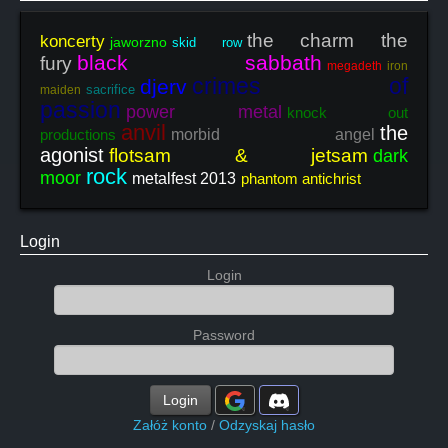
the charm the
koncerty
jaworzno
skid row
black sabbath
fury
megadeth
iron
crimes of
djerv
sacrifice
maiden
passion
power metal
knock out
anvil
the
productions
morbid angel
agonist
flotsam & jetsam
dark
rock
moor
metalfest 2013
phantom antichrist
Login
Login
Password
Login
Załóż konto
/
Odzyskaj hasło