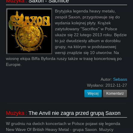
Muzyka
:
Saxon - Sacrifice
Brytyjska legenda heavy metalu,
zespół Saxon, przygotowuje się do
wydania kolejnej płyty. Krążek
zatytułowany "Sacrifice" w Polsce
ukaże się 22 lutego 2013 roku. Będzie
to już dwudziesty album w dorobku
grupy, na którym w podstawowej
wersji znajdzie się 10 utworów. Na
wiosnę ekipa Biffa Byforda ruszy także w trasę koncertową po
Europie.
Autor:
Sebass
Wysłano:
2012-11-27
Więcej
Komentarz
Muzyka
:
The Anvil nie zagra przed grupą Saxon
W grudniu na dwóch koncertach w Polsce pojawi się legenda
New Wave Of British Heavy Metal - grupa Saxon. Muzycy