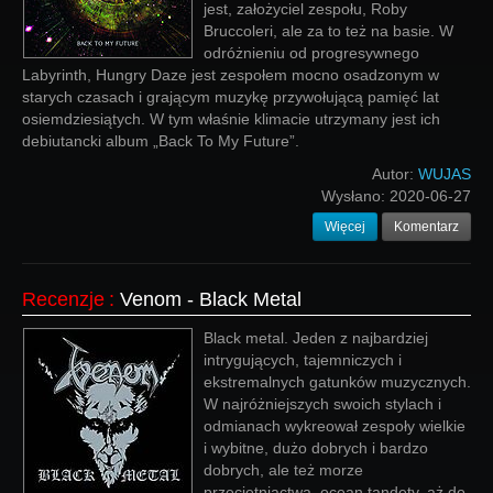
jest, założyciel zespołu, Roby
Bruccoleri, ale za to też na basie. W
odróżnieniu od progresywnego
Labyrinth, Hungry Daze jest zespołem mocno osadzonym w
starych czasach i grającym muzykę przywołującą pamięć lat
osiemdziesiątych. W tym właśnie klimacie utrzymany jest ich
debiutancki album „Back To My Future”.
Autor:
WUJAS
Wysłano:
2020-06-27
Więcej
Komentarz
Recenzje
:
Venom - Black Metal
Black metal. Jeden z najbardziej
intrygujących, tajemniczych i
ekstremalnych gatunków muzycznych.
W najróżniejszych swoich stylach i
odmianach wykreował zespoły wielkie
i wybitne, dużo dobrych i bardzo
dobrych, ale też morze
przeciętniactwa, ocean tandety, aż do