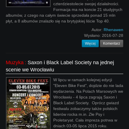
czterdziestolecie swojej działalności.
Formacja ma na koncie 21 studyjnych
albumów, z czego na całym świecie sprzedała ponad 15 mln
płyt, a 8 albumów znalazło się na brytyjskiej liście Top 40.
Autor:
Rhenawen
Wysłano:
2016-07-28
Więcej
Komentarz
Muzyka
:
Saxon i Black Label Society na jednej
scenie we Wrocławiu
W lipcu w ramach kolejnej edycji
"Eleven Bike Fest", dojdzie do nie lada
wydarzenia. Na Polach Marsowych we
Wrocławiu - 4 lipca zagrają Saxon i
Black Label Society. Oprócz gwiazd
festiwalu zobaczymy także polskich
liderów rocka m.in. Złe Psy i
Proletaryat. Cała impreza potrwa w
dniach 03-05 lipca 2015 roku.