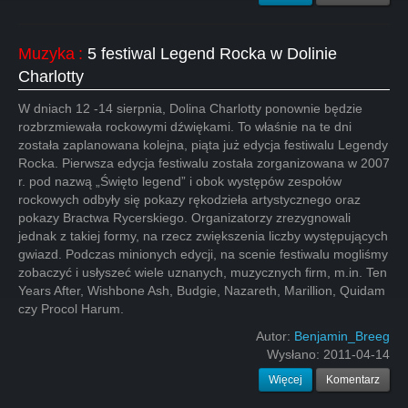
Muzyka
:
5 festiwal Legend Rocka w Dolinie
Charlotty
W dniach 12 -14 sierpnia, Dolina Charlotty ponownie będzie
rozbrzmiewała rockowymi dźwiękami. To właśnie na te dni
została zaplanowana kolejna, piąta już edycja festiwalu Legendy
Rocka. Pierwsza edycja festiwalu została zorganizowana w 2007
r. pod nazwą „Święto legend” i obok występów zespołów
rockowych odbyły się pokazy rękodzieła artystycznego oraz
pokazy Bractwa Rycerskiego. Organizatorzy zrezygnowali
jednak z takiej formy, na rzecz zwiększenia liczby występujących
gwiazd. Podczas minionych edycji, na scenie festiwalu mogliśmy
zobaczyć i usłyszeć wiele uznanych, muzycznych firm, m.in. Ten
Years After, Wishbone Ash, Budgie, Nazareth, Marillion, Quidam
czy Procol Harum.
Autor:
Benjamin_Breeg
Wysłano:
2011-04-14
Więcej
Komentarz