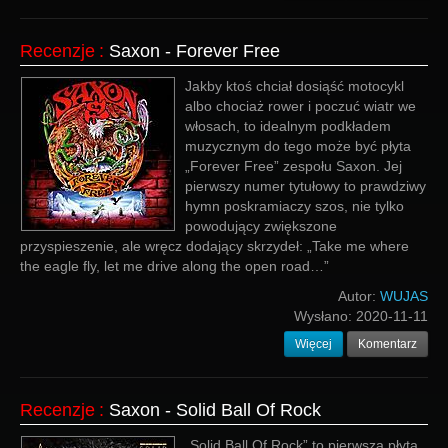
Recenzje
:
Saxon - Forever Free
Jakby ktoś chciał dosiąść motocykl
albo chociaż rower i poczuć wiatr we
włosach, to idealnym podkładem
muzycznym do tego może być płyta
„Forever Free” zespołu Saxon. Jej
pierwszy numer tytułowy to prawdziwy
hymn poskramiaczy szos, nie tylko
powodujący zwiększone
przyspieszenie, ale wręcz dodający skrzydeł: „Take me where
the eagle fly, let me drive along the open road…”
Autor:
WUJAS
Wysłano:
2020-11-11
Więcej
Komentarz
Recenzje
:
Saxon - Solid Ball Of Rock
„Solid Ball Of Rock” to pierwsza płyta