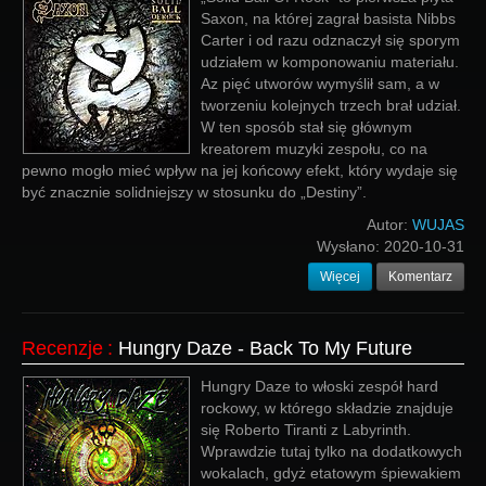
Saxon, na której zagrał basista Nibbs
Carter i od razu odznaczył się sporym
udziałem w komponowaniu materiału.
Az pięć utworów wymyślił sam, a w
tworzeniu kolejnych trzech brał udział.
W ten sposób stał się głównym
kreatorem muzyki zespołu, co na
pewno mogło mieć wpływ na jej końcowy efekt, który wydaje się
być znacznie solidniejszy w stosunku do „Destiny”.
Autor:
WUJAS
Wysłano:
2020-10-31
Więcej
Komentarz
Recenzje
:
Hungry Daze - Back To My Future
Hungry Daze to włoski zespół hard
rockowy, w którego składzie znajduje
się Roberto Tiranti z Labyrinth.
Wprawdzie tutaj tylko na dodatkowych
wokalach, gdyż etatowym śpiewakiem