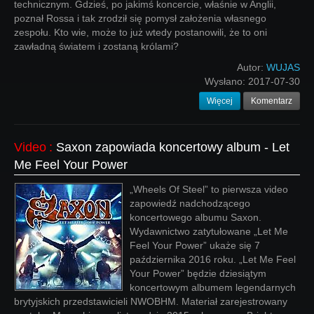
technicznym. Gdzieś, po jakimś koncercie, właśnie w Anglii,
poznał Rossa i tak zrodził się pomysł założenia własnego
zespołu. Kto wie, może to już wtedy postanowili, że to oni
zawładną światem i zostaną królami?
Autor:
WUJAS
Wysłano:
2017-07-30
Więcej
Komentarz
Video
:
Saxon zapowiada koncertowy album - Let
Me Feel Your Power
„Wheels Of Steel” to pierwsza video
zapowiedź nadchodzącego
koncertowego albumu Saxon.
Wydawnictwo zatytułowane „Let Me
Feel Your Power” ukaże się 7
października 2016 roku. „Let Me Feel
Your Power” będzie dziesiątym
koncertowym albumem legendarnych
brytyjskich przedstawicieli NWOBHM. Materiał zarejestrowany