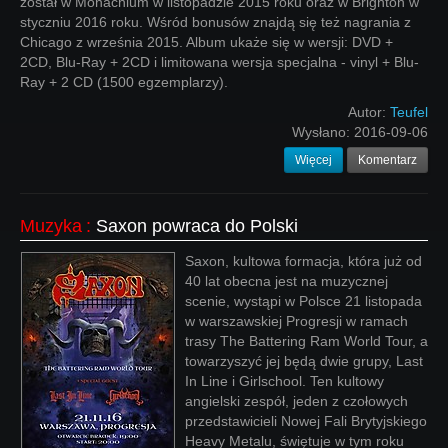
został w Monachium w listopadzie 2015 roku oraz w Brighton w
styczniu 2016 roku. Wśród bonusów znajdą się też nagrania z
Chicago z września 2015. Album ukaże się w wersji: DVD +
2CD, Blu-Ray + 2CD i limitowana wersja specjalna - vinyl + Blu-
Ray + 2 CD (1500 egzemplarzy).
Autor:
Teufel
Wysłano:
2016-09-06
Więcej
Komentarz
Muzyka
:
Saxon powraca do Polski
Saxon, kultowa formacja, która już od
40 lat obecna jest na muzycznej
scenie, wystąpi w Polsce 21 listopada
w warszawskiej Progresji w ramach
trasy The Battering Ram World Tour, a
towarzyszyć jej będą dwie grupy, Last
In Line i Girlschool. Ten kultowy
angielski zespół, jeden z czołowych
przedstawicieli Nowej Fali Brytyjskiego
Heavy Metalu, świętuje w tym roku