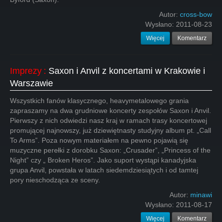
Autor:
cross-bow
Wysłano:
2011-08-23
Więcej
Komentarz
Imprezy
:
Saxon i Anvil z koncertami w Krakowie i
Warszawie
Wszystkich fanów klasycznego, heavymetalowego grania
zapraszamy na dwa grudniowe koncerty zespołów Saxon i Anvil.
Pierwszy z nich odwiedzi nasz kraj w ramach trasy koncertowej
promującej najnowszy, już dziewiętnasty studyjny album pt. „Call
To Arms”. Poza nowym materiałem na pewno pojawią się
muzyczne perełki z dorobku Saxon: „Crusader”, „Princess of the
Night” czy „ Broken Heros”. Jako suport wystąpi kanadyjska
grupa Anvil, powstała w latach siedemdziesiątych i od tamtej
pory nieschodząca ze sceny.
Autor:
minawi
Wysłano:
2011-08-17
Więcej
Komentarz