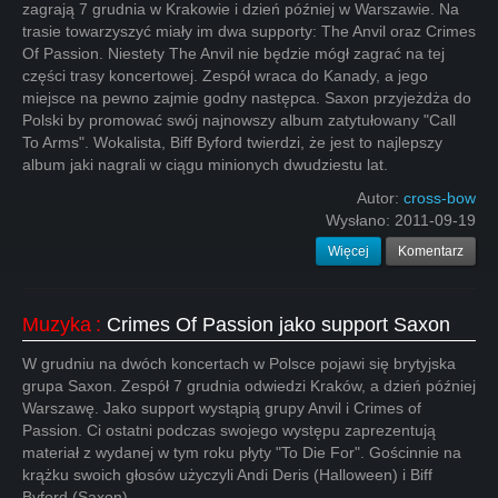
zagrają 7 grudnia w Krakowie i dzień później w Warszawie. Na
trasie towarzyszyć miały im dwa supporty: The Anvil oraz Crimes
Of Passion. Niestety The Anvil nie będzie mógł zagrać na tej
części trasy koncertowej. Zespół wraca do Kanady, a jego
miejsce na pewno zajmie godny następca. Saxon przyjeżdża do
Polski by promować swój najnowszy album zatytułowany "Call
To Arms". Wokalista, Biff Byford twierdzi, że jest to najlepszy
album jaki nagrali w ciągu minionych dwudziestu lat.
Autor:
cross-bow
Wysłano:
2011-09-19
Więcej
Komentarz
Muzyka
:
Crimes Of Passion jako support Saxon
W grudniu na dwóch koncertach w Polsce pojawi się brytyjska
grupa Saxon. Zespół 7 grudnia odwiedzi Kraków, a dzień później
Warszawę. Jako support wystąpią grupy Anvil i Crimes of
Passion. Ci ostatni podczas swojego występu zaprezentują
materiał z wydanej w tym roku płyty "To Die For". Gościnnie na
krążku swoich głosów użyczyli Andi Deris (Halloween) i Biff
Byford (Saxon).