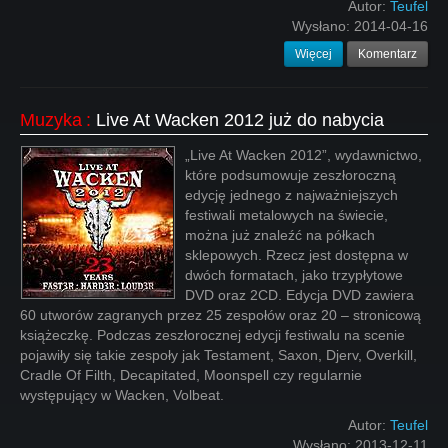
Autor:
Teufel
Wysłano:
2014-04-16
Więcej
Komentarz
Muzyka
:
Live At Wacken 2012 już do nabycia
„Live At Wacken 2012”, wydawnictwo,
które podsumowuje zeszłoroczną
edycję jednego z najważniejszych
festiwali metalowych na świecie,
można już znaleźć na półkach
sklepowych. Rzecz jest dostępna w
dwóch formatach, jako trzypłytowe
DVD oraz 2CD. Edycja DVD zawiera
60 utworów zagranych przez 25 zespołów oraz 20 – stronicową
książeczkę. Podczas zeszłorocznej edycji festiwalu na scenie
pojawiły się takie zespoły jak Testament, Saxon, Djerv, Overkill,
Cradle Of Filth, Decapitated, Moonspell czy regularnie
występujący w Wacken, Volbeat.
Autor:
Teufel
Wysłano:
2013-12-11