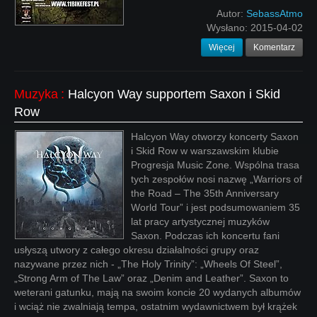
Autor:
SebassAtmo
Wysłano:
2015-04-02
Więcej
Komentarz
Muzyka
:
Halcyon Way supportem Saxon i Skid
Row
Halcyon Way otworzy koncerty Saxon
i Skid Row w warszawskim klubie
Progresja Music Zone. Wspólna trasa
tych zespołów nosi nazwę „Warriors of
the Road – The 35th Anniversary
World Tour” i jest podsumowaniem 35
lat pracy artystycznej muzyków
Saxon. Podczas ich koncertu fani
usłyszą utwory z całego okresu działalności grupy oraz
nazywane przez nich - „The Holy Trinity”: „Wheels Of Steel”,
„Strong Arm of The Law” oraz „Denim and Leather”. Saxon to
weterani gatunku, mają na swoim koncie 20 wydanych albumów
i wciąż nie zwalniają tempa, ostatnim wydawnictwem był krążek