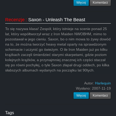
Więcej
Komentarz
Recenzje
:
Saxon - Unleash The Beast
To się nazywa klasa! Zespół, który istnieje na scenie ponad 25
lat, który współtworzył wraz z Iron Maiden NWOBHM, mimo to
pozostawał w jego cieniu. Saxon, bo o nim mowa to żywy dowód
na to, że można tworzyć heavy metal oparty na sprawdzonym
schemacie i uczynić go świeżym. O ile Iron Maiden już po kilku
krążkach zaczęli śmierdzieć starymi skarpetami, gdzie poziom
kolejnych krążków, a przynajmniej znacznej ich części staczał
się po równi pochyłej, o tyle Saxon złapał drugi oddech, po kilka
słabszych albumach wydanych na początku lat 90tych.
Autor:
Harlequin
Wysłano:
2007-11-19
Więcej
Komentarz
Tags