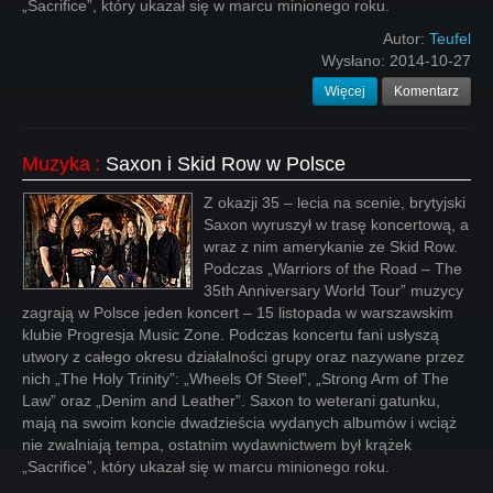
„Sacrifice”, który ukazał się w marcu minionego roku.
Autor:
Teufel
Wysłano:
2014-10-27
Więcej
Komentarz
Muzyka
:
Saxon i Skid Row w Polsce
Z okazji 35 – lecia na scenie, brytyjski
Saxon wyruszył w trasę koncertową, a
wraz z nim amerykanie ze Skid Row.
Podczas „Warriors of the Road – The
35th Anniversary World Tour” muzycy
zagrają w Polsce jeden koncert – 15 listopada w warszawskim
klubie Progresja Music Zone. Podczas koncertu fani usłyszą
utwory z całego okresu działalności grupy oraz nazywane przez
nich „The Holy Trinity”: „Wheels Of Steel”, „Strong Arm of The
Law” oraz „Denim and Leather”. Saxon to weterani gatunku,
mają na swoim koncie dwadzieścia wydanych albumów i wciąż
nie zwalniają tempa, ostatnim wydawnictwem był krążek
„Sacrifice”, który ukazał się w marcu minionego roku.