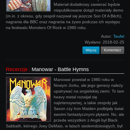
Materiał dodatkowy zawierać będzie
niepublikowane dotąd materiały demo
(m.in. z okresu, gdy zespół nazywał się jeszcze Son Of A Bitch),
nagrania dla BBC oraz nagrania na żywo podczas ich występu
na festiwalu Monsters Of Rock w 1980 roku.
Autor:
Teufel
Wysłano:
2018-02-25
Więcej
Komentarz
Recenzje
:
Manowar - Battle Hymns
Manowar powstał w 1980 roku w
Nowym Jorku, ale jego genezy należy
upatrywać na angielskiej ziemi. To tam
heavy metal rozwijał się
najintensywniej, a takie zespoły jak
Saxon czy Iron Maiden podbijały świat
swoimi fantastycznymi płytami. No, ale
przede wszystkim z Anglii był Black
Sabbath, którego Joey DeMaio, w latach siedemdziesiątych, był