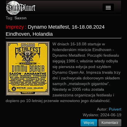
Artykuły
Tag:
Saxon
Imprezy
:
Dynamo Metalfest, 16-18.08.2024
Użytkownicy
Eindhoven, Holandia
Wydarzenia
W dniach 16-18.08 startuje w
holenderskim mieście Eindhoven -
Galeria
Dynamo Metalfest. Początki festiwalu
sięgają 1986 r, właśnie wtedy odbyła
Forum
się pierwsza edycja pod szyldem
Dynamo Open Air. Impreza trwała trzy
Więcej
dni i zachwycała doborowym składem
samych „metalowych gigantów”.
Login
Niestety w 2005 roku została
zawieszona organizacja festiwalu i
dopiero po 10-letniej przerwie wznowiono jego działalność.
Autor:
Puivert
Wysłano:
2024-06-19
Więcej
Komentarz