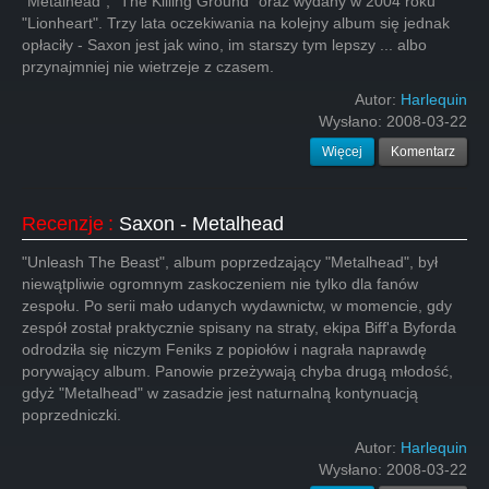
"Metalhead", "The Killing Ground" oraz wydany w 2004 roku
"Lionheart". Trzy lata oczekiwania na kolejny album się jednak
opłaciły - Saxon jest jak wino, im starszy tym lepszy ... albo
przynajmniej nie wietrzeje z czasem.
Autor:
Harlequin
Wysłano:
2008-03-22
Więcej
Komentarz
Recenzje
:
Saxon - Metalhead
"Unleash The Beast", album poprzedzający "Metalhead", był
niewątpliwie ogromnym zaskoczeniem nie tylko dla fanów
zespołu. Po serii mało udanych wydawnictw, w momencie, gdy
zespół został praktycznie spisany na straty, ekipa Biff'a Byforda
odrodziła się niczym Feniks z popiołów i nagrała naprawdę
porywający album. Panowie przeżywają chyba drugą młodość,
gdyż "Metalhead" w zasadzie jest naturnalną kontynuacją
poprzedniczki.
Autor:
Harlequin
Wysłano:
2008-03-22