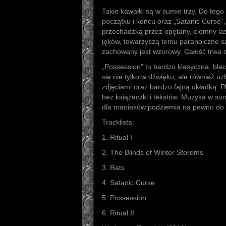
Takie kawałki są w sumie trzy. Do teg
początku i końcu oraz „Satanic Curse”,
przechadzką przez opętany, ciemny la
jęków, towarzyszą temu paranoiczne sz
zachowany jest wzorowy. Całość trwa 
„Possession” to bardzo klasyczna, bla
się nie tylko w dźwięku, ale również 
zdjęciami oraz bardzo fajną okładką. P
bez książeczki i tekstów. Muzyka w sum
dla maniaków podziemia na pewno do p
Tracklista:
1. Ritual I
2. The Blinds of Winter Storems
3. Rats
4. Satanic Curse
5. Possession
6. Ritual II