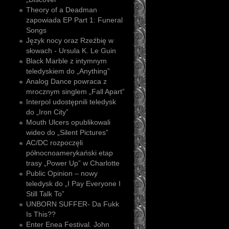
Theory of a Deadman
zapowiada EP Part 1: Funeral
Songs
Język nocy oraz Rzeźbię w
słowach - Ursula K. Le Guin
Black Marble z intymnym
teledyskiem do „Anything”
Analog Dance powraca z
mrocznym singlem „Fall Apart”
Interpol udostępnili teledysk
do „Iron City”
Mouth Ulcers opublikowali
wideo do „Silent Pictures”
AC/DC rozpoczęli
północnoamerykański etap
trasy „Power Up” w Charlotte
Public Opinion – nowy
teledysk do „I Pay Everyone I
Still Talk To”
UNBORN SUFFER- Da Fukk
Is This??
Enter Enea Festival. John