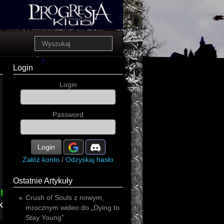
Login
Login
Password
Login
Załóż konto
/
Odzyskaj hasło
Ostatnie Artykuły
nic
Crush of Souls z nowym,
koncerty
industrial
mrocznym wideo do „Dying to
Stay Young”