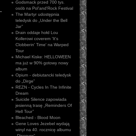
Godsmack przed 700 tys.
osób na Pol'and'Rock Festival
The Martyr udostępnia
teledysk do „Under the Bell
Jar”
Drain oddaje hołd Lou
Kollerowi coverem 'It's
Clobberin' Time' na Warped
Tour
Michael Kiske: HELLOWEEN
ma już w 90% gotowy nowy
album
Opium - debiutancki teledysk
do „Dirge”
REZN - Cycles In The Infinite
Dream
Suicide Silence zapowiada
jesienną trasę „Reminders Of
Hell Tour”
Bleached - Blood Moon
Gene Loves Jezebel wydają
winyl na 40. rocznicę albumu
„Discover”