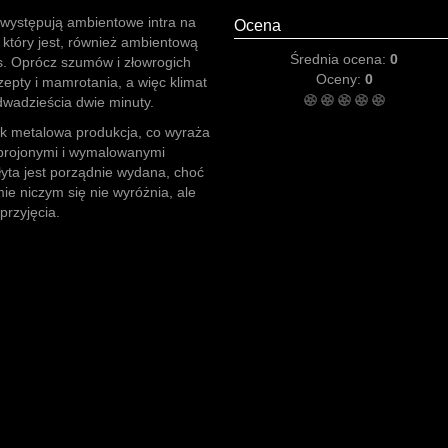
o występują ambientowe intra na
Ocena
 który jest, również ambientową
Średnia ocena:
0
s. Oprócz szumów i złowrogich
Oceny:
0
epty i mamrotania, a więc klimat
dwadzieścia dwie minuty.
ck metalowa produkcja, co wyraża
uzbrojonymi i wymalowanymi
łyta jest porządnie wydana, choć
ie niczym się nie wyróżnia, ale
rzyjęcia.