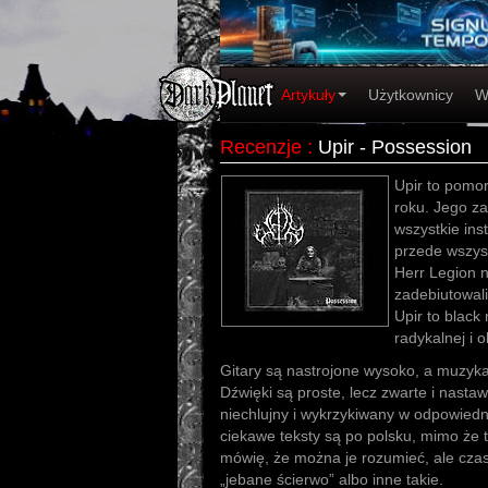
Artykuły
Użytkownicy
W
Recenzje
:
Upir - Possession
Upir to pomor
roku. Jego za
wszystkie ins
przede wszyst
Herr Legion 
zadebiutowal
Upir to black
radykalnej i 
Gitary są nastrojone wysoko, a muzyka 
Dźwięki są proste, lecz zwarte i nastaw
niechlujny i wykrzykiwany w odpowied
ciekawe teksty są po polsku, mimo że t
mówię, że można je rozumieć, ale czas
„jebane ścierwo” albo inne takie.