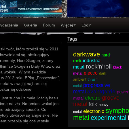
ydarzenia
Galeria
Forum
Więcej
Login
Tags
ski twór, który zrodził się w 2011
darkwave
łożycielami są, obsługujący
hard
trumenty, Herr Skogen, znany
rock
industrial
rock'n'roll
kim ze Skogen i Biały Witeź oraz
metal
black
na wokalu. W tym składzie
electro
metal
dark
i w 2012 roku EPką „Possession”.
ambient
thrash
 metal w swojej najbardziej
progressive
metal
obskurnej odsłonie.
avantgarde
metal
power
groove
electro
jest sucha i z małą ilością basu.
metal
metal
folk
ione na zło. Natomiast wokal jest
heavy
sympho
nio odrażający sposób. Co
electronic
metal
ytuły utworów są angielskie. Nie
metal
experimental
em przebija się coś w stylu