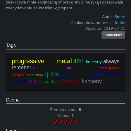
zaskoczyła mnie spójnością choreografii z muzyką i oczarowała
zdecydowanie za krótkim występem.
Autor:
Samir
Zaakceptowane przez:
Teufel
Wysłano:
2019-07-21
Komentarz
Tags
progressive metal
40:1
always
koncerty
remeber
pagan
sun no more
qube
doom
prog metal
records
metafiction
metal
dianoya
koncerty
music
you dont
Ocena
Średnia ocena:
5
Oceny:
1
Login