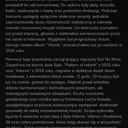
prowadził do sali koncertowej. Do wyboru były płyty, koszulki,
kubki, opakowania z kawą oraz przeróżne drobiazgi. Podczas
koncertu wystąpiły wyłącznie stołeczne zespoły, jednakże
zaprezentowały dużą różnorodność stylistyczną w zakresie
szeroko rozumianej muzyki rockowej. Ich twórczość poznałem
tuż przed imprezą, głównie z materiałów zamieszczonych przez
nie same w Internecie. Wyjątkiem był progrockowy Votum,
którego ostatni album ":Ktonik:" przesłuchałem tuż po wydaniu w
2016 roku.
Pierwszy tego popołudnia zaczął grający najciężej Sun No More.
Zespół ma na koncie dwie Epki: "Pattern of rebirth" z 2015 roku
oraz "Inferno" z 2018 roku, nagrane w stylistyce death doom
metalowej, z elementami black metalu. O godz. 19 muzycy byli
już na scenie, gotowi do występu. Głęboki growl wokalisty
dobrze harmonizował z dochodzącymi powolnymi, ale
melodyjnymi metalowymi dźwiękami. Ruchy sceniczne,
gestykulacja oraz mimika twarzy frontmana Lecha Kowala,
uwzględniające przeżycia towarzyszące występowi, doskonale
pasowały do takiej monumentalnej muzyki. Grupa wykonała
łącznie 6 utworów, w tym dwa z Epki Inferno: Inferno i Anathema
Sit oraz cztery premierowe, które mają ukazać się w przyszłości
na płycie. Tytuły nowych kompozycji otrzymałem po koncercie,