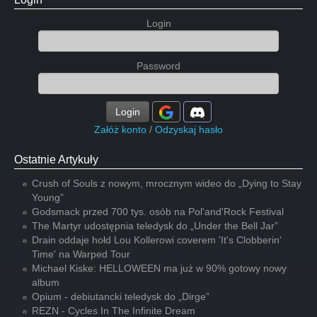
Login
Password
Login
Załóż konto
/
Odzyskaj hasło
Ostatnie Artykuły
Crush of Souls z nowym, mrocznym wideo do „Dying to Stay
Young”
Godsmack przed 700 tys. osób na Pol'and'Rock Festival
The Martyr udostępnia teledysk do „Under the Bell Jar”
Drain oddaje hołd Lou Kollerowi coverem 'It's Clobberin'
Time' na Warped Tour
Michael Kiske: HELLOWEEN ma już w 90% gotowy nowy
album
Opium - debiutancki teledysk do „Dirge”
REZN - Cycles In The Infinite Dream