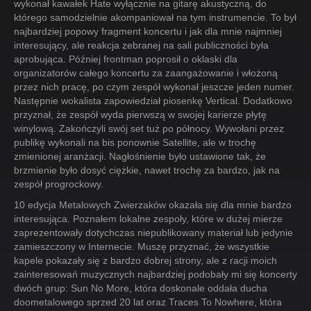
wykonał kawałek Hate wyłącznie na gitarę akustyczną, do
którego samodzielnie akompaniował na tym instrumencie. To był
najbardziej popowy fragment koncertu i jak dla mnie najmniej
interesujący, ale reakcja zebranej na sali publiczności była
aprobująca. Później frontman poprosił o oklaski dla
organizatorów całego koncertu za zaangażowanie i włożoną
przez nich pracę, po czym zespół wykonał jeszcze jeden numer.
Następnie wokalista zapowiedział piosenkę Vertical. Dodatkowo
przyznał, że zespół wyda pierwszą w swojej karierze płytę
winylową. Zakończyli swój set tuż po północy. Wywołani przez
publikę wykonali na bis ponownie Satellite, ale w trochę
zmienionej aranżacji. Nagłośnienie było ustawione tak, że
brzmienie było dosyć ciężkie, nawet trochę za bardzo, jak na
zespół progrockowy.
10 edycja Metalowych Zwierzaków okazała się dla mnie bardzo
interesująca. Poznałem lokalne zespoły, które w dużej mierze
zaprezentowały dotychczas niepublikowany materiał lub jedynie
zamieszczony w Internecie. Muszę przyznać, że wszystkie
kapele pokazały się z bardzo dobrej strony, ale z racji moich
zainteresowań muzycznych najbardziej podobały mi się koncerty
dwóch grup: Sun No More, która doskonale oddała ducha
doometalowego sprzed 20 lat oraz Traces To Nowhere, która