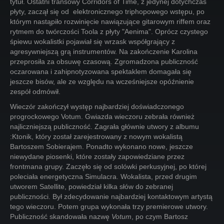
tytuł. Ostatni transowy Corridors of Time, z jedynej dotychczas
płyty, zaczął się od elektronicznego triphopowego wstępu, po
którym nastąpiło rozwinięcie nawiązujące gitarowym riffem oraz
rytmem do twórczości Toola z płyty "Aenima". Oprócz czystego
śpiewu wokalistki pojawiał się wrzask współgrający z
agresywniejszą grą instrumentów. Na zakończenie Karolina
przeprosiła za obsuwę czasową. Zgromadzona publiczność
oczarowana i zahipnotyzowana spektaklem domagała się
jeszcze bisów, ale ze względu na wcześniejsze opóźnienie
zespół odmówił.
Wieczór zakończył występ najbardziej doświadczonego
progrockowego Votum. Gwiazda wieczoru zebrała również
najliczniejszą publiczność. Zagrała głównie utwory z albumu
:Ktonik, który został zarejestrowany z nowym wokalistą
Bartoszem Sobierajem. Ponadto wykonano nowe, jeszcze
niewydane piosenki, które zostały zapowiedziane przez
frontmana grupy. Zaczęło się od solówki perkusyjnej, po której
poleciała energetyczna Simulacra. Wokalista, przed drugim
utworem Satellite, powiedział kilka słów do zebranej
publiczności. Był zdecydowanie najbardziej kontaktowym artystą
tego wieczoru. Potem grupa wykonała trzy premierowe utwory.
Publiczność skandowała nazwę
Votum
, po czym Bartosz