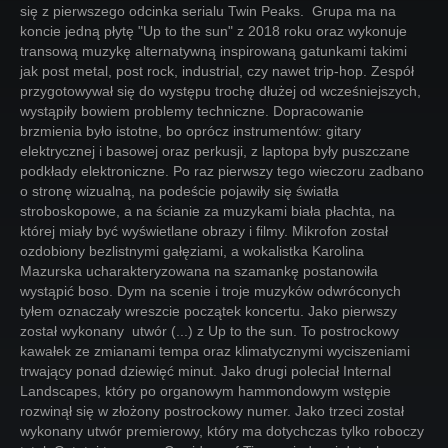
się z pierwszego odcinka serialu Twin Peaks. Grupa ma na
koncie jedną płytę "Up to the sun" z 2018 roku oraz wykonuje
transową muzykę alternatywną inspirowaną gatunkami takimi
jak post metal, post rock, industrial, czy nawet trip-hop. Zespół
przygotowywał się do występu trochę dłużej od wcześniejszych,
wystąpiły bowiem problemy techniczne. Dopracowanie
brzmienia było istotne, bo oprócz instrumentów: gitary
elektrycznej i basowej oraz perkusji, z laptopa były puszczane
podkłady elektroniczne. Po raz pierwszy tego wieczoru zadbano
o stronę wizualną, na podeście pojawiły się światła
stroboskopowe, a na ścianie za muzykami biała płachta, na
której miały być wyświetlane obrazy i filmy. Mikrofon został
ozdobiony bezlistnymi gałęziami, a wokalistka Karolina
Mazurska ucharakteryzowana na szamankę postanowiła
wystąpić boso. Dym na scenie i troje muzyków odwróconych
tyłem oznaczały wreszcie początek koncertu. Jako pierwszy
został wykonany utwór (...) z Up to the sun. To postrockowy
kawałek ze zmianami tempa oraz klimatycznymi wyciszeniami
trwający ponad dziewięć minut. Jako drugi poleciał Internal
Landscapes, który po organowym hammondowym wstępie
rozwinął się w złożony postrockowy numer. Jako trzeci został
wykonany utwór premierowy, który ma dotychczas tylko roboczy