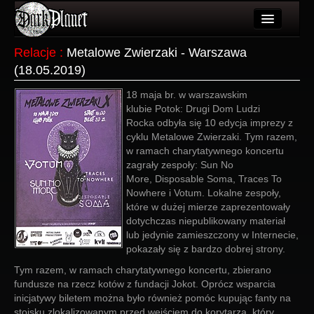
Artykuły
Relacje
:
Metalowe Zwierzaki - Warszawa
(18.05.2019)
Użytkownicy
18 maja br. w warszawskim
Wydarzenia
klubie Potok: Drugi Dom Ludzi
Rocka odbyła się 10 edycja imprezy z
Galeria
cyklu Metalowe Zwierzaki. Tym razem,
w ramach charytatywnego koncertu
Forum
zagrały zespoły: Sun No
More, Disposable Soma, Traces To
Więcej
Nowhere i Votum. Lokalne zespoły,
które w dużej mierze zaprezentowały
Login
dotychczas niepublikowany materiał
lub jedynie zamieszczony w Internecie,
pokazały się z bardzo dobrej strony.
Tym razem, w ramach charytatywnego koncertu, zbierano
fundusze na rzecz kotów z fundacji Jokot. Oprócz wsparcia
inicjatywy biletem można było również pomóc kupując fanty na
stoisku zlokalizowanym przed wejściem do korytarza, który