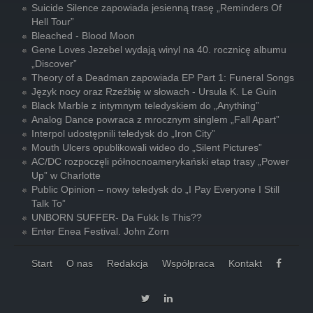
Suicide Silence zapowiada jesienną trasę „Reminders Of
Hell Tour”
Bleached - Blood Moon
Gene Loves Jezebel wydają winyl na 40. rocznicę albumu
„Discover”
Theory of a Deadman zapowiada EP Part 1: Funeral Songs
Język nocy oraz Rzeźbię w słowach - Ursula K. Le Guin
Black Marble z intymnym teledyskiem do „Anything”
Analog Dance powraca z mrocznym singlem „Fall Apart”
Interpol udostępnili teledysk do „Iron City”
Mouth Ulcers opublikowali wideo do „Silent Pictures”
AC/DC rozpoczęli północnoamerykański etap trasy „Power
Up” w Charlotte
Public Opinion – nowy teledysk do „I Pay Everyone I Still
Talk To”
UNBORN SUFFER- Da Fukk Is This??
Enter Enea Festival. John Zorn
Start
O nas
Redakcja
Współpraca
Kontakt