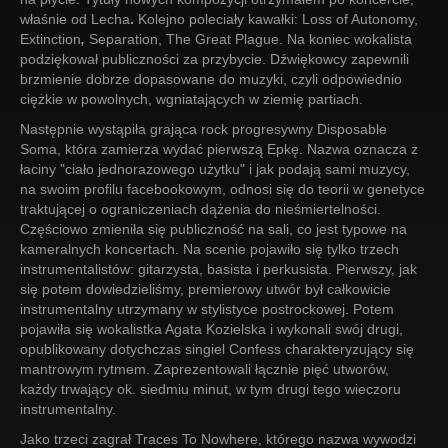
właśnie od Lecha
.
Kolejno poleciały kawałki: Loss of Autonomy,
Extinction
,
Separation, The Great Plague. Na koniec wokalista
podziękował publiczności za przybycie. Dźwiękowcy zapewnili
brzmienie dobrze dopasowane do muzyki, czyli odpowiednio
ciężkie w powolnych, wgniatających w ziemię partiach.
Następnie wystąpiła grająca rock progresywny Disposable
Soma, która zamierza wydać pierwszą Epkę. Nazwa oznacza z
łaciny "ciało jednorazowego użytku" i jak podają sami muzycy,
na swoim profilu facebookowym, odnosi się do teorii w genetyce
traktującej o ograniczeniach dążenia do nieśmiertelności.
Częściowo zmieniła się publiczność na sali, co jest typowe na
kameralnych koncertach. Na scenie pojawiło się tylko trzech
instrumentalistów: gitarzysta, basista i perkusista. Pierwszy, jak
się potem dowiedzieliśmy, premierowy utwór był całkowicie
instrumentalny utrzymany w stylistyce postrockowej. Potem
pojawiła się wokalistka Agata Kozielska i wykonali swój drugi,
opublikowany dotychczas singiel Confess charakteryzujący się
mantrowym rytmem. Zaprezentowali łącznie pięć utworów,
każdy trwający ok. siedmiu minut, w tym drugi tego wieczoru
instrumentalny.
Jako trzeci zagrał Traces To Nowhere, którego nazwa wywodzi