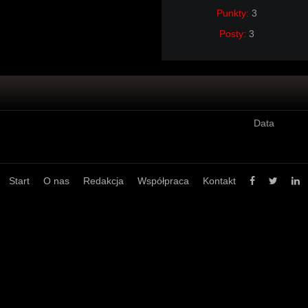
Punkty:
3
Posty:
3
Data
Start
O nas
Redakcja
Współpraca
Kontakt