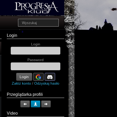
Login
Login
Password
Login
Załóż konto
/
Odzyskaj hasło
Przeglądarka profili
Video