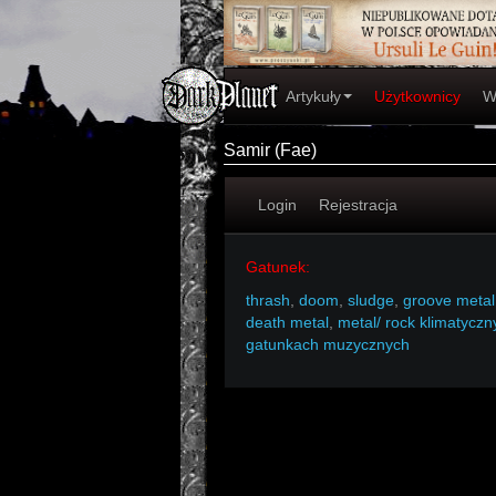
Artykuły
Użytkownicy
W
Samir (Fae)
Login
Rejestracja
Gatunek:
thrash
,
doom
,
sludge
,
groove metal
death metal
,
metal/ rock klimatycz
gatunkach muzycznych