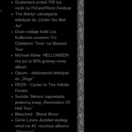
Godsmack przed 700 tys.
osób na Pol'and'Rock Festival
The Martyr udostępnia
teledysk do „Under the Bell
Jar”
Drain oddaje hołd Lou
Kollerowi coverem 'It's
Clobberin' Time' na Warped
Tour
Michael Kiske: HELLOWEEN
ma już w 90% gotowy nowy
album
Opium - debiutancki teledysk
do „Dirge”
REZN - Cycles In The Infinite
Dream
Suicide Silence zapowiada
jesienną trasę „Reminders Of
Hell Tour”
Bleached - Blood Moon
Gene Loves Jezebel wydają
winyl na 40. rocznicę albumu
„Discover”