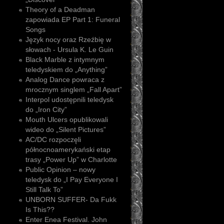
Theory of a Deadman
zapowiada EP Part 1: Funeral
Songs
Język nocy oraz Rzeźbię w
słowach - Ursula K. Le Guin
Black Marble z intymnym
teledyskiem do „Anything”
Analog Dance powraca z
mrocznym singlem „Fall Apart”
Interpol udostępnili teledysk
do „Iron City”
Mouth Ulcers opublikowali
wideo do „Silent Pictures”
AC/DC rozpoczęli
północnoamerykański etap
trasy „Power Up” w Charlotte
Public Opinion – nowy
teledysk do „I Pay Everyone I
Still Talk To”
UNBORN SUFFER- Da Fukk
Is This??
Enter Enea Festival. John