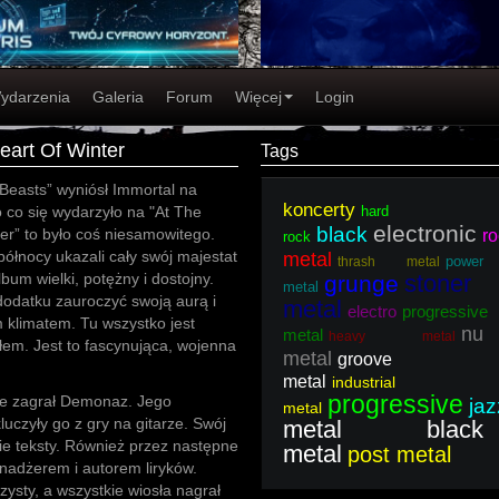
ydarzenia
Galeria
Forum
Więcej
Login
eart Of Winter
Tags
 Beasts” wyniósł Immortal na
koncerty
o co się wydarzyło na "At The
hard
electronic
black
er” to było coś niesamowitego.
ro
rock
północy ukazali cały swój majestat
metal
power
thrash metal
bum wielki, potężny i dostojny.
stoner
grunge
metal
dodatku zauroczyć swoją aurą i
metal
electro
progressive
 klimatem. Tu wszystko jest
nu
metal
heavy metal
łem. Jest to fascynująca, wojenna
metal
groove
metal
industrial
progressive
nie zagrał Demonaz. Jego
jaz
metal
uczyły go z gry na gitarze. Swój
metal black
ie teksty. Również przez następne
metal
post metal
nadżerem i autorem liryków.
zysty, a wszystkie wiosła nagrał