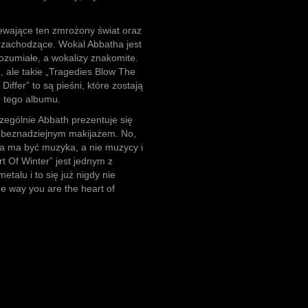
ewające ten zmrożony świat oraz
 zachodzące. Wokal Abbatha jest
rozumiałe, a wokalizy znakomite.
, ale takie „Tragedies Blow The
iffer” to są pieśni, które zostają
o tego albumu.
czególnie Abbath prezentuje się
i beznadziejnym makijażem. No,
ała ma być muzyka, a nie muzycy i
rt Of Winter” jest jednym z
etalu i to się już nigdy nie
he way you are the heart of