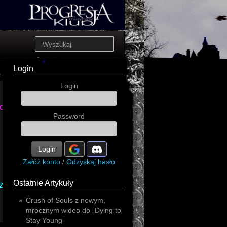
Login
Login
symphonic
ck'n'roll
Password
Login
Załóż konto
/
Odzyskaj hasło
death
Ostatnie Artykuły
z
Crush of Souls z nowym,
mrocznym wideo do „Dying to
Stay Young”