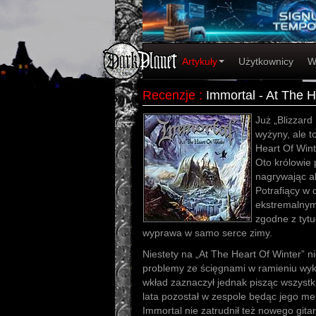
Artykuły
Użytkownicy
W
Recenzje
:
Immortal - At The H
Już „Blizzard
wyżyny, ale t
Heart Of Wint
Oto królowie 
nagrywając al
Potrafiący w 
ekstremalnym
zgodne z tytu
wyprawa w samo serce zimy.
Niestety na „At The Heart Of Winter” 
problemy ze ścięgnami w ramieniu wykl
wkład zaznaczył jednak pisząc wszystk
lata pozostał w zespole będąc jego me
Immortal nie zatrudnił też nowego gitar