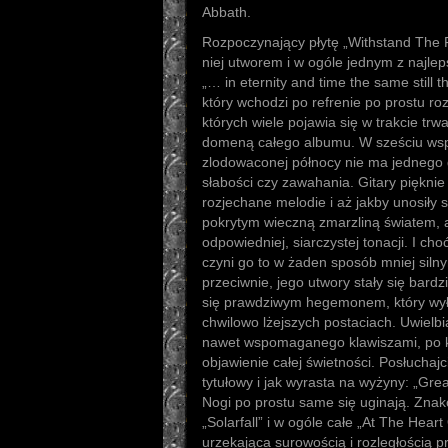
Abbath.
Rozpoczynający płytę „Withstand The F
niej utworem i w ogóle jednym z najle
„… in eternity and time the same still t
który wchodzi po refrenie po prostu roz
których wiele pojawia się w trakcie trwa
domeną całego albumu. W sześciu wsp
zlodowaconej północy nie ma jednego 
słabości czy zawahania. Gitary pięknie
rozjechane melodie i aż jakby unosiły
pokrytym wieczną zmarzliną światem, 
odpowiedniej, siarczystej tonacji. I cho
czyni go to w żaden sposób mniej siln
przeciwnie, jego utwory stały się bardzi
się prawdziwym hegemonem, który wyła
chwilowo lżejszych postaciach. Uwielb
nawet wspomaganego klawiszami, po k
objawienie całej świetności. Posłuchajc
tytułowy i jak wyrasta na wyżyny: „Gre
Nogi po prostu same się uginają. Znak
„Solarfall” i w ogóle całe „At The Heart
urzekająca surowością i rozległością pr