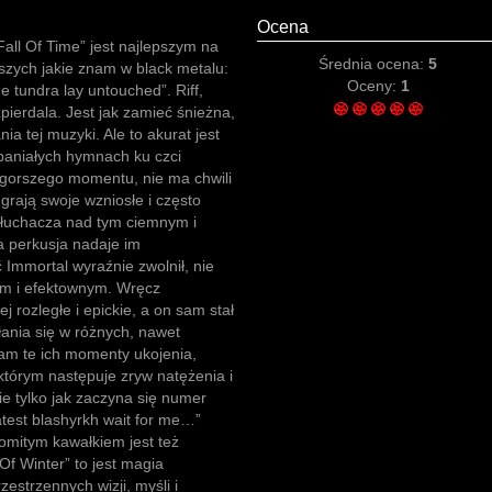
Ocena
all Of Time” jest najlepszym na
Średnia ocena:
5
pszych jakie znam w black metalu:
Oceny:
1
he tundra lay untouched”. Riff,
pierdala. Jest jak zamieć śnieżna,
nia tej muzyki. Ale to akurat jest
aniałych hymnach ku czci
gorszego momentu, nie ma chwili
 grają swoje wzniosłe i często
 słuchacza nad tym ciemnym i
a perkusja nadaje im
ć Immortal wyraźnie zwolnił, nie
ym i efektownym. Wręcz
ej rozległe i epickie, a on sam stał
nia się w różnych, nawet
iam te ich momenty ukojenia,
tórym następuje zryw natężenia i
ie tylko jak zaczyna się numer
atest blashyrkh wait for me…”
omitym kawałkiem jest też
 Of Winter” to jest magia
zestrzennych wizji, myśli i