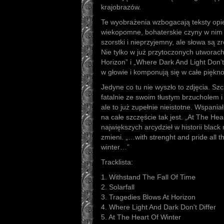
krajobrazów.
Te wyobrażenia wzbogacają teksty opi
wiekopomne, bohaterskie czyny w nim
szorstki i nieprzyjemny, ale słowa są z
Nie tylko w już przytoczonych utworach
Horizon” i „Where Dark And Light Don’t D
w głowie i komponują się w całe piękn
Jedyne co tu nie wyszło to zdjęcia. Sz
fatalnie ze swoim tłustym brzucholem 
ale to już zupełnie nieistotne. Wspani
na całe szczęście tak jest. „At The Hea
największych arcydzieł w historii black m
zmieni. „…with strenght and pride all t
winter…”
Tracklista:
1. Withstand The Fall Of Time
2. Solarfall
3. Tragedies Blows At Horizon
4. Where Light And Dark Don't Differ
5. At The Heart Of Winter