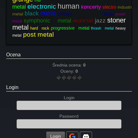
human
electronic
metal
koncerty
electro
industrial
metal
black
groove metal
metal
power
stoner
jazz
symphonic metal
rock'n'roll
metal
metal
progressive metal
hard rock
thrash metal
heavy
post metal
metal
Ocena
Średnia ocena:
0
Oceny:
0
Login
Login
Password
Login