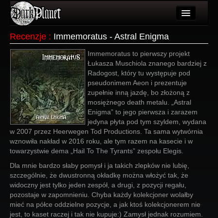
Artykuły
Recenzje
:
Immemoratus - Astral Enigma
Użytkownicy
Immemoratus to pierwszy projekt
Łukasza Muschiola znanego bardziej z
Wydarzenia
Radogost, który tu występuje pod
pseudonimem Aeon i prezentuje
Galeria
zupełnie inną jazdę, bo złożoną z
mosiężnego death metalu. „Astral
Forum
Enigma” to jego pierwsza i zarazem
jedyna płyta pod tym szyldem, wydana
Więcej
w 2007 przez Heerwegen Tod Productions. Ta sama wytwórnia
wznowiła nakład w 2016 roku, ale tym razem na kasecie i w
Login
towarzystwie dema „Hail To The Tyrants” zespołu Elegis.
Dla mnie bardzo słaby pomysł i ja takich zlepków nie lubię,
szczególnie, że dwustronną okładkę można włożyć tak, że
widoczny jest tylko jeden zespół, a drugi, z pozycji regału,
pozostaje w zapomnieniu. Chyba każdy kolekcjoner wolałby
mieć na półce oddzielne pozycje, a jak ktoś kolekcjonerem nie
jest, to kaset raczej i tak nie kupuje:) Zamysł jednak rozumiem.