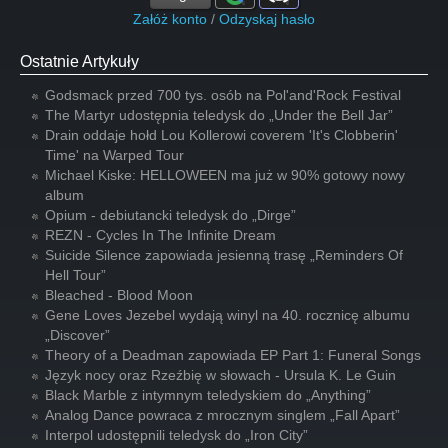
Załóż konto
/
Odzyskaj hasło
Ostatnie Artykuły
Godsmack przed 700 tys. osób na Pol'and'Rock Festival
The Martyr udostępnia teledysk do „Under the Bell Jar”
Drain oddaje hołd Lou Kollerowi coverem 'It's Clobberin'
Time' na Warped Tour
Michael Kiske: HELLOWEEN ma już w 90% gotowy nowy
album
Opium - debiutancki teledysk do „Dirge”
REZN - Cycles In The Infinite Dream
Suicide Silence zapowiada jesienną trasę „Reminders Of
Hell Tour”
Bleached - Blood Moon
Gene Loves Jezebel wydają winyl na 40. rocznicę albumu
„Discover”
Theory of a Deadman zapowiada EP Part 1: Funeral Songs
Język nocy oraz Rzeźbię w słowach - Ursula K. Le Guin
Black Marble z intymnym teledyskiem do „Anything”
Analog Dance powraca z mrocznym singlem „Fall Apart”
Interpol udostępnili teledysk do „Iron City”