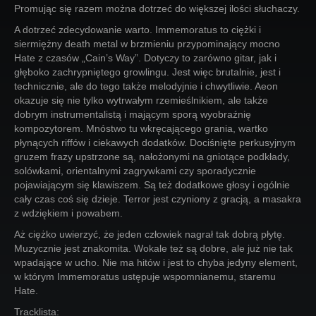
Promując się razem można dotrzeć do większej ilości słuchaczy.
A dotrzeć zdecydowanie warto. Immemoratus to ciężki i
siermiężny death metal w brzmieniu przypominający mocno
Hate z czasów „Cain’s Way”. Dotyczy to zarówno gitar, jak i
głęboko zachrypniętego growlingu. Jest więc brutalnie, jest i
technicznie, ale do tego także melodyjnie i chwytliwie. Aeon
okazuje się nie tylko wytrwałym rzemieślnikiem, ale także
dobrym instrumentalistą i mającym sporą wyobraźnię
kompozytorem. Mnóstwo tu wkręcającego grania, wartko
płynących riffów i ciekawych dodatków. Dociśnięte perkusyjnym
gruzem frazy upstrzone są, nałożonymi na gniotące podkłady,
solówkami, orientalnymi zagrywkami czy sporadycznie
pojawiającym się klawiszem. Są też dodatkowe głosy i ogólnie
cały czas coś się dzieje. Terror jest czyniony z gracją, a masakra
z wdziękiem i powabem.
Aż ciężko uwierzyć, że jeden człowiek nagrał tak dobrą płytę.
Muzycznie jest znakomita. Wokale też są dobre, ale już nie tak
wpadające w ucho. Nie ma hitów i jest to chyba jedyny element,
w którym Immemoratus ustępuje wspomnianemu, staremu
Hate.
Tracklista: