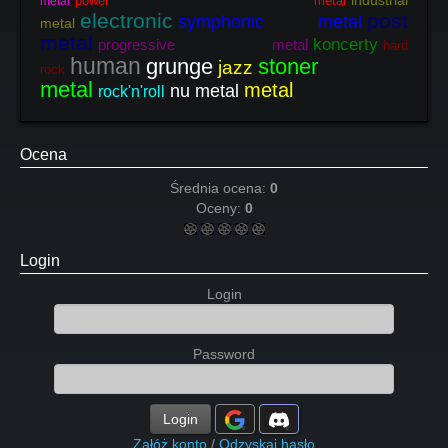
industrial
power metal
metal
electronic
post
symphonic metal
metal
metal
koncerty
progressive metal
hard
human
grunge
stoner
jazz
rock
metal
metal
nu metal
rock'n'roll
Ocena
Średnia ocena:
0
Oceny:
0
Login
Login
Password
Login
Załóż konto
/
Odzyskaj hasło