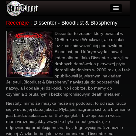
Artykuły
Recenzje
:
Dissenter - Bloodlust & Blasphemy
Użytkownicy
Dissenter to zespół, który powstał w
1996 roku we Wrocławiu, ale działali
Wydarzenia
już znacznie wcześniej pod szyldem
Bloodlust, pod którym wydali nawet
Galeria
jeden album. Jako Dissenter zaczęli od
drobnych demówek a pierwszej płyty
Forum
dorobili się dopiero w 2000 roku, a i tak
opublikowali ją własnymi nakładami.
Więcej
Jej tytuł „Bloodlust & Blasphemy” nawiązuje do poprzedniej
nazwy, a i dodaje jej dzikości. No i dobrze, bo mamy do
Login
czynienia z brutalnym i bezkompromisowym death metalem.
Niestety, mimo że muzyka może się podobać, to od razu rzuca
się w ucho jej słaba jakość. Płyta jest nagrana cicho, a brzmienie
jest bardzo spłaszczone. Brakuje głębi, brakuje basu i wciąż
mam wrażenie jakby wszystko było na pół gwizdka, że
odpowiednią produkcją można by z tego wyciągnąć znacznie
więcej. A szkoda, bo jak już wspomniałem, Dissenter ma