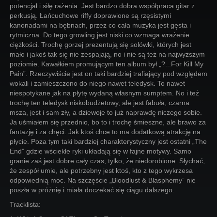
potencjał i siłę rażenia. Jest bardzo dobra współpraca gitar z
perkusją. Łańcuchowe riffy doprawione są rzęsistymi
kanonadami na bębnach, przez co cała muzyka jest gęsta i
rytmiczna. Do tego growling jest niski co wzmaga wrażenie
ciężkości. Trochę gorzej prezentują się solówki, których jest
mało i jakoś tak się nie zespajają, no i nie są też na najwyższym
poziomie. Kawałkiem promującym ten album był „?...For Kill My
Pain”. Rzeczywiście jest on taki bardziej trafiający pod względem
wokali i zamieszczono do niego nawet teledysk. To nawet
niespotykane jak na płytę wydaną własnym sumptem. No i też
trochę ten teledysk niskobudżetowy, ale jest fabuła, czarna
msza, jest i sam zły, a dziewoje to już naprawdę niczego sobie.
Ja uśmiałem się przednio, bo to i trochę śmieszne, ale brawo za
fantazję i za chęci. Jak ktoś chce to ma dodatkową atrakcję na
płycie. Poza tym taki bardziej charakterystyczny jest ostatni „The
End” gdzie wściekłe ryki układają się w fajne motywy. Samo
granie zaś jest dobre cały czas, tylko, że niedorobione. Słychać,
że zespół umie, ale potrzebny jest ktoś, kto z tego wykrzesa
odpowiednią moc. Na szczęście „Bloodlust & Blasphemy” nie
poszła w próżnię i miała doczekać się ciągu dalszego.
Tracklista: