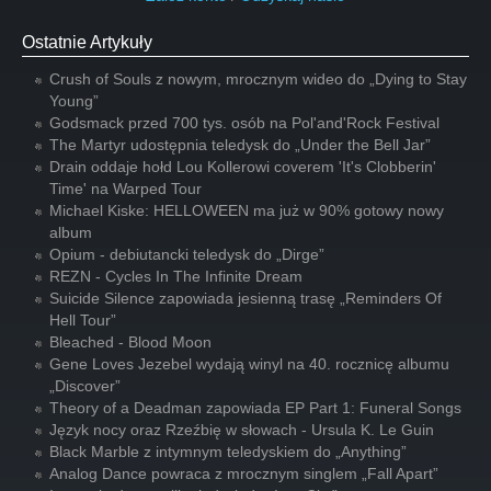
Ostatnie Artykuły
Crush of Souls z nowym, mrocznym wideo do „Dying to Stay
Young”
Godsmack przed 700 tys. osób na Pol'and'Rock Festival
The Martyr udostępnia teledysk do „Under the Bell Jar”
Drain oddaje hołd Lou Kollerowi coverem 'It's Clobberin'
Time' na Warped Tour
Michael Kiske: HELLOWEEN ma już w 90% gotowy nowy
album
Opium - debiutancki teledysk do „Dirge”
REZN - Cycles In The Infinite Dream
Suicide Silence zapowiada jesienną trasę „Reminders Of
Hell Tour”
Bleached - Blood Moon
Gene Loves Jezebel wydają winyl na 40. rocznicę albumu
„Discover”
Theory of a Deadman zapowiada EP Part 1: Funeral Songs
Język nocy oraz Rzeźbię w słowach - Ursula K. Le Guin
Black Marble z intymnym teledyskiem do „Anything”
Analog Dance powraca z mrocznym singlem „Fall Apart”