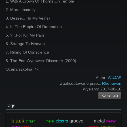
1. With A Crown Of Thorns On Temple
2. Moral Insanity
3. Desire... (In My Veins)
4. In The Empire Of Damnation
5. ?...For Kill My Pain
6. Strange To Heaven
7. Ruling Of Conscience
8. The End Wydawca: Dissenter (2000)
Ocena szkolna: 4-
Autor:
WUJAS
Zaakceptowane przez:
Rhenawen
Wysłano:
2017-08-16
Komentarz
Tags
black
electro
groove metal
thrash metal
heavy