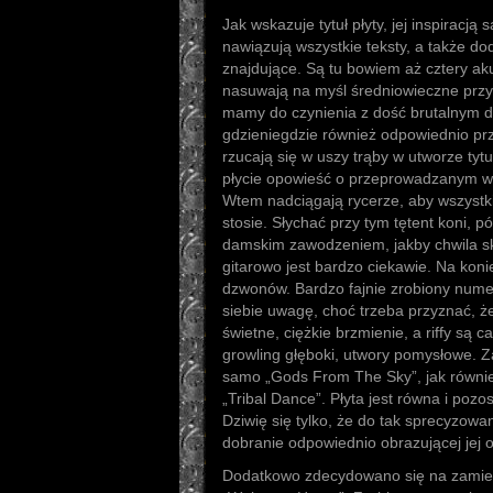
Jak wskazuje tytuł płyty, jej inspiracją s
nawiązują wszystkie teksty, a także d
znajdujące. Są tu bowiem aż cztery aku
nasuwają na myśl średniowieczne prz
mamy do czynienia z dość brutalnym 
gdzieniegdzie również odpowiednio pr
rzucają się w uszy trąby w utworze tyt
płycie opowieść o przeprowadzanym w 
Wtem nadciągają rycerze, aby wszystki
stosie. Słychać przy tym tętent koni, pó
damskim zawodzeniem, jakby chwila sk
gitarowo jest bardzo ciekawie. Na konie
dzwonów. Bardzo fajnie zrobiony numer
siebie uwagę, choć trzeba przyznać, że
świetne, ciężkie brzmienie, a riffy są 
growling głęboki, utwory pomysłowe. Za
samo „Gods From The Sky”, jak równie
„Tribal Dance”. Płyta jest równa i pozo
Dziwię się tylko, że do tak sprecyzowa
dobranie odpowiednio obrazującej jej o
Dodatkowo zdecydowano się na zamie