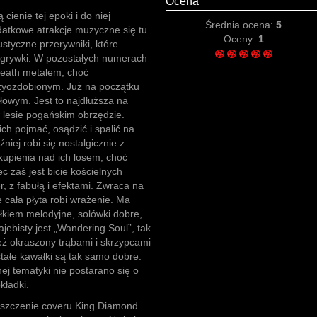
Ocena
ą cienie tej epoki i do niej
Średnia ocena:
5
odatkowe atrakcje muzyczne się tu
Oceny:
1
styczne przerywniki, które
ygrywki. W pozostałych numerach
death metalem, choć
zyozdobionym. Już na początku
ułowym. Jest to najdłuższa na
lesie pogańskim obrzędzie.
ch pojmać, osądzić i spalić na
źniej robi się nostalgicznie z
upienia nad ich losem, choć
c zaś jest bicie kościelnych
, z fabułą i efektami. Zwraca na
 cała płyta robi wrażenie. Ma
całkiem melodyjne, solówki dobre,
jebisty jest „Wandering Soul”, tak
ż okraszony trąbami i skrzypcami
stałe kawałki są tak samo dobre.
nej tematyki nie postarano się o
kładki.
szczenie coveru King Diamond