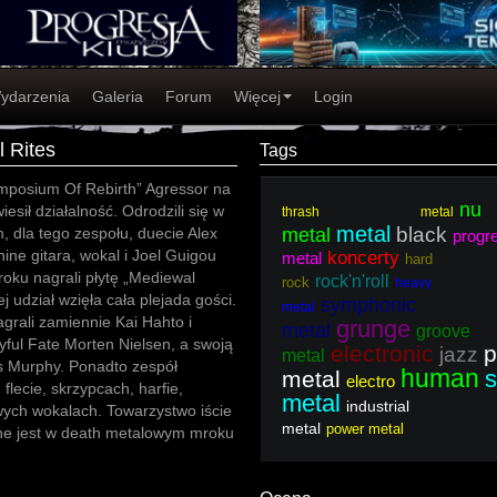
ydarzenia
Galeria
Forum
Więcej
Login
l Rites
Tags
ymposium Of Rebirth” Agressor na
nu
iesił działalność. Odrodzili się w
thrash metal
metal
black
 dla tego zespołu, duecie Alex
metal
progr
ine gitara, wokal i Joel Guigou
koncerty
metal
hard
oku nagrali płytę „Mediewal
rock'n'roll
rock
heavy
ej udział wzięła cała plejada gości.
symphonic
metal
agrali zamiennie Kai Hahto i
grunge
metal
groove
ful Fate Morten Nielsen, a swoją
electronic
p
jazz
metal
 Murphy. Ponadto zespół
human
s
metal
electro
ecie, skrzypcach, harfie,
metal
industrial
wych wokalach. Towarzystwo iście
metal
power metal
ne jest w death metalowym mroku