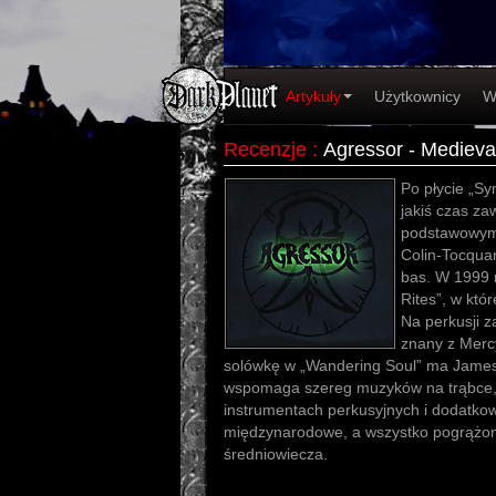
Artykuły
Użytkownicy
W
Recenzje
:
Agressor - Medieva
Po płycie „S
jakiś czas zaw
podstawowym,
Colin-Tocquan
bas. W 1999 r
Rites”, w któr
Na perkusji z
znany z Mercy
solówkę w „Wandering Soul” ma James
wspomaga szereg muzyków na trąbce, fl
instrumentach perkusyjnych i dodatko
międzynarodowe, a wszystko pogrążo
średniowiecza.