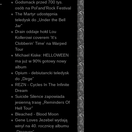
Godsmack przed 700 tys.
osób na Pol'and'Rock Festival
The Martyr udostępnia
teledysk do „Under the Bell
Jar”
Drain oddaje hołd Lou
Kollerowi coverem 'It's
Clobberin' Time' na Warped
Tour
Michael Kiske: HELLOWEEN
ma już w 90% gotowy nowy
album
Opium - debiutancki teledysk
do „Dirge”
REZN - Cycles In The Infinite
Dream
Suicide Silence zapowiada
jesienną trasę „Reminders Of
Hell Tour”
Bleached - Blood Moon
Gene Loves Jezebel wydają
winyl na 40. rocznicę albumu
„Discover”