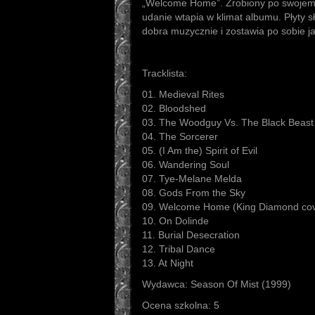
„Welcome Home”. Zrobiony po swojemu
udanie wtapia w klimat albumu. Płyty s
dobra muzycznie i zostawia po sobie j
Tracklista:
01. Medieval Rites
02. Bloodshed
03. The Woodguy Vs. The Black Beast
04. The Sorcerer
05. (I Am the) Spirit of Evil
06. Wandering Soul
07. Tye-Melane Melda
08. Gods From the Sky
09. Welcome Home (King Diamond cov
10. On Dolinde
11. Burial Desecration
12. Tribal Dance
13. At Night
Wydawca: Season Of Mist (1999)
Ocena szkolna: 5