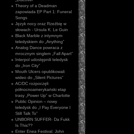
Theory of a Deadman
zapowiada EP Part 1: Funeral
Songs
Język nocy oraz Rzeźbię w
słowach - Ursula K. Le Guin
Black Marble z intymnym
teledyskiem do „Anything”
Analog Dance powraca z
mrocznym singlem „Fall Apart”
Interpol udostępnili teledysk
do „Iron City”
Mouth Ulcers opublikowali
wideo do „Silent Pictures”
AC/DC rozpoczęli
północnoamerykański etap
trasy „Power Up” w Charlotte
Public Opinion – nowy
teledysk do „I Pay Everyone I
Still Talk To”
UNBORN SUFFER- Da Fukk
Is This??
Enter Enea Festival. John