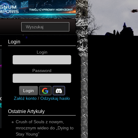
Login
Login
essive
Password
Login
ost
Załóż konto
/
Odzyskaj hasło
toner
Ostatnie Artykuły
Crush of Souls z nowym,
mrocznym wideo do „Dying to
Stay Young”