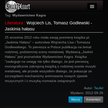
Artykuły
Tag:
Wydawnictwo Kagra
Literatura
:
Wojciech Lis, Tomasz Godlewski -
Użytkownicy
Jaskinia hałasu
Wydarzenia
25 września 2012 roku miała swoją premierę książka pt.
„Jaskinia Hałasu” – autorstwa Wojciecha Lisa i Tomasza
Galeria
Godlewskiego. To pierwsza w Polsce publikacja na temat
rodzimej, podziemnej sceny metalowej. Wydawcą „Jaskini
Forum
Hałasu” jest poznańskie Wydawnictwo Kagra. Książka
"zasługuje na uwagę nie tylko dlatego, że jest pierwszą
Więcej
monograficznie zakrojoną książką o rodzimej scenie muzyki
metalowej, ale przede wszystkim dlatego, że pokazuje ze
Login
szczegółami mechanizmy animowania nowych zjawisk
muzycznych i z muzyką rozmaicie związanych.
Autor:
Teufel
Wysłano:
2012-09-26
Więcej
Komentarz