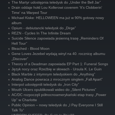
The Martyr udostępnia teledysk do „Under the Bell Jar”
Drain oddaje hołd Lou Kollerowi coverem 'It's Clobberin'
Time' na Warped Tour
Michael Kiske: HELLOWEEN ma już w 90% gotowy nowy
album
Opium - debiutancki teledysk do „Dirge”
REZN - Cycles In The Infinite Dream
Suicide Silence zapowiada jesienną trasę „Reminders Of
Hell Tour”
Bleached - Blood Moon
Gene Loves Jezebel wydają winyl na 40. rocznicę albumu
„Discover”
Theory of a Deadman zapowiada EP Part 1: Funeral Songs
Język nocy oraz Rzeźbię w słowach - Ursula K. Le Guin
Black Marble z intymnym teledyskiem do „Anything”
Analog Dance powraca z mrocznym singlem „Fall Apart”
Interpol udostępnili teledysk do „Iron City”
Mouth Ulcers opublikowali wideo do „Silent Pictures”
AC/DC rozpoczęli północnoamerykański etap trasy „Power
Up” w Charlotte
Public Opinion – nowy teledysk do „I Pay Everyone I Still
Talk To”