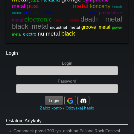
post metal
metal
koncerty
thrash
rock'n'roll
progressive
hard rock
metal
death metal
electronic
metal
heavy metal
black metal
groove metal
industrial metal
power
black
nu metal
electro
metal
Login
Login
Password
Login
Załóż konto
/
Odzyskaj hasło
Ostatnie Artykuły
Godsmack przed 700 tys. osób na Pol'and'Rock Festival