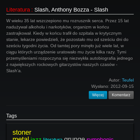
Literatura
:
Slash, Anthony Bozza - Slash
W wieku 35 lat wszczepiono mu rozrusznik serca. Przez 15 lat
nadużywał alkoholu i narkotyków, organizm w końcu
zastrajkował. Kiedy w końcu trafił do szpitala w krytycznym
stanie, lekarze powiedzieli, że pozostało mu od sześciu dni do
sześciu tygodni życia. Od tamtej pory minęło już wiele lat, w
ciągu których urządzenie uratowało mu życie kilka razy. Tymi
przemyśleniami rozpoczyna się niezwykła autobiografia jednego
z największych rockowych gitarzystów naszych czasów -
Slash’a.
Autor:
Teufel
Wysłano:
2012-09-15
Więcej
Komentarz
Tags
stoner
metal
grunge
jazz
symphonic
literatura