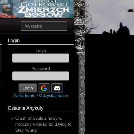
Login
Login
Password
Login
Załóż konto
/
Odzyskaj hasło
Ostatnie Artykuły
Crush of Souls z nowym,
mrocznym wideo do „Dying to
Stay Young”