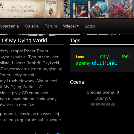
ydarzenia
Galeria
Forum
Więcej
Login
 Of My Dying World
Tags
ciszy, zespół Roger Roger
i only feel
wym składzie. Tym razem lider
fame
electronic
alista, Łukasz “Mahdi” Czyżycki,
apathy
17 coverów oraz jeden oryginalny
oger, który został
ny i rozbudowany. Album nosi
Ocena
Of My Dying World.”. W
Średnia ocena:
0
wiecie płyty CD stopniowo
Oceny:
0
tym to wydanie ma limitowany,
głównie dla mediów.
 promocji, stawiając na wysokiej
umu będą regularnie publikowane