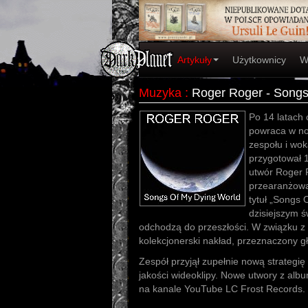
Artykuły
Użytkownicy
W
Muzyka
:
Roger Roger - Songs
Po 14 latach 
powraca w no
zespołu i wok
przygotował 
utwór Roger R
przearanżowa
tytuł „Songs 
dzisiejszym ś
odchodzą do przeszłości. W związku z 
kolekcjonerski nakład, przeznaczony 
Zespół przyjął zupełnie nową strategię
jakości wideoklipy. Nowe utwory z alb
na kanale YouTube LC Frost Records.