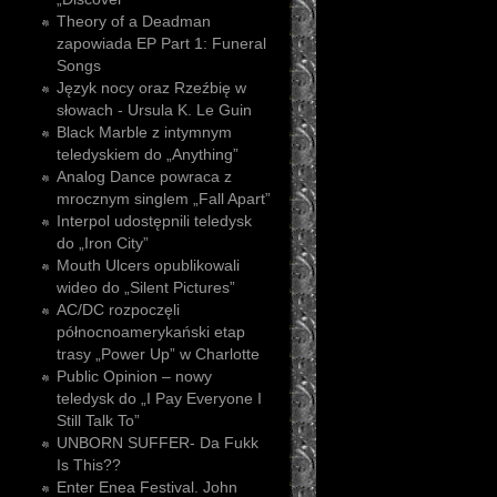
Theory of a Deadman
zapowiada EP Part 1: Funeral
Songs
Język nocy oraz Rzeźbię w
słowach - Ursula K. Le Guin
Black Marble z intymnym
teledyskiem do „Anything”
Analog Dance powraca z
mrocznym singlem „Fall Apart”
Interpol udostępnili teledysk
do „Iron City”
Mouth Ulcers opublikowali
wideo do „Silent Pictures”
AC/DC rozpoczęli
północnoamerykański etap
trasy „Power Up” w Charlotte
Public Opinion – nowy
teledysk do „I Pay Everyone I
Still Talk To”
UNBORN SUFFER- Da Fukk
Is This??
Enter Enea Festival. John