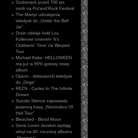
Godsmack przed 700 tys.
osób na Pol'and'Rock Festival
The Martyr udostępnia
teledysk do „Under the Bell
Jar”
Drain oddaje hołd Lou
Kollerowi coverem 'It's
Clobberin' Time' na Warped
Tour
Michael Kiske: HELLOWEEN
ma już w 90% gotowy nowy
album
Opium - debiutancki teledysk
do „Dirge”
REZN - Cycles In The Infinite
Dream
Suicide Silence zapowiada
jesienną trasę „Reminders Of
Hell Tour”
Bleached - Blood Moon
Gene Loves Jezebel wydają
winyl na 40. rocznicę albumu
„Discover”