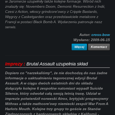
w Jaromerze uzupełniły także kolejne formacje. Wśród nich
znalazły się: Novembers Doom, Demonic Resurrection z Indii,
Czesi z Action, włoscy grindcore'owcy z Cripple Bastards,
Węgrzy z Casketgarden oraz przedstawiciele metalcore z
Francji w postaci Black Bomb A. Wydarzeniu patronuje nasz
serwis.
Autor:
cross-bow
Wysłano:
2009-06-15
Więcej
Komentarz
Imprezy
:
Brutal Assault uzupełnia skład
Dopiero co "narzekaliśmy", że nie dochodzą do nas żadne
informacje o uaktualnieniu tegorocznej edycji Brutal
Assault. A w ciągu dwóch ostatnich dni do składu
dołączyło kolejne 6 zespołów natomiast wypadł Suicide
Silence, który odwołał całą swoją letnią trasę. Udział w
imprezie potwierdził norweski Atrox, brytyjski progresywny
Mithras a także mathcore'owy niemiecki zespół War From A
Harlots Mouth. Kolejne trzy grupy to goście ze Stanów
Zjednoczonych z hardcorowych składów z Kalifornii -