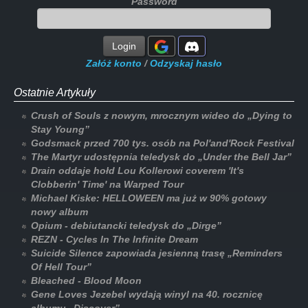
Password
Login
Załóż konto
/
Odzyskaj hasło
Ostatnie Artykuły
Crush of Souls z nowym, mrocznym wideo do „Dying to
Stay Young”
Godsmack przed 700 tys. osób na Pol'and'Rock Festival
The Martyr udostępnia teledysk do „Under the Bell Jar”
Drain oddaje hołd Lou Kollerowi coverem 'It's
Clobberin' Time' na Warped Tour
Michael Kiske: HELLOWEEN ma już w 90% gotowy
nowy album
Opium - debiutancki teledysk do „Dirge”
REZN - Cycles In The Infinite Dream
Suicide Silence zapowiada jesienną trasę „Reminders
Of Hell Tour”
Bleached - Blood Moon
Gene Loves Jezebel wydają winyl na 40. rocznicę