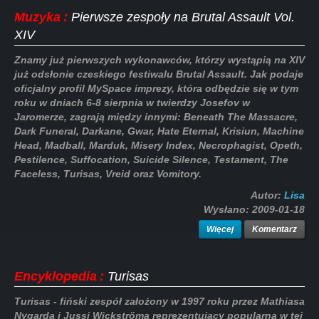
Muzyka
:
Pierwsze zespoły na Brutal Assault Vol.
XIV
Znamy już pierwszych wykonawców, którzy wystąpią na XIV
już odsłonie czeskiego festiwalu Brutal Assault. Jak podaje
oficjalny profil MySpace imprezy, która odbędzie się w tym
roku w dniach 6-8 sierpnia w twierdzy Josefov w
Jaromerze, zagrają między innymi: Beneath The Massacre,
Dark Funeral, Darkane, Gwar, Hate Eternal, Krisiun, Machine
Head, Madball, Marduk, Misery Index, Necrophagist, Opeth,
Pestilence, Suffocation, Suicide Silence, Testament, The
Faceless, Turisas, Vreid oraz Vomitory.
Autor:
Lisa
Wysłano:
2009-01-18
Więcej
Komentarz
Encyklopedia
:
Turisas
Turisas - fiński zespół założony w 1997 roku przez Mathiasa
Nygarda i Jussi Wickströma reprezentujący popularną w tej