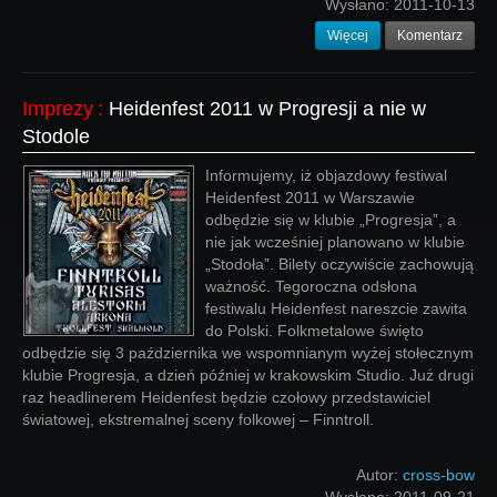
Wysłano:
2011-10-13
Więcej
Komentarz
Imprezy
:
Heidenfest 2011 w Progresji a nie w
Stodole
Informujemy, iż objazdowy festiwal
Heidenfest 2011 w Warszawie
odbędzie się w klubie „Progresja”, a
nie jak wcześniej planowano w klubie
„Stodoła”. Bilety oczywiście zachowują
ważność. Tegoroczna odsłona
festiwalu Heidenfest nareszcie zawita
do Polski. Folkmetalowe święto
odbędzie się 3 października we wspomnianym wyżej stołecznym
klubie Progresja, a dzień później w krakowskim Studio. Już drugi
raz headlinerem Heidenfest będzie czołowy przedstawiciel
światowej, ekstremalnej sceny folkowej – Finntroll.
Autor:
cross-bow