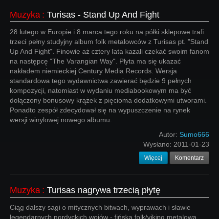
Muzyka
:
Turisas - Stand Up And Fight
28 lutego w Europie i 8 marca tego roku na półki sklepowe trafi
trzeci pełny studyjny album folk metalowców z Turisas pt. "Stand
Up And Fight". Finowie aż cztery lata kazali czekać swoim fanom
na następcę "The Varangian Way". Płyta ma się ukazać
nakładem niemieckiej Century Media Records. Wersja
standardowa tego wydawnictwa zawierać będzie 9 pełnych
kompozycji, natomiast w wydaniu mediabookowym ma być
dołączony bonusowy krążek z pięcioma dodatkowymi utworami.
Ponadto zespół zdecydował się na wypuszczenie na rynek
wersji winylowej nowego albumu.
Autor:
Sumo666
Wysłano:
2011-01-23
Więcej
Komentarz
Muzyka
:
Turisas nagrywa trzecią płytę
Ciąg dalszy sagi o mitycznych bitwach, wyprawach i sławie
legendarnych nordyckich wojów - fińska folk/viking metalowa