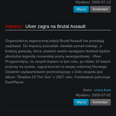
Wysłano:
2009-07-13
Więcej
Komentarz
Imprezy
:
Ulver zagra na Brutal Assault
Organizatorzy tegorocznej edycji Brutal Assault nie przestają
zadziwiać. Do imprezy pozostało niewiele ponad miesiąc, a
kolejną gwiazdą, która uświetni swoim występem festiwal będzie
absolutna legenda norweskiej sceny awangardowej - Ulver.
Przypomnijmy, że zespół dopiero w tym roku, po blisko 15 latach
przerwy na scenie, zagrał koncert w swojej rodzinnej Norwegii.
Ostatnim wydawnictwem pochodzącego z Oslo zespołu jest
album "Shadow Of The Sun" z 2007 roku. Festiwalowi patronuje
DarkPlanet.
Autor:
cross-bow
Wysłano:
2009-07-02
Więcej
Komentarz