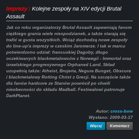
Imprezy
:
Kolejne zespoły na XIV edycji Brutal
Assault
Jak co roku organizatorzy Brutal Assault zapewniają fanom
ciężkiego grania wiele niespodzianek, a także starają się
trafić w gusta wszystkich. Wciąż dochodzą nowe zespoły
do line-up'a imprezy w czeskim Jaromerze. I tak w marcu
potwierdzono udział: francuskiej Dagoby, długo
oczekiwanych blackmetalowców z Norwegii - Immortal oraz
izraelskiego progresywnego Orphaned Land. Skład
uzupełnią także: Atheist, Brujeria, Negura Bunget, Obscura
i blackmetalowy Rotting Christ z Grecji. Na szczęście także
dla fanów hardcore ze Stanów powrócił po chwili
nieobecności do składu Madball. Festiwalowi patronuje
DarkPlanet.
Autor:
cross-bow
Wysłano:
2009-03-17
Więcej
Komentarz