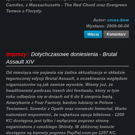
Carnifex, z Massachusetts - The Red Chord oraz Evergreen
Terrace z Florydy.
Autor:
cross-bow
Wysłano:
2009-06-04
Więcej
Komentarz
Imprezy
:
Dotychczasowe doniesienia - Brutal
Assault XIV
Od miesiąca nie pojawia się żadna aktualizacja w składzie
tegorocznej edycji Brutal Assault, a oczekiwania względem
organizatorów są jak zawsze wysokie. Wiemy już, że
headlinerami podczas trzech dni festiwalu, który w tym
roku odbędzie się w dniach od 6 do 8 sierpnia będą
Amerykanie z Fear Factory, bardzo lubiany w Polsce -
Testament, Szwedzi z Opeth oraz norweski Immortal. Warto
natomiast wspomnieć, że najtańsza opcja biletowa - 1200
KC dostępna jest tylko i wyłącznie poprzez stronę
organizatora z czeskiego Shindy. W zbliżonej kwocie
dostępne są karnety poprzez PayPal.com po 1257 KC.