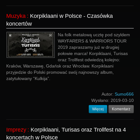
Muzyka
:
Korpiklaani w Polsce - Czasówka
koncertów
Na folk metalową ucztę pod szyldem
WAYFARERS & WARRIORS TOUR
2019 zapraszamy już w drugiej
połowie marca! Korpiklaani, Turisas
oraz Trollfest odwiedzą kolejno:
Kraków, Warszawę, Gdańsk oraz Wrocław. Korpiklaani
przyjedzie do Polski promować swój najnowszy album,
zatytułowany “Kulkija”.
Autor:
Sumo666
Wysłano:
2019-03-10
Więcej
Komentarz
Imprezy
:
Korpiklaani, Turisas oraz Trollfest na 4
koncertach w Polsce