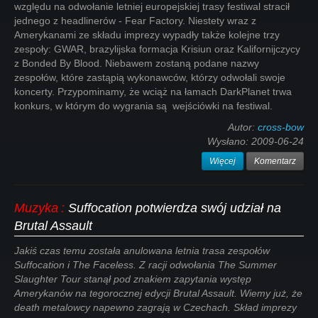
względu na odwołanie letniej europejskiej trasy festiwal stracił
jednego z headlinerów - Fear Factory. Niestety wraz z
Amerykanami ze składu imprezy wypadły także kolejne trzy
zespoły: GWAR, brazylijska formacja Krisiun oraz Kalifornijczycy
z Bonded By Blood. Niebawem zostaną podane nazwy
zespołów, które zastąpią wykonawców, którzy odwołali swoje
koncerty. Przypominamy, że wciąż na łamach DarkPlanet trwa
konkurs, w którym do wygrania są wejściówki na festiwal.
Autor:
cross-bow
Wysłano:
2009-06-24
Więcej
Komentarz
Muzyka
:
Suffocation potwierdza swój udział na
Brutal Assault
Jakiś czas temu została anulowana letnia trasa zespołów
Suffocation i The Faceless. Z racji odwołania The Summer
Slaughter Tour stanął pod znakiem zapytania występ
Amerykanów na tegorocznej edycji Brutal Assault. Wiemy już, że
death metalowcy napewno zagrają w Czechach. Skład imprezy