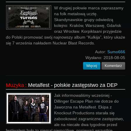
W drugiej połowie marca zapraszamy
na folk metalową ucztę.
Skandynawskie grupy odwiedzą
kolejno: Kraków, Warszawę, Gdańsk
oraz Wrocław. Korpiklaani przyjedzie
do Polski promować swój najnowszy album “Kulkija”, który ukaże
się 7 września nakładem Nuclear Blast Records.
Autor:
Sumo666
Wysłano:
2018-08-05
Więcej
Komentarz
Muzyka
:
Metalfest - polskie zastępstwo za DEP
Jak informowaliśmy wcześniej -
Dillinger Escape Plan nie dotrze do
Jaworzna na Metalfest. Ekipa z
Knockout Productions starała się
zabookować zagraniczne zastępstwo,
ale na niecałe dwa tygodnie przed
festiwalem było to niemal niemożliwe, ponieważ wszystkie