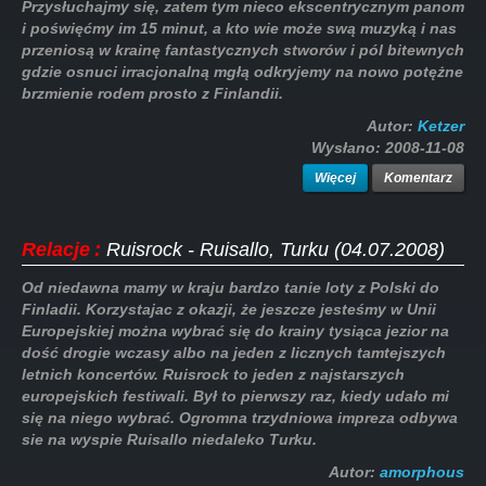
Przysłuchajmy się, zatem tym nieco ekscentrycznym panom
i poświęćmy im 15 minut, a kto wie może swą muzyką i nas
przeniosą w krainę fantastycznych stworów i pól bitewnych
gdzie osnuci irracjonalną mgłą odkryjemy na nowo potężne
brzmienie rodem prosto z Finlandii.
Autor:
Ketzer
Wysłano:
2008-11-08
Więcej
Komentarz
Relacje
:
Ruisrock - Ruisallo, Turku (04.07.2008)
Od niedawna mamy w kraju bardzo tanie loty z Polski do
Finladii. Korzystajac z okazji, że jeszcze jesteśmy w Unii
Europejskiej można wybrać się do krainy tysiąca jezior na
dość drogie wczasy albo na jeden z licznych tamtejszych
letnich koncertów. Ruisrock to jeden z najstarszych
europejskich festiwali. Był to pierwszy raz, kiedy udało mi
się na niego wybrać. Ogromna trzydniowa impreza odbywa
sie na wyspie Ruisallo niedaleko Turku.
Autor:
amorphous