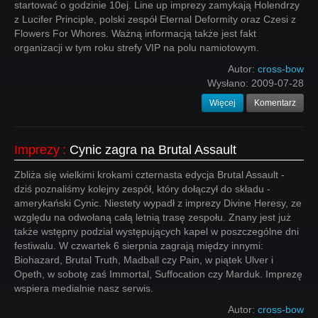
startować o godzinie 10ej. Line up imprezy zamykają Holendrzy
z Lucifer Principle, polski zespół Eternal Deformity oraz Czesi z
Flowers For Whores. Ważną informacją także jest fakt
organizacji w tym roku strefy VIP na polu namiotowym.
Autor:
cross-bow
Wysłano:
2009-07-28
Więcej
Komentarz
Imprezy
:
Cynic zagra na Brutal Assault
Zbliża się wielkimi krokami czternasta edycja Brutal Assault -
dziś poznaliśmy kolejny zespół, który dołączył do składu -
amerykański Cynic. Niestety wypadł z imprezy Divine Heresy, ze
względu na odwołaną całą letnią trasę zespołu. Znany jest już
także wstępny podział występujących kapel w poszczególne dni
festiwalu. W czwartek 6 sierpnia zagrają między innymi:
Biohazard, Brutal Truth, Madball czy Pain, w piątek Ulver i
Opeth, w sobotę zaś Immortal, Suffocation czy Marduk. Imprezę
wspiera medialnie nasz serwis.
Autor:
cross-bow