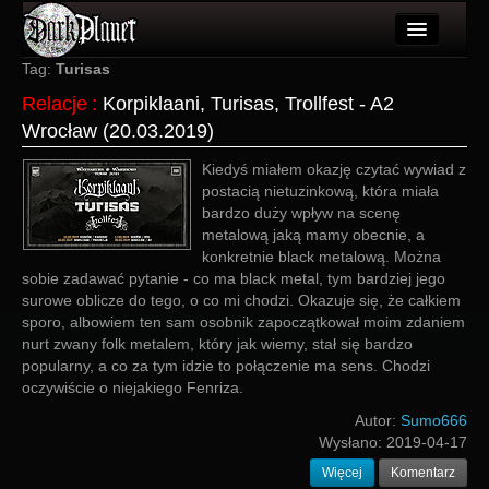
Artykuły
Tag:
Turisas
Relacje
:
Korpiklaani, Turisas, Trollfest - A2
Użytkownicy
Wrocław (20.03.2019)
Wydarzenia
Kiedyś miałem okazję czytać wywiad z
postacią nietuzinkową, która miała
Galeria
bardzo duży wpływ na scenę
metalową jaką mamy obecnie, a
Forum
konkretnie black metalową. Można
sobie zadawać pytanie - co ma black metal, tym bardziej jego
Więcej
surowe oblicze do tego, o co mi chodzi. Okazuje się, że całkiem
sporo, albowiem ten sam osobnik zapoczątkował moim zdaniem
Login
nurt zwany folk metalem, który jak wiemy, stał się bardzo
popularny, a co za tym idzie to połączenie ma sens. Chodzi
oczywiście o niejakiego Fenriza.
Autor:
Sumo666
Wysłano:
2019-04-17
Więcej
Komentarz