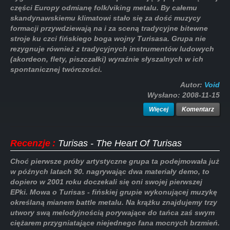
części Europy odmianę folk/viking metalu. By całemu
skandynawskiemu klimatowi stało się za dość muzycy
formacji przywdziewają na i za sceną tradycyjne bitewne
stroje ku czci fińskiego boga wojny Turisasa. Grupa nie
rezygnuje również z tradycyjnych instrumentów ludowych
(akordeon, flety, piszczałki) wyraźnie słyszalnych w ich
spontanicznej twórczości.
Autor:
Void
Wysłano:
2008-11-15
Więcej
Komentarz
Recenzje
:
Turisas - The Heart Of Turisas
Choć pierwsze próby artystyczne grupa ta podejmowała już
w późnych latach 90. nagrywając dwa materiały demo, to
dopiero w 2001 roku doczekali się oni swojej pierwszej
EPki. Mowa o Turisas - fińskiej grupie wykonującej muzykę
określaną mianem battle metalu. Na krążku znajdujemy trzy
utwory swą melodyjnością porywające do tańca zaś swym
ciężarem przygniatające niejednego fana mocnych brzmień.