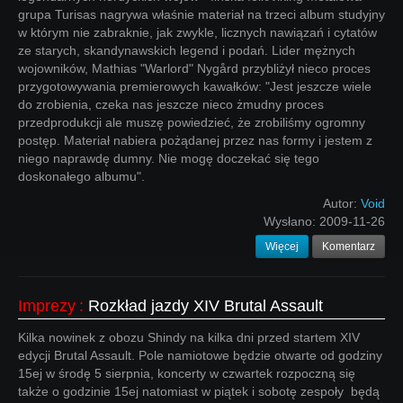
grupa Turisas nagrywa właśnie materiał na trzeci album studyjny
w którym nie zabraknie, jak zwykle, licznych nawiązań i cytatów
ze starych, skandynawskich legend i podań. Lider mężnych
wojowników, Mathias "Warlord" Nygård przybliżył nieco proces
przygotowywania premierowych kawałków: "Jest jeszcze wiele
do zrobienia, czeka nas jeszcze nieco żmudny proces
przedprodukcji ale muszę powiedzieć, że zrobiliśmy ogromny
postęp. Materiał nabiera pożądanej przez nas formy i jestem z
niego naprawdę dumny. Nie mogę doczekać się tego
doskonałego albumu".
Autor:
Void
Wysłano:
2009-11-26
Więcej
Komentarz
Imprezy
:
Rozkład jazdy XIV Brutal Assault
Kilka nowinek z obozu Shindy na kilka dni przed startem XIV
edycji Brutal Assault. Pole namiotowe będzie otwarte od godziny
15ej w środę 5 sierpnia, koncerty w czwartek rozpoczną się
także o godzinie 15ej natomiast w piątek i sobotę zespoły będą