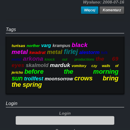
Wysłano:
2008-07-16
Więcej
Komentarz
Tags
black
varg
krampus
turisas
norther
firlej
metal
metal
alestorm
kwadrat
folk
arkona
the 69
metal
knock out productions
eyes
marduk
skalmold
vomitory czy walls of
before the morning
jericho
sun
crows bring
trollfest
moonsorrow
the spring
Login
Login