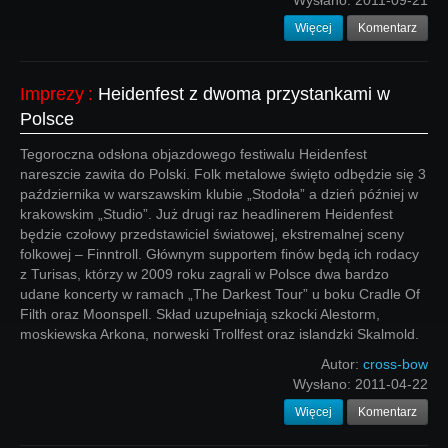
Wysłano:
2011-09-21
Więcej
Komentarz
Imprezy
:
Heidenfest z dwoma przystankami w
Polsce
Tegoroczna odsłona objazdowego festiwalu Heidenfest
nareszcie zawita do Polski. Folk metalowe święto odbędzie się 3
października w warszawskim klubie „Stodoła” a dzień później w
krakowskim „Studio”. Już drugi raz headlinerem Heidenfest
będzie czołowy przedstawiciel światowej, ekstremalnej sceny
folkowej – Finntroll. Głównym supportem finów będą ich rodacy
z Turisas, którzy w 2009 roku zagrali w Polsce dwa bardzo
udane koncerty w ramach „The Darkest Tour” u boku Cradle Of
Filth oraz Moonspell. Skład uzupełniają szkocki Alestorm,
moskiewska Arkona, norweski Trollfest oraz islandzki Skalmold.
Autor:
cross-bow
Wysłano:
2011-04-22
Więcej
Komentarz