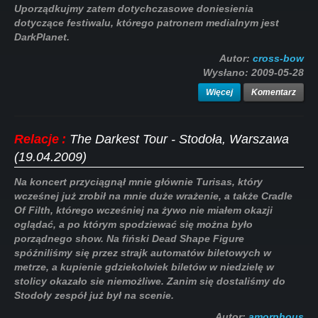
Uporządkujmy zatem dotychczasowe doniesienia
dotyczące festiwalu, którego patronem medialnym jest
DarkPlanet.
Autor:
cross-bow
Wysłano:
2009-05-28
Więcej
Komentarz
Relacje
:
The Darkest Tour - Stodoła, Warszawa
(19.04.2009)
Na koncert przyciągnął mnie głównie Turisas, który
wcześnej już zrobił na mnie duże wrażenie, a także Cradle
Of Filth, którego wcześniej na żywo nie miałem okazji
oglądać, a po którym spodziewać się można było
porządnego show. Na fiński Dead Shape Figure
spóźniliśmy się przez strajk automatów biletowych w
metrze, a kupienie gdziekolwiek biletów w niedzielę w
stolicy okazało sie niemożliwe. Zanim się dostaliśmy do
Stodoły zespół już był na scenie.
Autor:
amorphous