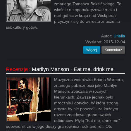
zmarłego Tomasza Beksińskiego. To
właśnie on spopularyzował rocka i
nurt gothic w kraju nad Wisłą oraz
przyczynił się do wzrostu znaczenia
subkultury gotów.
Autor:
Uriella
Wysłano:
2015-12-04
Więcej
Komentarz
Recenzje
:
Marilyn Manson - Eat me, drink me
Muzyczna wędrówka Briana Warnera,
znanego publiczności jako Marilyn
Manson, zbaczała w różnych
kierunkach. Zawsze jednak było
mrocznie i gotycko. W którą stronę
artysta by nie poszedł - za każdym
razem znajdował grono swoich
odbiorców. Płytą "Eat me, drink me"
udowodnił, że w jego duszy gra również rock and roll. Oto