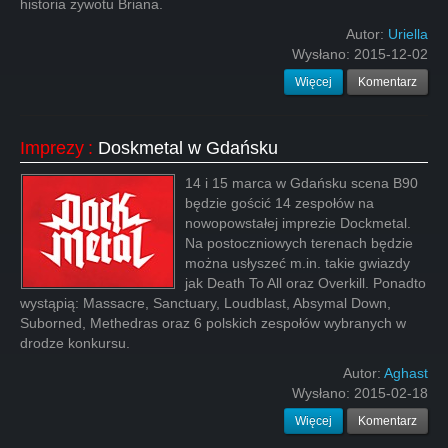
historia żywotu Briana.
Autor:
Uriella
Wysłano:
2015-12-02
Więcej
Komentarz
Imprezy
:
Doskmetal w Gdańsku
14 i 15 marca w Gdańsku scena B90
będzie gościć 14 zespołów na
nowopowstałej imprezie Dockmetal.
Na postoczniowych terenach będzie
można usłyszeć m.in. takie gwiazdy
jak Death To All oraz Overkill. Ponadto
wystąpią: Massacre, Sanctuary, Loudblast, Absymal Down,
Suborned, Methedras oraz 6 polskich zespołów wybranych w
drodze konkursu.
Autor:
Aghast
Wysłano:
2015-02-18
Więcej
Komentarz