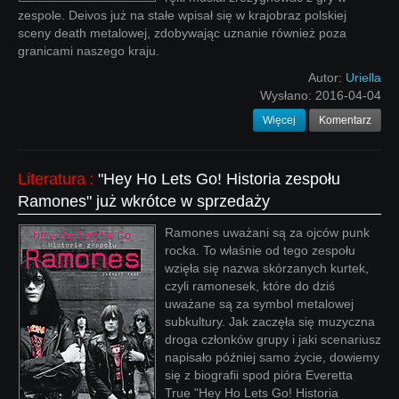
zespole. Deivos już na stałe wpisał się w krajobraz polskiej
sceny death metalowej, zdobywając uznanie również poza
granicami naszego kraju.
Autor:
Uriella
Wysłano:
2016-04-04
Więcej
Komentarz
Literatura
:
"Hey Ho Lets Go! Historia zespołu
Ramones" już wkrótce w sprzedaży
Ramones uważani są za ojców punk
rocka. To właśnie od tego zespołu
wzięła się nazwa skórzanych kurtek,
czyli ramonesek, które do dziś
uważane są za symbol metalowej
subkultury. Jak zaczęła się muzyczna
droga członków grupy i jaki scenariusz
napisało później samo życie, dowiemy
się z biografii spod pióra Everetta
True "Hey Ho Lets Go! Historia