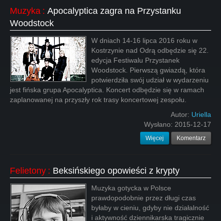
Muzyka
:
Apocalyptica zagra na Przystanku
Woodstock
W dniach 14-16 lipca 2016 roku w
Kostrzynie nad Odrą odbędzie się 22.
edycja Festiwalu Przystanek
Woodstock. Pierwszą gwiazdą, która
potwierdziła swój udział w wydarzeniu
jest fińska grupa Apocalyptica. Koncert odbędzie się w ramach
zaplanowanej na przyszły rok trasy koncertowej zespołu.
Autor:
Uriella
Wysłano:
2015-12-17
Więcej
Komentarz
Felietony
:
Beksińskiego opowieści z krypty
Muzyka gotycka w Polsce
prawdopodobnie przez długi czas
byłaby w cieniu, gdyby nie działalność
i aktywność dziennikarska tragicznie