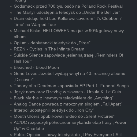
Young”
Godsmack przed 700 tys. osób na Pol'and'Rock Festival
The Martyr udostępnia teledysk do „Under the Bell Jar”
Drain oddaje hołd Lou Kollerowi coverem 'It's Clobberin'
Time' na Warped Tour
Michael Kiske: HELLOWEEN ma już w 90% gotowy nowy
album
Opium - debiutancki teledysk do „Dirge”
REZN - Cycles In The Infinite Dream
Suicide Silence zapowiada jesienną trasę „Reminders Of
Hell Tour”
Bleached - Blood Moon
Gene Loves Jezebel wydają winyl na 40. rocznicę albumu
„Discover”
Theory of a Deadman zapowiada EP Part 1: Funeral Songs
Język nocy oraz Rzeźbię w słowach - Ursula K. Le Guin
Black Marble z intymnym teledyskiem do „Anything”
Analog Dance powraca z mrocznym singlem „Fall Apart”
Interpol udostępnili teledysk do „Iron City”
Mouth Ulcers opublikowali wideo do „Silent Pictures”
AC/DC rozpoczęli północnoamerykański etap trasy „Power
Up” w Charlotte
Public Opinion – nowy teledysk do „I Pay Everyone I Still