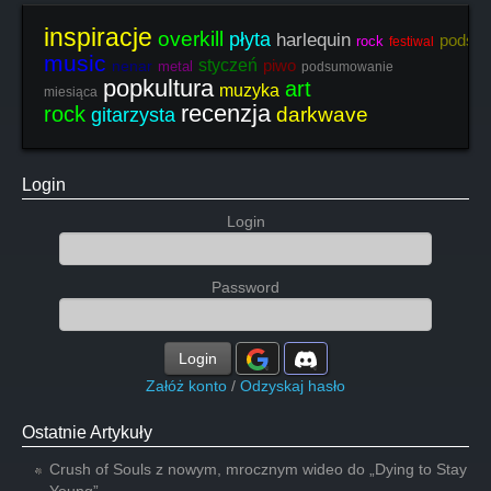
inspiracje
overkill
płyta
harlequin
podsu
rock
festiwal
music
styczeń
piwo
nenar
metal
podsumowanie
popkultura
art
muzyka
miesiąca
recenzja
rock
darkwave
gitarzysta
Login
Login
Password
Login
Załóż konto
/
Odzyskaj hasło
Ostatnie Artykuły
Crush of Souls z nowym, mrocznym wideo do „Dying to Stay