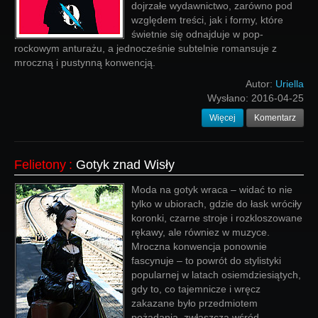
dojrzałe wydawnictwo, zarówno pod
względem treści, jak i formy, które
świetnie się odnajduje w pop-
rockowym anturażu, a jednocześnie subtelnie romansuje z
mroczną i pustynną konwencją.
Autor:
Uriella
Wysłano:
2016-04-25
Więcej
Komentarz
Felietony
:
Gotyk znad Wisły
Moda na gotyk wraca – widać to nie
tylko w ubiorach, gdzie do łask wróciły
koronki, czarne stroje i rozkloszowane
rękawy, ale równiez w muzyce.
Mroczna konwencja ponownie
fascynuje – to powrót do stylistyki
popularnej w latach osiemdziesiątych,
gdy to, co tajemnicze i wręcz
zakazane było przedmiotem
pożądania, zwłaszcza wśród