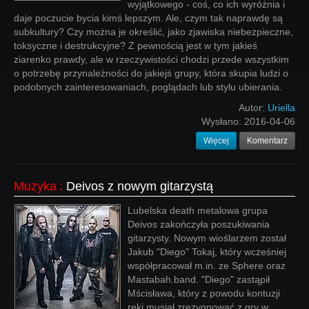
wyjątkowego - coś, co ich wyróżnia i
daje poczucie bycia kimś lepszym. Ale, czym tak naprawdę są
subkultury? Czy można je określić, jako zjawiska niebezpieczne,
toksyczne i destrukcyjne? Z pewnością jest w tym jakieś
ziarenko prawdy, ale w rzeczywistości chodzi przede wszystkim
o potrzebę przynależności do jakiejś grupy, która skupia ludzi o
podobnych zainteresowaniach, poglądach lub stylu ubierania.
Autor:
Uriella
Wysłano:
2016-04-06
Więcej
Komentarz
Muzyka
:
Deivos z nowym gitarzystą
Lubelska death metalowa grupa
Deivos zakończyła poszukiwania
gitarzysty. Nowym wioślarzem został
Jakub "Diego" Tokaj, który wcześniej
współpracował m.in. ze Sphere oraz
Mastabah.band. "Diego" zastąpił
Mścisława, który z powodu kontuzji
ręki musiał zrezygnować z gry w