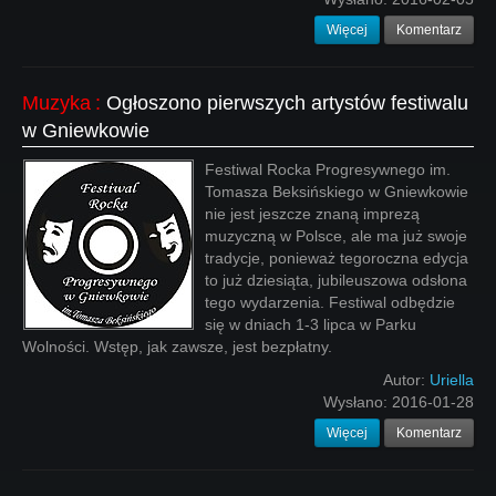
Więcej
Komentarz
Muzyka
:
Ogłoszono pierwszych artystów festiwalu
w Gniewkowie
Festiwal Rocka Progresywnego im.
Tomasza Beksińskiego w Gniewkowie
nie jest jeszcze znaną imprezą
muzyczną w Polsce, ale ma już swoje
tradycje, ponieważ tegoroczna edycja
to już dziesiąta, jubileuszowa odsłona
tego wydarzenia. Festiwal odbędzie
się w dniach 1-3 lipca w Parku
Wolności. Wstęp, jak zawsze, jest bezpłatny.
Autor:
Uriella
Wysłano:
2016-01-28
Więcej
Komentarz