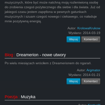
muzycznych, które być może natchną moją rozleniwioną osobę
do zrobienia czegoś pożytecznego dla siebie i dla świata. Już od
jakiegoś czasu jestem zapętlona w pewnych gatunkach
muzycznych i szuam czegoś nowego i ciekawego, co naładuje
mnie pozytywną energią.
Autor:
KrolowaKrukow
Wysłano:
2014-03-19
Więcej
Komentarz
Blog
:
Dreamerion - nowe utwory
Po wielu miesiącach wróciłem z Dreamerionem do ngarań.
Autor:
Argmator
Wysłano:
2014-01-21
Więcej
Komentarz
Poezja
:
Muzyka