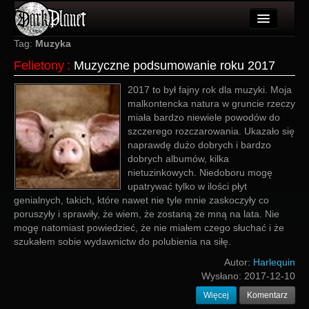
Artykuły
Tag:
Muzyka
Felietony
:
Muzyczne podsumowanie roku 2017
Użytkownicy
2017 to był fajny rok dla muzyki. Moja
Wydarzenia
malkontencka natura w gruncie rzeczy
miała bardzo niewiele powodów do
Galeria
szczerego rozczarowania. Ukazało się
naprawdę dużo dobrych i bardzo
Forum
dobrych albumów, kilka
nietuzinkowych. Niedoboru mogę
Więcej
upatrywać tylko w ilości płyt
genialnych, takich, które nawet nie tyle mnie zaskoczyły co
Login
poruszyły i sprawiły, że wiem, że zostaną ze mną na lata. Nie
mogę natomiast powiedzieć, że nie miałem czego słuchać i że
szukałem sobie wydawnictw do polubienia na siłę.
Autor:
Harlequin
Wysłano:
2017-12-10
Więcej
Komentarz