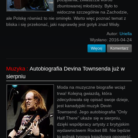
zbuntowanej młodzieży. Było to
widoczne szczególnie na Zachodzie,
ale Polskę również to nie ominęło. Warto więc poznać temat z
bliska i się przekonać, jaki naprawdę jest gotyk znad Wisły.
Autor:
Uriella
Wysłano:
2016-04-24
Więcej
Komentarz
Muzyka
:
Autobiografia Devina Townsenda już w
sierpniu
Moda na muzyczne biografie wciąż
trwa! Kolejną gwiazdą, która
zdecydowała się opisać swoje dzieje,
jest kanadyjski muzyk Devin
Townsend. Jego autobiografia "Only
Half There" ukaże się w sierpniu,
dzięki współpracy artysty z brytyjskim
wydawnictwem Rocket 88. Nie będzie
to jednak typowa książkowa opowieść,