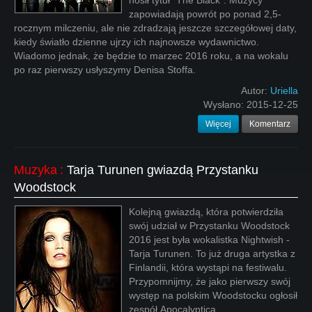
nosił tytuł "The Black". Muzycy
zapowiadają powrót po ponad 2,5-
rocznym milczeniu, ale nie zdradzają jeszcze szczegółowej daty,
kiedy światło dzienne ujrzy ich najnowsze wydawnictwo.
Wiadomo jednak, że będzie to marzec 2016 roku, a na wokalu
po raz pierwszy usłyszymy Denisa Stoffa.
Autor:
Uriella
Wysłano:
2015-12-25
Więcej
Komentarz
Muzyka
:
Tarja Turunen gwiazdą Przystanku
Woodstock
Kolejną gwiazdą, która potwierdziła
swój udział w Przystanku Woodstock
2016 jest była wokalistka Nightwish -
Tarja Turunen. To już druga artystka z
Finlandii, która wystąpi na festiwalu.
Przypomnijmy, że jako pierwszy swój
występ na polskim Woodstocku ogłosił
zespół Apocalyptica.