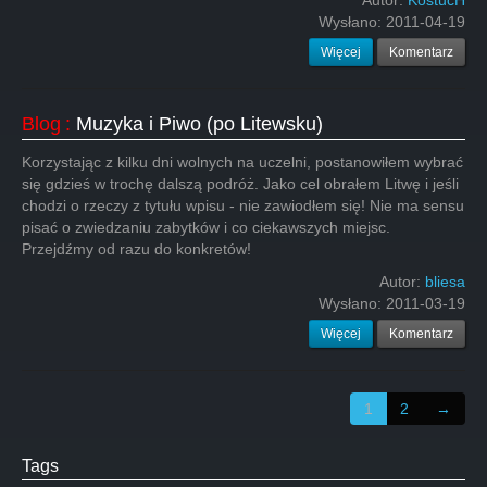
Autor:
KostucH
Wysłano:
2011-04-19
Więcej
Komentarz
Blog
:
Muzyka i Piwo (po Litewsku)
Korzystając z kilku dni wolnych na uczelni, postanowiłem wybrać
się gdzieś w trochę dalszą podróż. Jako cel obrałem Litwę i jeśli
chodzi o rzeczy z tytułu wpisu - nie zawiodłem się! Nie ma sensu
pisać o zwiedzaniu zabytków i co ciekawszych miejsc.
Przejdźmy od razu do konkretów!
Autor:
bliesa
Wysłano:
2011-03-19
Więcej
Komentarz
1
2
→
Tags