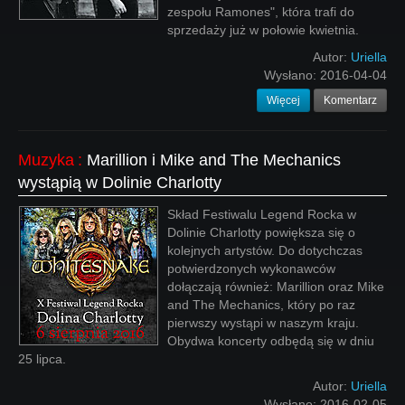
zespołu Ramones", która trafi do
sprzedaży już w połowie kwietnia.
Autor:
Uriella
Wysłano:
2016-04-04
Więcej
Komentarz
Muzyka
:
Marillion i Mike and The Mechanics
wystąpią w Dolinie Charlotty
Skład Festiwalu Legend Rocka w
Dolinie Charlotty powiększa się o
kolejnych artystów. Do dotychczas
potwierdzonych wykonawców
dołączają również: Marillion oraz Mike
and The Mechanics, który po raz
pierwszy wystąpi w naszym kraju.
Obydwa koncerty odbędą się w dniu
25 lipca.
Autor:
Uriella
Wysłano:
2016-02-05