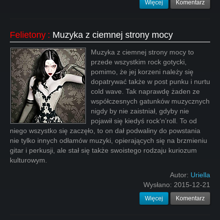
Więcej
Komentarz
Felietony
:
Muzyka z ciemnej strony mocy
Muzyka z ciemnej strony mocy to
przede wszystkim rock gotycki,
pomimo, że jej korzeni należy się
dopatrywać także w post punku i nurtu
cold wave. Tak naprawdę żaden ze
współczesnych gatunków muzycznych
nigdy by nie zaistniał, gdyby nie
pojawił się kiedyś rock‘n’roll. To od
niego wszystko się zaczęło, to on dał podwaliny do powstania
nie tylko innych odłamów muzyki, opierających się na brzmieniu
gitar i perkusji, ale stał się także swoistego rodzaju kuriozum
kulturowym.
Autor:
Uriella
Wysłano:
2015-12-21
Więcej
Komentarz