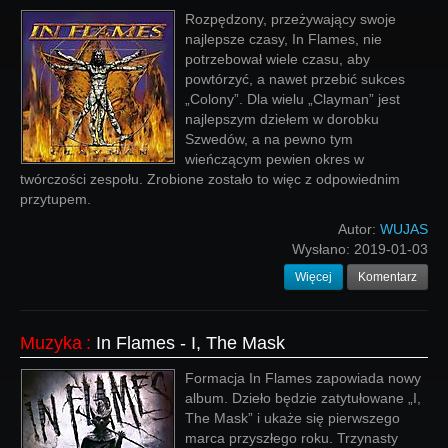
Rozpędzony, przeżywający swoje
najlepsze czasy, In Flames, nie
potrzebował wiele czasu, aby
powtórzyć, a nawet przebić sukces
„Colony”. Dla wielu „Clayman” jest
najlepszym dziełem w dorobku
Szwedów, a na pewno tym
wieńczącym pewien okres w
twórczości zespołu. Zrobione zostało to więc z odpowiednim
przytupem.
Autor:
WUJAS
Wysłano:
2019-01-03
Więcej
Komentarz
Muzyka
:
In Flames - I, The Mask
Formacja In Flames zapowiada nowy
album. Dzieło będzie zatytułowane „I,
The Mask” i ukaże się pierwszego
marca przyszłego roku. Trzynasty