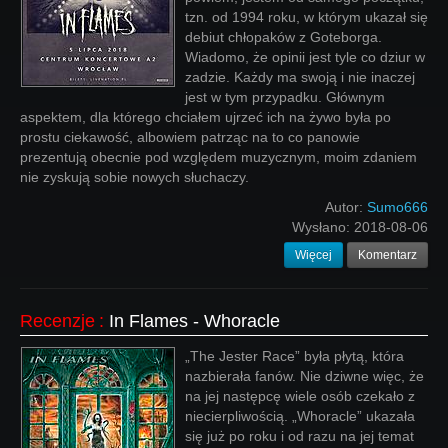
tzn. od 1994 roku, w którym ukazał się
debiut chłopaków z Goteborga.
Wiadomo, że opinii jest tyle co dziur w
zadzie. Każdy ma swoją i nie inaczej
jest w tym przypadku. Głównym
aspektem, dla którego chciałem ujrzeć ich na żywo była po
prostu ciekawość, albowiem patrząc na to co panowie
prezentują obecnie pod względem muzycznym, moim zdaniem
nie zyskują sobie nowych słuchaczy.
Autor:
Sumo666
Wysłano:
2018-08-06
Więcej
Komentarz
Recenzje
:
In Flames - Whoracle
„The Jester Race” była płytą, która
nazbierała fanów. Nie dziwne więc, że
na jej następcę wiele osób czekało z
niecierpliwością. „Whoracle” ukazała
się już po roku i od razu na jej temat