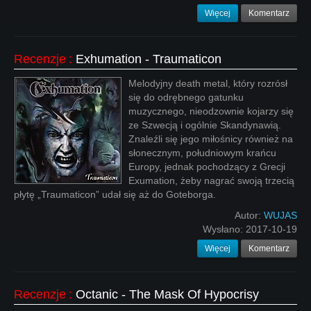
Więcej
Komentarz
Recenzje
:
Exhumation - Traumaticon
Melodyjny death metal, który rozrósł
się do odrębnego gatunku
muzycznego, nieodzownie kojarzy się
ze Szwecją i ogólnie Skandynawią.
Znaleźli się jego miłośnicy również na
słonecznym, południowym krańcu
Europy, jednak pochodzący z Grecji
Exumation, żeby nagrać swoją trzecią
płytę „Traumaticon” udał się aż do Goteborga.
Autor:
WUJAS
Wysłano:
2017-10-19
Więcej
Komentarz
Recenzje
:
Octanic - The Mask Of Hypocrisy