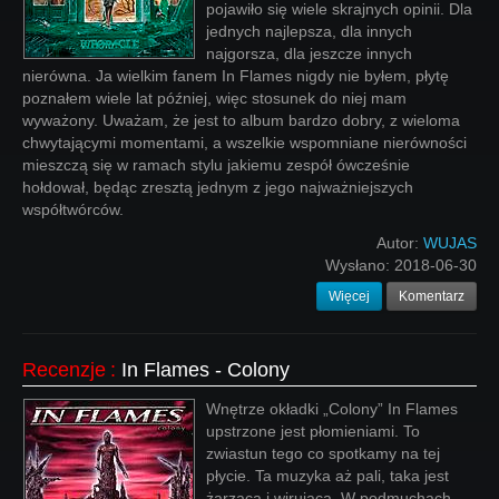
pojawiło się wiele skrajnych opinii. Dla
jednych najlepsza, dla innych
najgorsza, dla jeszcze innych
nierówna. Ja wielkim fanem In Flames nigdy nie byłem, płytę
poznałem wiele lat później, więc stosunek do niej mam
wyważony. Uważam, że jest to album bardzo dobry, z wieloma
chwytającymi momentami, a wszelkie wspomniane nierówności
mieszczą się w ramach stylu jakiemu zespół ówcześnie
hołdował, będąc zresztą jednym z jego najważniejszych
współtwórców.
Autor:
WUJAS
Wysłano:
2018-06-30
Więcej
Komentarz
Recenzje
:
In Flames - Colony
Wnętrze okładki „Colony” In Flames
upstrzone jest płomieniami. To
zwiastun tego co spotkamy na tej
płycie. Ta muzyka aż pali, taka jest
żarząca i wirująca. W podmuchach