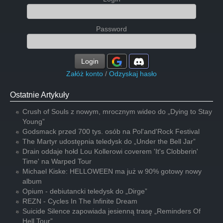
Password
Login
Załóż konto
/
Odzyskaj hasło
Ostatnie Artykuły
Crush of Souls z nowym, mrocznym wideo do „Dying to Stay
Young”
Godsmack przed 700 tys. osób na Pol'and'Rock Festival
The Martyr udostępnia teledysk do „Under the Bell Jar”
Drain oddaje hołd Lou Kollerowi coverem 'It's Clobberin'
Time' na Warped Tour
Michael Kiske: HELLOWEEN ma już w 90% gotowy nowy
album
Opium - debiutancki teledysk do „Dirge”
REZN - Cycles In The Infinite Dream
Suicide Silence zapowiada jesienną trasę „Reminders Of
Hell Tour”