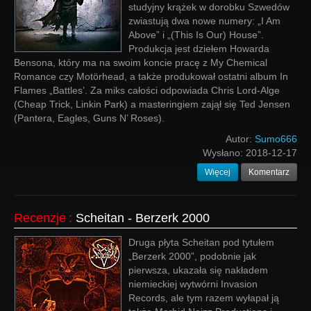
studyjny krążek w dorobku Szwedów
zwiastują dwa nowe numery: „I Am
Above” i „(This Is Our) House”.
Produkcja jest dziełem Howarda
Bensona, który ma na swoim koncie pracę z My Chemical
Romance czy Motörhead, a także produkował ostatni album In
Flames „Battles’. Za miks całości odpowiada Chris Lord-Alge
(Cheap Trick, Linkin Park) a masteringiem zajął się Ted Jensen
(Pantera, Eagles, Guns N’ Roses).
Autor:
Sumo666
Wysłano:
2018-12-17
Więcej
Komentarz
Recenzje
:
Scheitan - Berzerk 2000
Druga płyta Scheitan pod tytułem
„Berzerk 2000”, podobnie jak
pierwsza, ukazała się nakładem
niemieckiej wytwórni Invasion
Records, ale tym razem wyłapał ją