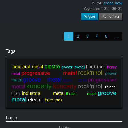
Autor:
cross-bow
Wysłano:
2011-06-01
Więcej
Komentarz
1
2
3
4
5
→
Tags
electro
industrial metal
hard rock
power metal
heavy
rock'n'roll
progressive metal
power
metal
groove metal
progressive
metal
heavy metal
koncerty
koncerty
rock'n'roll
metal
thrash
groove
industrial metal
metal
thrash metal
metal
electro
hard rock
Login
Login