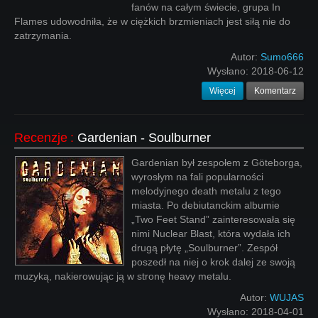
fanów na całym świecie, grupa In
Flames udowodniła, że w ciężkich brzmieniach jest siłą nie do
zatrzymania.
Autor:
Sumo666
Wysłano:
2018-06-12
Więcej
Komentarz
Recenzje
:
Gardenian - Soulburner
Gardenian był zespołem z Göteborga,
wyrosłym na fali popularności
melodyjnego death metalu z tego
miasta. Po debiutanckim albumie
„Two Feet Stand” zainteresowała się
nimi Nuclear Blast, która wydała ich
drugą płytę „Soulburner”. Zespół
poszedł na niej o krok dalej ze swoją
muzyką, nakierowując ją w stronę heavy metalu.
Autor:
WUJAS
Wysłano:
2018-04-01