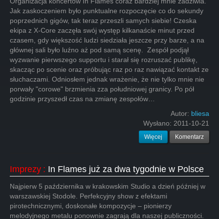
Organizacja koncertów In Flames coraz bardziej mnie zadziwia.
Jak zaskoczeniem było punktualne rozpoczęcie co do sekundy
poprzednich gigów, tak teraz przeszli samych siebie! Czeska
ekipa z X-Core zaczęła swój występ kilkanaście minut przed
czasem, gdy większość ludzi siedziała jeszcze przy barze, a na
głównej sali było luźno aż pod samą scenę. Zespół podjął
wyzwanie pierwszego supportu i starał się rozruszać publikę,
skacząc po scenie oraz próbując raz po raz nawiązać kontakt ze
słuchaczami. Odniosłem jednak wrażenie, że nie tylko mnie nie
porwały "corowe" brzmienia zza południowej granicy. Po pół
godzinie przyszedł czas na zmianę zespołów…
Autor:
bliesa
Wysłano:
2011-10-21
Więcej
Komentarz
Imprezy
:
In Flames już za dwa tygodnie w Polsce
Najpierw 5 października w krakowskim Studio a dzień później w
warszawskiej Stodole. Perfekcyjny show z efektami
pirotechnicznymi, doskonałe kompozycje – pionierzy
melodyjnego metalu ponownie zagrają dla naszej publiczności.