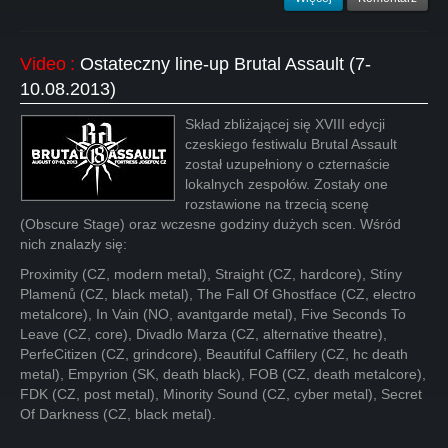
Video
:
Ostateczny line-up Brutal Assault (7-
10.08.2013)
Skład zbliżającej się XVIII edycji
czeskiego festiwalu Brutal Assault
został uzupełniony o czternaście
lokalnych zespołów. Zostały one
rozstawione na trzecią scenę
(Obscure Stage) oraz wczesne godziny dużych scen. Wśród
nich znalazły się:
Proximity (CZ, modern metal), Straight (CZ, hardcore), Stíny
Plamenů (CZ, black metal), The Fall Of Ghostface (CZ, electro
metalcore), In Vain (NO, avantgarde metal), Five Seconds To
Leave (CZ, core), Divadlo Marza (CZ, alternative theatre),
PerfeCitizen (CZ, grindcore), Beautiful Caffilery (CZ, hc death
metal), Empyrion (SK, death black), FOB (CZ, death metalcore),
FDK (CZ, post metal), Minority Sound (CZ, cyber metal), Secret
Of Darkness (CZ, black metal).