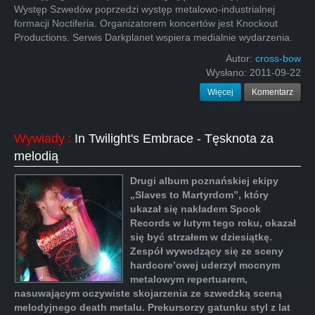
Występ Szwedów poprzedzi występ metalowo-industrialnej
formacji Noctiferia. Organizatorem koncertów jest Knockout
Productions. Serwis Darkplanet wspiera medialnie wydarzenia.
Autor:
cross-bow
Wysłano:
2011-09-22
Więcej
Komentarz
Wywiady
:
In Twilight's Embrace - Tęsknota za
melodią
Drugi album poznańskiej ekipy
„Slaves to Martyrdom”, który
ukazał się nakładem Spook
Records w lutym tego roku, okazał
się być strzałem w dziesiątkę.
Zespół wywodzący się ze sceny
hardcore’owej uderzył mocnym
metalowym repertuarem,
nasuwającym oczywiste skojarzenia ze szwedzką sceną
melodyjnego death metalu. Prekursorzy gatunku styl z lat