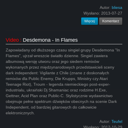
Autor:
bliesa
Wysłano:
2013-07-27
Więcej
Komentarz
Video
:
Desdemona - In Flames
Zapowiadany od dłuższego czasu singiel grupy Desdemona "In
Flames", ujrzał wreszcie światło dzienne. Singiel zawiera
albumową wersję utworu oraz jego siedem remixów
wykonanych przez międzynarodowych przedstawicieli sceny
dark independent: Vigilante z Chile (znane z doskonałych
remixów dla Public Enemy, Die Krupps, Ministry czy Atari
Teenage Riot), Troum - legenda niemieckiego post-exper-
industrialu, ukraiński Dj Shamaniac oraz rodzime H.Exe,
Gettner, Acid Plan oraz Public-C. Stylistycznie wydawnictwo
obejmuje pełne spektrum dźwięków obecnych na scenie Dark
Independent, od bardziej gitarowych do całkowicie
elektronicznych.
Autor:
Teufel
Wysłano:
2012-10-29