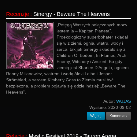
Recenzje
:
Sinergy - Beware The Heavens
„Potęgą Waszych połączonych mocy
jestem ja – Kapitan Planeta”.
Proekologiczny superbohater składał
się w z ziemi, ognia, wiatru, wody i
serca, tak jak Sinergy składało się z
Children Of Bodom, In Flames, Arch
Enemy, Witchery i Ancient. Bo gdy
ziemią jest Sharlee D’Angelo, ogniem
Ronny Milianowicz, wiatrem i wodą Alexi Laiho i Jesper
Strömblad, a sercem Kimberly Goss to Ziemia musi być
bezpieczna, a problem pojawia się gdzie indziej: „Beware The
Heavens”.
Autor:
WUJAS
Wysłano:
2020-09-02
Więcej
Komentarz
Relacje
:
Mystic Festival 2019 - Tauron Arena,