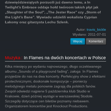
dziewięćdziesiątych porzucili już dawno temu, a In
Twilight’s Embrace oddaje hołd twórcom takich płyt jak
„Slaughter of the Soul”, „The Jester Race” czy „Storm of
the Light’s Bane”. Wywiadu udzielili wokalista Cyprian
Łakomy oraz gitarzysta Lechu Szlenk.
Autor:
travis_bickle
Wysłano:
2011-07-01
Więcej
Komentarz
Muzyka
:
In Flames na dwóch koncertach w Polsce
Kilka miesięcy po wydaniu najnowszego, długo oczekiwanego
albumu „Sounds of a playground fading”, załoga In Flames
przyjedzie do nas na dwa koncerty. Perfekcyjny show z efektami
pirotechnicznymi, doskonałe kompozycje – pionierzy
melodyjnego metalu ponownie zagrają dla polskich fanów.
Zespół odwiedzi najpierw 5 października klub Studio w
Krakowie, dzień później wystąpi w warszawskiej Stodole.
Szczegóły dotyczące cen biletów poznamy niebawem.
Organizatorem koncertów jest Knockout Productions.