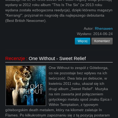
wydany w 2012 roku album "This Is The Six" (w 2013 roku
wydana została wzbogacona reedycja), dzięki któremu magazyn
"Kerrang!", przyznał im nagrodę dla najlepszego debiutanta
(Best British Newcomer).
Autor:
Rhenawen
Wysłano:
2014-06-24
Więcej
Komentarz
Recenzje
:
One Without - Sweet Relief
One Without to zespół z Göteborga,
co nie pozostaje bez wpływu na ich
twórczość. Dwa lata po debiucie, w
kwietniu 2011 roku, ukazał się ich
drugi album „Sweet Relief”. Muzyka
na nim zawarta jest połączeniem
gotyckiego metalu spod znaku Epica i
Within Temptation, z typowym
göteborgskim death metalem, który na kilometr zalatuje In
Flames. Po kilkukrotnym zapoznaniu się z tą pozycją postaram