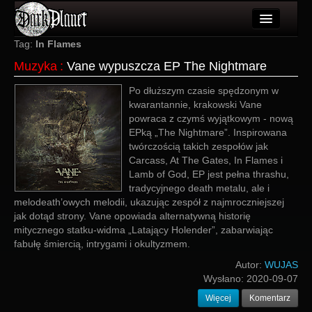
Artykuły
Tag:
In Flames
Muzyka
:
Vane wypuszcza EP The Nightmare
Użytkownicy
Po dłuższym czasie spędzonym w
Wydarzenia
kwarantannie, krakowski Vane
powraca z czymś wyjątkowym - nową
Galeria
EPką „The Nightmare”. Inspirowana
twórczością takich zespołów jak
Forum
Carcass, At The Gates, In Flames i
Lamb of God, EP jest pełna thrashu,
Więcej
tradycyjnego death metalu, ale i
melodeath’owych melodii, ukazując zespół z najmroczniejszej
Login
jak dotąd strony. Vane opowiada alternatywną historię
mitycznego statku-widma „Latający Holender”, zabarwiając
fabułę śmiercią, intrygami i okultyzmem.
Autor:
WUJAS
Wysłano:
2020-09-07
Więcej
Komentarz