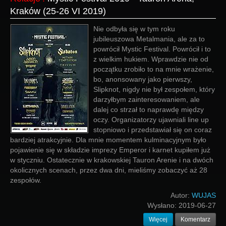
Kraków (25-26 VI 2019)
Nie odbyła się w tym roku
jubileuszowa Metalmania, ale za to
powrócił Mystic Festival. Powrócił i to
z wielkim hukiem. Wprawdzie nie od
początku zrobiło to na mnie wrażenie,
bo, anonsowany jako pierwszy,
Slipknot, nigdy nie był zespołem, który
darzyłbym zainteresowaniem, ale
dalej co strzał to naprawdę między
oczy. Organizatorzy ujawniali line up
stopniowo i przedstawiał się on coraz
bardziej atrakcyjnie. Dla mnie momentem kulminacyjnym było
pojawienie się w składzie imprezy Emperor i karnet kupiłem już
w styczniu. Ostatecznie w krakowskiej Tauron Arenie i na dwóch
okolicznych scenach, przez dwa dni, mieliśmy zobaczyć aż 28
zespołów.
Autor:
WUJAS
Wysłano:
2019-06-27
Więcej
Komentarz