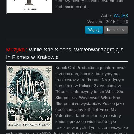
nim trzy utwory i całość trwa niecałe
piętnaście minut.
Autor:
WUJAS
Wysłano:
2015-12-26
Więcej
Komentarz
Muzyka
:
While She Sleeps, Wovenwar zagrają z
In Flames w Krakowie
Knock Out Productions poinformował
o zespołach, które zobaczymy na
trasie wraz z In Flames. Na jedynym
koncercie w Polsce, 27 września w
"Studiu" zobaczymy także While She
Sleeps oraz Wovenwar. While She
Sleeps miało wystąpić w Polsce jako
gość specjalny z Bullet From My
Valentine. Tamten plan się niestety
zmienił przez co wiele osób było
rozczarowanych. Tym razem wszystko
wskazuje na to, że WSS dotrze do Polski. Anglicy wciąż promują