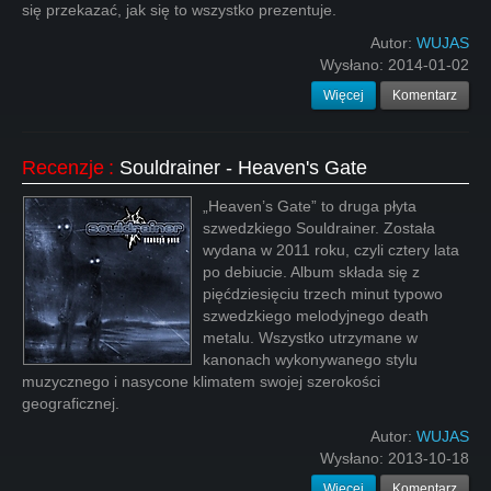
się przekazać, jak się to wszystko prezentuje.
Autor:
WUJAS
Wysłano:
2014-01-02
Więcej
Komentarz
Recenzje
:
Souldrainer - Heaven's Gate
„Heaven’s Gate” to druga płyta
szwedzkiego Souldrainer. Została
wydana w 2011 roku, czyli cztery lata
po debiucie. Album składa się z
pięćdziesięciu trzech minut typowo
szwedzkiego melodyjnego death
metalu. Wszystko utrzymane w
kanonach wykonywanego stylu
muzycznego i nasycone klimatem swojej szerokości
geograficznej.
Autor:
WUJAS
Wysłano:
2013-10-18
Więcej
Komentarz