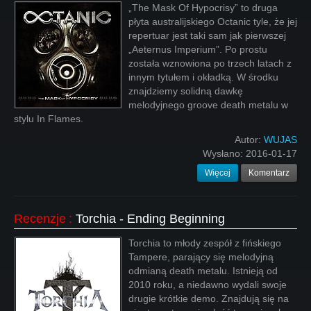
„The Mask Of Hypocrisy” to druga
płyta australijskiego Octanic tyle, że jej
repertuar jest taki sam jak pierwszej
„Aeternus Imperium”. Po prostu
została wznowiona po trzech latach z
innym tytułem i okładką. W środku
znajdziemy solidną dawkę
melodyjnego groove death metalu w
stylu In Flames.
Autor:
WUJAS
Wysłano:
2016-01-17
Więcej
Komentarz
Recenzje
:
Torchia - Ending Beginning
Torchia to młody zespół z fińskiego
Tampere, parający się melodyjną
odmianą death metalu. Istnieją od
2010 roku, a niedawno wydali swoje
drugie krótkie demo. Znajdują się na