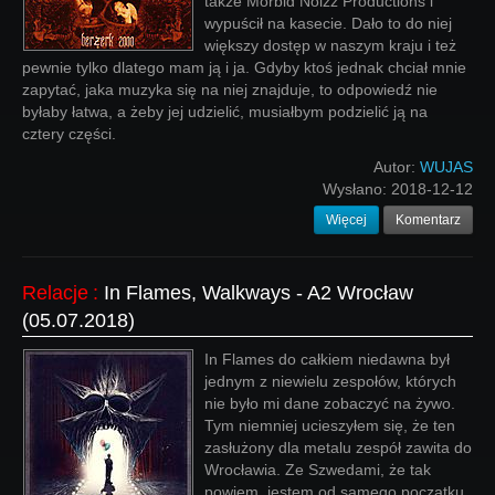
także Morbid Noizz Productions i
wypuścił na kasecie. Dało to do niej
większy dostęp w naszym kraju i też
pewnie tylko dlatego mam ją i ja. Gdyby ktoś jednak chciał mnie
zapytać, jaka muzyka się na niej znajduje, to odpowiedź nie
byłaby łatwa, a żeby jej udzielić, musiałbym podzielić ją na
cztery części.
Autor:
WUJAS
Wysłano:
2018-12-12
Więcej
Komentarz
Relacje
:
In Flames, Walkways - A2 Wrocław
(05.07.2018)
In Flames do całkiem niedawna był
jednym z niewielu zespołów, których
nie było mi dane zobaczyć na żywo.
Tym niemniej ucieszyłem się, że ten
zasłużony dla metalu zespół zawita do
Wrocławia. Ze Szwedami, że tak
powiem, jestem od samego początku,