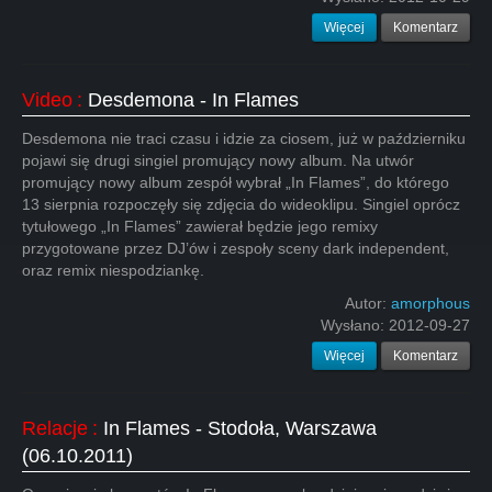
Więcej
Komentarz
Video
:
Desdemona - In Flames
Desdemona nie traci czasu i idzie za ciosem, już w październiku
pojawi się drugi singiel promujący nowy album. Na utwór
promujący nowy album zespół wybrał „In Flames”, do którego
13 sierpnia rozpoczęły się zdjęcia do wideoklipu. Singiel oprócz
tytułowego „In Flames” zawierał będzie jego remixy
przygotowane przez DJ’ów i zespoły sceny dark independent,
oraz remix niespodziankę.
Autor:
amorphous
Wysłano:
2012-09-27
Więcej
Komentarz
Relacje
:
In Flames - Stodoła, Warszawa
(06.10.2011)