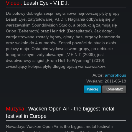
Video
:
Leash Eye - V.I.D.I.
Do połowy dobiegła sesja nagraniowa najnowszej płyty grupy
Leash Eye, zatytułowanej V.I.D.I. Nagrania odbywają się w
warszawskim Sounddivision Studio, a produkcją zajmują się
Orion (Behemoth) oraz Heinrich (Decapitated). Jak dotąd,
zarejestrowane zostały bębny, gitary, bas, organy hammonda
oraz wokale do 4 numerów. Zespół powróci do studia około
połowy maja. Ostatnim wydawnictwem grupy, po debiucie
fonograficznym, zatytułowanym „V.E.N.I” (2009), jest
dwuutworowy singiel „From Hell To Wyoming” (2010),
zwiastujący kolejną płytę długogrającą warszawiaków.
Autor:
amorphous
Wysłano:
2011-05-18
Więcej
Komentarz
Muzyka
:
Wacken Open Air - the biggest metal
festival in Europe
Nowadays Wacken Open Air is the biggest metal festival in