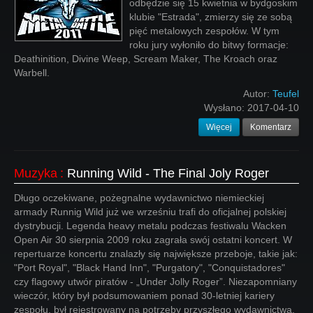
odbędzie się 15 kwietnia w bydgoskim
klubie "Estrada", zmierzy się ze sobą
pięć metalowych zespołów. W tym
roku jury wyłoniło do bitwy formacje:
Deathinition, Divine Weep, Scream Maker, The Kroach oraz
Warbell.
Autor:
Teufel
Wysłano:
2017-04-10
Więcej
Komentarz
Muzyka
:
Running Wild - The Final Joly Roger
Długo oczekiwane, pożegnalne wydawnictwo niemieckiej
armady Runnig Wild już we wrześniu trafi do oficjalnej polskiej
dystrybucji. Legenda heavy metalu podczas festiwalu Wacken
Open Air 30 sierpnia 2009 roku zagrała swój ostatni koncert. W
repertuarze koncertu znalazły się największe przeboje, takie jak:
"Port Royal", "Black Hand Inn", "Purgatory", "Conquistadores"
czy flagowy utwór piratów - „Under Jolly Roger”. Niezapomniany
wieczór, który był podsumowaniem ponad 30-letniej kariery
zespołu, był rejestrowany na potrzeby przyszłego wydawnictwa.