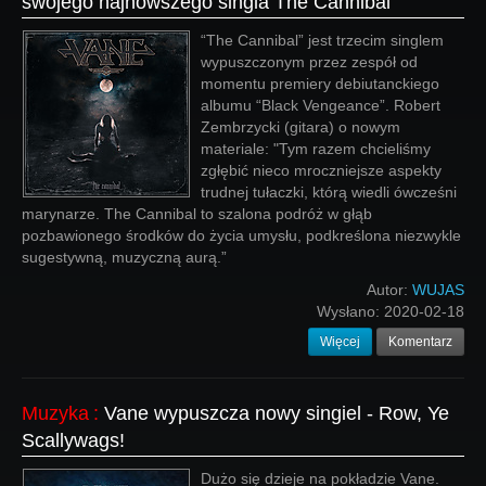
swojego najnowszego singla The Cannibal
“The Cannibal” jest trzecim singlem
wypuszczonym przez zespół od
momentu premiery debiutanckiego
albumu “Black Vengeance”. Robert
Zembrzycki (gitara) o nowym
materiale: "Tym razem chcieliśmy
zgłębić nieco mroczniejsze aspekty
trudnej tułaczki, którą wiedli ówcześni
marynarze. The Cannibal to szalona podróż w głąb
pozbawionego środków do życia umysłu, podkreślona niezwykle
sugestywną, muzyczną aurą.”
Autor:
WUJAS
Wysłano:
2020-02-18
Więcej
Komentarz
Muzyka
:
Vane wypuszcza nowy singiel - Row, Ye
Scallywags!
Dużo się dzieje na pokładzie Vane.