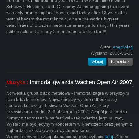
Europe. It is held from the year 1990 in Wacken, little town in
Schlezwik-Holstein, north Germany. At the beggining this event
was only promoting local bands, and today after 18 years this
festival becam the most known, where the worlds biggest
celebrieties of broaden metal scene are performing. This years
edition sold out already 3 months before the start!!!
Autor:
angelwing
Wysłano:
2008-05-05
Więcej
Komentarz
Muzyka
:
Immortal gwiazdą Wacken Open Air 2007
Norweska grupa black metalowa - Immortal zagra w przyszłym
roku kilka koncertów. Najważniejszy występ odbędzie się
podczas kultowego festiwalu Wacken Open Air, który
przewidziano na dni: 2, 3, 4 sierpnia 2007. Zespół jest bardzo
dumny z zaproszenia na festiwal - tak twierdzą jego muzycy.
Występ ma być jedynym koncertem w Niemczech oraz jednym z
najbardziej ekskluzywnych występów kapeli.
Więcej o powrocie zespołu na scenę przeczytacie
tutaj
. Źródło: