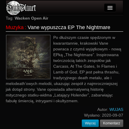
Artykuły
Tag:
Wacken Open Air
Muzyka
:
Vane wypuszcza EP The Nightmare
Użytkownicy
Po dłuższym czasie spędzonym w
Wydarzenia
kwarantannie, krakowski Vane
powraca z czymś wyjątkowym - nową
Galeria
EPką „The Nightmare”. Inspirowana
twórczością takich zespołów jak
Forum
Carcass, At The Gates, In Flames i
Lamb of God, EP jest pełna thrashu,
Więcej
tradycyjnego death metalu, ale i
melodeath’owych melodii, ukazując zespół z najmroczniejszej
Login
jak dotąd strony. Vane opowiada alternatywną historię
mitycznego statku-widma „Latający Holender”, zabarwiając
fabułę śmiercią, intrygami i okultyzmem.
Autor:
WUJAS
Wysłano:
2020-09-07
Więcej
Komentarz