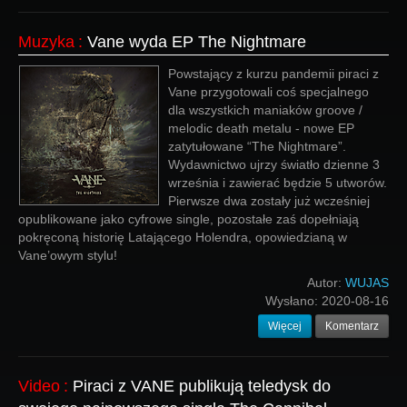
Muzyka
:
Vane wyda EP The Nightmare
Powstający z kurzu pandemii piraci z
Vane przygotowali coś specjalnego
dla wszystkich maniaków groove /
melodic death metalu - nowe EP
zatytułowane “The Nightmare”.
Wydawnictwo ujrzy światło dzienne 3
września i zawierać będzie 5 utworów.
Pierwsze dwa zostały już wcześniej
opublikowane jako cyfrowe single, pozostałe zaś dopełniają
pokręconą historię Latającego Holendra, opowiedzianą w
Vane’owym stylu!
Autor:
WUJAS
Wysłano:
2020-08-16
Więcej
Komentarz
Video
:
Piraci z VANE publikują teledysk do