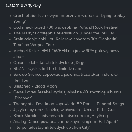
Ostatnie Artykuły
Crush of Souls z nowym, mrocznym wideo do „Dying to Stay
Young”
Godsmack przed 700 tys. osób na Pol'and'Rock Festival
The Martyr udostępnia teledysk do „Under the Bell Jar”
Drain oddaje hołd Lou Kollerowi coverem 'It's Clobberin'
Time' na Warped Tour
Michael Kiske: HELLOWEEN ma już w 90% gotowy nowy
album
Opium - debiutancki teledysk do „Dirge”
REZN - Cycles In The Infinite Dream
Suicide Silence zapowiada jesienną trasę „Reminders Of
Hell Tour”
Bleached - Blood Moon
Gene Loves Jezebel wydają winyl na 40. rocznicę albumu
„Discover”
Theory of a Deadman zapowiada EP Part 1: Funeral Songs
Język nocy oraz Rzeźbię w słowach - Ursula K. Le Guin
Black Marble z intymnym teledyskiem do „Anything”
Analog Dance powraca z mrocznym singlem „Fall Apart”
Interpol udostępnili teledysk do „Iron City”