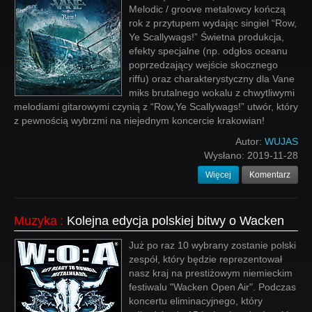
Melodic / groove metalowcy kończą
rok z przytupem wydając singiel “Row,
Ye Scallywags!” Świetna produkcja,
efekty specjalne (np. odgłos oceanu
poprzedzający wejście skocznego
riffu) oraz charakterystyczny dla Vane
miks brutalnego wokalu z chwytliwymi
melodiami gitarowymi czynią z “Row,Ye Scallywags!” utwór, który
z pewnością wybrzmi na niejednym koncercie krakowian!
Autor:
WUJAS
Wysłano:
2019-11-28
Więcej
Komentarz
Muzyka
:
Kolejna edycja polskiej bitwy o Wacken
Już po raz 10 wybrany zostanie polski
zespół, który będzie reprezentował
nasz kraj na prestiżowym niemieckim
festiwalu "Wacken Open Air". Podczas
koncertu eliminacyjnego, który