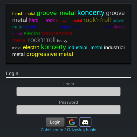
koncerty
groove metal
groove
thrash metal
rock'n'roll
metal
hard rock
power
heavy metal
metal
hard rock
power metal
thrash
progressive
electro
metal
rock'n'roll
metal
heavy
koncerty
electro
industrial
industrial metal
metal
progressive metal
metal
Login
Login
Password
Login
Załóż konto
/
Odzyskaj hasło