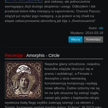
jest ciekawy, ale jednocześnie
wymagający zbyt dużego skupienia i uwagi. Odłożyłem i tak
przeleżał dobre kilka miesięcy w zapomnieniu. Oranssi Pazuzu
zdążyli już wydać jego następcę, a ja jestem w tej chwili na
etapie zafascynowania atmosferą jak bije z „Kosmonuemnt”.
Autor:
oki
Wysłano:
2014-03-18
Więcej
Komentarz
Recenzje
:
Amorphis - Circle
Niejedne glany schodzone, niejedna
koszulka zdążyła skurczyć się w
praniu i wyblaknąć, a Finowie z
Amorphis z iście niemiecką
konsekwencją komponują i wydają
nowe albumy. Żadne sztormy nie są
im na tyle straszne by zwinąć żagle,
nawet gdy jeden z kapitanów okrętu
wywiesza białą flagę szybko zwierają szeregi i za sterem z
Tomim Joutsenem wydają bardzo dobrą „Eclipse”. W 2013 roku