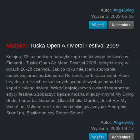
Autor:
Angelwing
Wysłano:
2009-05-06
Więcej
Komentarz
Muzyka
:
Tuska Open Air Metal Festival 2009
Kolejna, 12 już odsłona największego metalowego festiwalu w
Finlandi - Tuska Open Air Metal Festival 2009, odbędzie się w
dniach 26-28 czerwca. Jak co roku miejscem spotkania
metalowej braci będzie serce Helsinek, park Kaisaniemi. Przez
trzy dni, na trzech niezależnych scenach wystąpi ponad 30
kapel z całego świata. Wśród największych gwiazd tegorocznej
edycji festiwalu zobaczyć będzie można między innymi My Dying
Bride, Immortal, Sabaton, Black Dhalia Murder, Bullet For My
Valentine, Volbeat oraz rodzime fińskie gwiazdy jak Amorphis,
Stam1na, Ensiferum czy Rotten Sound.
Autor:
Angelwing
Wysłano:
2009-04-17
Więcej
Komentarz