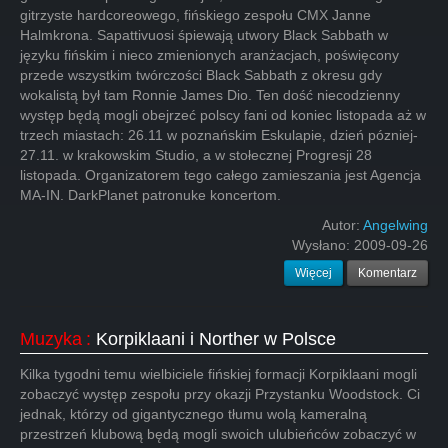
gitrzyste hardcoreowego, fińskiego zespołu CMX Janne
Halmkrona. Sapattivuosi śpiewają utwory Black Sabbath w
języku fińskim i nieco zmienionych aranżacjach, poświęcony
przede wszystkim twórczości Black Sabbath z okresu gdy
wokalistą był tam Ronnie James Dio. Ten dość niecodzienny
występ będą mogli obejrzeć polscy fani od koniec listopada aż w
trzech miastach: 26.11 w poznańskim Eskulapie, dzień pózniej-
27.11. w krakowskim Studio, a w stołecznej Progresji 28
listopada. Organizatorem tego całego zamieszania jest Agencja
MA-IN. DarkPlanet patronuke koncertom.
Autor:
Angelwing
Wysłano:
2009-09-26
Więcej
Komentarz
Muzyka
:
Korpiklaani i Norther w Polsce
Kilka tygodni temu wielbiciele fińskiej formacji Korpiklaani mogli
zobaczyć występ zespołu przy okazji Przystanku Woodstock. Ci
jednak, którzy od gigantycznego tłumu wolą kameralną
przestrzeń klubową będą mogli swoich ulubieńców zobaczyć w