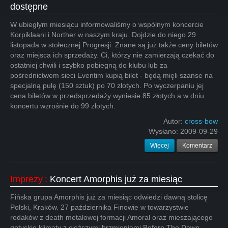
dostępne
W ubiegłym miesiącu informowaliśmy o wspólnym koncercie
Korpiklaani i Norther w naszym kraju. Dojdzie do niego 29
listopada w stołecznej Progresji. Znane są już także ceny biletów
oraz miejsca ich sprzedaży. Ci, którzy nie zamierzają czekać do
ostatniej chwili i szybko pobiegną do klubu lub za
pośrednictwem sieci Eventim kupią bilet - będą mięli szanse na
specjalną pulę (150 sztuk) po 70 złotych. Po wyczerpaniu jej
cena biletów w przedsprzedaży wyniesie 85 złotych a w dniu
koncertu wzrośnie do 99 złotych.
Autor:
cross-bow
Wysłano:
2009-09-29
Więcej
Komentarz
Imprezy
:
Koncert Amorphis już za miesiąc
Fińska grupa Amorphis już za miesiąc odwiedzi dawną stolicę
Polski, Kraków. 27 października Finowie w towarzystwie
rodaków z death metalowej formacji Amoral oraz mieszającego
gotyckie klimaty z cięższymi brzmieniami Before The Dawn