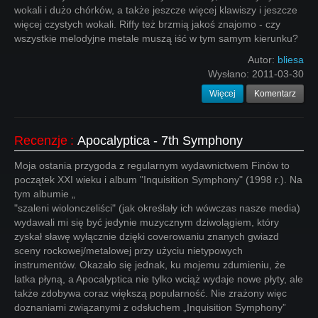
wokali i dużo chórków, a także jeszcze więcej klawiszy i jeszcze
więcej czystych wokali. Riffy też brzmią jakoś znajomo - czy
wszystkie melodyjne metale muszą iść w tym samym kierunku?
Autor:
bliesa
Wysłano:
2011-03-30
Więcej
Komentarz
Recenzje
:
Apocalyptica - 7th Symphony
Moja ostania przygoda z regularnym wydawnictwem Finów to
początek XXI wieku i album "Inquisition Symphony" (1998 r.). Na
tym albumie „
"szaleni wiolonczeliści" (jak określały ich wówczas nasze media)
wydawali mi się być jedynie muzycznym dziwolągiem, który
zyskał sławę wyłącznie dzięki coverowaniu znanych gwiazd
sceny rockowej/metalowej przy użyciu nietypowych
instrumentów. Okazało się jednak, ku mojemu zdumieniu, że
latka płyną, a Apocalyptica nie tylko wciąż wydaje nowe płyty, ale
także zdobywa coraz większą popularność. Nie zrażony więc
doznaniami związanymi z odsłuchem „Inquisition Symphony”