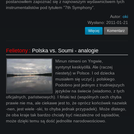
postanowiłem zapoznać się z najnowszym wydawnictwem tych
instrumentalistów pod tytułem "7th Symphony".
Autor:
oki
Wysłano:
2011-01-21
Więcej
Komentarz
Felietony
:
Polska vs. Soumi - analogie
Minun nimeni on Yngwie,
syntynyt keskiyöllä. Ale (raczej
niestety) w Polsce. I od dziecka
musiałem się uczyć j. polskiego.
Podobno jest jednym z trudniejszych
języków na świecie (wiadomo, z tych
oficjalnych, państwowych). I fiński też (wspólnych cech chyba
prawie nie ma, ale ciekawe jest to, że oprócz końcówek nazwisk
-nen, jest wiele -ski, to chyba jednak przypadek). Może dlatego,
że oba kraje tak bardzo chciały być niezależne od sąsiadów,
może dzięki temu są dość jednolite narodowościowo.