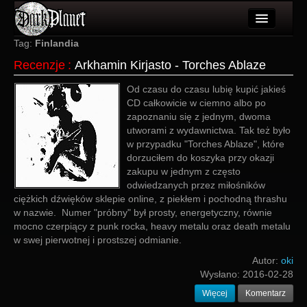
Artykuły
Tag:
Finlandia
Recenzje
:
Arkhamin Kirjasto - Torches Ablaze
Użytkownicy
Od czasu do czasu lubię kupić jakieś
Wydarzenia
CD całkowicie w ciemno albo po
zapoznaniu się z jednym, dwoma
Galeria
utworami z wydawnictwa. Tak też było
w przypadku "Torches Ablaze", które
Forum
dorzuciłem do koszyka przy okazji
zakupu w jednym z często
Więcej
odwiedzanych przez miłośników
ciężkich dźwięków sklepie online, z piekłem i pochodną thrashu
Login
w nazwie. Numer "próbny" był prosty, energetyczny, równie
mocno czerpiący z punk rocka, heavy metalu oraz death metalu
w swej pierwotnej i prostszej odmianie.
Autor:
oki
Wysłano:
2016-02-28
Więcej
Komentarz