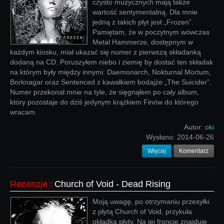
czysto muzycznych mają także
wartość sentymentalną. Dla mnie
jedną z takich płyt jest „Frozen”.
Pamiętam, że w poczytnym wówczas
Metal Hammerze, dostępnym w
każdym kiosku, miał ukazać się numer z pierwszą składanką
dodaną na CD. Poruszyłem niebo i ziemię by dostać ten składak
na którym były między innymi: Daemonarch, Nokturnal Mortum,
Borknagar oraz Sentenced z kawałkiem bodajże „The Suicider”.
Numer przekonał mnie na tyle, że sięgnąłem po cały album,
który pozostaje do dziś jedynym krążkiem Finów do którego
wracam.
Autor:
oki
Wysłano:
2014-06-26
Więcej
Komentarz
Recenzje
:
Church of Void - Dead Rising
Moją uwagę, po otrzymaniu przesyłki
z płytą Church of Void, przykuła
okładka płyty. Na jej froncie znajduje