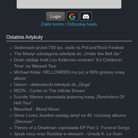
Login
Załóż konto
/
Odzyskaj hasło
Ostatnie Artykuły
Godsmack przed 700 tys. osób na Pol'and'Rock Festival
The Martyr udostępnia teledysk do „Under the Bell Jar”
Drain oddaje hołd Lou Kollerowi coverem 'It's Clobberin'
Time' na Warped Tour
Michael Kiske: HELLOWEEN ma już w 90% gotowy nowy
album
Opium - debiutancki teledysk do „Dirge”
REZN - Cycles In The Infinite Dream
Suicide Silence zapowiada jesienną trasę „Reminders Of
Hell Tour”
Bleached - Blood Moon
Gene Loves Jezebel wydają winyl na 40. rocznicę albumu
„Discover”
Theory of a Deadman zapowiada EP Part 1: Funeral Songs
Język nocy oraz Rzeźbię w słowach - Ursula K. Le Guin