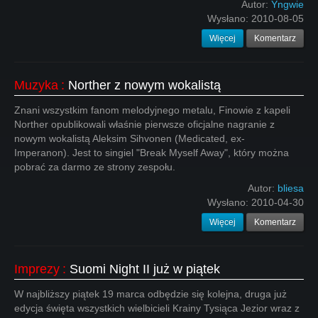
Autor:
Yngwie
Wysłano:
2010-08-05
Więcej
Komentarz
Muzyka
:
Norther z nowym wokalistą
Znani wszystkim fanom melodyjnego metalu, Finowie z kapeli
Norther opublikowali właśnie pierwsze oficjalne nagranie z
nowym wokalistą Aleksim Sihvonen (Medicated, ex-
Imperanon). Jest to singiel "Break Myself Away", który można
pobrać za darmo ze strony zespołu.
Autor:
bliesa
Wysłano:
2010-04-30
Więcej
Komentarz
Imprezy
:
Suomi Night II już w piątek
W najbliższy piątek 19 marca odbędzie się kolejna, druga już
edycja święta wszystkich wielbicieli Krainy Tysiąca Jezior wraz z