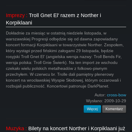
Imprezy
:
Troll Gnet El' razem z Norther i
Korpiklaani
Dokładnie za miesiąc w ostatnią niedziele listopada, w
warszawskiej Progresji odbędzie się od dawna zapowiadany
koncert formacji Korpiklaani w towarzystwie Norther. Zespołem,
który wystąpi przed fińskimi załogami 29 listopada, będzie
rosyjski Troll Gnet El' (angielska wersja nazwy: Troll Bends Fir,
wersja polska: Troll Gnie Świerk). Na ten import ze wschodu
czekało wielu polskich metalheadów z folkowo-piwnym
przechyłem. W czerwcu br. Trolle dali pamiętny plenerowy
koncert na wrocławskiej Wyspie Słodowej, którym oczarowali i
rozbujali publiczność. Koncertowi patronuje DarkPlanet.
Autor:
cross-bow
Wysłano:
2009-10-29
Więcej
Komentarz
Muzyka
:
Bilety na koncert Norther i Korpiklaani już