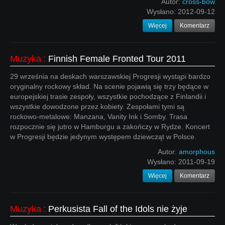
Autor:
cross-bow
Wysłano:
2012-09-12
Więcej
Komentarz
Muzyka
:
Finnish Female Fronted Tour 2011
29 września na deskach warszawskiej Progresji wystąpi bardzo
oryginalny rockowy skład. Na scenie pojawią się trzy będące w
europejskiej trasie zespoły, wszystkie pochodzące z Finlandii i
wszystkie dowodzone przez kobiety. Zespołami tymi są
rockowo-metalowe: Manzana, Vanity Ink i Somby. Trasa
rozpocznie się jutro w Hamburgu a zakończy w Rydze. Koncert
w Progresji będzie jedynym występem dziewcząt w Polsce.
Autor:
amorphous
Wysłano:
2011-09-19
Więcej
Komentarz
Muzyka
:
Perkusista Fall of the Idols nie żyje