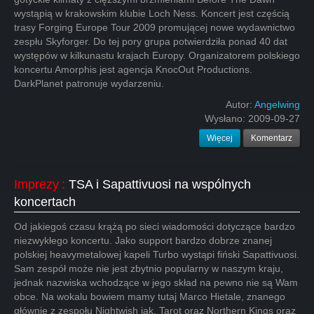
wystąpią w krakowskim klubie Loch Ness. Koncert jest częścią
trasy Forging Europe Tour 2009 promującej nowe wydawnictwo
zespłu Skyforger. Do tej pory grupa potwierdziła ponad 40 dat
występów w kilkunastu krajach Europy. Organizatorem polskiego
koncertu Amorphis jest agencja KnocOut Productions.
DarkPlanet patronuje wydarzeniu.
Autor:
Angelwing
Wysłano:
2009-09-27
Więcej
Komentarz
Imprezy
:
TSA i Sapattivuosi na wspólnych
koncertach
Od jakiegoś czasu krążą po sieci wiadomości dotyczące bardzo
niezwykłego koncertu. Jako support bardzo dobrze znanej
polskiej heavymetalowej kapeli Turbo wystąpi fiński Sapattivuosi.
Sam zespół może nie jest zbytnio popularny w naszym kraju,
jednak nazwiska wchodzące w jego skład na pewno nie są Wam
obce. Na wokalu bowiem mamy tutaj Marco Hietale, znanego
głównie z zespołu Nightwish jak, Tarot oraz Northern Kings oraz