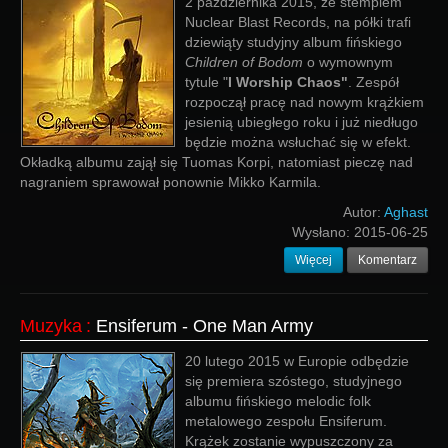
2 października 2015, ze stemplem
Nuclear Blast Records, na półki trafi
dziewiąty studyjny album fińskiego
Children of Bodom
o wymownym
tytule "
I Worship Chaos"
. Zespół
rozpoczął pracę nad nowym krążkiem
jesienią ubiegłego roku i już niedługo
będzie można wsłuchać się w efekt.
Okładką albumu zajął się Tuomas Korpi, natomiast pieczę nad
nagraniem sprawował ponownie Mikko Karmila.
Autor:
Aghast
Wysłano:
2015-06-25
Więcej
Komentarz
Muzyka
:
Ensiferum - One Man Army
20 lutego 2015 w Europie odbędzie
się premiera szóstego, studyjnego
albumu fińskiego melodic folk
metalowego zespołu Ensiferum.
Krążek zostanie wypuszczony za