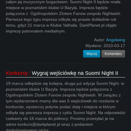
całym jej muzycznym bogactwem. Suomi Night II będzie miała
miejsce w poznańskim klubie U Bazyla. Impreza będzie
połączona z Ogólnopolskim Zlotem Fanów zespołu Nightwish.
Pierwsza tego typu impreza odbyła się prawie dokładnie rok
temu, gdyż 21 marca w Klubie Valhalla. DarkPlanet.pl objęło
imprezę patronatem medialnym.
Autor:
Angelwing
Wysłano:
2010-03-17
Więcej
Komentarz
Konkursy
:
Wygraj wejściówkę na Suomi Night II
19 marca odbędzie się kolejna, druga już edycja Suomi Night. w
poznańskim klubie U Bazyla. Impreza będzie połączona z
Ogólnopolskim Zlotem Fanów zespołu Nightwish. W związku z
tym wydarzeniem mamy dla was 5 wejściówek do rozdania w
konkursie, wystarczy jedynie podać datę i miejsce w którym
odbyła się pierwsza impreza z cyklu Suomi Night. Na odpowiedzi
czekamy do 16 marca do północy. Prosimy przesyłać je na
adres konkurs@darkplanet.pl wraz z podaniem
darkplanetowego nicka.