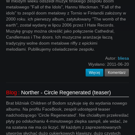
W młodym wieku odszedł muzyk fińskiego zespołu doom
metalowego "Fall of the Idols", Hannu Weckman. "Fall of the
idols" to zespól doom metalowy z Tornio w Finlandii założony w
2000 roku. ich pierwszy album, zatytułowany "The womb of the
earth", został wydany w lipcu 2006 przez I Hate Records.
Muzykę grupy można określić jako połączenie Cathedral,
Candlemass i The doors. Ich muzyczne aranżacje łaczą
tradycyjny wolne doom metalowe riffy z epickimi
melodiami. Publikujemy oświadczenie zespołu.
Autor:
bliesa
Wysłano:
2011-06-20
Więcej
Komentarz
Blog
:
Norther - Circle Regenerated (teaser)
Brat bliźniak Children of Bodom szykuje się do wydania nowego
albumu. Na profilu FaceBook, zespół udostępnił teaser
nadchodzącego 'Circle Regenerated'. Nie chciałbym przekreślać
płyty po odsłuchaniu 4-minutowego zlepka sampli, ale widać, że
na szatana nie ma co liczyć. W każdym z zaprezentowanych
utworów słychać dużo cukierkowych klawiszy, dużo czystych