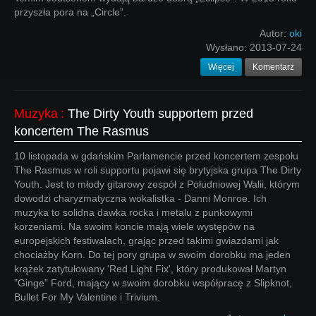
przyszła pora na „Circle”.
Autor:
oki
Wysłano:
2013-07-24
Więcej
Komentarz
Muzyka
:
The Dirty Youth supportem przed
koncertem The Rasmus
10 listopada w gdańskim Parlamencie przed koncertem zespołu
The Rasmus w roli supportu pojawi się brytyjska grupa The Dirty
Youth. Jest to młody gitarowy zespół z Południowej Walii, którym
dowodzi charyzmatyczna wokalistka - Danni Monroe. Ich
muzyka to solidna dawka rocka i metalu z punkowymi
korzeniami. Na swoim koncie mają wiele występów na
europejskich festiwalach, grając przed takimi gwiazdami jak
chociażby Korn. Do tej pory grupa w swoim dorobku ma jeden
krążek zatytułowany 'Red Light Fix', który produkował Martyn
"Ginge" Ford, mający w swoim dorobku współpracę z Slipknot,
Bullet For My Valentine i Trivium.