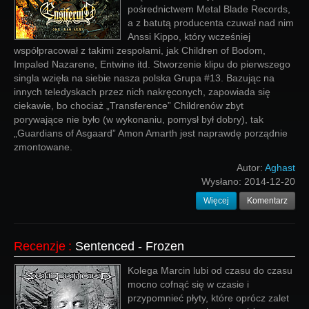
pośrednictwem Metal Blade Records,
a z batutą producenta czuwał nad nim
Anssi Kippo, który wcześniej
współpracował z takimi zespołami, jak Children of Bodom,
Impaled Nazarene, Entwine itd. Stworzenie klipu do pierwszego
singla wzięła na siebie nasza polska Grupa #13. Bazując na
innych teledyskach przez nich nakręconych, zapowiada się
ciekawie, bo chociaż „Transference” Childrenów zbyt
porywające nie było (w wykonaniu, pomysł był dobry), tak
„Guardians of Asgaard” Amon Amarth jest naprawdę porządnie
zmontowane.
Autor:
Aghast
Wysłano:
2014-12-20
Więcej
Komentarz
Recenzje
:
Sentenced - Frozen
Kolega Marcin lubi od czasu do czasu
mocno cofnąć się w czasie i
przypomnieć płyty, które oprócz zalet