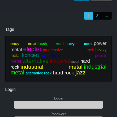
1
2
→
Tags
power
thrash metal
heavy metal
heavy metal
electro
metal
progressive rock
heavy
koncert
power
metal
punk
thrash metal
alternative
industrial
hard
metal
metal
industrial
industrial metal
rock
metal
jazz
hard rock
alternative rock
Login
Login
Password