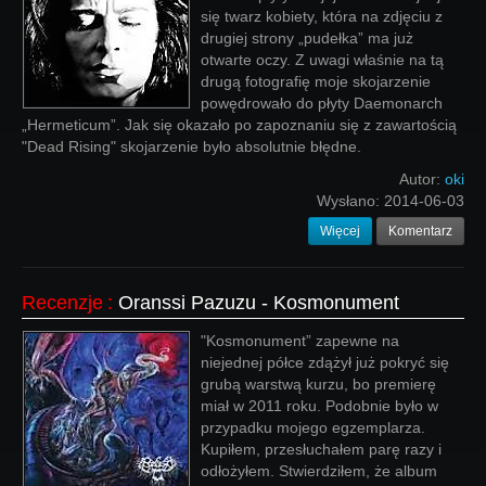
się twarz kobiety, która na zdjęciu z
drugiej strony „pudełka” ma już
otwarte oczy. Z uwagi właśnie na tą
drugą fotografię moje skojarzenie
powędrowało do płyty Daemonarch
„Hermeticum”. Jak się okazało po zapoznaniu się z zawartością
"Dead Rising" skojarzenie było absolutnie błędne.
Autor:
oki
Wysłano:
2014-06-03
Więcej
Komentarz
Recenzje
:
Oranssi Pazuzu - Kosmonument
"Kosmonument” zapewne na
niejednej półce zdążył już pokryć się
grubą warstwą kurzu, bo premierę
miał w 2011 roku. Podobnie było w
przypadku mojego egzemplarza.
Kupiłem, przesłuchałem parę razy i
odłożyłem. Stwierdziłem, że album