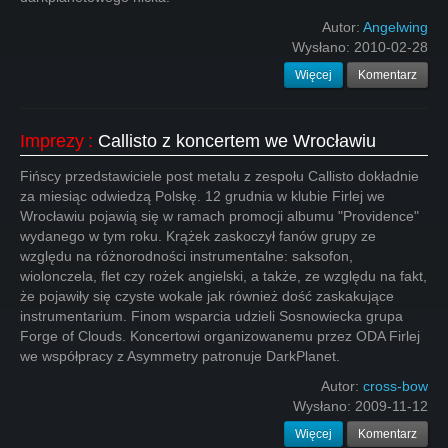
Autor:
Angelwing
Wysłano:
2010-02-28
Więcej
Komentarz
Imprezy
:
Callisto z koncertem we Wrocławiu
Fińscy przedstawiciele post metalu z zespołu Callisto dokładnie
za miesiąc odwiedzą Polskę. 12 grudnia w klubie Firlej we
Wrocławiu pojawią się w ramach promocji albumu "Providence"
wydanego w tym roku. Krążek zaskoczył fanów grupy ze
względu na różnorodności instrumentalne: saksofon,
wiolonczela, flet czy rożek angielski, a także, ze względu na fakt,
że pojawiły się czyste wokale jak również dość zaskakujące
instrumentarium. Finom wsparcia udzieli Sosnowiecka grupa
Forge of Clouds. Koncertowi organizowanemu przez ODA Firlej
we współpracy z Asymmetry patronuje DarkPlanet.
Autor:
cross-bow
Wysłano:
2009-11-12
Więcej
Komentarz