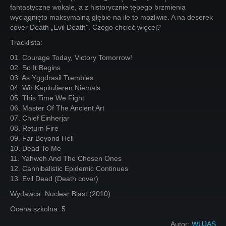
fantastyczne wokale, a z historycznie tępego brzmienia
wyciągnięto maksymalną głębie na ile to możliwie. A na deserek
cover Death „Evil Death”. Czego chcieć więcej?
Tracklista:
01. Courage Today, Victory Tomorrow!
02. So It Begins
03. As Yggdrasil Trembles
04. Wir Kapitulieren Niemals
05. This Time We Fight
06. Master Of The Ancient Art
07. Chief Einherjar
08. Return Fire
09. Far Beyond Hell
10. Dead To Me
11. Yahweh And The Chosen Ones
12. Cannibalistic Epidemic Continues
13. Evil Dead (Death cover)
Wydawca: Nuclear Blast (2010)
Ocena szkolna: 5
Autor:
WUJAS