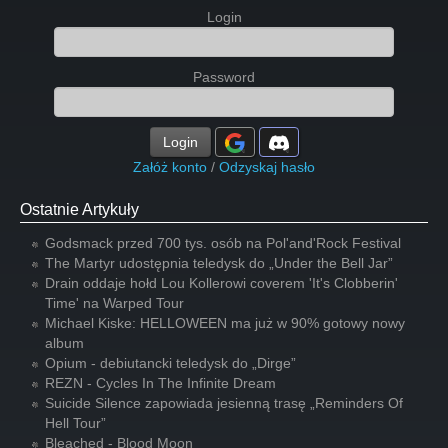
Login
Password
Login
Załóż konto
/
Odzyskaj hasło
Ostatnie Artykuły
Godsmack przed 700 tys. osób na Pol'and'Rock Festival
The Martyr udostępnia teledysk do „Under the Bell Jar”
Drain oddaje hołd Lou Kollerowi coverem 'It's Clobberin'
Time' na Warped Tour
Michael Kiske: HELLOWEEN ma już w 90% gotowy nowy
album
Opium - debiutancki teledysk do „Dirge”
REZN - Cycles In The Infinite Dream
Suicide Silence zapowiada jesienną trasę „Reminders Of
Hell Tour”
Bleached - Blood Moon