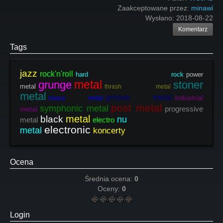
Zaakceptowane przez:
minawi
Wysłano:
2018-08-22
Komentarz
Tags
jazz
rock'n'roll
hard rock
power
metal
grunge
stoner
metal
thrash metal
metal
groove metal
industrial
heavy metal
post metal
symphonic metal
progressive
metal
metal
black
nu
metal
electro
electronic
metal
koncerty
Ocena
Średnia ocena:
0
Oceny:
0
Login