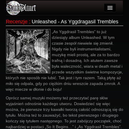
Artykuły
Recenzje
:
Unleashed - As Yggdragasil Trembles
Użytkownicy
„As Yggdrasil Trembles” to już
dziesiąty album Unleashed. W tym
Wydarzenia
czasie zespół niewiele się zmienił.
Nigdy nie byli instrumentalistami,
Galeria
muzykę mieli prostą, ale za to bardzo
trafną i dosadną. Ich atutem zawsze
Forum
była waleczność, wiara w death metal i
przede wszystkim świetne kompozycje,
Więcej
których nie sposób nie lubić. Tak jest i tym razem. Taką płytę aż
miło się odpala, gdy po ciężkim dniu wreszcie zapada zmrok. A
Login
więc miecze w dłonie i do boju!
Oprócz samej muzyki możemy też przeczytać parę słów
wyjaśnień odnośnie każdego utworu. Dowiedzieć się więc
można, że pierwsze trzy kawałki tworzą całość odnoszącą się do
tytułu. Można też to zauważyć, bo tekst pierwszego i drugiego
kończy się tytułem następnego. To jest zabójczy początek, choć
najbardziej w postaci „So It Begins…” i „As Yggdrasil Trembles”.