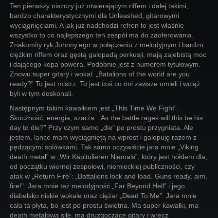
Ten pierwszy niszczy już otwierającym riffem i dalej takimi,
bardzo charakterystycznymi dla Unleashed, gitarowymi
wyciągnięciami. A jak już nadchodzi refren to jest właśnie
wszystko to co najlepszego ten zespół ma do zaoferowania.
Znakomity ryk Johnny’ego w połączeniu z melodyjnym i bardzo
ciężkim riffem oraz gęstą galopadą perkusji, mają zajebistą moc
i dającego kopa powera. Podobnie jest z numerem tytułowym.
Znowu super gitary i wokal: „Batalions of the world are you
ready?” To jest mistrz. To jest coś co oni zawsze umieli i wciąż
byli w tym doskonali.
Następnym takim kawałkiem jest „This Time We Fight”.
Skoczność, energia, szarża: „As the battle rages will this be his
day to die?” Przy czym samo „die” po prostu przygniata. Ale
jestem, lance mam wyciągniętą na wprost i galopuję razem z
pędzącymi solówkami. Tak samo oczywiście jara mnie „Viking
death metal” w „Wir Kapitulieren Niemals”, który jest hołdem dla,
od początku wiernej zespołowi, niemieckiej publiczności, czy
atak w „Return Fire”: „Battalions lock and load. Guns ready, aim,
fire!”. Jara mnie też melodyjność „Far Beyond Hell” i jego
diabelsko niskie wokale oraz ciężar „Dead To Me”. Jara mnie
cała ta płyta, bo jest po prostu świetna. Ma super kawałki, ma
death metalową siłę, ma druzgoczące gitary i wręcz