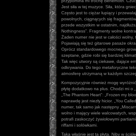
przypomina mi trochę Behemoth. Czuć 
Jest siła w tej muzyce. Siła, która gni
Często jest to ciężar łupiący i przewala
powolnych, ciągnących się fragmentów. 
przede wszystkim w ostatnim, najdłuż
Nothingness”. Fragmenty wolne kontras
Żaden numer nie jest w całości wolny, 
Pojawiają się też gitarowe pasaże okr
Oprócz standardowego mocnego growlin
szeptane, gdzie robi się bardziej klima
Tak więc utwory są ciekawe, dające em
odkrywania. Do tego metaforyczne tekst
atmosferę utrzymaną w każdym szcze
Kompozycyjnie również mogę wyróżnić 
płytę dodatkowo na plus. Chodzi mi o 
„The Phantom Heart”: „Frozen my blood
naprawdę jest niezły hicior. „You Calle
numer, tak samo jak następny „Miscarri
wolno i mający wiele walcowatych, wsp
potrafi zaskoczyć żywiołowymi partiam
riffami i solówkami.
Taka właśnie jest ta płyta. Niby w ściś