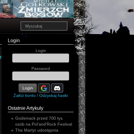
Login
Login
ymphonic
Password
Login
Załóż konto
/
Odzyskaj hasło
adam
y
Ostatnie Artykuły
Godsmack przed 700 tys.
osób na Pol'and'Rock Festival
The Martyr udostępnia