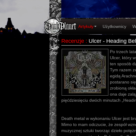
Artykuły
Użytkownicy
W
Recenzje
:
Ulcer - Heading Be
Po trzech lat
Ulcer, który w
ten sposób dz
Tym razem ze
egidą Arachn
postarano się
zrobioną okł
ona daje zalą
pięćdziesięciu dwóch minutach „Headi
Death metal w wykonaniu Ulcer jest bru
Mimo to mam odczucie, że zespół wzno
muzycznej sztuki tworząc dzieło potęż