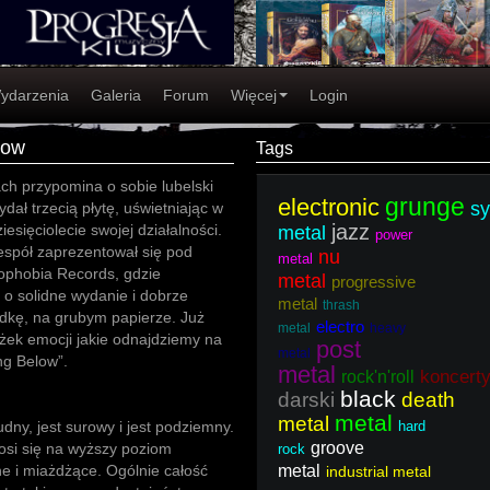
ydarzenia
Galeria
Forum
Więcej
Login
low
Tags
ach przypomina o sobie lubelski
grunge
electronic
s
ydał trzecią płytę, uświetniając w
jazz
iesięciolecie swojej działalności.
metal
power
spół zaprezentował się pod
nu
metal
ophobia Records, gdzie
metal
progressive
 o solidne wydanie i dobrze
metal
thrash
adkę, na grubym papierze. Już
electro
metal
heavy
żek emocji jakie odnajdziemy na
post
metal
ng Below”.
metal
koncert
rock'n'roll
black
darski
death
metal
metal
dny, jest surowy i jest podziemny.
hard
groove
si się na wyższy poziom
rock
ne i miażdżące. Ogólnie całość
metal
industrial metal