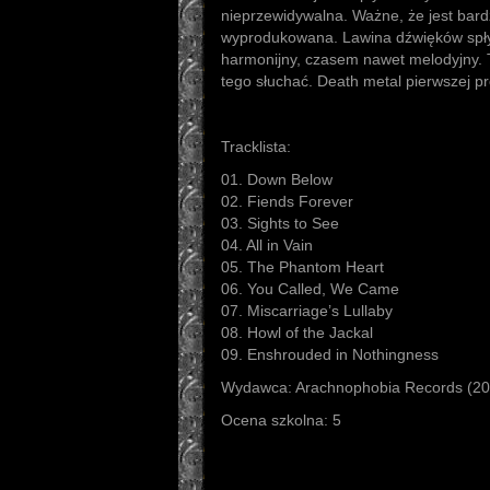
nieprzewidywalna. Ważne, że jest bar
wyprodukowana. Lawina dźwięków spł
harmonijny, czasem nawet melodyjny. Tak
tego słuchać. Death metal pierwszej pr
Tracklista:
01. Down Below
02. Fiends Forever
03. Sights to See
04. All in Vain
05. The Phantom Heart
06. You Called, We Came
07. Miscarriage’s Lullaby
08. Howl of the Jackal
09. Enshrouded in Nothingness
Wydawca: Arachnophobia Records (20
Ocena szkolna: 5