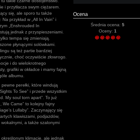
tu takie czarne dostojeństwo.
ecie i przytłacza swym ciężarem.
jący się, ale sporo tu także
Ocena
Na przykład w „All In Vain” i
Średnia ocena:
5
szym „Enshrouded In
Oceny:
1
tują jednak z przyspieszeniami.
tylko tempa się zmieniają.
aszone płynącymi solówkami.
gu są też partie bardziej
tycznie, choć oczywiście złowrogo.
ocje i do wielokrotnego
y, grafiki w okładce i mamy fajną
góle albumu.
pewne perełki, które windują
„Sights To See” i przede wszystkim
. My soul torn apart”. To już
d, We Came” to kolejny fajny
age’s Lullaby”. Zaczynający się
artych klawiszami, podjazdów,
i wokalnymi, a także szalonymi
le określonym klimacie, ale jednak