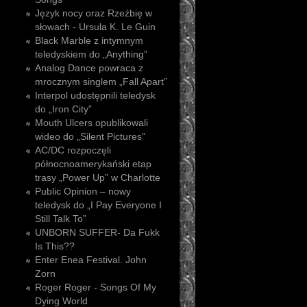
Język nocy oraz Rzeźbię w
słowach - Ursula K. Le Guin
Black Marble z intymnym
teledyskiem do „Anything”
Analog Dance powraca z
mrocznym singlem „Fall Apart”
Interpol udostępnili teledysk
do „Iron City”
Mouth Ulcers opublikowali
wideo do „Silent Pictures”
AC/DC rozpoczęli
północnoamerykański etap
trasy „Power Up” w Charlotte
Public Opinion – nowy
teledysk do „I Pay Everyone I
Still Talk To”
UNBORN SUFFER- Da Fukk
Is This??
Enter Enea Festival. John
Zorn
Roger Roger - Songs Of My
Dying World