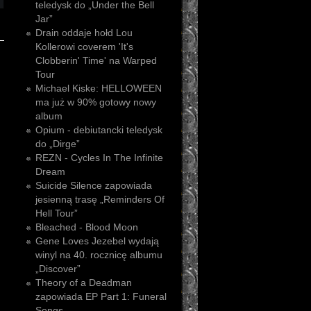
teledysk do „Under the Bell
Jar”
Drain oddaje hołd Lou
Kollerowi coverem 'It's
Clobberin' Time' na Warped
Tour
Michael Kiske: HELLOWEEN
ma już w 90% gotowy nowy
album
Opium - debiutancki teledysk
do „Dirge”
REZN - Cycles In The Infinite
Dream
Suicide Silence zapowiada
jesienną trasę „Reminders Of
Hell Tour”
Bleached - Blood Moon
Gene Loves Jezebel wydają
winyl na 40. rocznicę albumu
„Discover”
Theory of a Deadman
zapowiada EP Part 1: Funeral
Songs