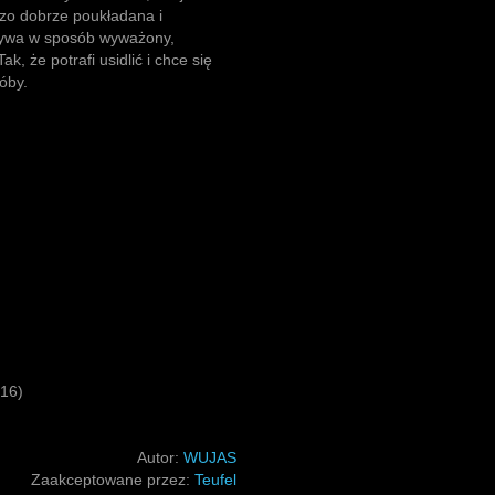
dzo dobrze poukładana i
ywa w sposób wyważony,
, że potrafi usidlić i chce się
óby.
16)
Autor:
WUJAS
Zaakceptowane przez:
Teufel