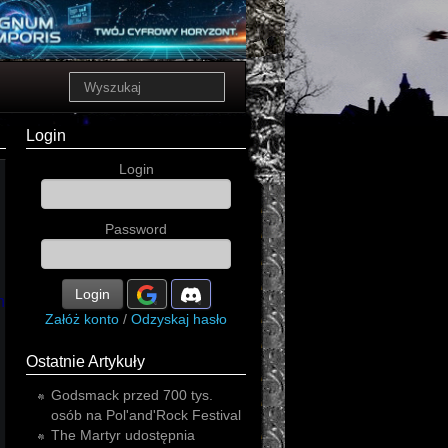
Login
Login
Password
Login
hard
Załóż konto
/
Odzyskaj hasło
Ostatnie Artykuły
Godsmack przed 700 tys.
osób na Pol'and'Rock Festival
The Martyr udostępnia