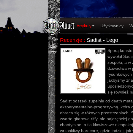
Artykuły
Użytkownicy
W
Recenzje
:
Sadist - Lego
Sporą konste
wywołał Sadis
zespołu, a w 
dziwactwa w p
rysunkowych 
jakbyśmy znal
upośledzonyc
się również 
Sadist odszedł zupełnie od death met
eksperymentalno-progresywną, która o
obraca się w różnych przestrzeniach. 
zwarte gitarowe riffy, ale najczęściej g
chaotyczne, a tła klawiszowe niespokojn
wrzaskliwy hardcore, gdzie indziej, jak 