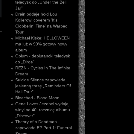
teledysk do „Under the Bell
Jar”
Drain oddaje hołd Lou
Kollerowi coverem 'It's
Clobberin' Time' na Warped
Tour
Michael Kiske: HELLOWEEN
ma już w 90% gotowy nowy
album
Opium - debiutancki teledysk
do „Dirge”
REZN - Cycles In The Infinite
Dream
Suicide Silence zapowiada
jesienną trasę „Reminders Of
Hell Tour”
Bleached - Blood Moon
Gene Loves Jezebel wydają
winyl na 40. rocznicę albumu
„Discover”
Theory of a Deadman
zapowiada EP Part 1: Funeral
Songs