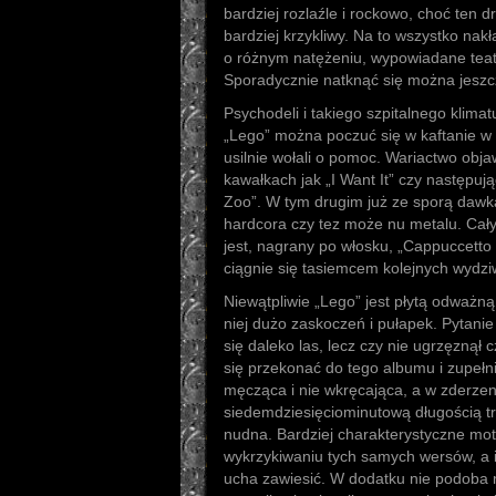
bardziej rozlaźle i rockowo, choć ten dr
bardziej krzykliwy. Na to wszystko nak
o różnym natężeniu, wypowiadane teat
Sporadycznie natknąć się można jeszcz
Psychodeli i takiego szpitalnego klimatu
„Lego” można poczuć się w kaftanie w
usilnie wołali o pomoc. Wariactwo objaw
kawałkach jak „I Want It” czy następ
Zoo”. W tym drugim już ze sporą dawk
hardcora czy tez może nu metalu. Cał
jest, nagrany po włosku, „Cappuccetto 
ciągnie się tasiemcem kolejnych wydzi
Niewątpliwie „Lego” jest płytą odważną
niej dużo zaskoczeń i pułapek. Pytanie 
się daleko las, lecz czy nie ugrzęzną
się przekonać do tego albumu i zupełni
męcząca i nie wkręcająca, a w zderzen
siedemdziesięciominutową długością tr
nudna. Bardziej charakterystyczne mot
wykrzykiwaniu tych samych wersów, a 
ucha zawiesić. W dodatku nie podoba mi