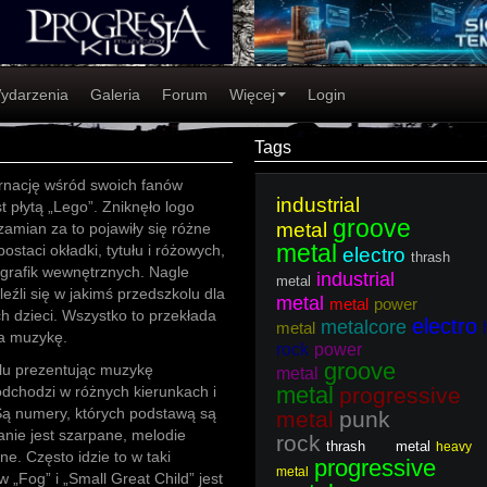
ydarzenia
Galeria
Forum
Więcej
Login
Tags
rnację wśród swoich fanów
industrial
t płytą „Lego”. Zniknęło logo
groove
metal
zamian za to pojawiły się różne
metal
ostaci okładki, tytułu i różowych,
electro
thrash
grafik wewnętrznych. Nagle
industrial
metal
eźli się w jakimś przedszkolu dla
metal
metal
power
h dzieci. Wszystko to przekłada
electro
metalcore
metal
na muzykę.
rock
power
groove
alu prezentując muzykę
metal
metal
dchodzi w różnych kierunkach i
progressive
Są numery, których podstawą są
metal
punk
ranie jest szarpane, melodie
rock
thrash metal
heavy
e. Często idzie to w taki
progressive
metal
w „Fog” i „Small Great Child” jest