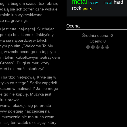
metal
hard
heavy metal
ugi, z biegiem czasu, też robi się
rock
punk
ładają się schizofreniczne wokale
ralnie lub wykrzykiwane.
e na growlingi.
Ocena
 jest tutaj najwięcej. Słuchając
 pokoju bez klamek. Jakbyśmy
Średnia ocena:
0
ia się najbardziej w takich
Oceny:
0
ującym po nim „”Welcome To My
ą, wszechobecnego na tej płycie,
ym takim kukiełkowym teatrzykiem
Grosso”. Długi numer, który
wień i nie może skończyć.
 i bardzo nietypową. Kryje się w
tylko co z tego? Sadist zapędził
ł czasem w malinach? Ja nie mogę
e go nie kupuję. Muzyka jest
iu z prawie
wania, okazuje się po prostu
ywy polegają najczęściej na
i muzycznie nie ma tu na czym
 się ten wątek dziecięcy, który