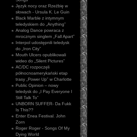
Język nocy oraz Rzeźbię w
słowach - Ursula K. Le Guin
Black Marble z intymnym
teledyskiem do „Anything”
Analog Dance powraca z
mrocznym singlem „Fall Apart”
Interpol udostępnili teledysk
do „Iron City”
Mouth Ulcers opublikowali
wideo do „Silent Pictures”
AC/DC rozpoczęli
północnoamerykański etap
trasy „Power Up” w Charlotte
Public Opinion – nowy
teledysk do „I Pay Everyone I
Still Talk To”
UNBORN SUFFER- Da Fukk
Is This??
Enter Enea Festival. John
Zorn
Roger Roger - Songs Of My
Dying World