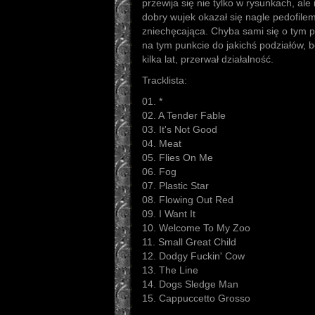
przewija się nie tylko w rysunkach, ale 
dobry wujek okazał się nagle pedofilem.
zniechęcająca. Chyba sami się o tym p
na tym punkcie do jakichś podziałów, 
kilka lat, przerwał działalność.
Tracklista:
01. *
02. A Tender Fable
03. It's Not Good
04. Meat
05. Flies On Me
06. Fog
07. Plastic Star
08. Flowing Out Red
09. I Want It
10. Welcome To My Zoo
11. Small Great Child
12. Dodgy Fuckin' Cow
13. The Line
14. Dogs Sledge Man
15. Cappuccetto Grosso