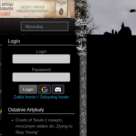
Login
Login
future
Password
o
Login
arsh
Załóż konto
/
Odzyskaj hasło
aggrotech
Ostatnie Artykuły
Crush of Souls z nowym,
mrocznym wideo do „Dying to
Stay Young”