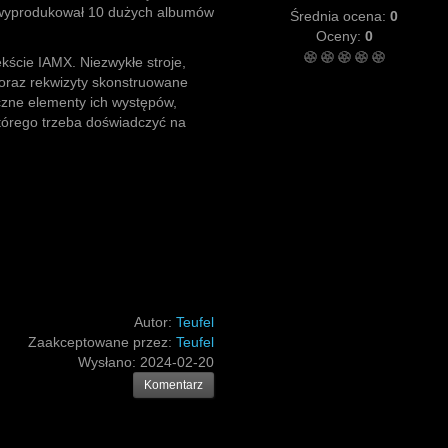
, wyprodukował 10 dużych albumów
Średnia ocena:
0
Oceny:
0
kście IAMX. Niezwykłe stroje,
e oraz rekwizyty skonstruowane
ączne elementy ich występów,
tórego trzeba doświadczyć na
Autor:
Teufel
Zaakceptowane przez:
Teufel
Wysłano:
2024-02-20
Komentarz