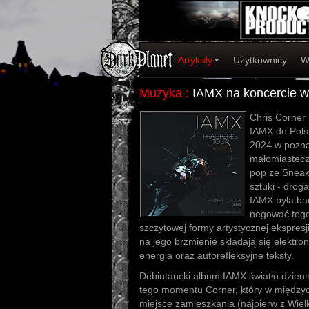
Artykuły
Użytkownicy
W
Muzyka
:
IAMX na koncercie w
Chris Corner
IAMX do Polsk
2024 w pozna
małomiastecz
pop ze Sneak
sztuki - drog
IAMX była ba
negować tego
szczytowej formy artystycznej ekspresj
na jego brzmienie składają się elektr
energia oraz autorefleksyjne teksty.
Debiutancki album IAMX światło dzienn
tego momentu Corner, który w międzyc
miejsce zamieszkania (najpierw z Wielki