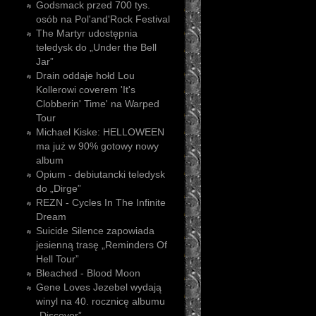
Godsmack przed 700 tys.
osób na Pol'and'Rock Festival
The Martyr udostępnia
teledysk do „Under the Bell
Jar”
Drain oddaje hołd Lou
Kollerowi coverem 'It's
Clobberin' Time' na Warped
Tour
Michael Kiske: HELLOWEEN
ma już w 90% gotowy nowy
album
Opium - debiutancki teledysk
do „Dirge”
REZN - Cycles In The Infinite
Dream
Suicide Silence zapowiada
jesienną trasę „Reminders Of
Hell Tour”
Bleached - Blood Moon
Gene Loves Jezebel wydają
winyl na 40. rocznicę albumu
„Discover”