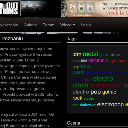
ydarzenia
Galeria
Forum
Więcej
Login
 Poznaniu
Tags
 powraca ze swoim projektem
metal
idm
i! Artysta wystąpi 9 września
gothic
electro-
ńskim klubie Tama. Z
electronic
synthpop
industrial
kowego chłopaka, przez gwiazdę
new
pop
er Pimps, po twórcę surowej
wave
electr
experimental
a Chrisa Cornera w stawaniu się
electro
rock
rock
rdzo kręta, ale nie można
clash
electroclash
h
, że doprowadziła go do
pop
electro
gothic
i. Projekt powstał w 2002 roku, a
rock
electro
oniczne eksperymenty, punkowa
electropop
darkwave
pop
e ujrzał w lipcu 2004 roku. Od
zasie dwukrotnie zmieniał
Ocena
ej Brytanii przeniósł się do