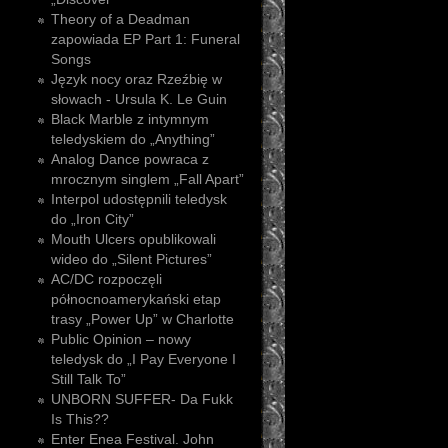
Theory of a Deadman
zapowiada EP Part 1: Funeral
Songs
Język nocy oraz Rzeźbię w
słowach - Ursula K. Le Guin
Black Marble z intymnym
teledyskiem do „Anything”
Analog Dance powraca z
mrocznym singlem „Fall Apart”
Interpol udostępnili teledysk
do „Iron City”
Mouth Ulcers opublikowali
wideo do „Silent Pictures”
AC/DC rozpoczęli
północnoamerykański etap
trasy „Power Up” w Charlotte
Public Opinion – nowy
teledysk do „I Pay Everyone I
Still Talk To”
UNBORN SUFFER- Da Fukk
Is This??
Enter Enea Festival. John