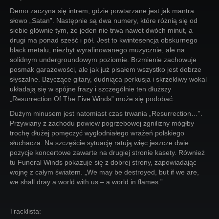
Demo zaczyna się intrem, gdzie powtarzane jest jak mantra
słowo „Satan”. Następnie są dwa numery, które różnią się od
siebie głównie tym, że jeden nie trwa nawet dwóch minut, a
drugi ma ponad sześć i pół. Jest to kwintesencja obskurnego
black metalu, niezbyt wyrafinowanego muzycznie, ale na
solidnym undergroundowym poziomie. Brzmienie zachowuje
posmak garażowości, ale jak już pisałem wszystko jest dobrze
słyszalne. Bzyczące gitary, dudniąca perkusja i skrzekliwy wokal
układają się w spójne frazy i szczególnie ten dłuższy
„Resurrection Of The Five Winds” może się podobać.
Dużym minusem jest natomiast czas trwania „Resurrection…”.
Przywiany z zachodu powiew pogrzebowej zgnilizny mógłby
trochę dłużej pomęczyć wygłodniałego wrażeń polskiego
słuchacza. Na szczęście sytuację ratują więc jeszcze dwie
pozycje koncertowe zawarte na drugiej stronie kasety. Również
tu Funeral Winds pokazuje się z dobrej strony, zapowiadając
wojnę z całym światem. „We may be destroyed, but if we are,
we shall dray a world with us – a world in flames.”
Tracklista: