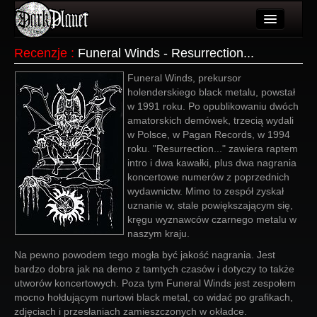
Artykuły
Recenzje
:
Funeral Winds - Resurrection...
Użytkownicy
Funeral Winds, prekursor
holenderskiego black metalu, powstał
Wydarzenia
w 1991 roku. Po opublikowaniu dwóch
amatorskich demówek, trzecią wydali
Galeria
w Polsce, w Pagan Records, w 1994
roku. "Resurrection..." zawiera raptem
Forum
intro i dwa kawałki, plus dwa nagrania
koncertowe numerów z poprzednich
Więcej
wydawnictw. Mimo to zespół zyskał
uznanie w, stale powiększającym się,
Login
kręgu wyznawców czarnego metalu w
naszym kraju.
Na pewno powodem tego mogła być jakość nagrania. Jest
bardzo dobra jak na demo z tamtych czasów i dotyczy to także
utworów koncertowych. Poza tym Funeral Winds jest zespołem
mocno hołdującym nurtowi black metal, co widać po grafikach,
zdjęciach i przesłaniach zamieszczonych w okładce.