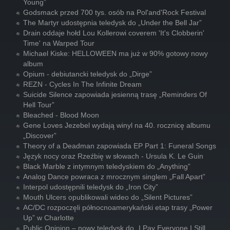
Young”
Godsmack przed 700 tys. osób na Pol'and'Rock Festival
The Martyr udostępnia teledysk do „Under the Bell Jar”
Drain oddaje hołd Lou Kollerowi coverem 'It's Clobberin'
Time' na Warped Tour
Michael Kiske: HELLOWEEN ma już w 90% gotowy nowy
album
Opium - debiutancki teledysk do „Dirge”
REZN - Cycles In The Infinite Dream
Suicide Silence zapowiada jesienną trasę „Reminders Of
Hell Tour”
Bleached - Blood Moon
Gene Loves Jezebel wydają winyl na 40. rocznicę albumu
„Discover”
Theory of a Deadman zapowiada EP Part 1: Funeral Songs
Język nocy oraz Rzeźbię w słowach - Ursula K. Le Guin
Black Marble z intymnym teledyskiem do „Anything”
Analog Dance powraca z mrocznym singlem „Fall Apart”
Interpol udostępnili teledysk do „Iron City”
Mouth Ulcers opublikowali wideo do „Silent Pictures”
AC/DC rozpoczęli północnoamerykański etap trasy „Power
Up” w Charlotte
Public Opinion – nowy teledysk do „I Pay Everyone I Still