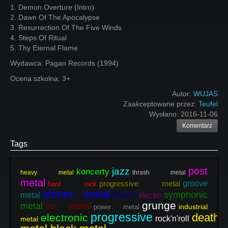
1. Demon Overture (Intro)
2. Dawn Of The Apocalypse
3. Resurrection Of The Five Winds
4. Steps Of Ritual
5. Thy Eternal Flame
Wydawca: Pagan Records (1994)
Ocena szkolna: 3+
Autor:
WUJAS
Zaakceptowane przez:
Teufel
Wysłano:
2016-11-06
Komentarz
Tags
post
jazz
koncerty
heavy metal
thrash metal
metal
progressive metal
groove
hard rock
stoner metal
black
symphonic
metal
electro
grunge
metal
nu metal
industrial
power metal
progressive
death
electronic
rock'n'roll
metal