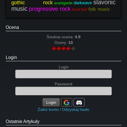
slavonic
gothic rock
darkwave
avantgarde
music
progressive rock
folk music
Devil Doll
Ocena
Średnia ocena:
4.9
Oceny:
10
Login
Login
Password
Login
Załóż konto
/
Odzyskaj hasło
Ostatnie Artykuły