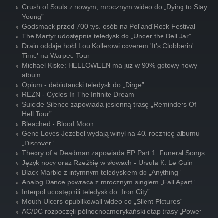
Crush of Souls z nowym, mrocznym wideo do „Dying to Stay
Young”
Godsmack przed 700 tys. osób na Pol'and'Rock Festival
The Martyr udostępnia teledysk do „Under the Bell Jar”
Drain oddaje hołd Lou Kollerowi coverem 'It's Clobberin'
Time' na Warped Tour
Michael Kiske: HELLOWEEN ma już w 90% gotowy nowy
album
Opium - debiutancki teledysk do „Dirge”
REZN - Cycles In The Infinite Dream
Suicide Silence zapowiada jesienną trasę „Reminders Of
Hell Tour”
Bleached - Blood Moon
Gene Loves Jezebel wydają winyl na 40. rocznicę albumu
„Discover”
Theory of a Deadman zapowiada EP Part 1: Funeral Songs
Język nocy oraz Rzeźbię w słowach - Ursula K. Le Guin
Black Marble z intymnym teledyskiem do „Anything”
Analog Dance powraca z mrocznym singlem „Fall Apart”
Interpol udostępnili teledysk do „Iron City”
Mouth Ulcers opublikowali wideo do „Silent Pictures”
AC/DC rozpoczęli północnoamerykański etap trasy „Power