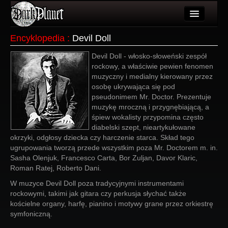
Artykuły
Encyklopedia
:
Devil Doll
Użytkownicy
Devil Doll - włosko-słoweński zespół
rockowy, a właściwie pewien fenomen
Wydarzenia
muzyczny i medialny kierowany przez
osobę ukrywająca się pod
Galeria
pseudonimem Mr. Doctor. Prezentuje
muzykę mroczną i przygnębiającą, a
Forum
śpiew wokalisty przypomina często
diabelski szept, nieartykułowane
Więcej
okrzyki, odgłosy dziecka czy harczenie starca. Skład tego
ugrupowania tworzą przede wszystkim poza Mr. Doctorem m. in.
Login
Sasha Olenjuk, Francesco Carta, Bor Zuljan, Davor Klaric,
Roman Ratej, Roberto Dani.
W muzyce Devil Doll poza tradycyjnymi instrumentami
rockowymi, takimi jak gitara czy perkusja słychać także
kościelne organy, harfę, pianino i motywy grane przez orkiestrę
symfoniczną.