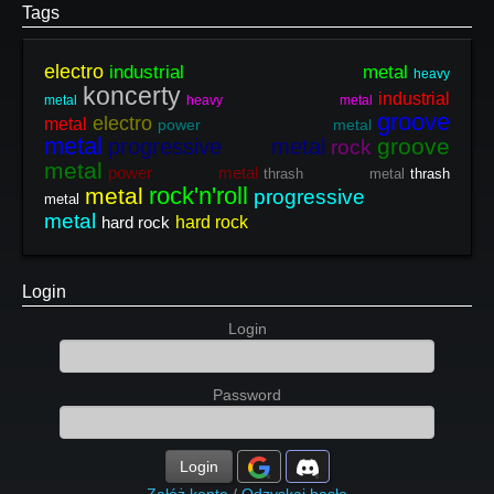
Tags
electro
industrial metal
heavy
koncerty
industrial
metal
heavy metal
groove
electro
metal
power metal
metal
groove
progressive metal
rock
metal
power metal
thrash metal
thrash
rock'n'roll
metal
progressive
metal
metal
hard rock
hard rock
Login
Login
Password
Login