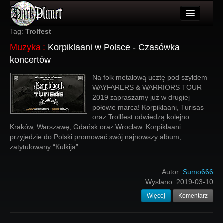
Artykuły
Tag:
Trolfest
Muzyka
:
Korpiklaani w Polsce - Czasówka
Użytkownicy
koncertów
Wydarzenia
Na folk metalową ucztę pod szyldem
WAYFARERS & WARRIORS TOUR
Galeria
2019 zapraszamy już w drugiej
połowie marca! Korpiklaani, Turisas
Forum
oraz Trollfest odwiedzą kolejno:
Kraków, Warszawę, Gdańsk oraz Wrocław. Korpiklaani
Więcej
przyjedzie do Polski promować swój najnowszy album,
zatytułowany “Kulkija”.
Login
Autor:
Sumo666
Wysłano:
2019-03-10
Więcej
Komentarz