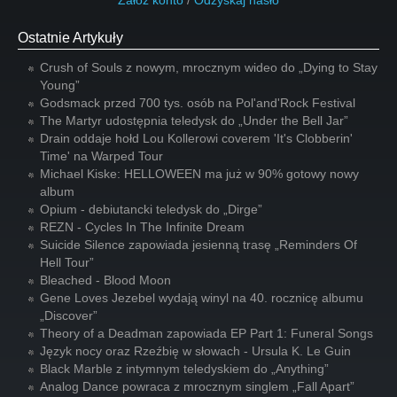
Załóż konto
/
Odzyskaj hasło
Ostatnie Artykuły
Crush of Souls z nowym, mrocznym wideo do „Dying to Stay
Young”
Godsmack przed 700 tys. osób na Pol'and'Rock Festival
The Martyr udostępnia teledysk do „Under the Bell Jar”
Drain oddaje hołd Lou Kollerowi coverem 'It's Clobberin'
Time' na Warped Tour
Michael Kiske: HELLOWEEN ma już w 90% gotowy nowy
album
Opium - debiutancki teledysk do „Dirge”
REZN - Cycles In The Infinite Dream
Suicide Silence zapowiada jesienną trasę „Reminders Of
Hell Tour”
Bleached - Blood Moon
Gene Loves Jezebel wydają winyl na 40. rocznicę albumu
„Discover”
Theory of a Deadman zapowiada EP Part 1: Funeral Songs
Język nocy oraz Rzeźbię w słowach - Ursula K. Le Guin
Black Marble z intymnym teledyskiem do „Anything”
Analog Dance powraca z mrocznym singlem „Fall Apart”