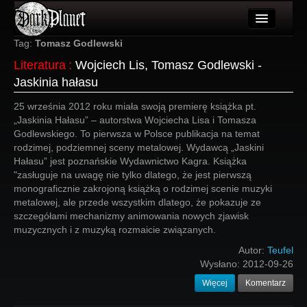
Artykuły
Tag:
Tomasz Godlewski
Literatura
:
Wojciech Lis, Tomasz Godlewski -
Użytkownicy
Jaskinia hałasu
Wydarzenia
25 września 2012 roku miała swoją premierę książka pt.
„Jaskinia Hałasu” – autorstwa Wojciecha Lisa i Tomasza
Galeria
Godlewskiego. To pierwsza w Polsce publikacja na temat
rodzimej, podziemnej sceny metalowej. Wydawcą „Jaskini
Forum
Hałasu” jest poznańskie Wydawnictwo Kagra. Książka
"zasługuje na uwagę nie tylko dlatego, że jest pierwszą
Więcej
monograficznie zakrojoną książką o rodzimej scenie muzyki
metalowej, ale przede wszystkim dlatego, że pokazuje ze
Login
szczegółami mechanizmy animowania nowych zjawisk
muzycznych i z muzyką rozmaicie związanych.
Autor:
Teufel
Wysłano:
2012-09-26
Więcej
Komentarz