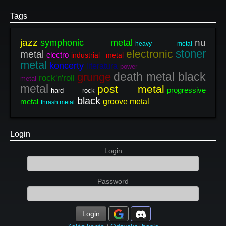
Tags
jazz
nu
symphonic metal
heavy metal
stoner
electronic
metal
electro
industrial metal
metal
koncerty
literatura
power
death metal black
grunge
rock'n'roll
metal
metal
post metal
progressive
hard rock
black
metal
groove metal
thrash metal
Login
Login
Password
Login