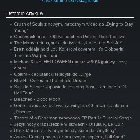
Załóż konto
/
Odzyskaj hasło
Ostatnie Artykuły
Crush of Souls z nowym, mrocznym wideo do „Dying to Stay
Young”
Godsmack przed 700 tys. osób na Pol'and'Rock Festival
The Martyr udostępnia teledysk do „Under the Bell Jar”
Drain oddaje hołd Lou Kollerowi coverem 'It's Clobberin'
Time' na Warped Tour
Michael Kiske: HELLOWEEN ma już w 90% gotowy nowy
album
Opium - debiutancki teledysk do „Dirge”
REZN - Cycles In The Infinite Dream
Suicide Silence zapowiada jesienną trasę „Reminders Of
Hell Tour”
Bleached - Blood Moon
Gene Loves Jezebel wydają winyl na 40. rocznicę albumu
„Discover”
Theory of a Deadman zapowiada EP Part 1: Funeral Songs
Język nocy oraz Rzeźbię w słowach - Ursula K. Le Guin
Black Marble z intymnym teledyskiem do „Anything”
Analog Dance powraca z mrocznym singlem „Fall Apart”