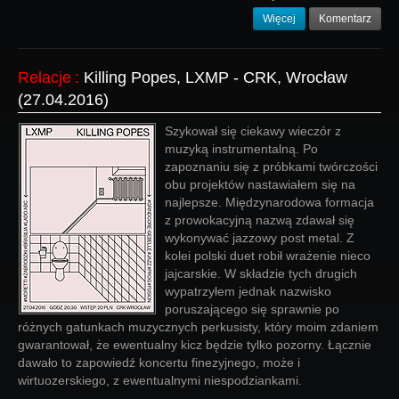
Więcej
Komentarz
Relacje
:
Killing Popes, LXMP - CRK, Wrocław
(27.04.2016)
Szykował się ciekawy wieczór z
muzyką instrumentalną. Po
zapoznaniu się z próbkami twórczości
obu projektów nastawiałem się na
najlepsze. Międzynarodowa formacja
z prowokacyjną nazwą zdawał się
wykonywać jazzowy post metal. Z
kolei polski duet robił wrażenie nieco
jajcarskie. W składzie tych drugich
wypatrzyłem jednak nazwisko
poruszającego się sprawnie po
różnych gatunkach muzycznych perkusisty, który moim zdaniem
gwarantował, że ewentualny kicz będzie tylko pozorny. Łącznie
dawało to zapowiedź koncertu finezyjnego, może i
wirtuozerskiego, z ewentualnymi niespodziankami.