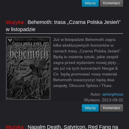
Więcej
Komentarz
Muzyka
:
Behemoth: trasa „Czarna Polska Jesień”
w listopadzie
Już w listopadzie Behemoth zagra
kilka ekskluzywnych koncertów w
ramach trasy „Czarna Polska Jesień”.
Będą to ostatnie sztuki, jakie zespół
zagra przed wydaniem nowej płyty…
ale już na tych koncertach Nergal &
Co. będą promować nowy materiał.
Behemoth towarzyszyć będą dwa
zespoły, Obscure Sphinx i Thaw.
Autor:
amorphous
Wysłano:
2013-09-02
Więcej
Komentarz
Muzyka
:
Napalm Death, Satyricon, Red Fang na