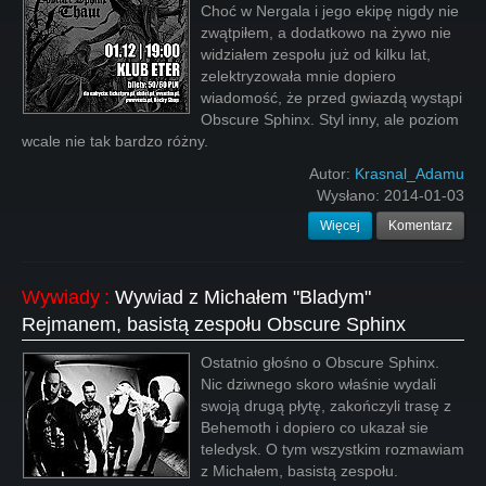
Choć w Nergala i jego ekipę nigdy nie
zwątpiłem, a dodatkowo na żywo nie
widziałem zespołu już od kilku lat,
zelektryzowała mnie dopiero
wiadomość, że przed gwiazdą wystąpi
Obscure Sphinx. Styl inny, ale poziom
wcale nie tak bardzo różny.
Autor:
Krasnal_Adamu
Wysłano:
2014-01-03
Więcej
Komentarz
Wywiady
:
Wywiad z Michałem "Bladym"
Rejmanem, basistą zespołu Obscure Sphinx
Ostatnio głośno o Obscure Sphinx.
Nic dziwnego skoro właśnie wydali
swoją drugą płytę, zakończyli trasę z
Behemoth i dopiero co ukazał sie
teledysk. O tym wszystkim rozmawiam
z Michałem, basistą zespołu.