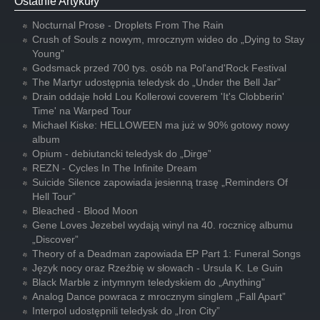
Ostatnie Artykuły
Nocturnal Prose - Droplets From The Rain
Crush of Souls z nowym, mrocznym wideo do „Dying to Stay
Young”
Godsmack przed 700 tys. osób na Pol'and'Rock Festival
The Martyr udostępnia teledysk do „Under the Bell Jar”
Drain oddaje hołd Lou Kollerowi coverem 'It's Clobberin'
Time' na Warped Tour
Michael Kiske: HELLOWEEN ma już w 90% gotowy nowy
album
Opium - debiutancki teledysk do „Dirge”
REZN - Cycles In The Infinite Dream
Suicide Silence zapowiada jesienną trasę „Reminders Of
Hell Tour”
Bleached - Blood Moon
Gene Loves Jezebel wydają winyl na 40. rocznicę albumu
„Discover”
Theory of a Deadman zapowiada EP Part 1: Funeral Songs
Język nocy oraz Rzeźbię w słowach - Ursula K. Le Guin
Black Marble z intymnym teledyskiem do „Anything”
Analog Dance powraca z mrocznym singlem „Fall Apart”
Interpol udostępnili teledysk do „Iron City”