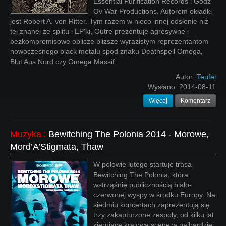
Essential Purification Records i Godz
Ov War Productions. Autorem okładki
jest Robert A. von Ritter. Tym razem w nieco innej odsłonie niż
tej znanej ze splitu i EP'ki, Outre prezentuje agresywne i
bezkompromisowe oblicze bliższe wyrazistym reprezentantom
nowoczesnego black metalu spod znaku Deathspell Omega,
Blut Aus Nord czy Omega Massif.
Autor:
Teufel
Wysłano:
2014-08-11
Więcej
Komentarz
Muzyka
:
Bewitching The Polonia 2014 - Morowe,
Mord’A’Stigmata, Thaw
W połowie lutego startuje trasa
Bewitching The Polonia, która
wstrząśnie publicznością biało-
czerwonej wyspy w środku Europy. Na
siedmiu koncertach zaprezentują się
trzy zakapturzone zespoły, od kilku lat
kierujące krajową scenę w najbardziej