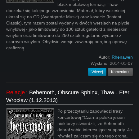
black metalowej formacji Thaw
doczekał się kolejnego wznowienia. Materiał, który wcześniej
ukazał się na CD (Avantgarde Music) oraz kasecie (Instant
Classic), tym razem został wydany w dwóch wersjach na płycie
winylowej - jako limitowany do 100 sztuk gatefold z niebieskim
winylem oraz limitowane do 250 sztuk regularne wydanie z
czarnym winylem. Obydwie wersje zawierają odrębną oprawę
graficzną.
Autor:
Rhenawen
Wysłano:
2014-01-07
Więcej
Komentarz
Relacje
:
Behemoth, Obscure Sphinx, Thaw - Eter,
Wrocław (1.12.2013)
Po przeczytaniu zapowiedzi trasy
koncertowej "Czarna polska jesień"
niektórzy stwierdzili, że Behemoth
dobrał sobie interesujące supporty. Ja
również zaliczam się do tego grona.