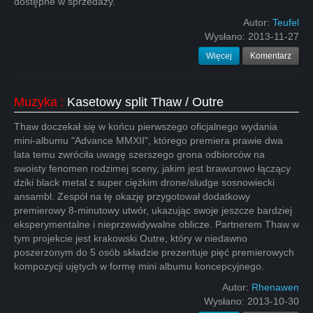
dostępne w sprzedaży.
Autor:
Teufel
Wysłano:
2013-11-27
Więcej
Komentarz
Muzyka
:
Kasetowy split Thaw / Outre
Thaw doczekał się w końcu pierwszego oficjalnego wydania
mini-albumu "Advance MMXII", którego premiera prawie dwa
lata temu zwróciła uwagę szerszego grona odbiorców na
swoisty fenomen rodzimej sceny, jakim jest brawurowo łączący
dziki black metal z super ciężkim drone/sludge sosnowiecki
ansambl. Zespół na tę okazję przygotował dodatkowy
premierowy 8-minutowy utwór, ukazując swoje jeszcze bardziej
eksperymentalne i nieprzewidywalne oblicze. Partnerem Thaw w
tym projekcie jest krakowski Outre, który w niedawno
poszerzonym do 5 osób składzie prezentuje pięć premierowych
kompozycji ujętych w formę mini albumu koncepcyjnego.
Autor:
Rhenawen
Wysłano:
2013-10-30