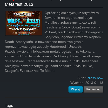
Metalfest 2013
Oprócz ogłoszonych już artystów, w
Jaworznie na tegorocznej edycji
Metalfest, zobaczymy także w roli
headlinera (obok Down) rewelacyjny
Volbeat, black’n’rollowych Norwegów z
Satyricon, legendę ekstremy Naplam
Death. Amerykańskie nowoczesne metalowe granie
reprezentować będą zespoły Hatebreed i Unearth.
Przedstawicielami folk/pagan-metalu będzie min. Arkona, a
stoner rock’n’rolla mistrzowie z Red Fang. Thrash, środkowego
dnia festiwalu, reprezentować będzie min. duński Hatesphere.
Kolejnymi potwierdzonymi grupami są także: Elvis Deluxe,
Dragon’s Eye oraz Ass To Mouth.
Autor:
cross-bow
Wysłano:
2013-01-18
Więcej
Komentarz
Tags