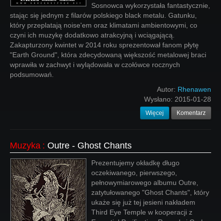
Sosnowca wykorzystała fantastycznie,
stając się jednym z filarów polskiego black metalu. Gatunku,
który przeplatają noise'em oraz klimatami ambientowymi, co
czyni ich muzykę dodatkowo atrakcyjną i wciągającą.
Zakapturzony kwintet w 2014 roku sprezentował fanom płytę
"Earth Ground", która zdecydowaną większość metalowej braci
wprawiła w zachwyt i wylądowała w czołówce rocznych
podsumowań.
Autor:
Rhenawen
Wysłano:
2015-01-28
Więcej
Komentarz
Muzyka
:
Outre - Ghost Chants
Prezentujemy okładkę długo
oczekiwanego, pierwszego,
pełnowymiarowego albumu Outre,
zatytułowanego "Ghost Chants", który
ukaże się już tej jesieni nakładem
Third Eye Temple w kooperacji z