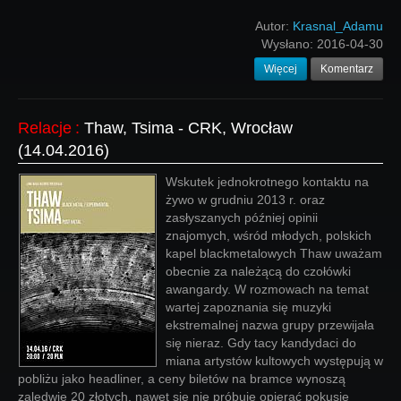
Autor:
Krasnal_Adamu
Wysłano:
2016-04-30
Więcej
Komentarz
Relacje
:
Thaw, Tsima - CRK, Wrocław
(14.04.2016)
Wskutek jednokrotnego kontaktu na
żywo w grudniu 2013 r. oraz
zasłyszanych później opinii
znajomych, wśród młodych, polskich
kapel blackmetalowych Thaw uważam
obecnie za należącą do czołówki
awangardy. W rozmowach na temat
wartej zapoznania się muzyki
ekstremalnej nazwa grupy przewijała
się nieraz. Gdy tacy kandydaci do
miana artystów kultowych występują w
pobliżu jako headliner, a ceny biletów na bramce wynoszą
zaledwie 20 złotych, nawet się nie próbuję opierać pokusie