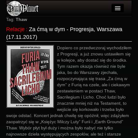
Artykuły
Tag:
Thaw
Relacje
:
Za ćmą w dym - Progresja, Warszawa
Użytkownicy
(17.11.2017)
Wydarzenia
Dopiero co przedwczoraj wychodziłem
z Progresji, a już znowu ustawiłem się
Galeria
w kolejce, aby dostać się do środka.
Tym razem okazja również nie byle
Forum
jaka, bo do Warszawy zjechała,
rozpoczynająca się trasa „Za ćmą w
Więcej
dym” z Furią na czele, ale i ciekawym
zestawieniem w postaci Thaw,
Login
Sacrilegium i Licho. Choć ludzi było
znacznie mniej niż na Testament, to
wejście się korkowało i trzeba było
swoje odstać. Koncert jednak chwilę się opóźnił, więc zdążyłem
zaopatrzyć się w „Księżyc Milczy Luty” Furii i „Earth Ground”
Thaw. Wybór płyt był duży i można było nabyć nie tylko
najnowsze dzieła występujących zespołów, ale też i starsze