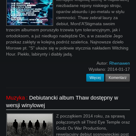
niezbadane rejony niskiego stroju,
oparów absurdu i po-metalu w stylu
ciemności. Thaw zebrał laury za
debiut, Mord’A’Stigmata swoim
trzecim albumem poruszyło trzewia tym tolerancyjnym, jak i
ortodoksom, a już niedługo nadejdzie On, a w zasadzie Jego
przekaz zaklęty w kolejną podróż szaleńca. Najnowsze dzieło
Morowe pt. "S" ukaże się w połowie stycznia nakładem Witching
Hour. Piekło, labirynty i diabły jadą.
Autor:
Rhenawen
Wysłano:
2014-01-17
Więcej
Komentarz
Muzyka
:
Debiutancki album Thaw dostępny w
wersji winylowej
Z początkiem 2014 roku, za sprawą
połączonych sił Third Eye Temple oraz
Godz Ov War Productions,
rewelacyjny debiut sosnowieckiej post