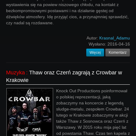
wystawienia się na powiew niszowego chłodu, na kontakt z
bezkompromisowymi postawami i na działanie gęstej od
dźwięków atmosfery. Idę przyjąć cios, a przynajmniej sprawdzić,
czy nadal są rozdawane.
Autor:
Krasnal_Adamu
Wysłano:
2016-04-16
Więcej
Komentarz
Muzyka
:
Thaw oraz Czerń zagrają z Crowbar w
Krakowie
Knock Out Productions poinformował
o polskiej reprezentacji, jaką
zobaczymy na koncercie z legendą
sludge-metalu, zespołem Crowbar. 24
lutego w Krakowie zobaczymy w akcji
także Thaw z Sosnowca oraz Czerń z
Warszawy. W 2015 roku mija pięć lat
od powstania Thaw. Czas ten kapela z