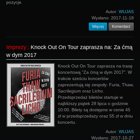
pozycje.
Autor:
WUJAS
Wysłano:
2017-11-18
Więcej
Komentarz
Imprezy
:
Knock Out On Tour zaprasza na: Za ćmą
w dym 2017
Knock Out On Tour zaprasza na trasę
koncertową "Za ćmą w dym 2017". W
trakcie sześciu koncertów
zaprezentują się zespoły: Furia, Thaw,
Sacrilegium oraz Licho.
Przedsprzedaż biletów startuje w
najbliższy piątek 28 lipca o godzinie
10:00. Bilety są dostępne w cenie 45
zł w przedsprzedaży oraz 55 zł w dniu
koncertu.
Autor:
WUJAS
Wysłano:
2017-10-27