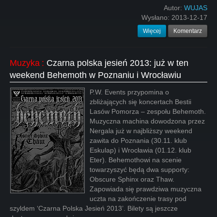
Autor:
WUJAS
Wysłano:
2013-12-17
Więcej
Komentarz
Muzyka
:
Czarna polska jesień 2013: już w ten
weekend Behemoth w Poznaniu i Wrocławiu
P.W. Events przypomina o
zbliżających się koncertach Bestii
Lasów Pomorza – zespołu Behemoth.
Muzyczna machina dowodzona przez
Nergala już w najbliższy weekend
zawita do Poznania (30.11. klub
Eskulap) i Wrocławia (01.12. klub
Eter). Behemothowi na scenie
towarzyszyć będą dwa supporty:
Obscure Sphinx oraz Thaw.
Zapowiada się prawdziwa muzyczna
uczta na zakończenie trasy pod
szyldem ‘Czarna Polska Jesień 2013’. Bilety są jeszcze