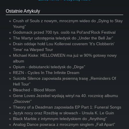
Ostatnie Artykuły
Crush of Souls z nowym, mrocznym wideo do „Dying to Stay
Young”
Godsmack przed 700 tys. osób na Pol'and'Rock Festival
The Martyr udostępnia teledysk do „Under the Bell Jar”
Drain oddaje hołd Lou Kollerowi coverem 'It's Clobberin'
Time' na Warped Tour
Michael Kiske: HELLOWEEN ma już w 90% gotowy nowy
album
Opium - debiutancki teledysk do „Dirge”
REZN - Cycles In The Infinite Dream
Suicide Silence zapowiada jesienną trasę „Reminders Of
Hell Tour”
Bleached - Blood Moon
Gene Loves Jezebel wydają winyl na 40. rocznicę albumu
„Discover”
Theory of a Deadman zapowiada EP Part 1: Funeral Songs
Język nocy oraz Rzeźbię w słowach - Ursula K. Le Guin
Black Marble z intymnym teledyskiem do „Anything”
Analog Dance powraca z mrocznym singlem „Fall Apart”