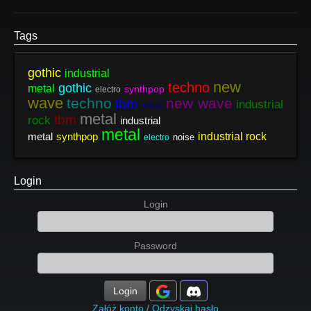
Tags
gothic
industrial
new
techno
gothic
metal
synthpop
electro
wave
techno
new wave
tbm
industrial
noise
metal
tbm
rock
industrial
metal
metal
synthpop
industrial rock
noise
electro
Login
Login
Password
Login
Załóż konto
/
Odzyskaj hasło