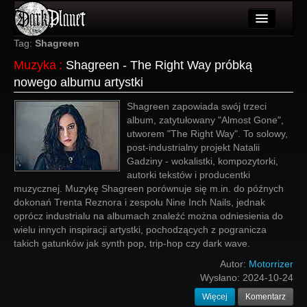
Artykuły
Tag:
Shagreen
Muzyka
:
Shagreen - The Right Way próbką
Użytkownicy
nowego albumu artystki
Wydarzenia
Shagreen zapowiada swój trzeci
album, zatytułowany "Almost Gone",
Galeria
utworem "The Right Way". To solowy,
post-industrialny projekt Natalii
Forum
Gadziny - wokalistki, kompozytorki,
autorki tekstów i producentki
Więcej
muzycznej. Muzykę Shagreen porównuje się m.in. do późnych
dokonań Trenta Reznora i zespołu Nine Inch Nails, jednak
Login
oprócz industrialu na albumach znaleźć można odniesienia do
wielu innych inspiracji artystki, pochodzących z pogranicza
takich gatunków jak synth pop, trip-hop czy dark wave.
Autor:
Motorrizer
Wysłano:
2024-10-24
Więcej
Komentarz