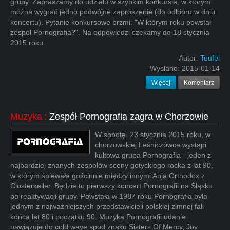
grupy. Zapraszamy do udziału w szybkim konkursie, w którym
można wygrać jedno podwójne zaproszenie (do odbioru w dniu
koncertu). Pytanie konkursowe brzmi: "W którym roku powstał
zespół Pornografia?". Na odpowiedzi czekamy do 18 stycznia
2015 roku.
Autor:
Teufel
Wysłano:
2015-01-14
Więcej
Komentarz
Muzyka
:
Zespół Pornografia zagra w Chorzowie
W sobotę, 23 stycznia 2015 roku, w
chorzowskiej Leśniczówce wystąpi
kultowa grupa Pornografia - jeden z
najbardziej znanych zespołów sceny gotyckiego rocka z lat 90,
w którym śpiewała gościnnie między innymi Anja Orthodox z
Closterkeller. Będzie to pierwszy koncert Pornografii na Śląsku
po reaktywacji grupy. Powstała w 1987 roku Pornografia była
jednym z najważniejszych przedstawicieli polskiej zimnej fali
końca lat 80 i początku 90. Muzyka Pornografii udanie
nawiązuje do cold wave spod znaku Sisters Of Mercy, Joy