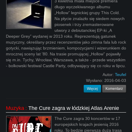
3 kwietnia miała miejsce premiera
długo wyczekiwanego albumu
„Hollow” legnickiej grupy This Cold.
Na płycie znalazło się siedem nowych
piosenek i trzy zremasterowane
utwory z debiutanckiej EP-ki „A
Deeper Grey” wydanej w 2013 roku. Reprezentują gatunek
muzyczny, określany przez recenzentów jako zimna fala lub rock
gotycki, nawiązując brzmieniem, kompozycjami i wizerunkiem do
mrocznej sceny lat '80. Na trasie promującej „Hollow” pojawiły
się m.in. Tychy, Wrocław, Warszawa, a także - przede wszystkim
- bolkowski festiwal Castle Party, odbywający się co roku w lipcu.
Autor:
Teufel
Wysłano:
2016-04-03
Więcej
Komentarz
Muzyka
:
The Cure zagra w łódzkiej Atlas Arenie
The Cure zagra 30 koncertów w 17
europejskich krajach jesienią 2016
roku. To będzie pierwsza duża trasa