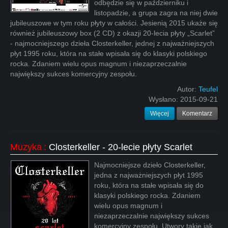
odbędzie się w październiku i
listopadzie, a grupa zagra na niej dwie
jubileuszowe w tym roku płyty w całości. Jesienią 2015 ukaże się
również jubileuszowy box (2 CD) z okazji 20-lecia płyty „Scarlet”
- najmocniejszego dzieła Closterkeller, jednej z najważniejszych
płyt 1995 roku, która na stałe wpisała się do klasyki polskiego
rocka. Zdaniem wielu opus magnum i niezaprzeczalnie
największy sukces komercyjny zespołu.
Autor:
Teufel
Wysłano:
2015-09-21
Więcej
Komentarz
Muzyka
:
Closterkeller - 20-lecie płyty Scarlet
Najmocniejsze dzieło Closterkeller,
jedna z najważniejszych płyt 1995
roku, która na stałe wpisała się do
klasyki polskiego rocka. Zdaniem
wielu opus magnum i
niezaprzeczalnie największy sukces
komercyjny zespołu. Utwory takie jak