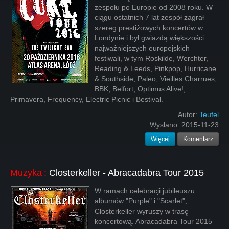
zespołu po Europie od 2008 roku. W
ciągu ostatnich 7 lat zespół zagrał
szereg prestiżowych koncertów w
Londynie i był gwiazdą większości
najważniejszych europejskich
festiwali, w tym Roskilde, Werchter,
Reading & Leeds, Pinkpop, Hurricane
& Southside, Paleo, Vieilles Charrues,
BBK, Belfort, Optimus Alive!,
Primavera, Frequency, Electric Picnic i Bestival.
Autor:
Teufel
Wysłano:
2015-11-23
Więcej
Komentarz
Muzyka
:
Closterkeller - Abracadabra Tour 2015
W ramach celebracji jubileuszu
albumów "Purple" i "Scarlet",
Closterkeller wyruszy w trasę
koncertową. Abracadabra Tour 2015