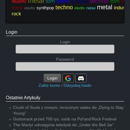
metal
wave
techno
tbm
tbm
gothic
indu
synthpop
metal
techno
industri
metal
synthpop
noise
electro
electro
rock
Login
Login
Password
Login
Załóż konto
/
Odzyskaj hasło
Ostatnie Artykuły
Crush of Souls z nowym, mrocznym wideo do „Dying to Stay
Young”
Godsmack przed 700 tys. osób na Pol'and'Rock Festival
The Martyr udostępnia teledysk do „Under the Bell Jar”