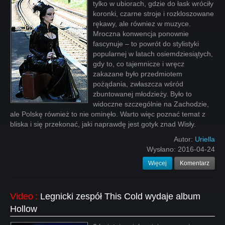
tylko w ubiorach, gdzie do łask wróciły
koronki, czarne stroje i rozkloszowane
rękawy, ale równiez w muzyce.
Mroczna konwencja ponownie
fascynuje – to powrót do stylistyki
popularnej w latach osiemdziesiątych,
gdy to, co tajemnicze i wręcz
zakazane było przedmiotem
pożądania, zwłaszcza wśród
zbuntowanej młodzieży. Było to
widoczne szczególnie na Zachodzie,
ale Polskę również to nie ominęło. Warto więc poznać temat z
bliska i się przekonać, jaki naprawdę jest gotyk znad Wisły.
Autor:
Uriella
Wysłano:
2016-04-24
Więcej
Komentarz
Video
:
Legnicki zespół This Cold wydaje album
Hollow