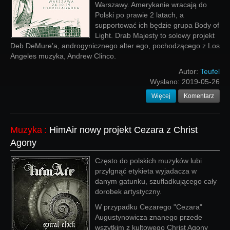
Warszawy. Amerykanie wracają do
Polski po prawie 2 latach, a
supportować ich będzie grupa Body of
Light. Drab Majesty to solowy projekt
Deb DeMure’a, androgynicznego alter ego, pochodzącego z Los
Angeles muzyka, Andrew Clinco.
Autor:
Teufel
Wysłano:
2019-05-26
Więcej
Komentarz
Muzyka
:
HimAir nowy projekt Cezara z Christ
Agony
Często do polskich muzyków lubi
przylgnąć etykieta wyjadacza w
danym gatunku, szufladkującego cały
dorobek artystyczny.
W przypadku Cezarego "Cezara"
Augustynowicza znanego przede
wszytkim z kultowego Christ Agony