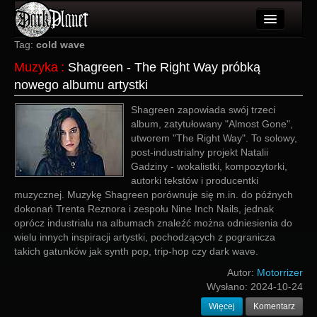
Artykuły
Tag:
cold wave
Muzyka
:
Shagreen - The Right Way próbką
Użytkownicy
nowego albumu artystki
Wydarzenia
Shagreen zapowiada swój trzeci
album, zatytułowany "Almost Gone",
Galeria
utworem "The Right Way". To solowy,
post-industrialny projekt Natalii
Forum
Gadziny - wokalistki, kompozytorki,
autorki tekstów i producentki
Więcej
muzycznej. Muzykę Shagreen porównuje się m.in. do późnych
dokonań Trenta Reznora i zespołu Nine Inch Nails, jednak
Login
oprócz industrialu na albumach znaleźć można odniesienia do
wielu innych inspiracji artystki, pochodzących z pogranicza
takich gatunków jak synth pop, trip-hop czy dark wave.
Autor:
Motorrizer
Wysłano:
2024-10-24
Więcej
Komentarz