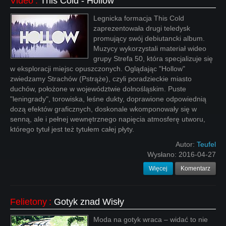
Video
:
This Cold - Hollow
Legnicka formacja This Cold
zaprezentowała drugi teledysk
promujący swój debiutancki album.
Muzycy wykorzystali materiał wideo
grupy Strefa 50, która specjalizuje się
w eksploracji miejsc opuszczonych. Oglądając "Hollow"
zwiedzamy Strachów (Pstrąże), czyli poradzieckie miasto
duchów, położone w województwie dolnośląskim. Puste
"leningrady", torowiska, leśne dukty, doprawione odpowiednią
dozą efektów graficznych, doskonale wkomponowały się w
senną, ale i pełnej wewnętrznego napięcia atmosferę utworu,
którego tytuł jest też tytułem całej płyty.
Autor:
Teufel
Wysłano:
2016-04-27
Więcej
Komentarz
Felietony
:
Gotyk znad Wisły
Moda na gotyk wraca – widać to nie