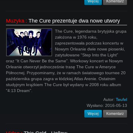
Więcej
Komentarz
Muzyka
:
The Cure prezentuje dwa nowe utwory
The Cure, legendarna brytyjska grupa
założona w 1976 roku,
zaprezentowała podczas koncertu w
Nowym Orleanie dwie nowe piosenki,
zatytułowane “Step Into the Light”
oraz “It Can Never Be the Same”. Wtorkowy koncert w Nowym
Orleanie otworzył jednocześnie trasę The Cure w Ameryce
Północnej. Przypominamy, że w ramach światowego tournee 20
października grupa zagra w łódzkiej Atlas Arenie. Ostatnim
studyjnym krążkiem The Cure był wydany w 2008 roku album
"4:13 Dream".
Autor:
Teufel
Wysłano:
2016-05-13
Więcej
Komentarz