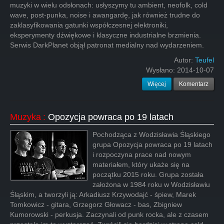
muzyki w wielu odsłonach: usłyszymy tu ambient, neofolk, cold
wave, post-punka, noise i awangardę, jak również trudne do
zaklasyfikowania gatunki współczesnej elektroniki,
eksperymenty dźwiękowe i klasyczne industrialne brzmienia.
Serwis DarkPlanet objął patronat medialny nad wydarzeniem.
Autor:
Teufel
Wysłano:
2014-10-07
Więcej
Komentarz
Muzyka
:
Opozycja powraca po 19 latach
Pochodząca z Wodzisławia Śląskiego
grupa Opozycja powraca po 19 latach
i rozpoczyna prace nad nowym
materiałem, który ukaże się na
początku 2015 roku. Grupa została
założona w 1984 roku w Wodzisławiu
Śląskim, a tworzyli ją: Arkadiusz Krzywodajć - śpiew, Marek
Tomkowicz - gitara, Grzegorz Głowacz - bas, Zbigniew
Kumorowski - perkusja. Zaczynali od punk rocka, ale z czasem