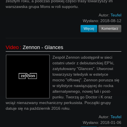
zeszłym roku, a podczas polskiej części trasy towarzyszy im
warszawska grupa Mons w roli supportu.
Autor:
Teufel
Wysłano:
2018-08-12
Więcej
Komentarz
Video
:
Zennon - Glances
Zespół Zennon udostępnił w sieci
ostatni utwór z debiutanckiej EP'ki,
zatytułowany "Glances". Utworowi
towarzyszy teledysk w estetyce
mocno "offowej". Zennon porusza się
w stylistyce nawiązującej do rocka
alternatywnego, nowej fali i post-
punku. Tworzą go Doctor i K oraz
wciąż nienazwany mechaniczny perkusista. Początki grupy
datuje się na październik 2016 roku.
Autor:
Teufel
Wysłano:
2018-01-06