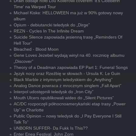
Drain oddaje hołd Lou Kollerowi coverem 'It's Clobberin'
Time' na Warped Tour
Michael Kiske: HELLOWEEN ma już w 90% gotowy nowy
album
Opium - debiutancki teledysk do „Dirge”
REZN - Cycles In The Infinite Dream
Suicide Silence zapowiada jesienną trasę „Reminders Of
Hell Tour”
Bleached - Blood Moon
Gene Loves Jezebel wydają winyl na 40. rocznicę albumu
„Discover”
Theory of a Deadman zapowiada EP Part 1: Funeral Songs
Język nocy oraz Rzeźbię w słowach - Ursula K. Le Guin
Black Marble z intymnym teledyskiem do „Anything”
Analog Dance powraca z mrocznym singlem „Fall Apart”
Interpol udostępnili teledysk do „Iron City”
Mouth Ulcers opublikowali wideo do „Silent Pictures”
AC/DC rozpoczęli północnoamerykański etap trasy „Power
Up” w Charlotte
Public Opinion – nowy teledysk do „I Pay Everyone I Still
Talk To”
UNBORN SUFFER- Da Fukk Is This??
Enter Enea Festival. John Zorn