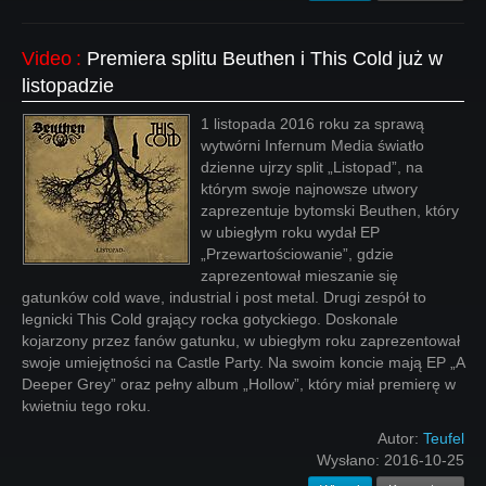
Video
:
Premiera splitu Beuthen i This Cold już w
listopadzie
1 listopada 2016 roku za sprawą
wytwórni Infernum Media światło
dzienne ujrzy split „Listopad”, na
którym swoje najnowsze utwory
zaprezentuje bytomski Beuthen, który
w ubiegłym roku wydał EP
„Przewartościowanie”, gdzie
zaprezentował mieszanie się
gatunków cold wave, industrial i post metal. Drugi zespół to
legnicki This Cold grający rocka gotyckiego. Doskonale
kojarzony przez fanów gatunku, w ubiegłym roku zaprezentował
swoje umiejętności na Castle Party. Na swoim koncie mają EP „A
Deeper Grey” oraz pełny album „Hollow”, który miał premierę w
kwietniu tego roku.
Autor:
Teufel
Wysłano:
2016-10-25