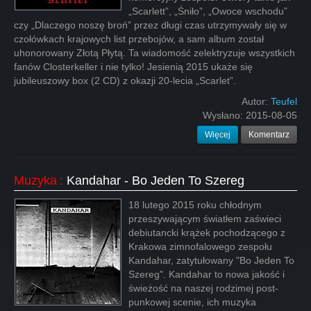
„Scarlett”, „Śniło”, „Owoce wschodu”
czy „Dlaczego noszę broń” przez długi czas utrzymywały się w
czołówkach krajowych list przebojów, a sam album został
uhonorowany Złotą Płytą. Ta wiadomość zelektryzuje wszystkich
fanów Closterkeller i nie tylko! Jesienią 2015 ukaże się
jubileuszowy box (2 CD) z okazji 20-lecia „Scarlet”.
Autor:
Teufel
Wysłano:
2015-08-05
Więcej
Komentarz
Muzyka
:
Kandahar - Bo Jeden To Szereg
18 lutego 2015 roku chłodnym
przeszywającym światłem zaświeci
debiutancki krążek pochodzącego z
Krakowa zimnofalowego zespołu
Kandahar, zatytułowany "Bo Jeden To
Szereg". Kandahar to nowa jakość i
świeżość na naszej rodzimej post-
punkowej scenie, ich muzyka