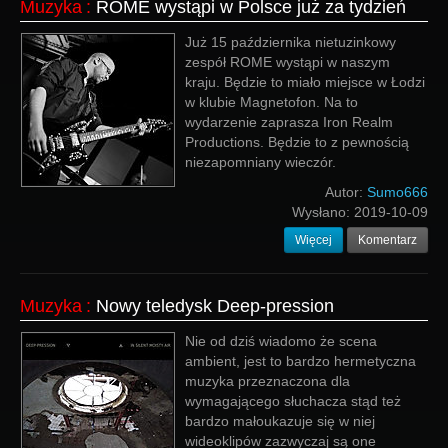
Muzyka
:
ROME wystąpi w Polsce już za tydzień
Już 15 października nietuzinkowy
zespół ROME wystąpi w naszym
kraju. Będzie to miało miejsce w Łodzi
w klubie Magnetofon. Na to
wydarzenie zaprasza Iron Realm
Productions. Będzie to z pewnością
niezapomniany wieczór.
Autor:
Sumo666
Wysłano:
2019-10-09
Więcej
Komentarz
Muzyka
:
Nowy teledysk Deep-pression
Nie od dziś wiadomo że scena
ambient, jest to bardzo hermetyczna
muzyka przeznaczona dla
wymagającego słuchacza stąd też
bardzo małoukazuje się w niej
wideoklipów zazwyczaj są one