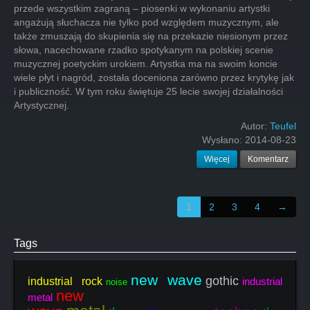
przede wszystkim zagraną – piosenki w wykonaniu artystki
angażują słuchacza nie tylko pod względem muzycznym, ale
także zmuszają do skupienia się na przekazie niesionym przez
słowa, nacechowane rzadko spotykanym na polskiej scenie
muzycznej poetyckim urokiem. Artystka ma na swoim koncie
wiele płyt i nagród, została doceniona zarówno przez krytykę jak
i publiczność. W tym roku świętuje 25 lecie swojej działalności
Artystycznej.
Autor:
Teufel
Wysłano:
2014-08-23
Więcej
Komentarz
1
2
3
4
→
Tags
new wave
gothic
industrial rock
industrial
noise
new
metal