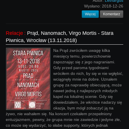
Autor:
Lethargus
Wysłano:
2018-12-26
Więcej
Komentarz
Relacje
:
Prąd, Nanomach, Virgo Mortis - Stara
Piwnica, Wrocław (13.11.2018)
Na Prąd zwróciłem uwagę kilka
miesięcy temu, powierzchownie
zapoznając się z jego nagraniami.
Gdy przed paroma tygodniami
wróciłem do nich, by się w nie wgłębić,
wciągnęły mnie na dobre. Uznałem
grupę za naprawdę obiecującą, może
nawet jedną z najlepszych młodych
kapel na lokalnej scenie. Gdy się
dowiedziałem, że wkrótce nadarzy się
okazja, bym mógł zobaczyć ją na
żywo, nie wahałem się. Na koncert czekałem przepełniony
entuzjazmem, pewny, że grupa mnie nie zawiedzie i jedyne złe,
co może się wydarzyć, to słabe supporty, których jednak