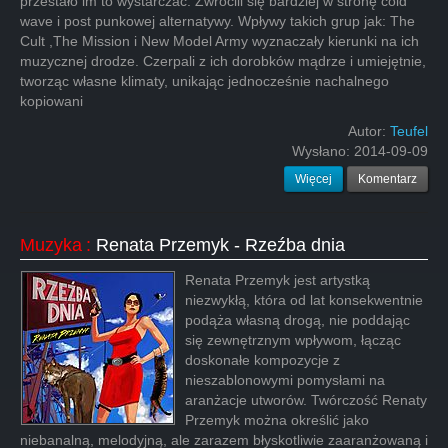
przestało im to wystarczać. Zwrócili się bardziej w stronę cold
wave i post punkowej alternatywy. Wpływy takich grup jak: The
Cult ,The Mission i New Model Army wyznaczały kierunki na ich
muzycznej drodze. Czerpali z ich dorobków mądrze i umiejętnie,
tworząc własne klimaty, unikając jednocześnie nachalnego
kopiowani
Autor:
Teufel
Wysłano:
2014-09-09
Więcej
Komentarz
Muzyka
:
Renata Przemyk - Rzeźba dnia
Renata Przemyk jest artystką
niezwykłą, która od lat konsekwentnie
podąża własną drogą, nie poddając
się zewnętrznym wpływom, łącząc
doskonałe kompozycje z
nieszablonowymi pomysłami na
aranżacje utworów. Twórczość Renaty
Przemyk można określić jako
niebanalną, melodyjną, ale zarazem błyskotliwie zaaranżowaną i