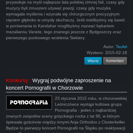
przywołuje na myśl najlepsze lata polskiej zimnej fali, czasy gdy
muzycy byli zmuszeni używać poezji, czasy gdy muzyka
wymagała myślenia i wżynała się chirurgicznym precyzyjnym
cięciem głęboko w umysły słuchaczy. Jeśli mielibyśmy się bawić
w porównania to Kandahar moglibyśmy nazwać bękartem
mezaliansu Variete, tego znanego jeszcze z Bydgoszczy oraz
pierwszego punkowego wcielenia Siekiery.
Autor:
Teufel
Wysłano:
2015-02-18
Więcej
Komentarz
Konkursy
:
Wygraj podwójne zaproszenie na
koncert Pornografii w Chorzowie
23 stycznia 2015 roku, w chorzowskiej
Leśniczówce wystąpi kultowa grupa
Pornografia - jeden z najbardziej
znanych zespołów sceny gotyckiego rocka z lat 90, w którym
śpiewała gościnnie między innymi Anja Orthodox z Closterkeller.
Będzie to pierwszy koncert Pornografii na Śląsku po reaktywacji