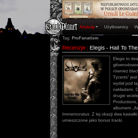
Artykuły
Użytkownicy
W
Tag:
ProFanatism
Recenzje
:
Elegis - Hail To Th
Elegis to de
głównodowod
również blac
Tyrants” jes
wydał pod tą
nakładami. D
drugie wcie
Productions,
albumem „As
Immemoratus. Z tej okazji dwa kawałki
umieszczone jako bonus tracki.