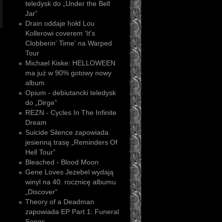
teledysk do „Under the Bell
Jar”
Drain oddaje hołd Lou
Kollerowi coverem 'It's
Clobberin' Time' na Warped
Tour
Michael Kiske: HELLOWEEN
ma już w 90% gotowy nowy
album
Opium - debiutancki teledysk
do „Dirge”
REZN - Cycles In The Infinite
Dream
Suicide Silence zapowiada
jesienną trasę „Reminders Of
Hell Tour”
Bleached - Blood Moon
Gene Loves Jezebel wydają
winyl na 40. rocznicę albumu
„Discover”
Theory of a Deadman
zapowiada EP Part 1: Funeral
Songs