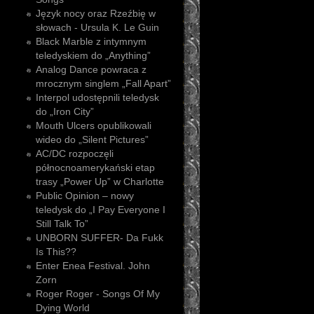
Język nocy oraz Rzeźbię w
słowach - Ursula K. Le Guin
Black Marble z intymnym
teledyskiem do „Anything”
Analog Dance powraca z
mrocznym singlem „Fall Apart”
Interpol udostępnili teledysk
do „Iron City”
Mouth Ulcers opublikowali
wideo do „Silent Pictures”
AC/DC rozpoczęli
północnoamerykański etap
trasy „Power Up” w Charlotte
Public Opinion – nowy
teledysk do „I Pay Everyone I
Still Talk To”
UNBORN SUFFER- Da Fukk
Is This??
Enter Enea Festival. John
Zorn
Roger Roger - Songs Of My
Dying World