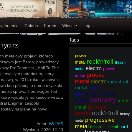
ydarzenia
Galeria
Forum
Więcej
Login
Tags
e Tyrants
power
ath metalowy projekt, którego
rock'n'roll
zącym jest Baron, prowadzący
metal
thrash
kowy ProFanatism. „Hail To The
electro
power
metal
t pierwszym materiałem, który
groove
metal
 nazwą, w 2014 roku i własnymi
metal
electro
industrial
wa lata później to demo uzyskało
metal
hard
lenie za sprawą Heerwegen Tod
progressive
rock
 które wydało je na kasecie wraz z
koncerty
metal
industr
tral Enigma” zespołu
groove
metal
 zostały nagrane na nowo i
rock'n'roll
metal
heavy
progressive
metal
Autor:
WUJAS
metal
hard
thrash metal
Wysłano:
2020-12-20