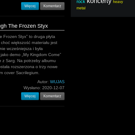
koncerty
rock
heavy
Więcej
Komentarz
metal
ugh The Frozen Styx
 Frozen Styx” to druga płyta
 choć większość materiału jest
nie wcześniejsza i była
 jako demo „My Kingdom Come”
ie z Sarg. Na potrzeby albumu
stała rozszerzona o trzy nowe
ym cover Sacrilegium.
Autor:
WUJAS
Wysłano:
2020-12-07
Więcej
Komentarz