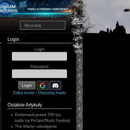
Login
Login
Password
Login
Załóż konto
/
Odzyskaj hasło
ial
Ostatnie Artykuły
Godsmack przed 700 tys.
osób na Pol'and'Rock Festival
The Martyr udostępnia