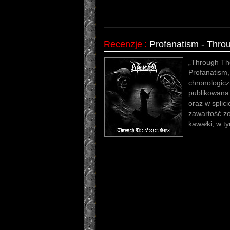
Recenzje
:
Profanatism - Thro
„Through The
Profanatism,
chronologicz
publikowana
oraz w splic
zawartość zo
kawałki, w t