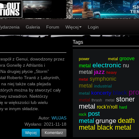
ydarzenia
Galeria
Forum
Więcej
Login
Tags
groove
zespół z Genui, dowodzony przez
power metal
electronic
nu
era Gonellę z Athlantis i
metal
jazz
Na drugiej płycie „Storm”
metal
heavy
tał Roberto Tiranti z Labyrinth,
symphonic
metal
 na niej także cała plejada
metal
industrial
których można by stworzyć cały
pr
black
koncerty
metal
owy szwadron. Niektórzy
stoner
metal
thrash metal
ię w większości lub wielu
metal
rock'n'roll
hard
ny w innym składzie.
post
rock
Autor:
WUJAS
death
grunge
metal
Wysłano:
2021-11-18
metal black metal
Więcej
Komentarz