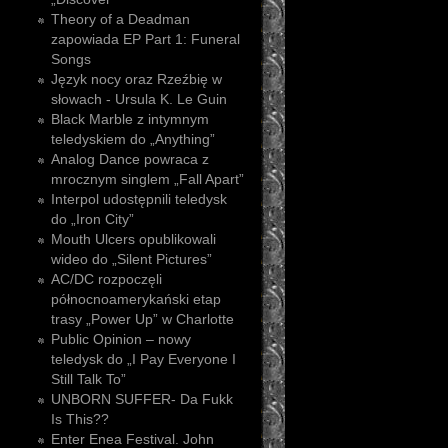
Theory of a Deadman
zapowiada EP Part 1: Funeral
Songs
Język nocy oraz Rzeźbię w
słowach - Ursula K. Le Guin
Black Marble z intymnym
teledyskiem do „Anything”
Analog Dance powraca z
mrocznym singlem „Fall Apart”
Interpol udostępnili teledysk
do „Iron City”
Mouth Ulcers opublikowali
wideo do „Silent Pictures”
AC/DC rozpoczęli
północnoamerykański etap
trasy „Power Up” w Charlotte
Public Opinion – nowy
teledysk do „I Pay Everyone I
Still Talk To”
UNBORN SUFFER- Da Fukk
Is This??
Enter Enea Festival. John