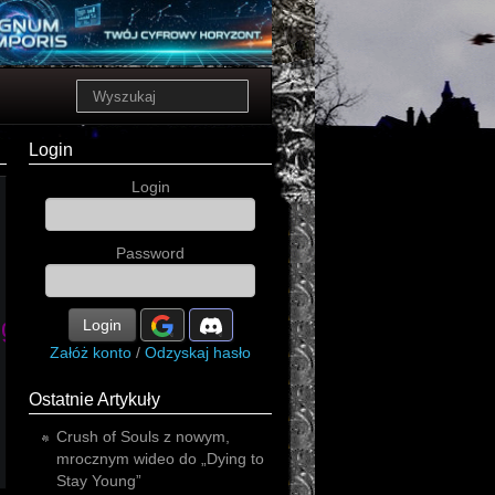
Login
Login
Password
ogressive
Login
electro
progressive
Załóż konto
/
Odzyskaj hasło
Ostatnie Artykuły
Crush of Souls z nowym,
mrocznym wideo do „Dying to
Stay Young”