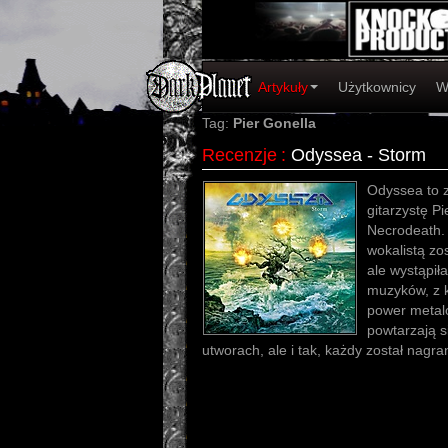
Artykuły
Użytkownicy
W
Tag:
Pier Gonella
Recenzje
:
Odyssea - Storm
Odyssea to 
gitarzystę Pi
Necrodeath. 
wokalistą zos
ale wystąpiła
muzyków, z 
power metal
powtarzają s
utworach, ale i tak, każdy został nagra