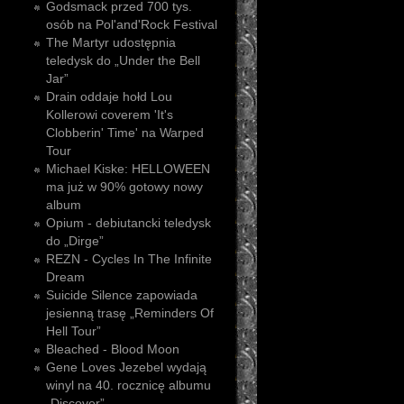
Godsmack przed 700 tys.
osób na Pol'and'Rock Festival
The Martyr udostępnia
teledysk do „Under the Bell
Jar”
Drain oddaje hołd Lou
Kollerowi coverem 'It's
Clobberin' Time' na Warped
Tour
Michael Kiske: HELLOWEEN
ma już w 90% gotowy nowy
album
Opium - debiutancki teledysk
do „Dirge”
REZN - Cycles In The Infinite
Dream
Suicide Silence zapowiada
jesienną trasę „Reminders Of
Hell Tour”
Bleached - Blood Moon
Gene Loves Jezebel wydają
winyl na 40. rocznicę albumu
„Discover”