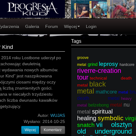
ydarzenia
Galeria
Forum
Więcej
Login
Tags
r Kind
 2014 roku Lostbone uderzył po
groove
leprosy
zachowując dwuletnią
grind
metal
hardcore
riverre-creation
ść wydawania nowych albumów.
our Kind” jest naszpikowana
tour
technical death
abójczymi ciosami między oczy
black
metal
 liczbą znamienitych gości.
metal
mathcore
bru
metal
na w niecałych trzydziestu
death metal
heavy
ach liczba dwunastu kawałków
nu
belzebong
metal
metal
getyzujący.
spiritual
metal
Autor:
WUJAS
symbolic
healing
virg
Wysłano:
2014-10-25
vii olsztyn
snatch
old underground
Więcej
Komentarz