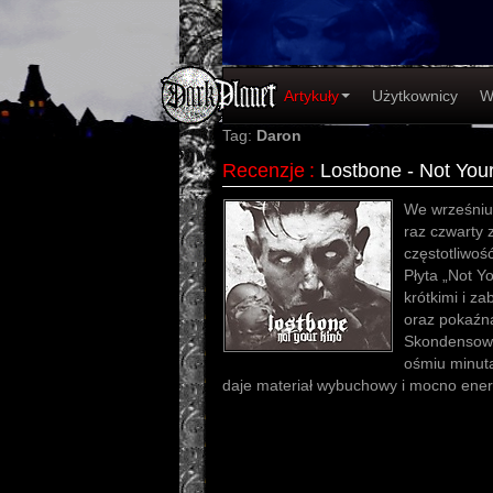
Artykuły
Użytkownicy
W
Tag:
Daron
Recenzje
:
Lostbone - Not You
We wrześniu
raz czwarty 
częstotliwo
Płyta „Not Y
krótkimi i z
oraz pokaźną
Skondensowa
ośmiu minut
daje materiał wybuchowy i mocno ener