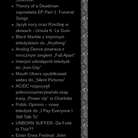
Theory of a Deadman
zapowiada EP Part 1: Funeral
Songs
Język nocy oraz Rzeźbię w
słowach - Ursula K. Le Guin
Black Marble z intymnym
teledyskiem do „Anything”
Analog Dance powraca z
mrocznym singlem „Fall Apart”
Interpol udostępnili teledysk
do „Iron City”
Mouth Ulcers opublikowali
wideo do „Silent Pictures”
AC/DC rozpoczęli
północnoamerykański etap
trasy „Power Up” w Charlotte
Public Opinion – nowy
teledysk do „I Pay Everyone I
Still Talk To”
UNBORN SUFFER- Da Fukk
Is This??
Enter Enea Festival. John