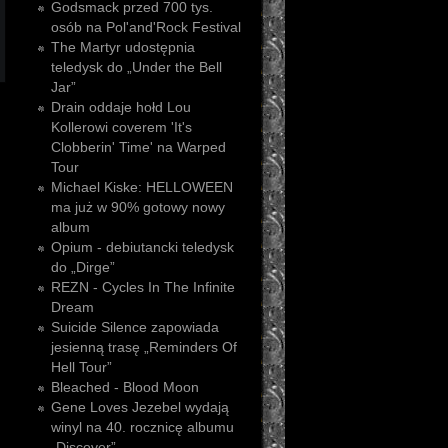
Godsmack przed 700 tys.
osób na Pol'and'Rock Festival
The Martyr udostępnia
teledysk do „Under the Bell
Jar”
Drain oddaje hołd Lou
Kollerowi coverem 'It's
Clobberin' Time' na Warped
Tour
Michael Kiske: HELLOWEEN
ma już w 90% gotowy nowy
album
Opium - debiutancki teledysk
do „Dirge”
REZN - Cycles In The Infinite
Dream
Suicide Silence zapowiada
jesienną trasę „Reminders Of
Hell Tour”
Bleached - Blood Moon
Gene Loves Jezebel wydają
winyl na 40. rocznicę albumu
„Discover”