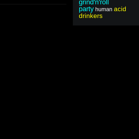
grind'n'roll
party
acid
human
drinkers