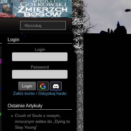
Login
Login
bourbon
Password
Login
tal
Załóż konto
/
Odzyskaj hasło
Ostatnie Artykuły
in
Crush of Souls z nowym,
mrocznym wideo do „Dying to
Stay Young”