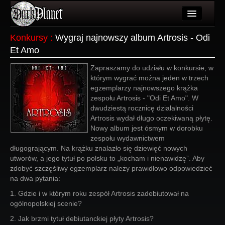
Artykuły
Konkursy
:
Wygraj najnowszy album Artrosis - Odi
Et Amo
Użytkownicy
Zapraszamy do udziału w konkursie, w
Wydarzenia
którym wygrać można jeden w trzech
egzemplarzy najnowszego krążka
Galeria
zespołu Artrosis - "Odi Et Amo". W
dwudziestą rocznicę działalności
Forum
Artrosis wydał długo oczekiwaną płytę.
Nowy album jest ósmym w dorobku
Więcej
zespołu wydawnictwem
długogrającym. Na krążku znalazło się dziewięć nowych
Login
utworów, a jego tytuł po polsku to „kocham i nienawidzę”. Aby
zdobyć szczęśliwy egzemplarz należy prawidłowo odpowiedzieć
na dwa pytania:
1. Gdzie i w którym roku zespół Artrosis zadebiutował na
ogólnopolskiej scenie?
2. Jak brzmi tytuł debiutanckiej płyty Artrosis?