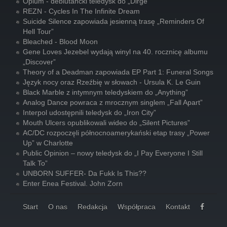
Opium - debiutancki teledysk do „Dirge”
REZN - Cycles In The Infinite Dream
Suicide Silence zapowiada jesienną trasę „Reminders Of
Hell Tour”
Bleached - Blood Moon
Gene Loves Jezebel wydają winyl na 40. rocznicę albumu
„Discover”
Theory of a Deadman zapowiada EP Part 1: Funeral Songs
Język nocy oraz Rzeźbię w słowach - Ursula K. Le Guin
Black Marble z intymnym teledyskiem do „Anything”
Analog Dance powraca z mrocznym singlem „Fall Apart”
Interpol udostępnili teledysk do „Iron City”
Mouth Ulcers opublikowali wideo do „Silent Pictures”
AC/DC rozpoczęli północnoamerykański etap trasy „Power
Up” w Charlotte
Public Opinion – nowy teledysk do „I Pay Everyone I Still
Talk To”
UNBORN SUFFER- Da Fukk Is This??
Enter Enea Festival. John Zorn
Start
O nas
Redakcja
Współpraca
Kontakt