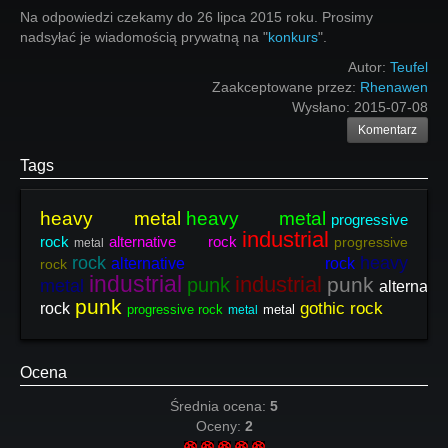
Na odpowiedzi czekamy do 26 lipca 2015 roku. Prosimy
nadsyłać je wiadomością prywatną na "
konkurs
".
Autor:
Teufel
Zaakceptowane przez:
Rhenawen
Wysłano:
2015-07-08
Komentarz
Tags
heavy metal
heavy metal
progressive
industrial
rock
alternative rock
progressive
metal
rock
heavy
alternative rock
rock
industrial
industrial
punk
punk
metal
alternativ
punk
gothic rock
rock
progressive rock
metal
metal
Ocena
Średnia ocena:
5
Oceny:
2