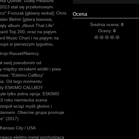
ta Quintet, Guilty Pleasure”
k 2013 stał się przełomowym
onz" Fronzak [główny wokal], Chris
Ocena
Kalan Blehm [gitara basowa,
Średnia ocena:
0
iąty album „About That Life”
Oceny:
0
board Top 200, oraz na piątym
rd Music Chart i na piątym na
kopii w pierwszym tygodniu.
trop-Rauxel/Niemcy
 swój pseudonim od
y między strzałami wódki i piwa
słowa: "Eskimo Callboy”
cia. Od tego momentu
Kiedy ESKIMO CALLBOY
yła tylko jedna opcja: ESKIMO
0 roku niemiecka scena
zespół wciąż myśli głośno i
stansem. Obecnie grupa promuje
e” (2017).
Kansas City / USA
rająca elektro-metal pochodząca