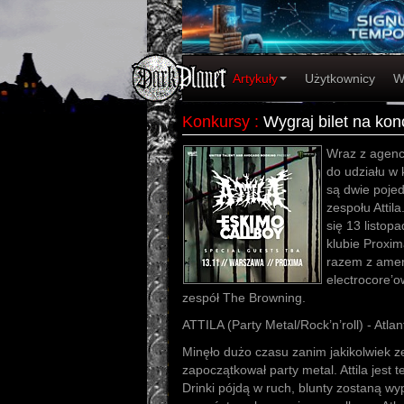
Artykuły
Użytkownicy
W
Konkursy
:
Wygraj bilet na kon
Wraz z agenc
do udziału w 
są dwie poje
zespołu Attil
się 13 listo
klubie Proxi
razem z amer
electrocore’
zespół The Browning.
ATTILA (Party Metal/Rock’n’roll) - Atla
Minęło dużo czasu zanim jakikolwiek 
zapoczątkował party metal. Attila jest
Drinki pójdą w ruch, blunty zostaną wy