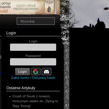
Login
Login
e
Password
Login
essive
Załóż konto
/
Odzyskaj hasło
Ostatnie Artykuły
Crush of Souls z nowym,
mrocznym wideo do „Dying to
Stay Young”