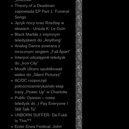
Theory of a Deadman
zapowiada EP Part 1: Funeral
Songs
Język nocy oraz Rzeźbię w
słowach - Ursula K. Le Guin
Black Marble z intymnym
teledyskiem do „Anything”
Analog Dance powraca z
mrocznym singlem „Fall Apart”
Interpol udostępnili teledysk
do „Iron City”
Mouth Ulcers opublikowali
wideo do „Silent Pictures”
AC/DC rozpoczęli
północnoamerykański etap
trasy „Power Up” w Charlotte
Public Opinion – nowy
teledysk do „I Pay Everyone I
Still Talk To”
UNBORN SUFFER- Da Fukk
Is This??
Enter Enea Festival. John