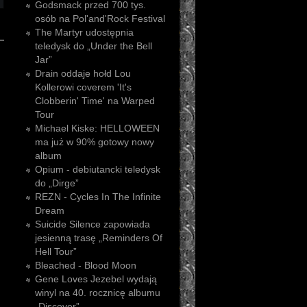
Godsmack przed 700 tys.
osób na Pol'and'Rock Festival
The Martyr udostępnia
teledysk do „Under the Bell
Jar”
Drain oddaje hołd Lou
Kollerowi coverem 'It's
Clobberin' Time' na Warped
Tour
Michael Kiske: HELLOWEEN
ma już w 90% gotowy nowy
album
Opium - debiutancki teledysk
do „Dirge”
REZN - Cycles In The Infinite
Dream
Suicide Silence zapowiada
jesienną trasę „Reminders Of
Hell Tour”
Bleached - Blood Moon
Gene Loves Jezebel wydają
winyl na 40. rocznicę albumu
„Discover”