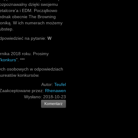
j rozpoznawalny dzięki swojemu
etalcore'a i EDM. Początkowo
 jednak obecnie The Browning
ktroniką. W ich numerach możemy
ubstep.
odpowiedzieć na pytanie:
W
rnika 2018 roku. Prosimy
"
konkurs
". ***
nych osobowych w odpowiedziach
laureatów konkursów.
Autor:
Teufel
Zaakceptowane przez:
Rhenawen
Wysłano:
2018-10-23
Komentarz