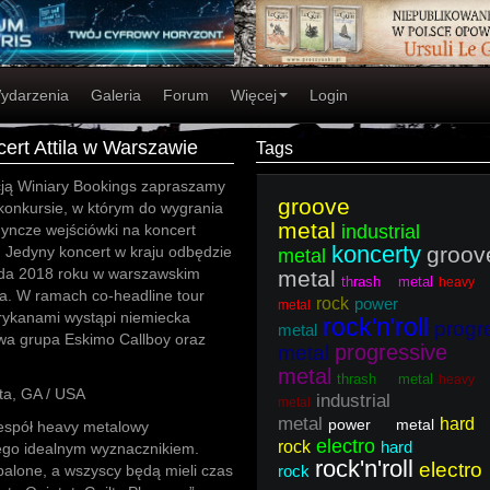
ydarzenia
Galeria
Forum
Więcej
Login
cert Attila w Warszawie
Tags
ją Winiary Bookings zapraszamy
groove
konkursie, w którym do wygrania
metal
dyncze wejściówki na koncert
industrial
koncerty
groov
a. Jedyny koncert w kraju odbędzie
metal
pada 2018 roku w warszawskim
metal
thrash metal
heavy
ma. W ramach co-headline tour
rock
power
metal
ykanami wystąpi niemiecka
rock'n'roll
progr
metal
owa grupa Eskimo Callboy oraz
progressive
metal
metal
thrash metal
heavy
nta, GA / USA
industrial
metal
metal
hard
power metal
zespół heavy metalowy
electro
rock
hard
 tego idealnym wyznacznikiem.
rock'n'roll
electro
palone, a wszyscy będą mieli czas
rock