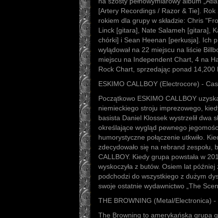
na szósty pełnowymiarowy album „Atlan
[Artery Recordings / Razor & Tie]. Ro
rokiem dla grupy w składzie: Chris "Fr
Linck [gitara], Nate Salameh [gitara], 
chórki] i Sean Heenan [perkusja]. Ich p
wylądował na 22 miejscu na liście Bill
miejscu na Independent Chart, 4 na Ha
Rock Chart, sprzedając ponad 14,200 
ESKIMO CALLBOY (Electrocore) - Cas
Początkowo ESKIMO CALLBOY uzyskał
niemieckiego stroju imprezowego, kied
basista Daniel Klossek wystrzelił dwa 
określające wygląd pewnego jegomoś
humorystyczne połączenie utkwiło. 
zdecydowało się na rebrand zespołu, b
CALLBOY. Kiedy grupa powstała w 201
wyskoczyła z butów. Osiem lat później 
podchodzi do wszystkiego z dużym dy
swoje ostatnie wydawnictwo „The Scen
THE BROWNING (Metal/Electronica) - 
The Browning to amerykańska grupa g