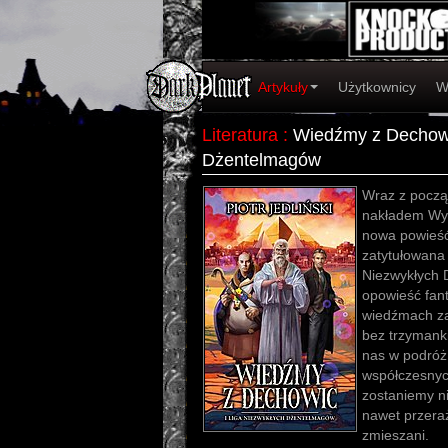
Artykuły
Użytkownicy
W
Literatura
:
Wiedźmy z Dechowi
Dżentelmagów
Wraz z począ
nakładem Wyd
nowa powieść 
zatytułowana
Niezwykłych 
opowieść fant
wiedźmach z
bez trzymanki
nas w podróż
współczesnyc
zostaniemy ni
nawet przeraż
zmieszani.