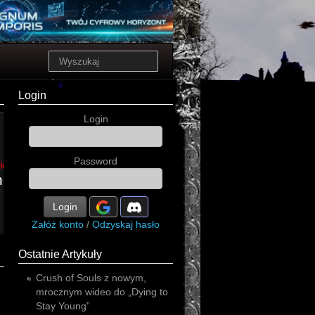
Login
Login
postrach
Password
immortal
metal
the
ic
voidhanger
kryminał
estral
Login
Załóż konto
/
Odzyskaj hasło
Ostatnie Artykuły
Crush of Souls z nowym,
mrocznym wideo do „Dying to
Stay Young”