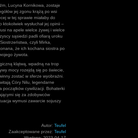
źm, Lucyna Kornikowa, zostaje
gółów jej zgonu krążą po wsi
cej w tej sprawie miałaby do
ktokolwiek wysłuchał jej opinii –
si na apele wielce żywej i wielce
yscy sąsiedzi padli ofiarą uroku
Siostrzeństwa, czyli Mirka,
ekonana, że ich kochana siostra po
wojego żywota.
agiczną klątwą, wpadną na trop
ływy mocy rozejdą się po świecie,
owinny zostać w sferze wyobraźni.
itają Córy Nilu, legendarne
a początków cywilizacji. Bohaterki
ającymi się za zdobywców
ytuacja wymusi zawarcie sojuszy
Autor:
Teufel
Zaakceptowane przez:
Teufel
Wysłano:
2023-04-17