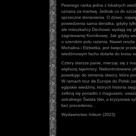
Pewnego ranka jedna z lokalnych wied
uznana za martwą. Jednak co do szcze
sprzeczne doniesienia. O dziwo, najwię
powiedzenia sama denatka, gdyby tylko 
ale mieszkańcy Dechowic wydają się głu
zagniewanej Kornikowej. Jak gdyby wsz
o szerokim polu rażenia. Nawet reszta 
Michalina i Elżbietka, jest święcie prz
wiedźmowym fachu dotarła do kresu s
Cztery starsze panie, mierząc się z m
większej tajemnicy. Niekontrolowane p
powołując do istnienia stwory, które p
W ramach tour de Europe do Polski zaw
egipskie wiedźmy, których historia sięg
zetkną się ponadto z magusami, uważ
astralnego Świata Idei, a kryzysowa s
bez precedensu…
Wydawnictwo Initium (2023)