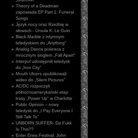
Theory of a Deadman
zapowiada EP Part 1: Funeral
Songs
Język nocy oraz Rzeźbię w
słowach - Ursula K. Le Guin
Black Marble z intymnym
teledyskiem do „Anything”
Analog Dance powraca z
mrocznym singlem „Fall Apart”
Interpol udostępnili teledysk
do „Iron City”
Mouth Ulcers opublikowali
wideo do „Silent Pictures”
AC/DC rozpoczęli
północnoamerykański etap
trasy „Power Up” w Charlotte
Public Opinion – nowy
teledysk do „I Pay Everyone I
Still Talk To”
UNBORN SUFFER- Da Fukk
Is This??
Enter Enea Festival. John