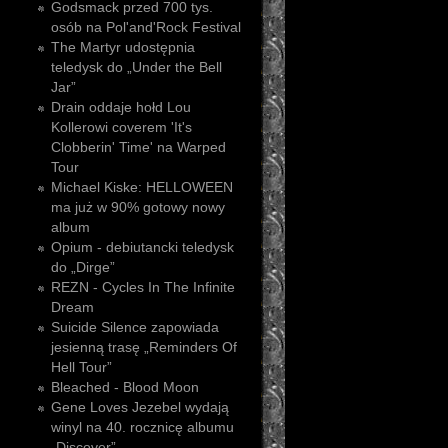
Godsmack przed 700 tys.
osób na Pol'and'Rock Festival
The Martyr udostępnia
teledysk do „Under the Bell
Jar”
Drain oddaje hołd Lou
Kollerowi coverem 'It's
Clobberin' Time' na Warped
Tour
Michael Kiske: HELLOWEEN
ma już w 90% gotowy nowy
album
Opium - debiutancki teledysk
do „Dirge”
REZN - Cycles In The Infinite
Dream
Suicide Silence zapowiada
jesienną trasę „Reminders Of
Hell Tour”
Bleached - Blood Moon
Gene Loves Jezebel wydają
winyl na 40. rocznicę albumu
„Discover”