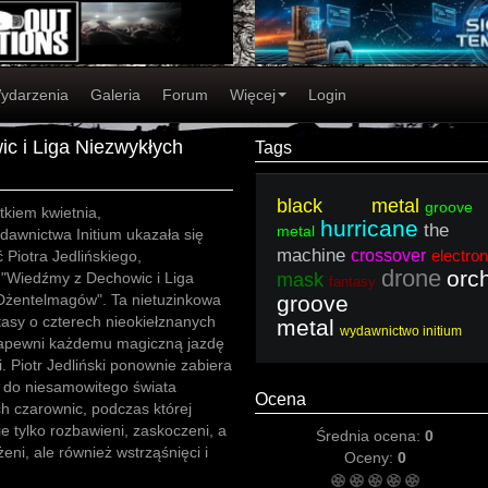
ydarzenia
Galeria
Forum
Więcej
Login
c i Liga Niezwykłych
Tags
black metal
groove
tkiem kwietnia,
hurricane
the
metal
awnictwa Initium ukazała się
machine
crossover
electron
Piotra Jedlińskiego,
drone
orch
 "Wiedźmy z Dechowic i Liga
mask
fantasy
Dżentelmagów". Ta nietuzinkowa
groove
asy o czterech nieokiełznanych
metal
wydawnictwo initium
apewni każdemu magiczną jazdę
. Piotr Jedliński ponownie zabiera
 do niesamowitego świata
Ocena
h czarownic, podczas której
e tylko rozbawieni, zaskoczeni, a
Średnia ocena:
0
eni, ale również wstrząśnięci i
Oceny:
0