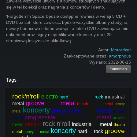
Zawiera wszystkie utwory z albumów studyjnych znajdujących
się w tej kolekcji oraz nagrania z koncertów i demo.
‘Forgotten In Space’ będzie dostępne również w wersji 5 CD +
DVD box set, które zawierać będzie wszystkie albumy studyjne,
utwory bonusowe i demo wersje , a także DVD zawierające mini
dokument oraz nigdy niepublikowane koncerty oraz 20
stronicową książeczkę okładkową.
Autor:
Motorrizer
Zaakceptowane przez:
amorphous
Wysłano:
2022-06-15
Komentarz
Tags
rock'n'roll
electro
hard rock
industrial
groove metal
metal
thrash metal
heavy
koncerty
progressive metal
power
metal
progressive metal
power
metal
rock'n'roll
electro
industrial metal
metal
thrash
koncerty
groove
hard rock
metal
heavy metal