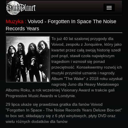
Artykuły
Muzyka
:
Voivod - Forgotten In Space The Noise
Records Years
Użytkownicy
To już 40 lat szalonej przygody dla
Wydarzenia
Voivod, zespołu z Jonquière, który jako
kwartet przez całą swoją historię szedł
Galeria
pod prąd, stawił czoła największym
tragediom i wznosił się ponad
Forum
przeciętność. Konsekwentny rozwój ich
muzyki przyniósł uznanie i nagrody.
Więcej
Album "The Wake" z 2018 roku uzyskał
nagrodę Juno dla Heavy Metalowego
Login
Albumu Roku, a rok wcześniej Visionary Award w trakcie gali
Progressive Music Awards w Londynie.
29 lipca ukaże się prawdziwa gratka dla fanów Voivod
"Forgotten In Space - The Noise Records Years Deluxe Box-set"
to box set, składający się z 6 płyt winylowych, płyty DVD oraz
wielu różnych dodatków dla fanów