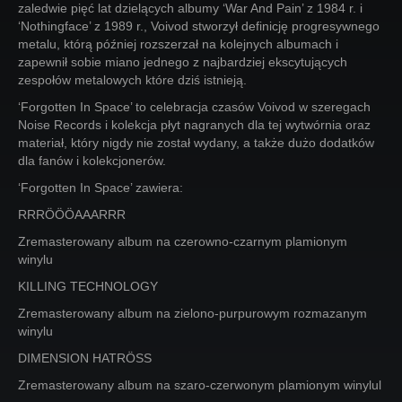
zaledwie pięć lat dzielących albumy ‘War And Pain’ z 1984 r. i
‘Nothingface’ z 1989 r., Voivod stworzył definicję progresywnego
metalu, którą później rozszerzał na kolejnych albumach i
zapewnił sobie miano jednego z najbardziej ekscytujących
zespołów metalowych które dziś istnieją.
‘Forgotten In Space’ to celebracja czasów Voivod w szeregach
Noise Records i kolekcja płyt nagranych dla tej wytwórnia oraz
materiał, który nigdy nie został wydany, a także dużo dodatków
dla fanów i kolekcjonerów.
‘Forgotten In Space’ zawiera:
RRRÖÖÖAAARRR
Zremasterowany album na czerowno-czarnym plamionym
winylu
KILLING TECHNOLOGY
Zremasterowany album na zielono-purpurowym rozmazanym
winylu
DIMENSION HATRÖSS
Zremasterowany album na szaro-czerwonym plamionym winylul