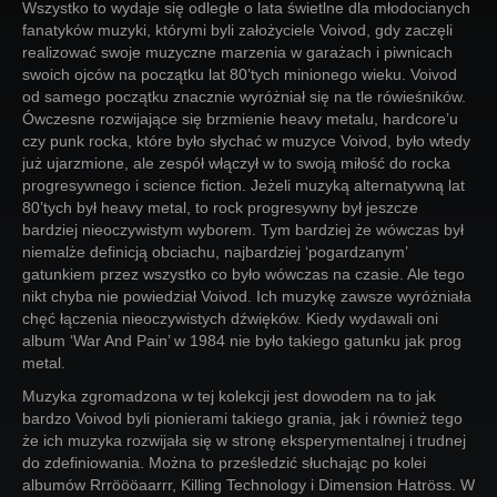
Wszystko to wydaje się odległe o lata świetlne dla młodocianych
fanatyków muzyki, którymi byli założyciele Voivod, gdy zaczęli
realizować swoje muzyczne marzenia w garażach i piwnicach
swoich ojców na początku lat 80’tych minionego wieku. Voivod
od samego początku znacznie wyróżniał się na tle rówieśników.
Ówczesne rozwijające się brzmienie heavy metalu, hardcore’u
czy punk rocka, które było słychać w muzyce Voivod, było wtedy
już ujarzmione, ale zespół włączył w to swoją miłość do rocka
progresywnego i science fiction. Jeżeli muzyką alternatywną lat
80’tych był heavy metal, to rock progresywny był jeszcze
bardziej nieoczywistym wyborem. Tym bardziej że wówczas był
niemalże definicją obciachu, najbardziej ‘pogardzanym’
gatunkiem przez wszystko co było wówczas na czasie. Ale tego
nikt chyba nie powiedział Voivod. Ich muzykę zawsze wyróżniała
chęć łączenia nieoczywistych dźwięków. Kiedy wydawali oni
album ‘War And Pain’ w 1984 nie było takiego gatunku jak prog
metal.
Muzyka zgromadzona w tej kolekcji jest dowodem na to jak
bardzo Voivod byli pionierami takiego grania, jak i również tego
że ich muzyka rozwijała się w stronę eksperymentalnej i trudnej
do zdefiniowania. Można to prześledzić słuchając po kolei
albumów Rrröööaarrr, Killing Technology i Dimension Hatröss. W