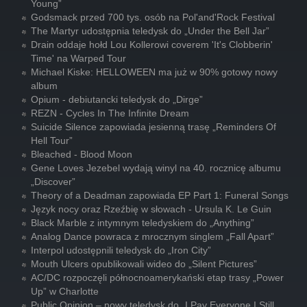
Young”
Godsmack przed 700 tys. osób na Pol'and'Rock Festival
The Martyr udostępnia teledysk do „Under the Bell Jar”
Drain oddaje hołd Lou Kollerowi coverem 'It's Clobberin'
Time' na Warped Tour
Michael Kiske: HELLOWEEN ma już w 90% gotowy nowy
album
Opium - debiutancki teledysk do „Dirge”
REZN - Cycles In The Infinite Dream
Suicide Silence zapowiada jesienną trasę „Reminders Of
Hell Tour”
Bleached - Blood Moon
Gene Loves Jezebel wydają winyl na 40. rocznicę albumu
„Discover”
Theory of a Deadman zapowiada EP Part 1: Funeral Songs
Język nocy oraz Rzeźbię w słowach - Ursula K. Le Guin
Black Marble z intymnym teledyskiem do „Anything”
Analog Dance powraca z mrocznym singlem „Fall Apart”
Interpol udostępnili teledysk do „Iron City”
Mouth Ulcers opublikowali wideo do „Silent Pictures”
AC/DC rozpoczęli północnoamerykański etap trasy „Power
Up” w Charlotte
Public Opinion – nowy teledysk do „I Pay Everyone I Still